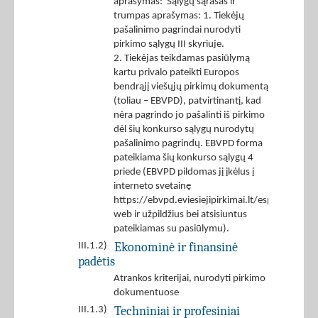
aprašymas: Sąlygų sąrašas ir
trumpas aprašymas: 1. Tiekėjų
pašalinimo pagrindai nurodyti
pirkimo sąlygų III skyriuje.
2. Tiekėjas teikdamas pasiūlymą
kartu privalo pateikti Europos
bendrąjį viešųjų pirkimų dokumentą
(toliau – EBVPD), patvirtinantį, kad
nėra pagrindo jo pašalinti iš pirkimo
dėl šių konkurso sąlygų nurodytų
pašalinimo pagrindų. EBVPD forma
pateikiama šių konkurso sąlygų 4
priede (EBVPD pildomas jį įkėlus į
interneto svetainę
https://ebvpd.eviesiejipirkimai.lt/espd-
web ir užpildžius bei atsisiuntus
pateikiamas su pasiūlymu).
Ekonominė ir finansinė
III.1.2)
padėtis
Atrankos kriterijai, nurodyti pirkimo
dokumentuose
Techniniai ir profesiniai
III.1.3)