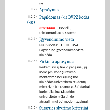
ne
Aprašymas
II.2)
Papildomas (-i) BVPŽ kodas
II.2.2)
(-ai)
32510000
- Bevielių
telekomunikacijų sistema
Įgyvendinimo vieta
II.2.3)
NUTS kodas: LT - LIETUVA
Pagrindinė įgyvendinimo vieta:
Klaipėda
Pirkimo aprašymas
II.2.4)
Perkami ryšių tinklo įrenginiai, jų
licencijos, konfigūravimo,
montavimo bei sujungimo
Klaipėdos universiteto studentų
miestelyje (H. Manto g. 84) darbai,
kurie reikalingi Klaipėdos
universiteto ryšių tinklo
atnaujinimui bei modernizavimui.
Sutarties skyrimo kriterijai
II.2.5)