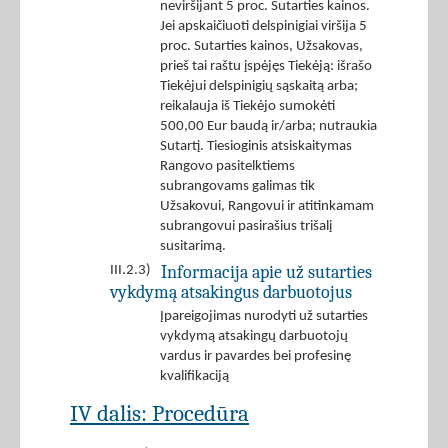
neviršijant 5 proc. Sutarties kainos.
Jei apskaičiuoti delspinigiai viršija 5
proc. Sutarties kainos, Užsakovas,
prieš tai raštu įspėjęs Tiekėją: išrašo
Tiekėjui delspinigių sąskaitą arba;
reikalauja iš Tiekėjo sumokėti
500,00 Eur baudą ir/arba; nutraukia
Sutartį. Tiesioginis atsiskaitymas
Rangovo pasitelktiems
subrangovams galimas tik
Užsakovui, Rangovui ir atitinkamam
subrangovui pasirašius trišalį
susitarimą.
Informacija apie už sutarties
III.2.3)
vykdymą atsakingus darbuotojus
Įpareigojimas nurodyti už sutarties
vykdymą atsakingų darbuotojų
vardus ir pavardes bei profesinę
kvalifikaciją
IV dalis: Procedūra