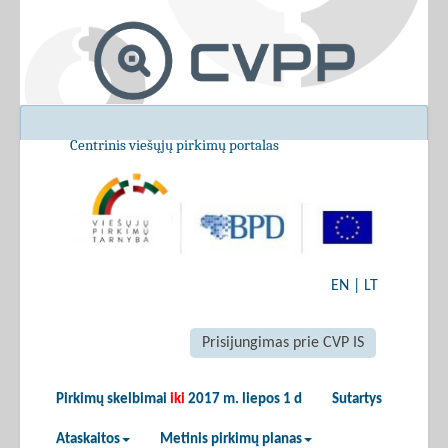
Centrinis viešųjų pirkimų portalas
EN
|
LT
Prisijungimas prie CVP IS
Pirkimų skelbimai
iki
2017 m. liepos 1 d
Sutartys
Ataskaitos
Metinis pirkimų planas