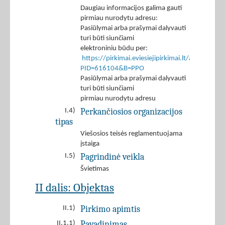
Daugiau informacijos galima gauti
pirmiau nurodytu adresu:
Pasiūlymai arba prašymai dalyvauti
turi būti siunčiami
elektroniniu būdu per:
https://pirkimai.eviesiejipirkimai.lt/app/rfq/r
PID=616104&B=PPO
Pasiūlymai arba prašymai dalyvauti
turi būti siunčiami
pirmiau nurodytu adresu
Perkančiosios organizacijos
I.4)
tipas
Viešosios teisės reglamentuojama
įstaiga
Pagrindinė veikla
I.5)
Švietimas
II dalis: Objektas
Pirkimo apimtis
II.1)
Pavadinimas
II.1.1)