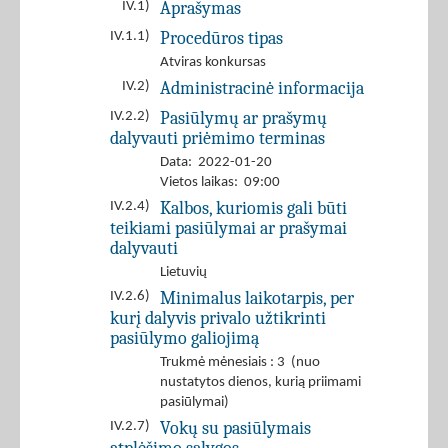
Aprašymas
IV.1)
Procedūros tipas
IV.1.1)
Atviras konkursas
Administracinė informacija
IV.2)
Pasiūlymų ar prašymų
IV.2.2)
dalyvauti priėmimo terminas
Data: 2022-01-20
Vietos laikas: 09:00
Kalbos, kuriomis gali būti
IV.2.4)
teikiami pasiūlymai ar prašymai
dalyvauti
Lietuvių
Minimalus laikotarpis, per
IV.2.6)
kurį dalyvis privalo užtikrinti
pasiūlymo galiojimą
Trukmė mėnesiais : 3 (nuo
nustatytos dienos, kurią priimami
pasiūlymai)
Vokų su pasiūlymais
IV.2.7)