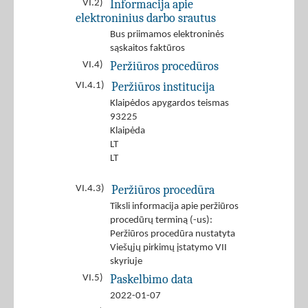
Informacija apie
VI.2)
elektroninius darbo srautus
Bus priimamos elektroninės
sąskaitos faktūros
Peržiūros procedūros
VI.4)
Peržiūros institucija
VI.4.1)
Klaipėdos apygardos teismas
93225
Klaipėda
LT
LT
Peržiūros procedūra
VI.4.3)
Tiksli informacija apie peržiūros
procedūrų terminą (-us):
Peržiūros procedūra nustatyta
Viešųjų pirkimų įstatymo VII
skyriuje
Paskelbimo data
VI.5)
2022-01-07