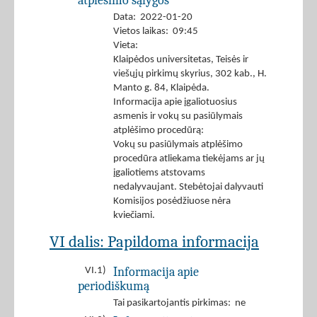
atplėšimo sąlygos
Data: 2022-01-20
Vietos laikas: 09:45
Vieta:
Klaipėdos universitetas, Teisės ir
viešųjų pirkimų skyrius, 302 kab., H.
Manto g. 84, Klaipėda.
Informacija apie įgaliotuosius
asmenis ir vokų su pasiūlymais
atplėšimo procedūrą:
Vokų su pasiūlymais atplėšimo
procedūra atliekama tiekėjams ar jų
įgaliotiems atstovams
nedalyvaujant. Stebėtojai dalyvauti
Komisijos posėdžiuose nėra
kviečiami.
VI dalis: Papildoma informacija
Informacija apie
VI.1)
periodiškumą
Tai pasikartojantis pirkimas: ne