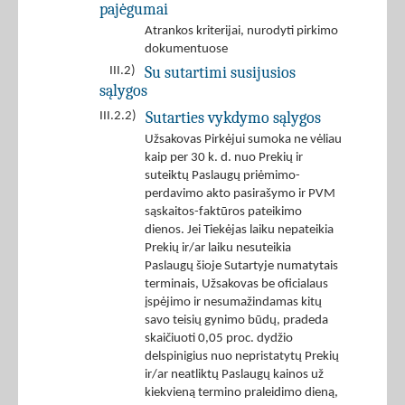
pajėgumai
Atrankos kriterijai, nurodyti pirkimo
dokumentuose
Su sutartimi susijusios
III.2)
sąlygos
Sutarties vykdymo sąlygos
III.2.2)
Užsakovas Pirkėjui sumoka ne vėliau
kaip per 30 k. d. nuo Prekių ir
suteiktų Paslaugų priėmimo-
perdavimo akto pasirašymo ir PVM
sąskaitos-faktūros pateikimo
dienos. Jei Tiekėjas laiku nepateikia
Prekių ir/ar laiku nesuteikia
Paslaugų šioje Sutartyje numatytais
terminais, Užsakovas be oficialaus
įspėjimo ir nesumažindamas kitų
savo teisių gynimo būdų, pradeda
skaičiuoti 0,05 proc. dydžio
delspinigius nuo nepristatytų Prekių
ir/ar neatliktų Paslaugų kainos už
kiekvieną termino praleidimo dieną,