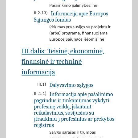
Pasirinkimo galimybės: ne
Informacija apie Europos
II.2.13)
Sąjungos fondus
Pirkimas yra susijęs su projektu ir
(arba) programa, finansuojama
Europos Sąjungos lėšomis: ne
III dalis: Teisinė, ekonominė,
finansinė ir techninė
informacija
Dalyvavimo sąlygos
III.1)
Informacija apie pašalinimo
III.1.1)
pagrindus ir tinkamumas vykdyti
profesinę veiklą, įskaitant
reikalavimus, susijusius su
įtraukimu į profesinius ar prekybos
registrus
Sąlygų sąrašas ir trumpas