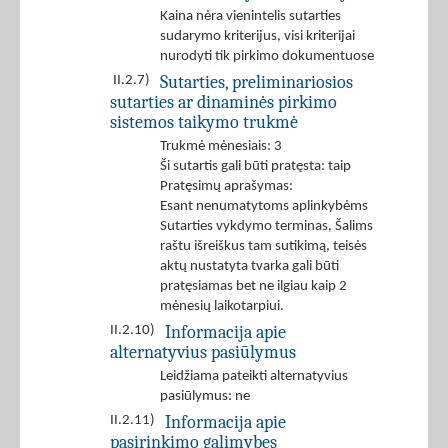
Kaina nėra vienintelis sutarties
sudarymo kriterijus, visi kriterijai
nurodyti tik pirkimo dokumentuose
Sutarties, preliminariosios
II.2.7)
sutarties ar dinaminės pirkimo
sistemos taikymo trukmė
Trukmė mėnesiais: 3
Ši sutartis gali būti pratęsta: taip
Pratęsimų aprašymas:
Esant nenumatytoms aplinkybėms
Sutarties vykdymo terminas, Šalims
raštu išreiškus tam sutikimą, teisės
aktų nustatyta tvarka gali būti
pratęsiamas bet ne ilgiau kaip 2
mėnesių laikotarpiui.
Informacija apie
II.2.10)
alternatyvius pasiūlymus
Leidžiama pateikti alternatyvius
pasiūlymus: ne
Informacija apie
II.2.11)
pasirinkimo galimybes