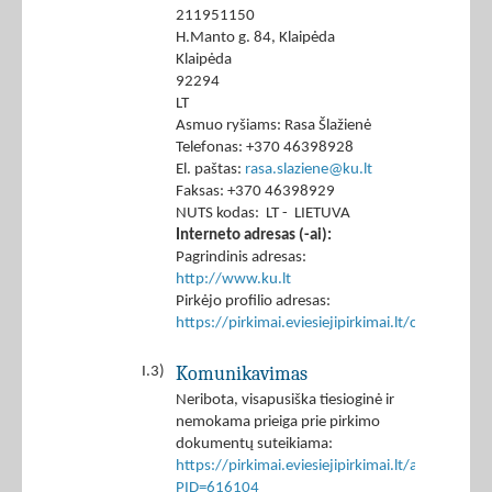
211951150
H.Manto g. 84, Klaipėda
Klaipėda
92294
LT
Asmuo ryšiams: Rasa Šlažienė
Telefonas: +370 46398928
El. paštas:
rasa.slaziene@ku.lt
Faksas: +370 46398929
NUTS kodas: LT - LIETUVA
Interneto adresas (-ai):
Pagrindinis adresas:
http://www.ku.lt
Pirkėjo profilio adresas:
https://pirkimai.eviesiejipirkimai.lt/ctm/Co
Komunikavimas
I.3)
Neribota, visapusiška tiesioginė ir
nemokama prieiga prie pirkimo
dokumentų suteikiama:
https://pirkimai.eviesiejipirkimai.lt/app/rfq/p
PID=616104