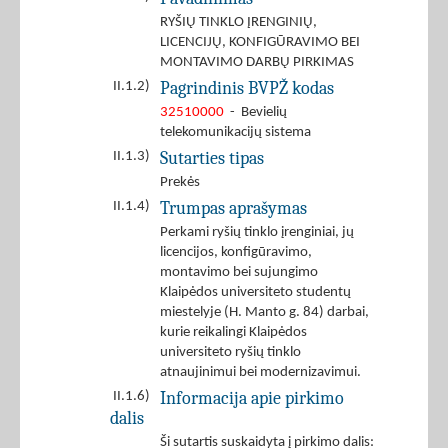
RYŠIŲ TINKLO ĮRENGINIŲ,
LICENCIJŲ, KONFIGŪRAVIMO BEI
MONTAVIMO DARBŲ PIRKIMAS
Pagrindinis BVPŽ kodas
II.1.2)
32510000
- Bevielių
telekomunikacijų sistema
Sutarties tipas
II.1.3)
Prekės
Trumpas aprašymas
II.1.4)
Perkami ryšių tinklo įrenginiai, jų
licencijos, konfigūravimo,
montavimo bei sujungimo
Klaipėdos universiteto studentų
miestelyje (H. Manto g. 84) darbai,
kurie reikalingi Klaipėdos
universiteto ryšių tinklo
atnaujinimui bei modernizavimui.
Informacija apie pirkimo
II.1.6)
dalis
Ši sutartis suskaidyta į pirkimo dalis: