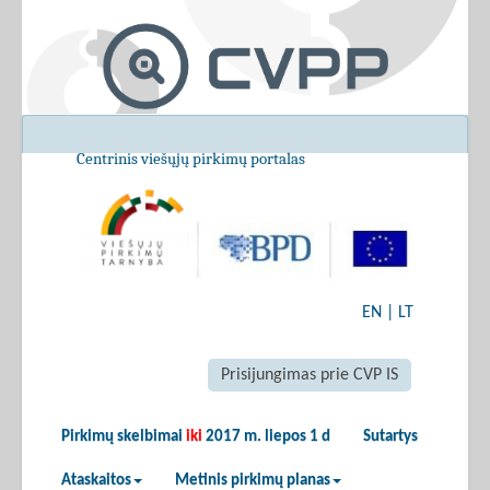
Centrinis viešųjų pirkimų portalas
EN
|
LT
Prisijungimas prie CVP IS
Pirkimų skelbimai
iki
2017 m. liepos 1 d
Sutartys
Ataskaitos
Metinis pirkimų planas