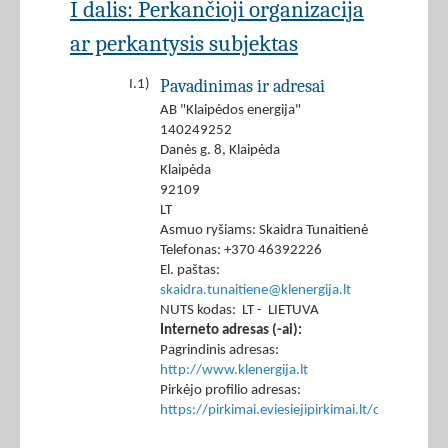
I dalis: Perkančioji organizacija
ar perkantysis subjektas
Pavadinimas ir adresai
I.1)
AB "Klaipėdos energija"
140249252
Danės g. 8, Klaipėda
Klaipėda
92109
LT
Asmuo ryšiams: Skaidra Tunaitienė
Telefonas: +370 46392226
El. paštas:
skaidra.tunaitiene@klenergija.lt
NUTS kodas: LT - LIETUVA
Interneto adresas (-ai):
Pagrindinis adresas:
http://www.klenergija.lt
Pirkėjo profilio adresas:
https://pirkimai.eviesiejipirkimai.lt/ctm/Co