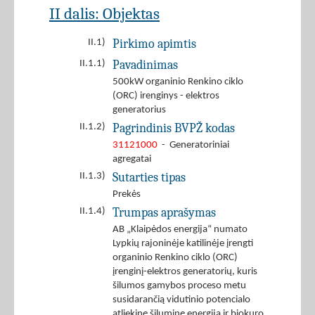
II dalis: Objektas
Pirkimo apimtis
II.1)
Pavadinimas
II.1.1)
500kW organinio Renkino ciklo
(ORC) irenginys - elektros
generatorius
Pagrindinis BVPŽ kodas
II.1.2)
31121000
- Generatoriniai
agregatai
Sutarties tipas
II.1.3)
Prekės
Trumpas aprašymas
II.1.4)
AB „Klaipėdos energija“ numato
Lypkių rajoninėje katilinėje įrengti
organinio Renkino ciklo (ORC)
įrenginį-elektros generatorių, kuris
šilumos gamybos proceso metu
susidarančią vidutinio potencialo
atliekinę šiluminę energiją ir biokuro