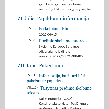
garo katilo gaminamą šilumą
naudotų elektros energijos gamybai
VI dalis: Papildoma informacija
Paskelbimo data
VI.5)
2022-09-15
Pradinio skelbimo nuoroda
VI.6)
Skelbimo Europos Sąjungos
oficialiajame leidinyje
numeris: 2022/S 172-488485
VII dalis: Pakeitimai
Informacija, kuri turi būti
VII.1)
pakeista ar papildyta
Taisytinas pradinio skelbimo
VII.1.2)
tekstas
Dalies numeris: IV.2.2)
Keistino teksto vieta: Pasiūlymų ar
prašymų dalyvauti priėmimo