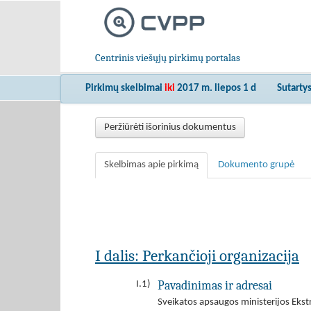
Centrinis viešųjų pirkimų portalas
Pirkimų skelbimai
iki
2017 m. liepos 1 d
Sutarty
Peržiūrėti išorinius dokumentus
Skelbimas apie pirkimą
Dokumento grupė
I dalis: Perkančioji organizacija
Pavadinimas ir adresai
I.1)
Sveikatos apsaugos ministerijos Ekstr