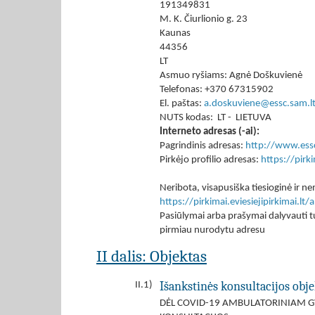
191349831
M. K. Čiurlionio g. 23
Kaunas
44356
LT
Asmuo ryšiams: Agnė Doškuvienė
Telefonas: +370 67315902
El. paštas:
a.doskuviene@essc.sam.l
NUTS kodas: LT - LIETUVA
Interneto adresas (-ai):
Pagrindinis adresas:
http://www.essc
Pirkėjo profilio adresas:
https://pir
Neribota, visapusiška tiesioginė ir
https://pirkimai.eviesiejipirkimai.
Pasiūlymai arba prašymai dalyvauti tu
pirmiau nurodytu adresu
II dalis: Objektas
Išankstinės konsultacijos obje
II.1)
DĖL COVID-19 AMBULATORINIAM GY