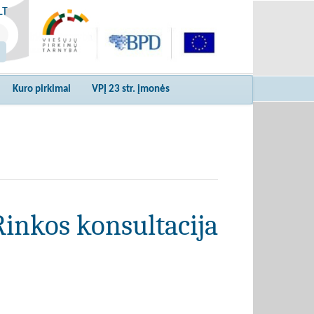
LT
Kuro pirkimai
VPĮ 23 str. įmonės
Rinkos konsultacija