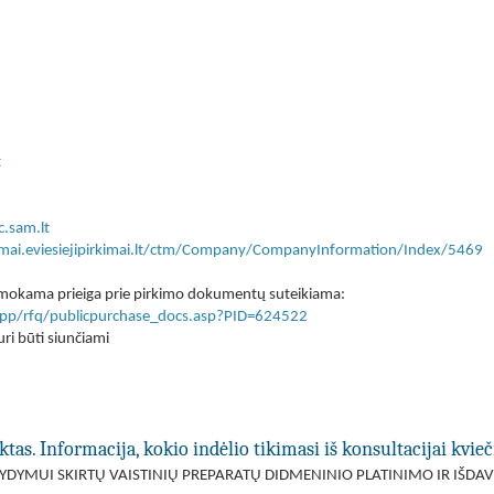
t
.sam.lt
kimai.eviesiejipirkimai.lt/ctm/Company/CompanyInformation/Index/5469
 nemokama prieiga prie pirkimo dokumentų suteikiama:
lt/app/rfq/publicpurchase_docs.asp?PID=624522
ri būti siunčiami
ktas. Informacija, kokio indėlio tikimasi iš konsultacijai kvi
DYMUI SKIRTŲ VAISTINIŲ PREPARATŲ DIDMENINIO PLATINIMO IR IŠD