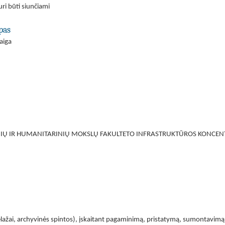
ri būti siunčiami
pas
aiga
INIŲ IR HUMANITARINIŲ MOKSLŲ FAKULTETO INFRASTRUKTŪROS KONCEN
elažai, archyvinės spintos), įskaitant pagaminimą, pristatymą, sumontavimą: