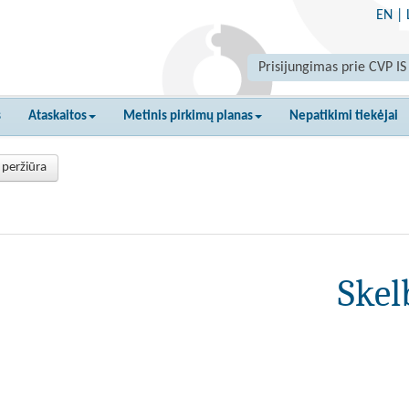
EN
|
Prisijungimas prie CVP IS
s
Ataskaitos
Metinis pirkimų planas
Nepatikimi tiekėjai
 peržiūra
Skel