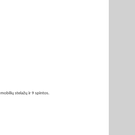
obilių stelažų ir 9 spintos.