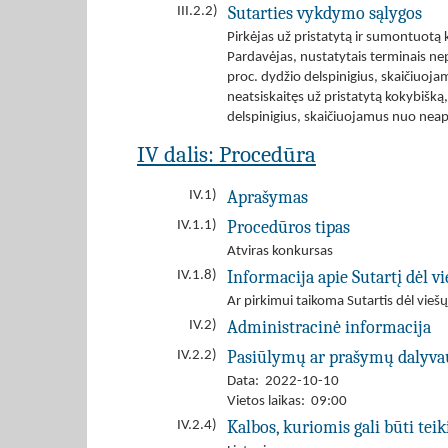
Sutarties vykdymo sąlygos
III.2.2)
Pirkėjas už pristatytą ir sumontuotą
Pardavėjas, nustatytais terminais ne
proc. dydžio delspinigius, skaičiuoja
neatsiskaitęs už pristatytą kokybišk
delspinigius, skaičiuojamus nuo nea
IV dalis: Procedūra
Aprašymas
IV.1)
Procedūros tipas
IV.1.1)
Atviras konkursas
Informacija apie Sutartį dėl 
IV.1.8)
Ar pirkimui taikoma Sutartis dėl viešų
Administracinė informacija
IV.2)
Pasiūlymų ar prašymų dalyva
IV.2.2)
Data: 2022-10-10
Vietos laikas: 09:00
Kalbos, kuriomis gali būti tei
IV.2.4)