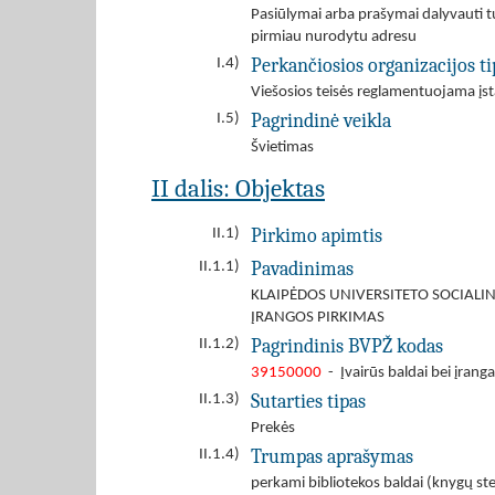
Pasiūlymai arba prašymai dalyvauti tu
pirmiau nurodytu adresu
Perkančiosios organizacijos ti
I.4)
Viešosios teisės reglamentuojama įst
Pagrindinė veikla
I.5)
Švietimas
II dalis: Objektas
Pirkimo apimtis
II.1)
Pavadinimas
II.1.1)
KLAIPĖDOS UNIVERSITETO SOCIAL
ĮRANGOS PIRKIMAS
Pagrindinis BVPŽ kodas
II.1.2)
39150000
- Įvairūs baldai bei įranga
Sutarties tipas
II.1.3)
Prekės
Trumpas aprašymas
II.1.4)
perkami bibliotekos baldai (knygų st