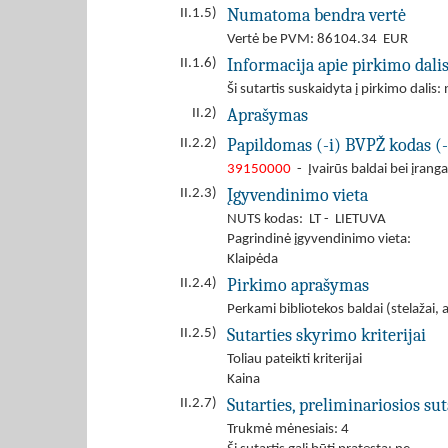
Numatoma bendra vertė
II.1.5)
Vertė be PVM: 86104.34 EUR
Informacija apie pirkimo dali
II.1.6)
Ši sutartis suskaidyta į pirkimo dalis: 
Aprašymas
II.2)
Papildomas (-i) BVPŽ kodas (-
II.2.2)
39150000
- Įvairūs baldai bei įranga
Įgyvendinimo vieta
II.2.3)
NUTS kodas: LT - LIETUVA
Pagrindinė įgyvendinimo vieta:
Klaipėda
Pirkimo aprašymas
II.2.4)
Perkami bibliotekos baldai (stelažai,
Sutarties skyrimo kriterijai
II.2.5)
Toliau pateikti kriterijai
Kaina
Sutarties, preliminariosios s
II.2.7)
Trukmė mėnesiais: 4