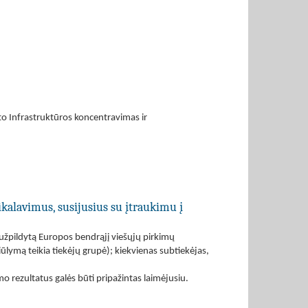
to Infrastruktūros koncentravimas ir
ikalavimus, susijusius su įtraukimu į
užpildytą Europos bendrąjį viešųjų pirkimų
ūlymą teikia tiekėjų grupė); kiekvienas subtiekėjas,
 rezultatus galės būti pripažintas laimėjusiu.