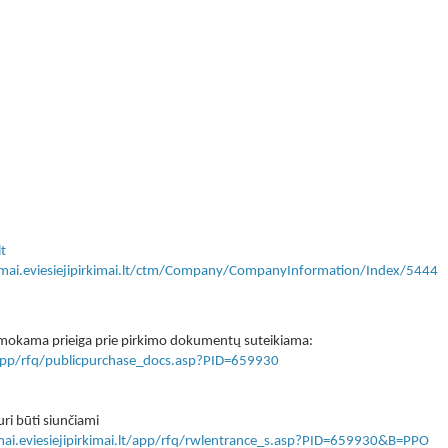
t
kimai.eviesiejipirkimai.lt/ctm/Company/CompanyInformation/Index/5444
 nemokama prieiga prie pirkimo dokumentų suteikiama:
lt/app/rfq/publicpurchase_docs.asp?PID=659930
ri būti siunčiami
imai.eviesiejipirkimai.lt/app/rfq/rwlentrance_s.asp?PID=659930&B=PPO