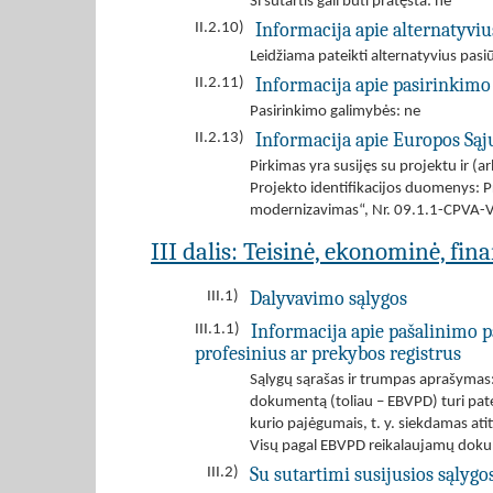
Ši sutartis gali būti pratęsta: ne
Informacija apie alternatyvi
II.2.10)
Leidžiama pateikti alternatyvius pas
Informacija apie pasirinkimo
II.2.11)
Pasirinkimo galimybės: ne
Informacija apie Europos Są
II.2.13)
Pirkimas yra susijęs su projektu ir 
Projekto identifikacijos duomenys: P
modernizavimas“, Nr. 09.1.1-CPVA
III dalis: Teisinė, ekonominė, fin
Dalyvavimo sąlygos
III.1)
Informacija apie pašalinimo p
III.1.1)
profesinius ar prekybos registrus
Sąlygų sąrašas ir trumpas aprašymas:
dokumentą (toliau – EBVPD) turi patei
kurio pajėgumais, t. y. siekdamas atiti
Visų pagal EBVPD reikalaujamų dokumen
Su sutartimi susijusios sąlygo
III.2)