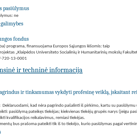
us pasiūlymus
iūlymus: ne
 galimybes
jungos fondus
(arba) programa, finansuojama Europos Sąjungos lėšomis: taip
rojektas „Klaipėdos Universiteto Socialinių ir Humanitarinių mokslų Fakulte
-V-720-13-0001
ansinė ir techninė informacija
agrindus ir tinkamumas vykdyti profesinę veiklą, įskaitant re
 Deklaruodami, kad nėra pagrindo pašalinti iš pirkimo, kartu su pasiūlymu 
kti: pasiūlymą pateikęs tiekėjas; kiekvienas tiekėjų grupės narys (jeigu pasi
kti kvalifikacijos reikalavimus, remiasi tiekėjas.
tų bus prašoma pateikti tik iš to tiekėjo, kurio pasiūlymas pagal vertinimo
s