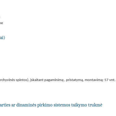
s
ne
ai)
 archyvinės spintos), įskaitant pagaminimą , pristatymą, montavimą: 57 vnt. m
utarties ar dinaminės pirkimo sistemos taikymo trukmė