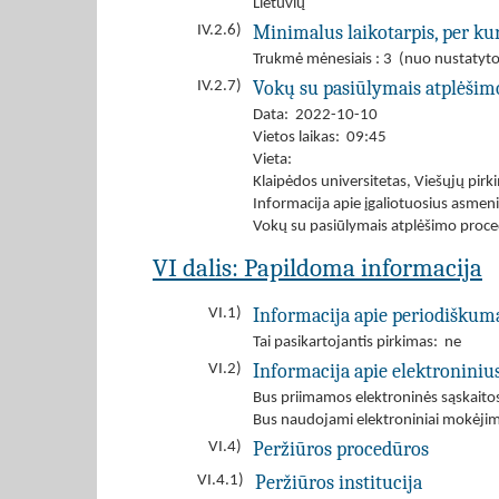
Lietuvių
Minimalus laikotarpis, per kur
IV.2.6)
Trukmė mėnesiais : 3 (nuo nustatyto
Vokų su pasiūlymais atplėšim
IV.2.7)
Data: 2022-10-10
Vietos laikas: 09:45
Vieta:
Klaipėdos universitetas, Viešųjų pirk
Informacija apie įgaliotuosius asmen
Vokų su pasiūlymais atplėšimo proced
VI dalis: Papildoma informacija
Informacija apie periodiškum
VI.1)
Tai pasikartojantis pirkimas: ne
Informacija apie elektroniniu
VI.2)
Bus priimamos elektroninės sąskaito
Bus naudojami elektroniniai mokėjim
Peržiūros procedūros
VI.4)
Peržiūros institucija
VI.4.1)