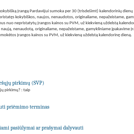
 kokybišką Įrangą Pardavėjui sumoka per 30 (trisdešimt) kalendorinių dienų 
pristatęs kokybiškos, naujos, nenaudotos, originaliame, nepažeistame, gam
mus nuo nepristatytų Įrangos kainos su PVM, už kiekvieną uždelstą kalendori
ą, naują, nenaudotą, originaliame, nepažeistame, gamykliniame įpakavime Į
pmokėtos Įrangos kainos su PVM, už kiekvieną uždelstą kalendorinę dieną.
viešųjų pirkimų (SVP)
jų pirkimų? : taip
uti priėmimo terminas
kiami pasiūlymai ar prašymai dalyvauti