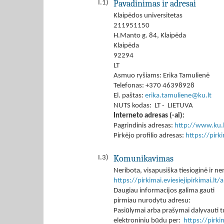
Pavadinimas ir adresai
I.1)
Klaipėdos universitetas
211951150
H.Manto g. 84, Klaipėda
Klaipėda
92294
LT
Asmuo ryšiams: Erika Tamulienė
Telefonas: +370 46398928
El. paštas:
erika.tamuliene@ku.lt
NUTS kodas: LT - LIETUVA
Interneto adresas (-ai):
Pagrindinis adresas:
http://www.ku.l
Pirkėjo profilio adresas:
https://pir
Komunikavimas
I.3)
Neribota, visapusiška tiesioginė ir
https://pirkimai.eviesiejipirkimai.
Daugiau informacijos galima gauti
pirmiau nurodytu adresu:
Pasiūlymai arba prašymai dalyvauti tu
elektroniniu būdu per:
https://pirk