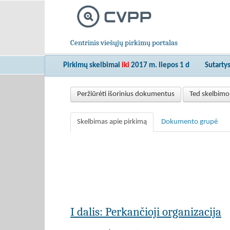
Centrinis viešųjų pirkimų portalas
Pirkimų skelbimai
iki
2017 m. liepos 1 d
Sutarty
Peržiūrėti išorinius dokumentus
Ted skelbimo
Skelbimas apie pirkimą
Dokumento grupė
I dalis: Perkančioji organizacija