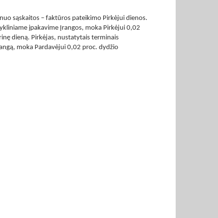
nuo sąskaitos – faktūros pateikimo Pirkėjui dienos.
ykliniame įpakavime Įrangos, moka Pirkėjui 0,02
nę dieną. Pirkėjas, nustatytais terminais
rangą, moka Pardavėjui 0,02 proc. dydžio