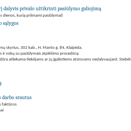
į dalyvis privalo užtikrinti pasiūlymo galiojimą
s dienos, kurią priimami pasiūlymai)
o sąlygos
imų skyrius, 302 kab., H. Manto g. 84, Klaipėda.
is ir vokų su pasiūlymais atplėšimo procedūrą:
ūra atliekama tiekėjams ar jų įgaliotiems atstovams nedalyvaujant. Stebėto
ą
s darbo srautus
s faktūros
ai