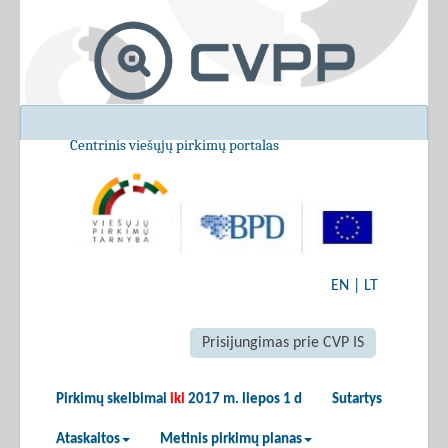
Centrinis viešųjų pirkimų portalas
EN
|
LT
Prisijungimas prie CVP IS
Pirkimų skelbimai
iki
2017 m. liepos 1 d
Sutartys
Ataskaitos
Metinis pirkimų planas