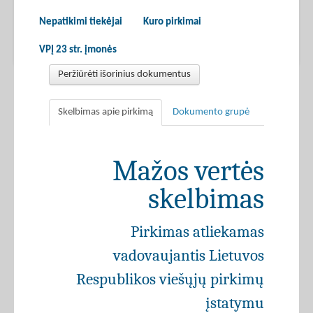
Nepatikimi tiekėjai
Kuro pirkimai
VPĮ 23 str. įmonės
Peržiūrėti išorinius dokumentus
Skelbimas apie pirkimą
Dokumento grupė
Mažos vertės
skelbimas
Pirkimas atliekamas
vadovaujantis Lietuvos
Respublikos viešųjų pirkimų
įstatymu