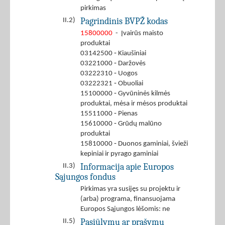
pirkimas
Pagrindinis BVPŽ kodas
II.2)
15800000
- Įvairūs maisto
produktai
03142500 ‐ Kiaušiniai
03221000 ‐ Daržovės
03222310 ‐ Uogos
03222321 ‐ Obuoliai
15100000 ‐ Gyvūninės kilmės
produktai, mėsa ir mėsos produktai
15511000 ‐ Pienas
15610000 ‐ Grūdų malūno
produktai
15810000 ‐ Duonos gaminiai, švieži
kepiniai ir pyrago gaminiai
Informacija apie Europos
II.3)
Sąjungos fondus
Pirkimas yra susijęs su projektu ir
(arba) programa, finansuojama
Europos Sąjungos lėšomis: ne
Pasiūlymų ar prašymų
II.5)