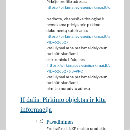
Pirkėjo profilio adresas:
https://pirkimai.eviesiejipirkimai.lt/ctm/Co
Neribota, visapusiška tiesioginė ir
nemokama prieiga prie pirkimo
dokumentų suteikiama:
https://pirkimai.eviesiejipirkimai.lt/app/rfq/p
PID=626527
Pasiūlymai arba prašymai dalyvauti
turi būti siunčiami
elektroniniu būdu per:
https://pirkimai.eviesiejipirkimai.lt/app/rfq/r
PID=626527&B=PPO
Pasiūlymai arba prašymai dalyvauti
turi būti siunčiami
pirmiau nurodytu adresu
II dalis: Pirkimo objektas ir kita
informacija
Pavadinimas
II.1)
Ekologiškų ir NKP maisto produktų