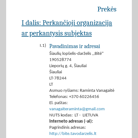
Prekės
I dalis: Perkančioji organizacija
ar perkantysis subjektas
Pavadinimas ir adresai
I.1)
Šiaulių lopšelis-darželis ,,Bitė''
190528774
Lieporių g. 4, Šiauliai
Šiauliai
LT-78244
LT
Asmuo ryšiams: Raminta Vanagaitė
Telefonas: +370 60226456
El. paštas:
vanagaiteraminta@gmail.com
NUTS kodas: LT - LIETUVA
Interneto adresas (-ai):
Pagrindinis adresas:
http://bite.tavodarzelis.lt