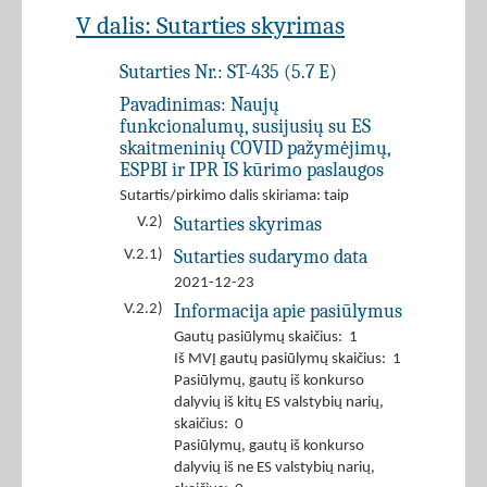
V dalis: Sutarties skyrimas
Sutarties Nr.:
ST-435 (5.7 E)
Pavadinimas:
Naujų
funkcionalumų, susijusių su ES
skaitmeninių COVID pažymėjimų,
ESPBI ir IPR IS kūrimo paslaugos
Sutartis/pirkimo dalis skiriama: taip
Sutarties skyrimas
V.2)
Sutarties sudarymo data
V.2.1)
2021-12-23
Informacija apie pasiūlymus
V.2.2)
Gautų pasiūlymų skaičius: 1
Iš MVĮ gautų pasiūlymų skaičius: 1
Pasiūlymų, gautų iš konkurso
dalyvių iš kitų ES valstybių narių,
skaičius: 0
Pasiūlymų, gautų iš konkurso
dalyvių iš ne ES valstybių narių,