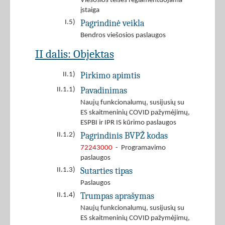
Viešosios teisės reglamentuojama
įstaiga
Pagrindinė veikla
I.5)
Bendros viešosios paslaugos
II dalis: Objektas
Pirkimo apimtis
II.1)
Pavadinimas
II.1.1)
Naujų funkcionalumų, susijusių su
ES skaitmeninių COVID pažymėjimų,
ESPBI ir IPR IS kūrimo paslaugos
Pagrindinis BVPŽ kodas
II.1.2)
72243000
- Programavimo
paslaugos
Sutarties tipas
II.1.3)
Paslaugos
Trumpas aprašymas
II.1.4)
Naujų funkcionalumų, susijusių su
ES skaitmeninių COVID pažymėjimų,