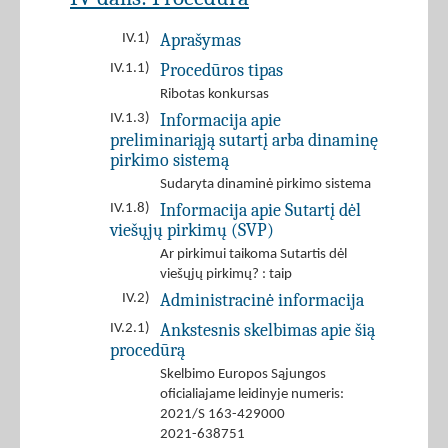
Aprašymas
IV.1)
Procedūros tipas
IV.1.1)
Ribotas konkursas
Informacija apie
IV.1.3)
preliminariąją sutartį arba dinaminę
pirkimo sistemą
Sudaryta dinaminė pirkimo sistema
Informacija apie Sutartį dėl
IV.1.8)
viešųjų pirkimų (SVP)
Ar pirkimui taikoma Sutartis dėl
viešųjų pirkimų? : taip
Administracinė informacija
IV.2)
Ankstesnis skelbimas apie šią
IV.2.1)
procedūrą
Skelbimo Europos Sąjungos
oficialiajame leidinyje numeris:
2021/S 163-429000
2021-638751