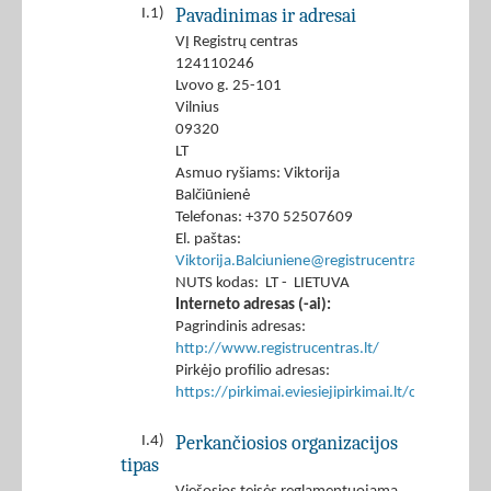
Pavadinimas ir adresai
I.1)
VĮ Registrų centras
124110246
Lvovo g. 25-101
Vilnius
09320
LT
Asmuo ryšiams: Viktorija
Balčiūnienė
Telefonas: +370 52507609
El. paštas:
Viktorija.Balciuniene@registrucentras.lt
NUTS kodas: LT - LIETUVA
Interneto adresas (-ai):
Pagrindinis adresas:
http://www.registrucentras.lt/
Pirkėjo profilio adresas:
https://pirkimai.eviesiejipirkimai.lt/ctm/Co
Perkančiosios organizacijos
I.4)
tipas