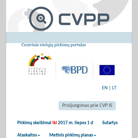
Centrinis viešųjų pirkimų portalas
EN
|
LT
Prisijungimas prie CVP IS
Pirkimų skelbimai
iki
2017 m. liepos 1 d
Sutartys
Ataskaitos
Metinis pirkimų planas