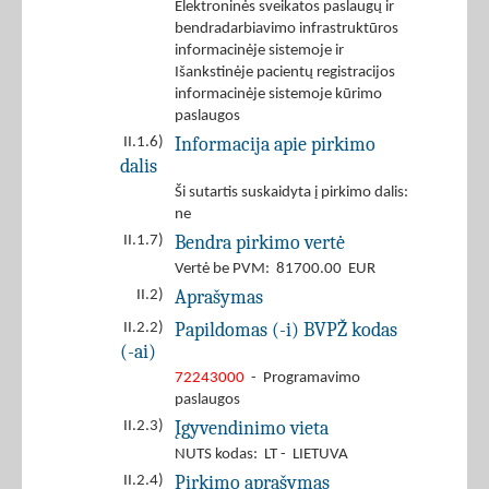
Elektroninės sveikatos paslaugų ir
bendradarbiavimo infrastruktūros
informacinėje sistemoje ir
Išankstinėje pacientų registracijos
informacinėje sistemoje kūrimo
paslaugos
Informacija apie pirkimo
II.1.6)
dalis
Ši sutartis suskaidyta į pirkimo dalis:
ne
Bendra pirkimo vertė
II.1.7)
Vertė be PVM: 81700.00 EUR
Aprašymas
II.2)
Papildomas (-i) BVPŽ kodas
II.2.2)
(-ai)
72243000
- Programavimo
paslaugos
Įgyvendinimo vieta
II.2.3)
NUTS kodas: LT - LIETUVA
Pirkimo aprašymas
II.2.4)