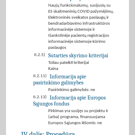
Naujų funkcionalumų, susijusių su
ES skaitmeninių COVID pažymėjimų,
Elektroninės sveikatos paslaugų ir
bendradarbiavimo infrastruktūros
informacinėje sistemoje ir
Išankstinėje pacientų registracijos
informacinėje sistemoje kūrimo
paslaugos
Sutarties skyrimo kriterijai
II.2.5)
Toliau pateikti kriterijai
Kaina
Informacija apie
II.2.11)
pasirinkimo galimybes
Pasirinkimo galimybės: ne
Informacija apie Europos
II.2.13)
Sąjungos fondus
Pirkimas yra susijęs su projektu ir
(arba) programa, finansuojama
Europos Sąjungos lėšomis: ne
IV dalis: Procedūra