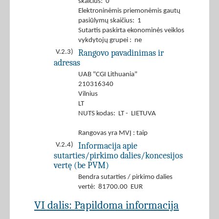
skaičius: 0
Elektroninėmis priemonėmis gautų
pasiūlymų skaičius: 1
Sutartis paskirta ekonominės veiklos
vykdytojų grupei : ne
Rangovo pavadinimas ir
V.2.3)
adresas
UAB "CGI Lithuania"
210316340
Vilnius
LT
NUTS kodas: LT - LIETUVA
Rangovas yra MVĮ : taip
Informacija apie
V.2.4)
sutarties/pirkimo dalies/koncesijos
vertę (be PVM)
Bendra sutarties / pirkimo dalies
vertė: 81700.00 EUR
VI dalis: Papildoma informacija