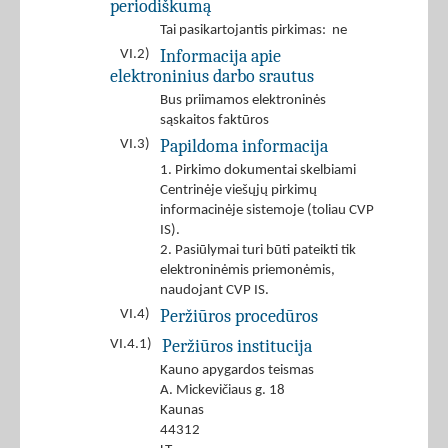
periodiškumą
Tai pasikartojantis pirkimas: ne
Informacija apie
VI.2)
elektroninius darbo srautus
Bus priimamos elektroninės
sąskaitos faktūros
Papildoma informacija
VI.3)
1. Pirkimo dokumentai skelbiami
Centrinėje viešųjų pirkimų
informacinėje sistemoje (toliau CVP
IS).
2. Pasiūlymai turi būti pateikti tik
elektroninėmis priemonėmis,
naudojant CVP IS.
Peržiūros procedūros
VI.4)
Peržiūros institucija
VI.4.1)
Kauno apygardos teismas
A. Mickevičiaus g. 18
Kaunas
44312