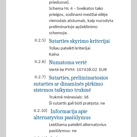
prieduose).
Schema Nr. 4 – Sveikatos tako
prieigos, sodinami medžiai eilėje
vienodais atstumais, kaip nurodyta
preliminarioje apželdinimo
schemoje.
Sutarties skyrimo kriterijai
II.2.5)
Toliau pateikti kriterijai
Kaina
Numatoma vertė
II.2.6)
Vertė be PVM: 107438.02 EUR
Sutarties, preliminariosios
II.2.7)
sutarties ar dinaminės pirkimo
sistemos taikymo trukmė
Trukmė mėnesiais: 36
Ši sutartis gali būti pratęsta: ne
Informacija apie
II.2.10)
alternatyvius pasiūlymus
Leidžiama pateikti alternatyvius
pasiūlymus: ne