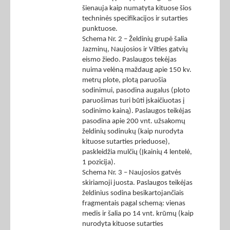
šienauja kaip numatyta kituose šios
techninės specifikacijos ir sutarties
punktuose.
Schema Nr. 2 – Želdinių grupė šalia
Jazminų, Naujosios ir Vilties gatvių
eismo žiedo. Paslaugos tekėjas
nuima velėną maždaug apie 150 kv.
metrų plote, plotą paruošia
sodinimui, pasodina augalus (ploto
paruošimas turi būti įskaičiuotas į
sodinimo kainą). Paslaugos teikėjas
pasodina apie 200 vnt. užsakomų
želdinių sodinukų (kaip nurodyta
kituose sutarties prieduose),
paskleidžia mulčių (Įkainių 4 lentelė,
1 pozicija).
Schema Nr. 3 – Naujosios gatvės
skiriamoji juosta. Paslaugos teikėjas
želdinius sodina besikartojančiais
fragmentais pagal schemą: vienas
medis ir šalia po 14 vnt. krūmų (kaip
nurodyta kituose sutarties