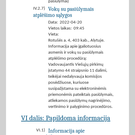
pasiūlymai)
Vokų su pasiūlymais
IV.2.7)
atplėšimo sąlygos
Data: 2022-04-20
Vietos laikas: 09:45
Vieta:
Rotušės a. 4, 403 kab., Alytuje.
Informacija apie įgaliotuosius
asmenis ir vokų su pasiūlymais
atplėšimo procedūrą:
Vadovaujantis Viešųjų pirkimų
įstatymo 44 straipsnio 11 dalimi,
teikėjai nedalyvauja komisijos
posėdžiuose, kuriuose
susipažįstama su elektroninėmis
priemonėmis pateiktais pasiūlymais,
atliekamos pasiūlymų nagrinėjimo,
vertinimo ir palyginimo procedūros.
VI dalis: Papildoma informacija
Informacija apie
VI.1)