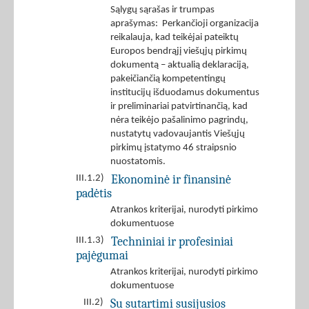
Sąlygų sąrašas ir trumpas
aprašymas: Perkančioji organizacija
reikalauja, kad teikėjai pateiktų
Europos bendrąjį viešųjų pirkimų
dokumentą – aktualią deklaraciją,
pakeičiančią kompetentingų
institucijų išduodamus dokumentus
ir preliminariai patvirtinančią, kad
nėra teikėjo pašalinimo pagrindų,
nustatytų vadovaujantis Viešųjų
pirkimų įstatymo 46 straipsnio
nuostatomis.
Ekonominė ir finansinė
III.1.2)
padėtis
Atrankos kriterijai, nurodyti pirkimo
dokumentuose
Techniniai ir profesiniai
III.1.3)
pajėgumai
Atrankos kriterijai, nurodyti pirkimo
dokumentuose
Su sutartimi susijusios
III.2)