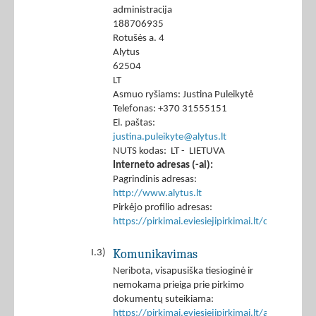
administracija
188706935
Rotušės a. 4
Alytus
62504
LT
Asmuo ryšiams: Justina Puleikytė
Telefonas: +370 31555151
El. paštas:
justina.puleikyte@alytus.lt
NUTS kodas: LT - LIETUVA
Interneto adresas (-ai):
Pagrindinis adresas:
http://www.alytus.lt
Pirkėjo profilio adresas:
https://pirkimai.eviesiejipirkimai.lt/ctm/Co
Komunikavimas
I.3)
Neribota, visapusiška tiesioginė ir
nemokama prieiga prie pirkimo
dokumentų suteikiama:
https://pirkimai.eviesiejipirkimai.lt/app/rfq/p