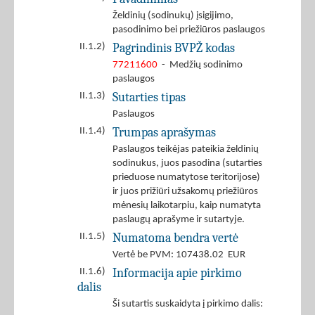
Želdinių (sodinukų) įsigijimo,
pasodinimo bei priežiūros paslaugos
Pagrindinis BVPŽ kodas
II.1.2)
77211600
- Medžių sodinimo
paslaugos
Sutarties tipas
II.1.3)
Paslaugos
Trumpas aprašymas
II.1.4)
Paslaugos teikėjas pateikia želdinių
sodinukus, juos pasodina (sutarties
prieduose numatytose teritorijose)
ir juos prižiūri užsakomų priežiūros
mėnesių laikotarpiu, kaip numatyta
paslaugų aprašyme ir sutartyje.
Numatoma bendra vertė
II.1.5)
Vertė be PVM: 107438.02 EUR
Informacija apie pirkimo
II.1.6)
dalis
Ši sutartis suskaidyta į pirkimo dalis: