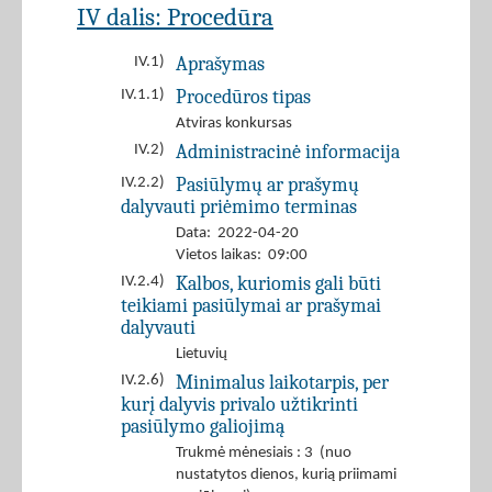
IV dalis: Procedūra
Aprašymas
IV.1)
Procedūros tipas
IV.1.1)
Atviras konkursas
Administracinė informacija
IV.2)
Pasiūlymų ar prašymų
IV.2.2)
dalyvauti priėmimo terminas
Data: 2022-04-20
Vietos laikas: 09:00
Kalbos, kuriomis gali būti
IV.2.4)
teikiami pasiūlymai ar prašymai
dalyvauti
Lietuvių
Minimalus laikotarpis, per
IV.2.6)
kurį dalyvis privalo užtikrinti
pasiūlymo galiojimą
Trukmė mėnesiais : 3 (nuo
nustatytos dienos, kurią priimami