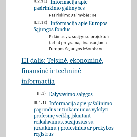
Informacija apie
II.2.11)
pasirinkimo galimybes
Pasirinkimo galimybės: ne
Informacija apie Europos
II.2.13)
Sąjungos fondus
Pirkimas yra susijęs su projektu ir
(arba) programa, finansuojama
Europos Sąjungos lėšomis: ne
III dalis: Teisinė, ekonominė,
finansinė ir techninė
informacija
Dalyvavimo sąlygos
III.1)
Informacija apie pašalinimo
III.1.1)
pagrindus ir tinkamumas vykdyti
profesinę veiklą, įskaitant
reikalavimus, susijusius su
įtraukimu į profesinius ar prekybos
registrus