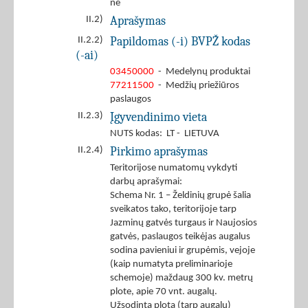
ne
Aprašymas
II.2)
Papildomas (-i) BVPŽ kodas
II.2.2)
(-ai)
03450000
- Medelynų produktai
77211500
- Medžių priežiūros
paslaugos
Įgyvendinimo vieta
II.2.3)
NUTS kodas: LT - LIETUVA
Pirkimo aprašymas
II.2.4)
Teritorijose numatomų vykdyti
darbų aprašymai:
Schema Nr. 1 – Želdinių grupė šalia
sveikatos tako, teritorijoje tarp
Jazminų gatvės turgaus ir Naujosios
gatvės, paslaugos teikėjas augalus
sodina pavieniui ir grupėmis, vejoje
(kaip numatyta preliminarioje
schemoje) maždaug 300 kv. metrų
plote, apie 70 vnt. augalų.
Užsodintą plotą (tarp augalų)