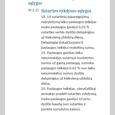
sąlygos
Sutarties vykdymo sąlygos
III.2.2)
18. Už sutartinių įsipareigojimų
neįvykdymą laiku paslaugos teikėjas
moka paslaugos gavėjui 0,02 %
sutarties vertės dydžio delspinigius
už kiekvieną uždelstą dieną.
Delspinigiai išskaičiuojami iš
paslaugos teikėjui mokėtinų sumų.
19. Paslaugos gavėjas laiku
nesumokėjęs sutartyje nustatytos
sumos už gautą paslaugą, sumoka
paslaugos teikėjui 0,02 % nuo laiku
nesumokėtos sumos dydžio
delspinigius už kiekvieną uždelstą
dieną.
20. Paslaugos teikėjas, vienašališkai
atsisakęs pradėti sutarties vykdymą,
moka paslaugos gavėjui 10 proc.
dydžio baudą nuo sutarties 4
punkte nurodytos kainos.