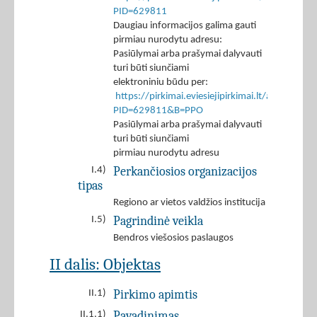
PID=629811
Daugiau informacijos galima gauti
pirmiau nurodytu adresu:
Pasiūlymai arba prašymai dalyvauti
turi būti siunčiami
elektroniniu būdu per:
https://pirkimai.eviesiejipirkimai.lt/app/rfq/r
PID=629811&B=PPO
Pasiūlymai arba prašymai dalyvauti
turi būti siunčiami
pirmiau nurodytu adresu
Perkančiosios organizacijos
I.4)
tipas
Regiono ar vietos valdžios institucija
Pagrindinė veikla
I.5)
Bendros viešosios paslaugos
II dalis: Objektas
Pirkimo apimtis
II.1)
Pavadinimas
II.1.1)