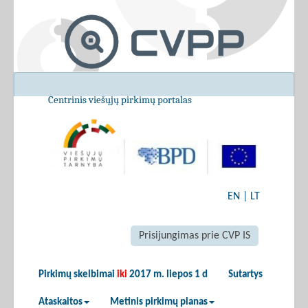
Centrinis viešųjų pirkimų portalas
EN
|
LT
Prisijungimas prie CVP IS
Pirkimų skelbimai
iki
2017 m. liepos 1 d
Sutartys
Ataskaitos
Metinis pirkimų planas