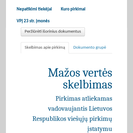
Nepatikimi tiekėjai
Kuro pirkimai
VPĮ 23 str. įmonės
Peržiūrėti išorinius dokumentus
Skelbimas apie pirkimą
Dokumento grupė
Mažos vertės
skelbimas
Pirkimas atliekamas
vadovaujantis Lietuvos
Respublikos viešųjų pirkimų
įstatymu