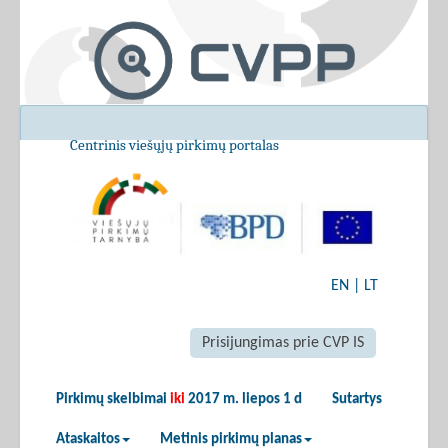
Centrinis viešųjų pirkimų portalas
EN
|
LT
Prisijungimas prie CVP IS
Pirkimų skelbimai
iki
2017 m. liepos 1 d
Sutartys
Ataskaitos
Metinis pirkimų planas