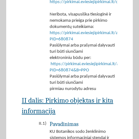
https://pirkimai.eviesiejipirkimai.lt/ctm/Co
Neribota, visapusiška tiesioginė ir
nemokama prieiga prie pirkimo
dokumentų suteikiama:
https://pirkimai.eviesiejipirkimai.lt/app/rfq/p
PID=680874
Pasiūlymai arba prašymai dalyvauti
turi būti siunčiami
elektroniniu būdu per:
https://pirkimai.eviesiejipirkimai.lt/app/rfq/r
PID=680874&B=PPO
Pasiūlymai arba prašymai dalyvauti
turi būti siunčiami
pirmiau nurodytu adresu
II dalis: Pirkimo objektas ir kita
informacija
Pavadinimas
II.1)
KU Botanikos sodo ženklinimo
sistemos informaciniai stendai ir