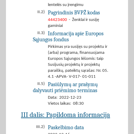
lentelės su įrengimu
Pagrindinis BVPŽ kodas
II.2)
44423400
- Ženklai ir susiję
gaminiai
Informacija apie Europos
II.3)
Sąjungos fondus
Pirkimas yra susijęs su projektu ir
(arba) programa, finansuojama
Europos Sąjungos lėšomis: taip
Susijusių projektų ir projektų
paraiškų, pateiktų sąrašas: Nr. 05.
4.1 -APVA- V-017- 01-011
Pasiūlymų ar prašymų
II.5)
dalyvauti priėmimo terminas
Data: 2022-12-23
Vietos laikas: 08:30
III dalis: Papildoma informacija
Paskelbimo data
III.2)