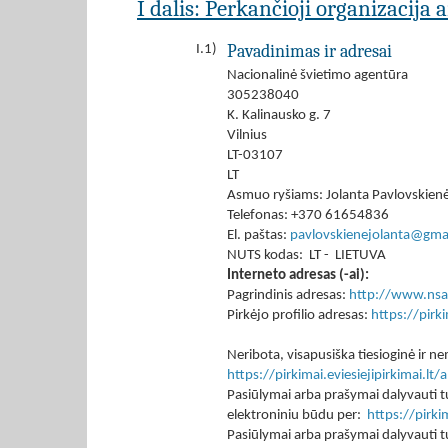
I dalis: Perkančioji organizacija 
Pavadinimas ir adresai
I.1)
Nacionalinė švietimo agentūra
305238040
K. Kalinausko g. 7
Vilnius
LT-03107
LT
Asmuo ryšiams: Jolanta Pavlovskien
Telefonas: +370 61654836
El. paštas:
pavlovskienejolanta@gma
NUTS kodas: LT - LIETUVA
Interneto adresas (-ai):
Pagrindinis adresas:
http://www.nsa
Pirkėjo profilio adresas:
https://pir
Neribota, visapusiška tiesioginė ir
https://pirkimai.eviesiejipirkimai.
Pasiūlymai arba prašymai dalyvauti tu
elektroniniu būdu per:
https://pirk
Pasiūlymai arba prašymai dalyvauti tu