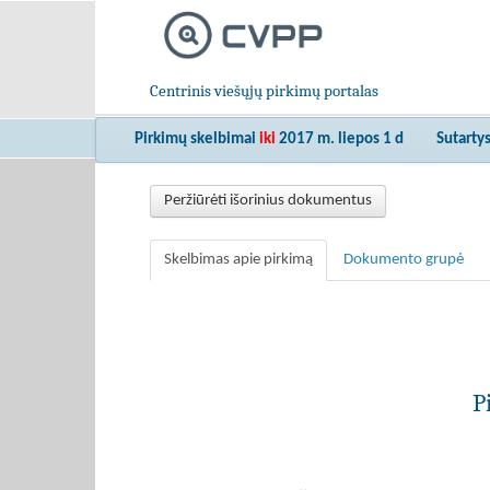
Centrinis viešųjų pirkimų portalas
Pirkimų skelbimai
iki
2017 m. liepos 1 d
Sutarty
Peržiūrėti išorinius dokumentus
Skelbimas apie pirkimą
Dokumento grupė
P