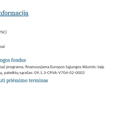
 informacija
 VSC)
sai
ungos fondus
(arba) programa, finansuojama Europos Sąjungos lėšomis: taip
iškų, pateiktų sąrašas: 09.1.3-CPVA-V704-02-0002
uti priėmimo terminas