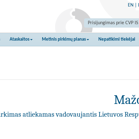
EN
|
Prisijungimas prie CVP IS
s
Ataskaitos
Metinis pirkimų planas
Nepatikimi tiekėjai
Mažo
irkimas atliekamas vadovaujantis Lietuvos Resp