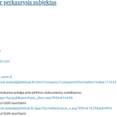
ar perkantysis subjektas
ė
il.com
.smm.lt
kimai.eviesiejipirkimai.lt/ctm/Company/CompanyInformation/Index/77312
 nemokama prieiga prie pirkimo dokumentų suteikiama:
lt/app/rfq/publicpurchase_docs.asp?PID=674296
ri būti siunčiami
imai.eviesiejipirkimai.lt/app/rfq/rwlentrance_s.asp?PID=674296&B=PPO
ri būti siunčiami