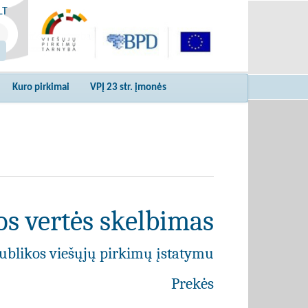
LT
Kuro pirkimai
VPĮ 23 str. įmonės
s vertės skelbimas
ublikos viešųjų pirkimų įstatymu
Prekės