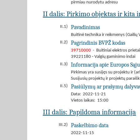
pirmiau nurodytu adresu
II dalis: Pirkimo objektas ir kita
Pavadinimas
II.1)
Buitinė technika ir reikmenys (Gailių
Pagrindinis BVPŽ kodas
II.2)
39710000
- Buitiniai elektros prietai
39221180 ‐ Valgių gaminimo indai
Informacija apie Europos Sąj
II.3)
Pirkimas yra susijęs su projektu ir 
Susijusių projektų ir projektų para
Pasiūlymų ar prašymų dalyva
II.5)
Data: 2022-11-21
Vietos laikas: 15:00
III dalis: Papildoma informacija
Paskelbimo data
III.2)
2022-11-15