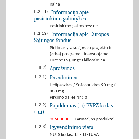
Kaina
Informacija apie
II.2.11)
pasirinkimo galimybes
Pasirinkimo galimybės: ne
Informacija apie Europos
II.2.13)
Sąjungos fondus
Pirkimas yra susijęs su projektu ir
(arba) programa, finansuojama
Europos Sąjungos lėšomis: ne
Aprašymas
II.2)
Pavadinimas
II.2.1)
Ledipasviras / Sofosbuviras 90 mg /
400 mg
Pirkimo dalies Nr.: 8
Papildomas (-i) BVPŽ kodas
II.2.2)
(-ai)
33600000
- Farmacijos produktai
Įgyvendinimo vieta
II.2.3)
NUTS kodas: LT - LIETUVA