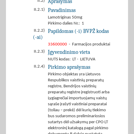
Aprašymas
II.2)
Pavadinimas
II.2.1)
Lamotriginas 50mg
Pirkimo dalies Nr.: 1
Papildomas (-i) BVPŽ kodas
II.2.2)
(-ai)
33600000
- Farmacijos produktai
Įgyvendinimo vieta
II.2.3)
NUTS kodas: LT - LIETUVA
Pirkimo aprašymas
II.2.4)
Pirkimo objektas yra Lietuvos
Respublikos vaistinių preparatų
registre, Bendrijos vaistinių
preparatų registre įregistruoti arba
Lygiagrečiai importuojamų vaistų
sąraše įrašyti vaistiniai preparatai
(toliau – prekė) dėl kurių tiekimo
bus sudaromos preliminariosios
sutartys dėl užsakymų per CPO LT
elektroninį katalogą pagal pirkimo