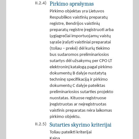
Pirkimo aprašymas
II.2.4)
Pirkimo objektas yra Lietuvos
Respublikos vaistinių preparatų
registre, Bendrijos vaistinių
preparatų registre įregistruoti arba
Lygiagrečiai importuojamų vaistų
sąraše įrašyti vaistiniai preparatai
(toliau – prekė) dėl kurių tiekimo
bus sudaromos preliminariosios
sutartys dėl užsakymų per CPO LT
elektroninį katalogą pagal pirkimo
dokumentų B dalyje nustatytą
techninę specifikaciją ir pirkimo
dokumentų C dalyje pateiktas
preliminariosios sutarties projekto
nuostatas. Kituose registruose
įregistruotas ar neįregistruotas
vaistinis preparatas nėra laikomas
pirkimo objektu.
Sutarties skyrimo kriterijai
II.2.5)
Toliau pateikti kriterijai
Kaina