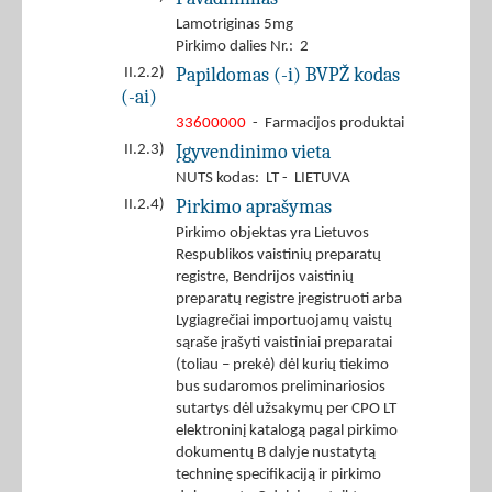
Lamotriginas 5mg
Pirkimo dalies Nr.: 2
Papildomas (-i) BVPŽ kodas
II.2.2)
(-ai)
33600000
- Farmacijos produktai
Įgyvendinimo vieta
II.2.3)
NUTS kodas: LT - LIETUVA
Pirkimo aprašymas
II.2.4)
Pirkimo objektas yra Lietuvos
Respublikos vaistinių preparatų
registre, Bendrijos vaistinių
preparatų registre įregistruoti arba
Lygiagrečiai importuojamų vaistų
sąraše įrašyti vaistiniai preparatai
(toliau – prekė) dėl kurių tiekimo
bus sudaromos preliminariosios
sutartys dėl užsakymų per CPO LT
elektroninį katalogą pagal pirkimo
dokumentų B dalyje nustatytą
techninę specifikaciją ir pirkimo