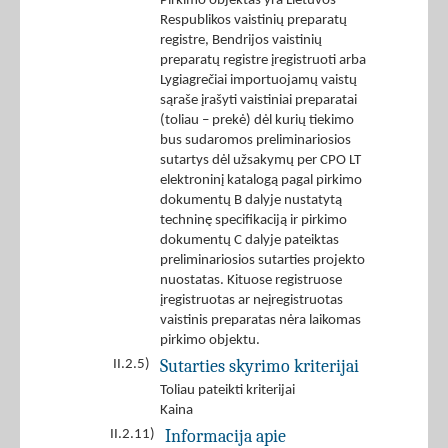
Pirkimo objektas yra Lietuvos
Respublikos vaistinių preparatų
registre, Bendrijos vaistinių
preparatų registre įregistruoti arba
Lygiagrečiai importuojamų vaistų
sąraše įrašyti vaistiniai preparatai
(toliau – prekė) dėl kurių tiekimo
bus sudaromos preliminariosios
sutartys dėl užsakymų per CPO LT
elektroninį katalogą pagal pirkimo
dokumentų B dalyje nustatytą
techninę specifikaciją ir pirkimo
dokumentų C dalyje pateiktas
preliminariosios sutarties projekto
nuostatas. Kituose registruose
įregistruotas ar neįregistruotas
vaistinis preparatas nėra laikomas
pirkimo objektu.
Sutarties skyrimo kriterijai
II.2.5)
Toliau pateikti kriterijai
Kaina
Informacija apie
II.2.11)