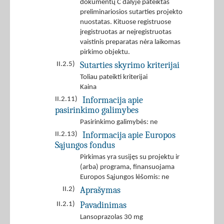
dokumentų C dalyje pateiktas
preliminariosios sutarties projekto
nuostatas. Kituose registruose
įregistruotas ar neįregistruotas
vaistinis preparatas nėra laikomas
pirkimo objektu.
Sutarties skyrimo kriterijai
II.2.5)
Toliau pateikti kriterijai
Kaina
Informacija apie
II.2.11)
pasirinkimo galimybes
Pasirinkimo galimybės: ne
Informacija apie Europos
II.2.13)
Sąjungos fondus
Pirkimas yra susijęs su projektu ir
(arba) programa, finansuojama
Europos Sąjungos lėšomis: ne
Aprašymas
II.2)
Pavadinimas
II.2.1)
Lansoprazolas 30 mg