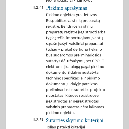
NUTS kodas: LT - LIETUVA
Pirkimo aprašymas
II.2.4)
Pirkimo objektas yra Lietuvos
Respublikos vaistinių preparatų
registre, Bendrijos vaistinių
preparatų registre įregistruoti arba
Lygiagrečiai importuojamų vaistų
sąraše įrašyti vaistiniai preparatai
(toliau – prekė) dėl kurių tiekimo
bus sudaromos preliminariosios
sutartys dėl užsakymų per CPO LT
elektroninį katalogą pagal pirkimo
dokumentų B dalyje nustatytą
techninę specifikaciją ir pirkimo
dokumentų C dalyje pateiktas
preliminariosios sutarties projekto
nuostatas. Kituose registruose
įregistruotas ar neįregistruotas
vaistinis preparatas nėra laikomas
pirkimo objektu.
Sutarties skyrimo kriterijai
II.2.5)
Toliau pateikti kriterijai