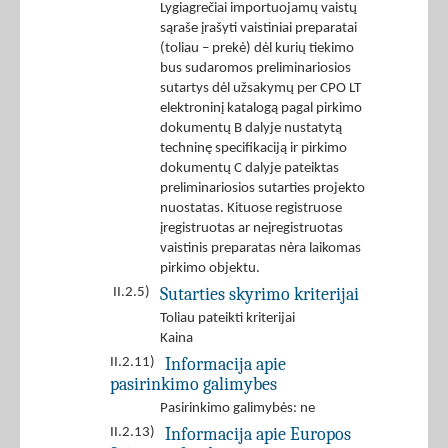
Lygiagrečiai importuojamų vaistų
sąraše įrašyti vaistiniai preparatai
(toliau – prekė) dėl kurių tiekimo
bus sudaromos preliminariosios
sutartys dėl užsakymų per CPO LT
elektroninį katalogą pagal pirkimo
dokumentų B dalyje nustatytą
techninę specifikaciją ir pirkimo
dokumentų C dalyje pateiktas
preliminariosios sutarties projekto
nuostatas. Kituose registruose
įregistruotas ar neįregistruotas
vaistinis preparatas nėra laikomas
pirkimo objektu.
Sutarties skyrimo kriterijai
II.2.5)
Toliau pateikti kriterijai
Kaina
Informacija apie
II.2.11)
pasirinkimo galimybes
Pasirinkimo galimybės: ne
Informacija apie Europos
II.2.13)