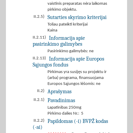
vaistinis preparatas nėra laikomas
pirkimo objektu.
Sutarties skyrimo kriterijai
II.2.5)
Toliau pateikti kriterijai
Kaina
Informacija apie
II.2.11)
pasirinkimo galimybes
Pasirinkimo galimybės: ne
Informacija apie Europos
II.2.13)
Sąjungos fondus
Pirkimas yra susijęs su projektu ir
(arba) programa, finansuojama
Europos Sąjungos lėšomis: ne
Aprašymas
II.2)
Pavadinimas
II.2.1)
Lapatinibas 250mg
Pirkimo dalies Nr.: 5
Papildomas (-i) BVPŽ kodas
II.2.2)
(-ai)