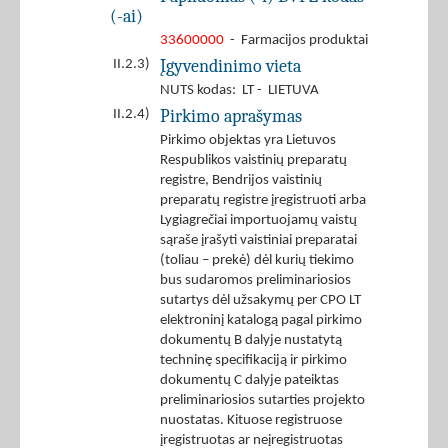
(-ai)
33600000
- Farmacijos produktai
Įgyvendinimo vieta
II.2.3)
NUTS kodas: LT - LIETUVA
Pirkimo aprašymas
II.2.4)
Pirkimo objektas yra Lietuvos
Respublikos vaistinių preparatų
registre, Bendrijos vaistinių
preparatų registre įregistruoti arba
Lygiagrečiai importuojamų vaistų
sąraše įrašyti vaistiniai preparatai
(toliau – prekė) dėl kurių tiekimo
bus sudaromos preliminariosios
sutartys dėl užsakymų per CPO LT
elektroninį katalogą pagal pirkimo
dokumentų B dalyje nustatytą
techninę specifikaciją ir pirkimo
dokumentų C dalyje pateiktas
preliminariosios sutarties projekto
nuostatas. Kituose registruose
įregistruotas ar neįregistruotas