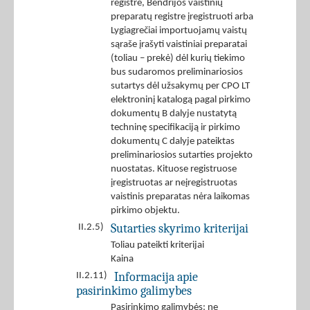
registre, Bendrijos vaistinių
preparatų registre įregistruoti arba
Lygiagrečiai importuojamų vaistų
sąraše įrašyti vaistiniai preparatai
(toliau – prekė) dėl kurių tiekimo
bus sudaromos preliminariosios
sutartys dėl užsakymų per CPO LT
elektroninį katalogą pagal pirkimo
dokumentų B dalyje nustatytą
techninę specifikaciją ir pirkimo
dokumentų C dalyje pateiktas
preliminariosios sutarties projekto
nuostatas. Kituose registruose
įregistruotas ar neįregistruotas
vaistinis preparatas nėra laikomas
pirkimo objektu.
Sutarties skyrimo kriterijai
II.2.5)
Toliau pateikti kriterijai
Kaina
Informacija apie
II.2.11)
pasirinkimo galimybes
Pasirinkimo galimybės: ne