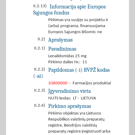
Informacija apie Europos
II.2.13)
Sąjungos fondus
Pirkimas yra susijęs su projektu ir
(arba) programa, finansuojama
Europos Sąjungos lėšomis: ne
Aprašymas
II.2)
Pavadinimas
II.2.1)
Lenalidomidas 25 mg
Pirkimo dalies Nr.: 11
Papildomas (-i) BVPŽ kodas
II.2.2)
(-ai)
33600000
- Farmacijos produktai
Įgyvendinimo vieta
II.2.3)
NUTS kodas: LT - LIETUVA
Pirkimo aprašymas
II.2.4)
Pirkimo objektas yra Lietuvos
Respublikos vaistinių preparatų
registre, Bendrijos vaistinių
preparatų registre įregistruoti arba