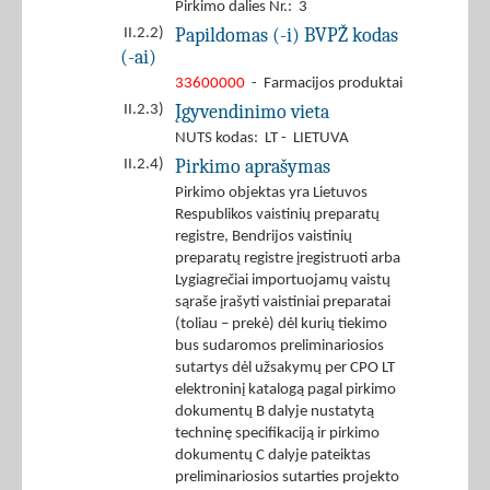
Pirkimo dalies Nr.: 3
Papildomas (-i) BVPŽ kodas
II.2.2)
(-ai)
33600000
- Farmacijos produktai
Įgyvendinimo vieta
II.2.3)
NUTS kodas: LT - LIETUVA
Pirkimo aprašymas
II.2.4)
Pirkimo objektas yra Lietuvos
Respublikos vaistinių preparatų
registre, Bendrijos vaistinių
preparatų registre įregistruoti arba
Lygiagrečiai importuojamų vaistų
sąraše įrašyti vaistiniai preparatai
(toliau – prekė) dėl kurių tiekimo
bus sudaromos preliminariosios
sutartys dėl užsakymų per CPO LT
elektroninį katalogą pagal pirkimo
dokumentų B dalyje nustatytą
techninę specifikaciją ir pirkimo
dokumentų C dalyje pateiktas
preliminariosios sutarties projekto