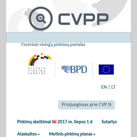
Centrinis viešųjų pirkimų portalas
EN
|
LT
Prisijungimas prie CVP IS
Pirkimų skelbimai
iki
2017 m. liepos 1 d
Sutartys
Ataskaitos
Metinis pirkimų planas