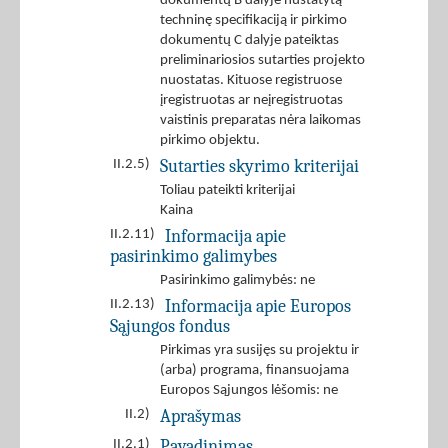
dokumentų B dalyje nustatytą
techninę specifikaciją ir pirkimo
dokumentų C dalyje pateiktas
preliminariosios sutarties projekto
nuostatas. Kituose registruose
įregistruotas ar neįregistruotas
vaistinis preparatas nėra laikomas
pirkimo objektu.
Sutarties skyrimo kriterijai
II.2.5)
Toliau pateikti kriterijai
Kaina
Informacija apie
II.2.11)
pasirinkimo galimybes
Pasirinkimo galimybės: ne
Informacija apie Europos
II.2.13)
Sąjungos fondus
Pirkimas yra susijęs su projektu ir
(arba) programa, finansuojama
Europos Sąjungos lėšomis: ne
Aprašymas
II.2)
Pavadinimas
II.2.1)