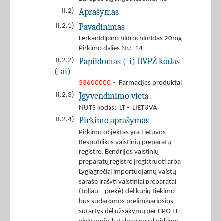
Aprašymas
II.2)
Pavadinimas
II.2.1)
Lerkanidipino hidrochloridas 20mg
Pirkimo dalies Nr.: 14
Papildomas (-i) BVPŽ kodas
II.2.2)
(-ai)
33600000
- Farmacijos produktai
Įgyvendinimo vieta
II.2.3)
NUTS kodas: LT - LIETUVA
Pirkimo aprašymas
II.2.4)
Pirkimo objektas yra Lietuvos
Respublikos vaistinių preparatų
registre, Bendrijos vaistinių
preparatų registre įregistruoti arba
Lygiagrečiai importuojamų vaistų
sąraše įrašyti vaistiniai preparatai
(toliau – prekė) dėl kurių tiekimo
bus sudaromos preliminariosios
sutartys dėl užsakymų per CPO LT