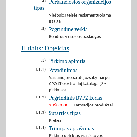
Perkančiosios organizacijos
I.4)
tipas
Viešosios teisės reglamentuojama
įstaiga
Pagrindinė veikla
I.5)
Bendros viešosios paslaugos
II dalis: Objektas
Pirkimo apimtis
II.1)
Pavadinimas
II.1.1)
Vaistinių preparatų užsakymai per
CPO LT elektroninį katalogą (2 -
pirkimas)
Pagrindinis BVPŽ kodas
II.1.2)
33600000
- Farmacijos produktai
Sutarties tipas
II.1.3)
Prekės
Trumpas aprašymas
II.1.4)
Pirkimo objektas yra Lietuvos