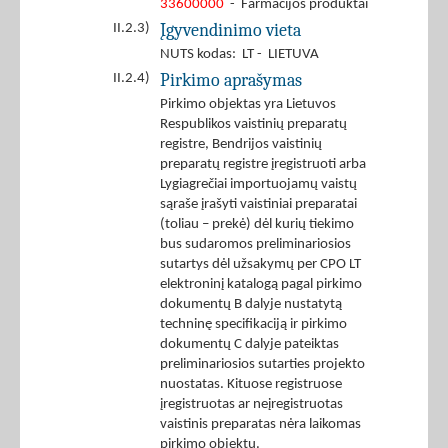
33600000
- Farmacijos produktai
Įgyvendinimo vieta
II.2.3)
NUTS kodas: LT - LIETUVA
Pirkimo aprašymas
II.2.4)
Pirkimo objektas yra Lietuvos
Respublikos vaistinių preparatų
registre, Bendrijos vaistinių
preparatų registre įregistruoti arba
Lygiagrečiai importuojamų vaistų
sąraše įrašyti vaistiniai preparatai
(toliau – prekė) dėl kurių tiekimo
bus sudaromos preliminariosios
sutartys dėl užsakymų per CPO LT
elektroninį katalogą pagal pirkimo
dokumentų B dalyje nustatytą
techninę specifikaciją ir pirkimo
dokumentų C dalyje pateiktas
preliminariosios sutarties projekto
nuostatas. Kituose registruose
įregistruotas ar neįregistruotas
vaistinis preparatas nėra laikomas
pirkimo objektu.