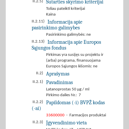
Sutarties skyrimo kriterijai
II.2.5)
Toliau pateikti kriterijai
Kaina
Informacija apie
II.2.11)
pasirinkimo galimybes
Pasirinkimo galimybės: ne
Informacija apie Europos
II.2.13)
Sąjungos fondus
Pirkimas yra susijęs su projektu ir
(arba) programa, finansuojama
Europos Sąjungos lėšomis: ne
Aprašymas
II.2)
Pavadinimas
II.2.1)
Latanoprostas 50 µg / ml
Pirkimo dalies Nr.: 7
Papildomas (-i) BVPŽ kodas
II.2.2)
(-ai)
33600000
- Farmacijos produktai
Įgyvendinimo vieta
II.2.3)