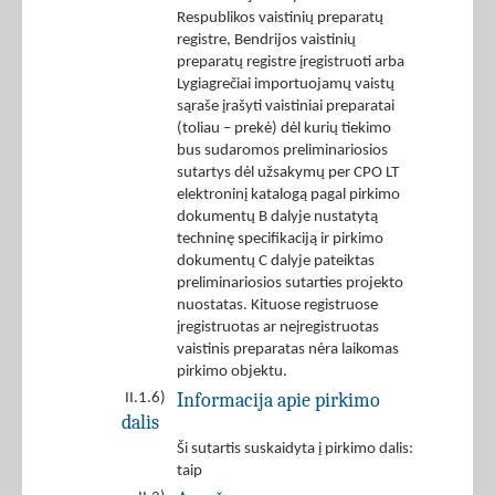
Respublikos vaistinių preparatų
registre, Bendrijos vaistinių
preparatų registre įregistruoti arba
Lygiagrečiai importuojamų vaistų
sąraše įrašyti vaistiniai preparatai
(toliau – prekė) dėl kurių tiekimo
bus sudaromos preliminariosios
sutartys dėl užsakymų per CPO LT
elektroninį katalogą pagal pirkimo
dokumentų B dalyje nustatytą
techninę specifikaciją ir pirkimo
dokumentų C dalyje pateiktas
preliminariosios sutarties projekto
nuostatas. Kituose registruose
įregistruotas ar neįregistruotas
vaistinis preparatas nėra laikomas
pirkimo objektu.
Informacija apie pirkimo
II.1.6)
dalis
Ši sutartis suskaidyta į pirkimo dalis:
taip