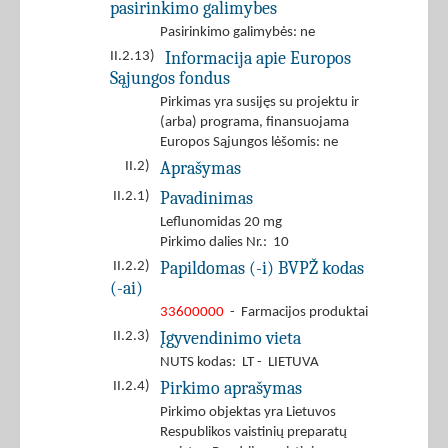
pasirinkimo galimybes
Pasirinkimo galimybės: ne
Informacija apie Europos
II.2.13)
Sąjungos fondus
Pirkimas yra susijęs su projektu ir
(arba) programa, finansuojama
Europos Sąjungos lėšomis: ne
Aprašymas
II.2)
Pavadinimas
II.2.1)
Leflunomidas 20 mg
Pirkimo dalies Nr.: 10
Papildomas (-i) BVPŽ kodas
II.2.2)
(-ai)
33600000
- Farmacijos produktai
Įgyvendinimo vieta
II.2.3)
NUTS kodas: LT - LIETUVA
Pirkimo aprašymas
II.2.4)
Pirkimo objektas yra Lietuvos
Respublikos vaistinių preparatų