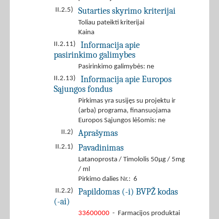
Sutarties skyrimo kriterijai
II.2.5)
Toliau pateikti kriterijai
Kaina
Informacija apie
II.2.11)
pasirinkimo galimybes
Pasirinkimo galimybės: ne
Informacija apie Europos
II.2.13)
Sąjungos fondus
Pirkimas yra susijęs su projektu ir
(arba) programa, finansuojama
Europos Sąjungos lėšomis: ne
Aprašymas
II.2)
Pavadinimas
II.2.1)
Latanoprosta / Timololis 50µg / 5mg
/ ml
Pirkimo dalies Nr.: 6
Papildomas (-i) BVPŽ kodas
II.2.2)
(-ai)
33600000
- Farmacijos produktai