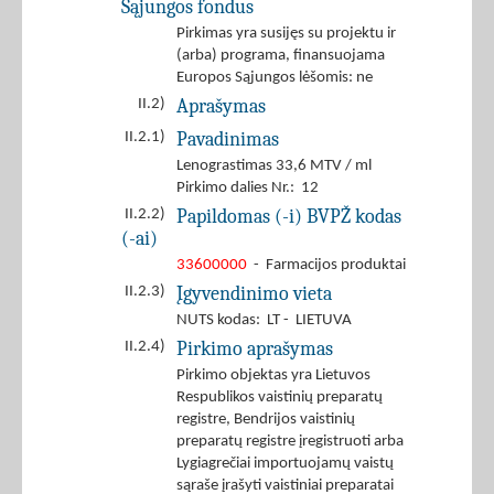
Sąjungos fondus
Pirkimas yra susijęs su projektu ir
(arba) programa, finansuojama
Europos Sąjungos lėšomis: ne
Aprašymas
II.2)
Pavadinimas
II.2.1)
Lenograstimas 33,6 MTV / ml
Pirkimo dalies Nr.: 12
Papildomas (-i) BVPŽ kodas
II.2.2)
(-ai)
33600000
- Farmacijos produktai
Įgyvendinimo vieta
II.2.3)
NUTS kodas: LT - LIETUVA
Pirkimo aprašymas
II.2.4)
Pirkimo objektas yra Lietuvos
Respublikos vaistinių preparatų
registre, Bendrijos vaistinių
preparatų registre įregistruoti arba
Lygiagrečiai importuojamų vaistų
sąraše įrašyti vaistiniai preparatai