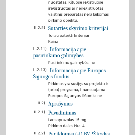
nuostatas. Kituose registruose
įregistruotas ar neįregistruotas
vaistinis preparatas nėra laikomas
pirkimo objektu.
Sutarties skyrimo kriterijai
II.2.5)
Toliau pateikti kriterijai
Kaina
Informacija apie
II.2.11)
pasirinkimo galimybes
Pasirinkimo galimybės: ne
Informacija apie Europos
II.2.13)
Sąjungos fondus
Pirkimas yra susijęs su projektu ir
(arba) programa, finansuojama
Europos Sąjungos lėšomis: ne
Aprašymas
II.2)
Pavadinimas
II.2.1)
Lansoprazolas 15 mg
Pirkimo dalies Nr.: 4
Papildomas (-i) BVPŽ kodas
II.2.2)