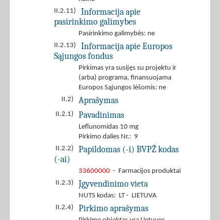
Informacija apie
II.2.11)
pasirinkimo galimybes
Pasirinkimo galimybės: ne
Informacija apie Europos
II.2.13)
Sąjungos fondus
Pirkimas yra susijęs su projektu ir
(arba) programa, finansuojama
Europos Sąjungos lėšomis: ne
Aprašymas
II.2)
Pavadinimas
II.2.1)
Leflunomidas 10 mg
Pirkimo dalies Nr.: 9
Papildomas (-i) BVPŽ kodas
II.2.2)
(-ai)
33600000
- Farmacijos produktai
Įgyvendinimo vieta
II.2.3)
NUTS kodas: LT - LIETUVA
Pirkimo aprašymas
II.2.4)