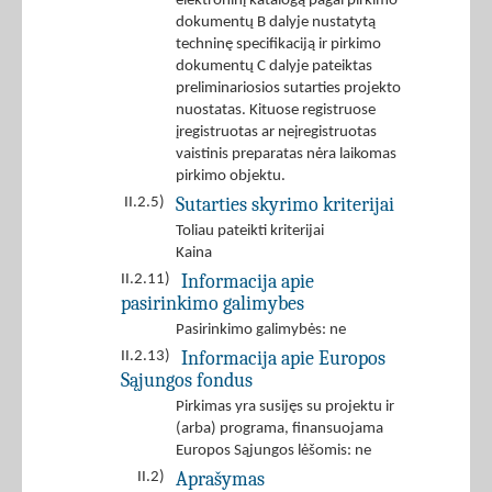
elektroninį katalogą pagal pirkimo
dokumentų B dalyje nustatytą
techninę specifikaciją ir pirkimo
dokumentų C dalyje pateiktas
preliminariosios sutarties projekto
nuostatas. Kituose registruose
įregistruotas ar neįregistruotas
vaistinis preparatas nėra laikomas
pirkimo objektu.
Sutarties skyrimo kriterijai
II.2.5)
Toliau pateikti kriterijai
Kaina
Informacija apie
II.2.11)
pasirinkimo galimybes
Pasirinkimo galimybės: ne
Informacija apie Europos
II.2.13)
Sąjungos fondus
Pirkimas yra susijęs su projektu ir
(arba) programa, finansuojama
Europos Sąjungos lėšomis: ne
Aprašymas
II.2)