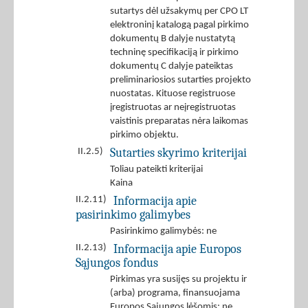
sutartys dėl užsakymų per CPO LT
elektroninį katalogą pagal pirkimo
dokumentų B dalyje nustatytą
techninę specifikaciją ir pirkimo
dokumentų C dalyje pateiktas
preliminariosios sutarties projekto
nuostatas. Kituose registruose
įregistruotas ar neįregistruotas
vaistinis preparatas nėra laikomas
pirkimo objektu.
Sutarties skyrimo kriterijai
II.2.5)
Toliau pateikti kriterijai
Kaina
Informacija apie
II.2.11)
pasirinkimo galimybes
Pasirinkimo galimybės: ne
Informacija apie Europos
II.2.13)
Sąjungos fondus
Pirkimas yra susijęs su projektu ir
(arba) programa, finansuojama
Europos Sąjungos lėšomis: ne