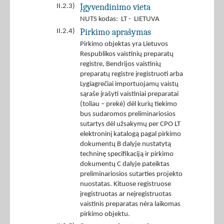
Įgyvendinimo vieta
II.2.3)
NUTS kodas: LT - LIETUVA
Pirkimo aprašymas
II.2.4)
Pirkimo objektas yra Lietuvos
Respublikos vaistinių preparatų
registre, Bendrijos vaistinių
preparatų registre įregistruoti arba
Lygiagrečiai importuojamų vaistų
sąraše įrašyti vaistiniai preparatai
(toliau – prekė) dėl kurių tiekimo
bus sudaromos preliminariosios
sutartys dėl užsakymų per CPO LT
elektroninį katalogą pagal pirkimo
dokumentų B dalyje nustatytą
techninę specifikaciją ir pirkimo
dokumentų C dalyje pateiktas
preliminariosios sutarties projekto
nuostatas. Kituose registruose
įregistruotas ar neįregistruotas
vaistinis preparatas nėra laikomas
pirkimo objektu.