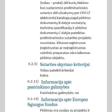
(toliau – prekė) dėl kurių tiekimo
bus sudaromos preliminariosios
sutartys dėl užsakymų per CPO LT
elektroninį katalogą pagal pirkimo
dokumentų B dalyje nustatytą
techninę specifikaciją ir pirkimo
dokumentų C dalyje pateiktas
preliminariosios sutarties projekto
nuostatas. Kituose registruose
įregistruotas ar neįregistruotas
vaistinis preparatas nėra laikomas
pirkimo objektu.
Sutarties skyrimo kriterijai
II.2.5)
Toliau pateikti kriterijai
Kaina
Informacija apie
II.2.11)
pasirinkimo galimybes
Pasirinkimo galimybės: ne
Informacija apie Europos
II.2.13)
Sąjungos fondus
Pirkimas yra susijęs su projektu ir