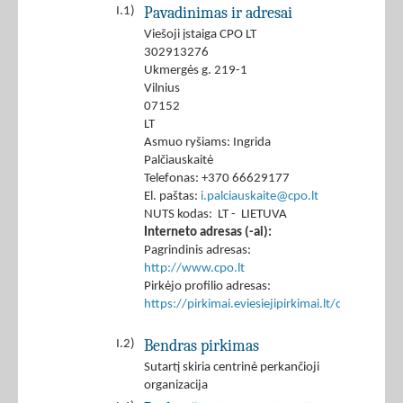
Pavadinimas ir adresai
I.1)
Viešoji įstaiga CPO LT
302913276
Ukmergės g. 219-1
Vilnius
07152
LT
Asmuo ryšiams: Ingrida
Palčiauskaitė
Telefonas: +370 66629177
El. paštas:
i.palciauskaite@cpo.lt
NUTS kodas: LT - LIETUVA
Interneto adresas (-ai):
Pagrindinis adresas:
http://www.cpo.lt
Pirkėjo profilio adresas:
https://pirkimai.eviesiejipirkimai.lt/ctm/Co
Bendras pirkimas
I.2)
Sutartį skiria centrinė perkančioji
organizacija