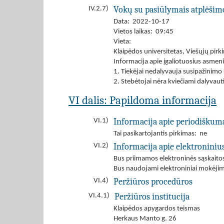
Vokų su pasiūlymais atplėšim
IV.2.7)
Data: 2022-10-17
Vietos laikas: 09:45
Vieta:
Klaipėdos universitetas, Viešųjų pirk
Informacija apie įgaliotuosius asmen
1. Tiekėjai nedalyvauja susipažinimo
2. Stebėtojai nėra kviečiami dalyvaut
VI dalis: Papildoma informacija
Informacija apie periodiškum
VI.1)
Tai pasikartojantis pirkimas: ne
Informacija apie elektroniniu
VI.2)
Bus priimamos elektroninės sąskaito
Bus naudojami elektroniniai mokėjim
Peržiūros procedūros
VI.4)
Peržiūros institucija
VI.4.1)
Klaipėdos apygardos teismas
Herkaus Manto g. 26