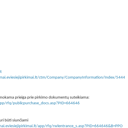
t
kimai.eviesiejipirkimai.lt/ctm/Company/CompanyInformation/Index/5444
 nemokama prieiga prie pirkimo dokumentų suteikiama:
lt/app/rfq/publicpurchase_docs.asp?PID=664646
ri būti siunčiami
imai.eviesiejipirkimai.lt/app/rfq/rwlentrance_s.asp?PID=664646&B=PPO