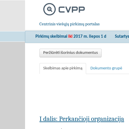
Centrinis viešųjų pirkimų portalas
Pirkimų skelbimai
iki
2017 m. liepos 1 d
Sutarty
Peržiūrėti išorinius dokumentus
Skelbimas apie pirkimą
Dokumento grupė
I dalis: Perkančioji organizacija