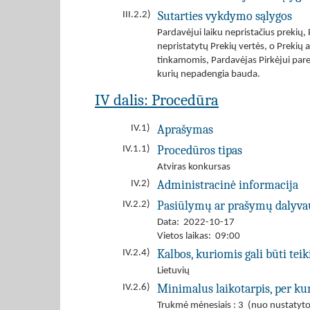
Sutarties vykdymo sąlygos
III.2.2)
Pardavėjui laiku nepristačius prekių,
nepristatytų Prekių vertės, o Prekių a
tinkamomis, Pardavėjas Pirkėjui parei
kurių nepadengia bauda.
IV dalis: Procedūra
Aprašymas
IV.1)
Procedūros tipas
IV.1.1)
Atviras konkursas
Administracinė informacija
IV.2)
Pasiūlymų ar prašymų dalyva
IV.2.2)
Data: 2022-10-17
Vietos laikas: 09:00
Kalbos, kuriomis gali būti tei
IV.2.4)
Lietuvių
Minimalus laikotarpis, per kur
IV.2.6)
Trukmė mėnesiais : 3 (nuo nustatyto