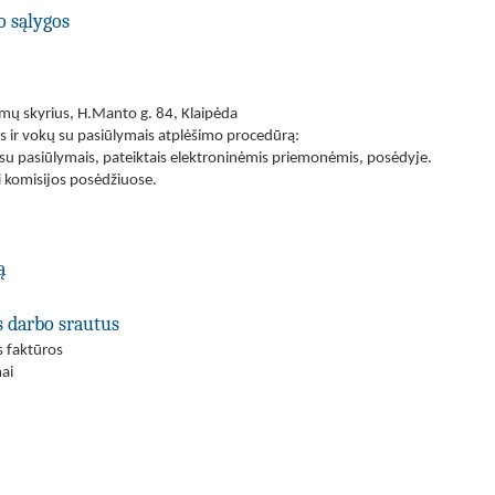
o sąlygos
imų skyrius, H.Manto g. 84, Klaipėda
is ir vokų su pasiūlymais atplėšimo procedūrą:
 su pasiūlymais, pateiktais elektroninėmis priemonėmis, posėdyje.
i komisijos posėdžiuose.
ą
s darbo srautus
s faktūros
ai