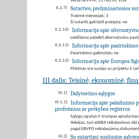
Vertė be PVM: 31780.00 EUR
Sutarties, preliminariosios s
II.2.7)
Trukmė mėnesiais: 3
Ši sutartis gali būti pratęsta: ne
Informacija apie alternatyvi
II.2.10)
Leidžiama pateikti alternatyvius pas
Informacija apie pasirinkimo
II.2.11)
Pasirinkimo galimybės: ne
Informacija apie Europos Są
II.2.13)
Pirkimas yra susijęs su projektu ir 
III dalis: Teisinė, ekonominė, fin
Dalyvavimo sąlygos
III.1)
Informacija apie pašalinimo p
III.1.1)
profesinius ar prekybos registrus
Sąlygų sąrašas ir trumpas aprašymas: T
tiekėjas, turi atitikti reikalavimus 
pagal EBVPD reikalaujamų dokumentų 
Su sutartimi susijusios sąlygo
III.2)