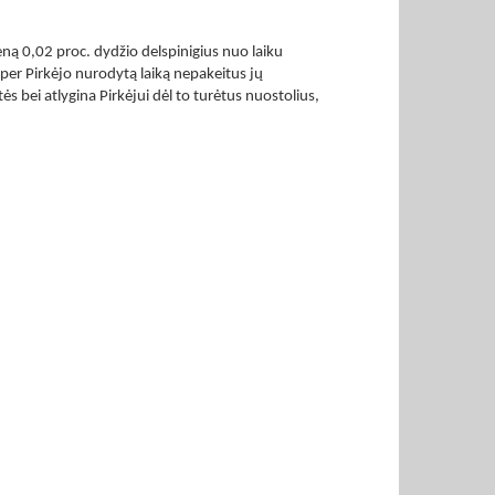
eną 0,02 proc. dydžio delspinigius nuo laiku
r per Pirkėjo nurodytą laiką nepakeitus jų
 bei atlygina Pirkėjui dėl to turėtus nuostolius,