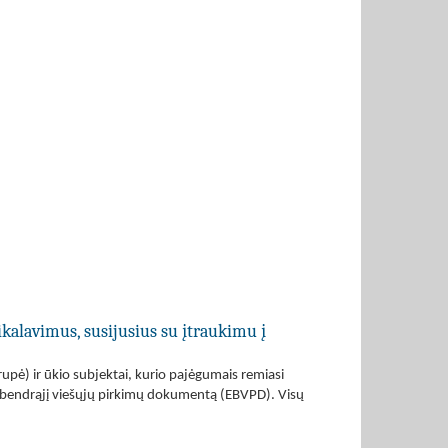
ikalavimus, susijusius su įtraukimu į
grupė) ir ūkio subjektai, kurio pajėgumais remiasi
pos bendrąjį viešųjų pirkimų dokumentą (EBVPD). Visų