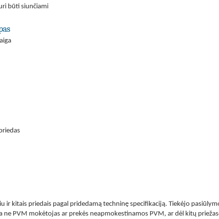
ri būti siunčiami
pas
aiga
priedas
ir kitais priedais pagal pridedamą techninę specifikaciją. Tiekėjo pasiūlym
a ne PVM mokėtojas ar prekės neapmokestinamos PVM, ar dėl kitų priežasčių