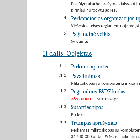
Pasiūlymai arba prašymai dalyvauti tu
pirmiau nurodytu adresu
Perkančiosios organizacijos ti
I.4)
Viešosios teisės reglamentuojama įst
Pagrindinė veikla
I.5)
Švietimas
II dalis: Objektas
Pirkimo apimtis
II.1)
Pavadinimas
II.1.1)
Mikroskopas su kompiuteriu ir kitais 
Pagrindinis BVPŽ kodas
II.1.2)
38510000
- Mikroskopai
Sutarties tipas
II.1.3)
Prekės
Trumpas aprašymas
II.1.4)
Perkamas mikroskopas su kompiuteriu 
31780,00 Eur be PVM, jei tiekėjas yr