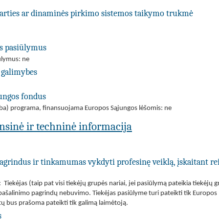
utarties ar dinaminės pirkimo sistemos taikymo trukmė
us pasiūlymus
iūlymus: ne
 galimybes
jungos fondus
(arba) programa, finansuojama Europos Sąjungos lėšomis: ne
ansinė ir techninė informacija
agrindus ir tinkamumas vykdyti profesinę veiklą, įskaitant re
iekėjas (taip pat visi tiekėjų grupės nariai, jei pasiūlymą pateikia tiekėjų 
dėl pašalinimo pagrindų nebuvimo. Tiekėjas pasiūlyme turi pateikti tik Euro
bus prašoma pateikti tik galimą laimėtoją.
s