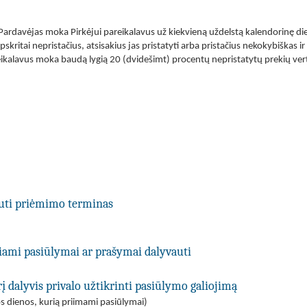
 Pardavėjas moka Pirkėjui pareikalavus už kiekvieną uždelstą kalendorinę di
pskritai nepristačius, atsisakius jas pristatyti arba pristačius nekokybiškas i
kalavus moka baudą lygią 20 (dvidešimt) procentų nepristatytų prekių vertės
uti priėmimo terminas
kiami pasiūlymai ar prašymai dalyvauti
į dalyvis privalo užtikrinti pasiūlymo galiojimą
s dienos, kurią priimami pasiūlymai)