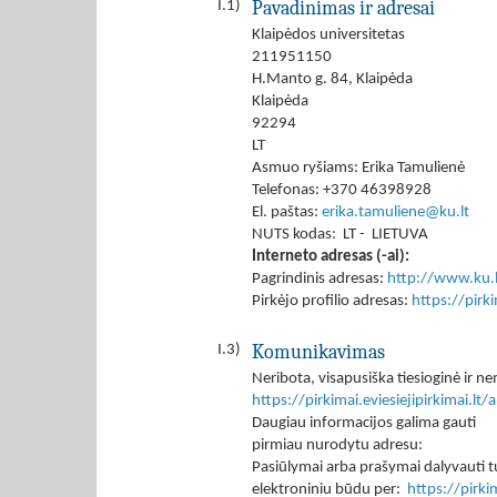
Pavadinimas ir adresai
I.1)
Klaipėdos universitetas
211951150
H.Manto g. 84, Klaipėda
Klaipėda
92294
LT
Asmuo ryšiams: Erika Tamulienė
Telefonas: +370 46398928
El. paštas:
erika.tamuliene@ku.lt
NUTS kodas: LT - LIETUVA
Interneto adresas (-ai):
Pagrindinis adresas:
http://www.ku.l
Pirkėjo profilio adresas:
https://pir
Komunikavimas
I.3)
Neribota, visapusiška tiesioginė ir
https://pirkimai.eviesiejipirkimai.
Daugiau informacijos galima gauti
pirmiau nurodytu adresu:
Pasiūlymai arba prašymai dalyvauti tu
elektroniniu būdu per:
https://pirk