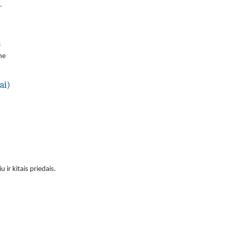
.
s
ne
ai)
ir kitais priedais.