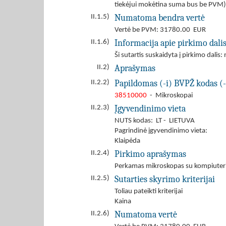
tiekėjui mokėtina suma bus be PVM)
Numatoma bendra vertė
II.1.5)
Vertė be PVM: 31780.00 EUR
Informacija apie pirkimo dali
II.1.6)
Ši sutartis suskaidyta į pirkimo dalis: 
Aprašymas
II.2)
Papildomas (-i) BVPŽ kodas (-
II.2.2)
38510000
- Mikroskopai
Įgyvendinimo vieta
II.2.3)
NUTS kodas: LT - LIETUVA
Pagrindinė įgyvendinimo vieta:
Klaipėda
Pirkimo aprašymas
II.2.4)
Perkamas mikroskopas su kompiuteriu 
Sutarties skyrimo kriterijai
II.2.5)
Toliau pateikti kriterijai
Kaina
Numatoma vertė
II.2.6)