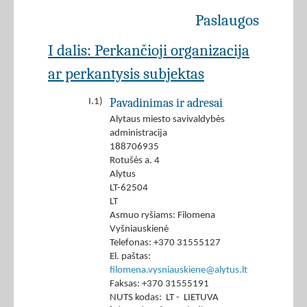
Paslaugos
I dalis: Perkančioji organizacija
ar perkantysis subjektas
Pavadinimas ir adresai
I.1)
Alytaus miesto savivaldybės
administracija
188706935
Rotušės a. 4
Alytus
LT-62504
LT
Asmuo ryšiams: Filomena
Vyšniauskienė
Telefonas: +370 31555127
El. paštas:
filomena.vysniauskiene@alytus.lt
Faksas: +370 31555191
NUTS kodas: LT - LIETUVA