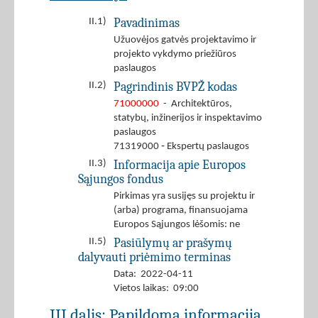
Pavadinimas
II.1)
Užuovėjos gatvės projektavimo ir
projekto vykdymo priežiūros
paslaugos
Pagrindinis BVPŽ kodas
II.2)
71000000
- Architektūros,
statybų, inžinerijos ir inspektavimo
paslaugos
71319000 ‐ Ekspertų paslaugos
Informacija apie Europos
II.3)
Sąjungos fondus
Pirkimas yra susijęs su projektu ir
(arba) programa, finansuojama
Europos Sąjungos lėšomis: ne
Pasiūlymų ar prašymų
II.5)
dalyvauti priėmimo terminas
Data: 2022-04-11
Vietos laikas: 09:00
III dalis: Papildoma informacija