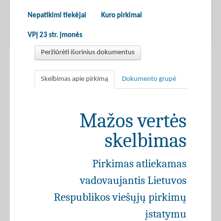
Nepatikimi tiekėjai
Kuro pirkimai
VPĮ 23 str. įmonės
Peržiūrėti išorinius dokumentus
Skelbimas apie pirkimą
Dokumento grupė
Mažos vertės
skelbimas
Pirkimas atliekamas
vadovaujantis Lietuvos
Respublikos viešųjų pirkimų
įstatymu