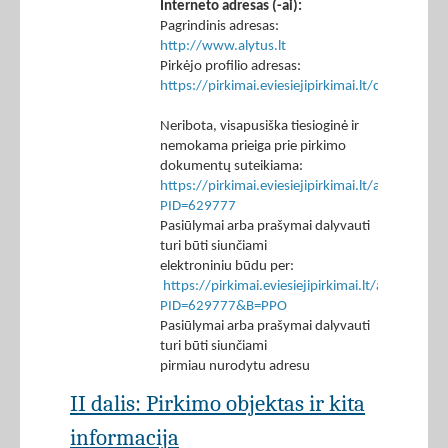
Interneto adresas (-ai):
Pagrindinis adresas:
http://www.alytus.lt
Pirkėjo profilio adresas:
https://pirkimai.eviesiejipirkimai.lt/ctm/Co
Neribota, visapusiška tiesioginė ir
nemokama prieiga prie pirkimo
dokumentų suteikiama:
https://pirkimai.eviesiejipirkimai.lt/app/rfq/p
PID=629777
Pasiūlymai arba prašymai dalyvauti
turi būti siunčiami
elektroniniu būdu per:
https://pirkimai.eviesiejipirkimai.lt/app/rfq/r
PID=629777&B=PPO
Pasiūlymai arba prašymai dalyvauti
turi būti siunčiami
pirmiau nurodytu adresu
II dalis: Pirkimo objektas ir kita
informacija