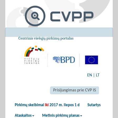
Centrinis viešųjų pirkimų portalas
EN
|
LT
Prisijungimas prie CVP IS
Pirkimų skelbimai
iki
2017 m. liepos 1 d
Sutartys
Ataskaitos
Metinis pirkimų planas