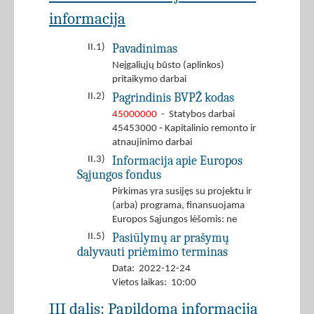
informacija
Pavadinimas
II.1)
Neįgaliųjų būsto (aplinkos)
pritaikymo darbai
Pagrindinis BVPŽ kodas
II.2)
45000000
- Statybos darbai
45453000 ‐ Kapitalinio remonto ir
atnaujinimo darbai
Informacija apie Europos
II.3)
Sąjungos fondus
Pirkimas yra susijęs su projektu ir
(arba) programa, finansuojama
Europos Sąjungos lėšomis: ne
Pasiūlymų ar prašymų
II.5)
dalyvauti priėmimo terminas
Data: 2022-12-24
Vietos laikas: 10:00
III dalis: Papildoma informacija