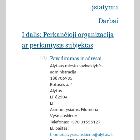
įstatymu
Darbai
I dalis: Perkančioji organizacija
ar perkantysis subjektas
Pavadinimas ir adresai
I.1)
Alytaus miesto savivaldybės
administracija
188706935
Rotušės a. 4
Alytus
LT-62504
LT
Asmuo ryšiams: Filomena
Vyšniauskienė
Telefonas: +370 31555127
El. paštas:
filomena.vysniauskiene@alytus.lt