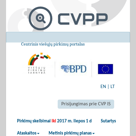
Centrinis viešųjų pirkimų portalas
EN
|
LT
Prisijungimas prie CVP IS
Pirkimų skelbimai
iki
2017 m. liepos 1 d
Sutartys
Ataskaitos
Metinis pirkimų planas