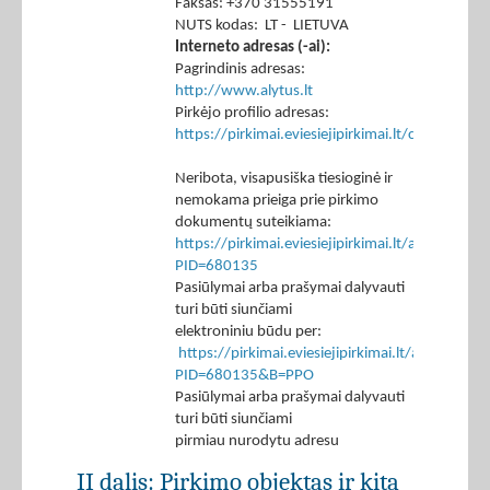
Faksas: +370 31555191
NUTS kodas: LT - LIETUVA
Interneto adresas (-ai):
Pagrindinis adresas:
http://www.alytus.lt
Pirkėjo profilio adresas:
https://pirkimai.eviesiejipirkimai.lt/ctm/Co
Neribota, visapusiška tiesioginė ir
nemokama prieiga prie pirkimo
dokumentų suteikiama:
https://pirkimai.eviesiejipirkimai.lt/app/rfq/p
PID=680135
Pasiūlymai arba prašymai dalyvauti
turi būti siunčiami
elektroniniu būdu per:
https://pirkimai.eviesiejipirkimai.lt/app/rfq/r
PID=680135&B=PPO
Pasiūlymai arba prašymai dalyvauti
turi būti siunčiami
pirmiau nurodytu adresu
II dalis: Pirkimo objektas ir kita