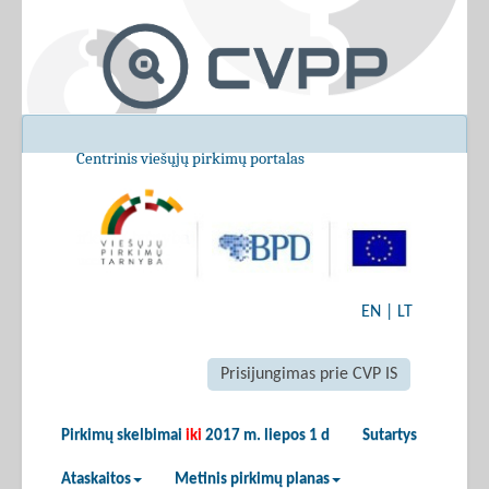
Centrinis viešųjų pirkimų portalas
EN
|
LT
Prisijungimas prie CVP IS
Pirkimų skelbimai
iki
2017 m. liepos 1 d
Sutartys
Ataskaitos
Metinis pirkimų planas