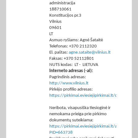
administracija
188710061
Konstitucijos pr.3
Vilnius
09601
LT
Asmuo ryšiams: Agnė Šataitė
Telefonas: +370 2112320
El. paštas:
agne.sataite@vilnius.lt
Faksas: +370 52112801
NUTS kodas: LT - LIETUVA
Interneto adresas (-ai):
Pagrindinis adresas:
http://www.vilnius.lt
Pirkėjo profilio adresas:
https://pirkimai.eviesiejipirkimai.lt/ctm/Co
Neribota, visapusiška tiesioginė ir
nemokama prieiga prie pirkimo
dokumentų suteikiama:
https://pirkimai.eviesiejipirkimai.lt/app/rfq/p
PID=663738