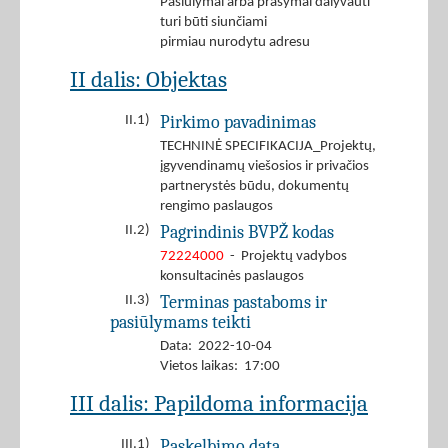
Pasiūlymai arba prašymai dalyvauti
turi būti siunčiami
pirmiau nurodytu adresu
II dalis: Objektas
Pirkimo pavadinimas
II.1)
TECHNINĖ SPECIFIKACIJA_Projektų,
įgyvendinamų viešosios ir privačios
partnerystės būdu, dokumentų
rengimo paslaugos
Pagrindinis BVPŽ kodas
II.2)
72224000
- Projektų vadybos
konsultacinės paslaugos
Terminas pastaboms ir
II.3)
pasiūlymams teikti
Data: 2022-10-04
Vietos laikas: 17:00
III dalis: Papildoma informacija
Paskelbimo data
III.1)