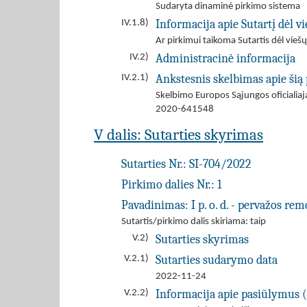
Sudaryta dinaminė pirkimo sistema
Informacija apie Sutartį dėl 
IV.1.8)
Ar pirkimui taikoma Sutartis dėl viešų
Administracinė informacija
IV.2)
Ankstesnis skelbimas apie šią
IV.2.1)
Skelbimo Europos Sąjungos oficiali
2020-641548
V dalis: Sutarties skyrimas
Sutarties Nr.:
SI-704/2022
Pirkimo dalies Nr.:
1
Pavadinimas:
I p. o. d. - pervažos 
Sutartis/pirkimo dalis skiriama: taip
Sutarties skyrimas
V.2)
Sutarties sudarymo data
V.2.1)
2022-11-24
Informacija apie pasiūlymus ( 
V.2.2)