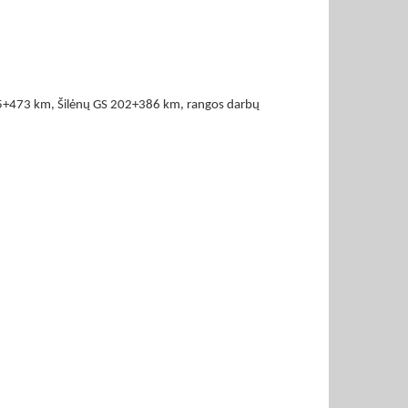
45+473 km, Šilėnų GS 202+386 km, rangos darbų