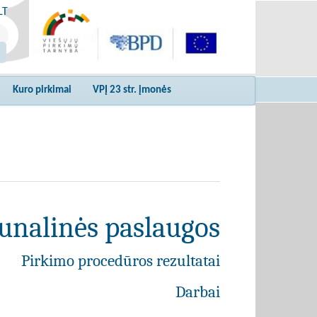
LT
Kuro pirkimai
VPĮ 23 str. įmonės
unalinės paslaugos
Pirkimo procedūros rezultatai
Darbai