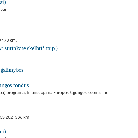
ai)
rbai
5+473 km.
Ar sutinkate skelbti? taip )
 galimybes
jungos fondus
(arba) programa, finansuojama Europos Sąjungos lėšomis: ne
nų GS 202+386 km
ai)