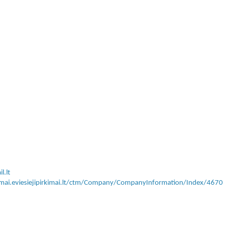
l.lt
kimai.eviesiejipirkimai.lt/ctm/Company/CompanyInformation/Index/4670