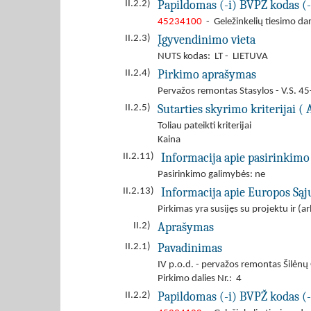
Papildomas (-i) BVPŽ kodas (-
II.2.2)
45234100
- Geležinkelių tiesimo da
Įgyvendinimo vieta
II.2.3)
NUTS kodas: LT - LIETUVA
Pirkimo aprašymas
II.2.4)
Pervažos remontas Stasylos - V.S. 4
Sutarties skyrimo kriterijai ( 
II.2.5)
Toliau pateikti kriterijai
Kaina
Informacija apie pasirinkimo
II.2.11)
Pasirinkimo galimybės: ne
Informacija apie Europos Są
II.2.13)
Pirkimas yra susijęs su projektu ir 
Aprašymas
II.2)
Pavadinimas
II.2.1)
IV p.o.d. - pervažos remontas Šilė
Pirkimo dalies Nr.: 4
Papildomas (-i) BVPŽ kodas (-
II.2.2)