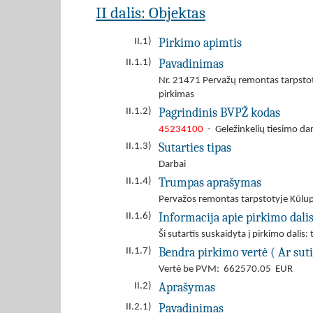
II dalis: Objektas
Pirkimo apimtis
II.1)
Pavadinimas
II.1.1)
Nr. 21471 Pervažų remontas tarpsto
pirkimas
Pagrindinis BVPŽ kodas
II.1.2)
45234100
- Geležinkelių tiesimo da
Sutarties tipas
II.1.3)
Darbai
Trumpas aprašymas
II.1.4)
Pervažos remontas tarpstotyje Kūl
Informacija apie pirkimo dali
II.1.6)
Ši sutartis suskaidyta į pirkimo dalis: 
Bendra pirkimo vertė ( Ar suti
II.1.7)
Vertė be PVM: 662570.05 EUR
Aprašymas
II.2)
Pavadinimas
II.2.1)