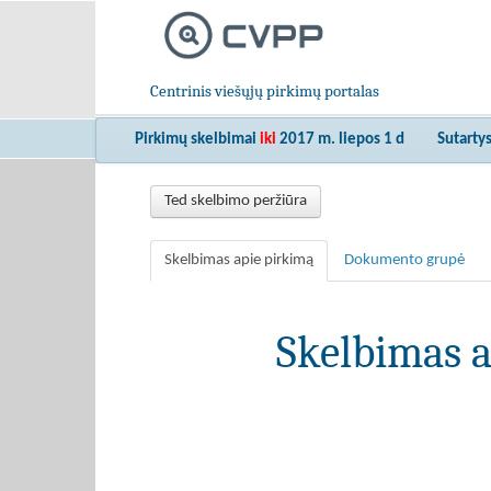
Centrinis viešųjų pirkimų portalas
Pirkimų skelbimai
iki
2017 m. liepos 1 d
Sutarty
Ted skelbimo peržiūra
Skelbimas apie pirkimą
Dokumento grupė
Skelbimas a