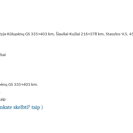
tyje Kūlupėnų GS 335+403 km, Šiauliai-Kužiai 216+378 km, Stasylos-V.S. 
rbai
upėnų GS 335+403 km.
s
taip
nkate skelbti? taip )