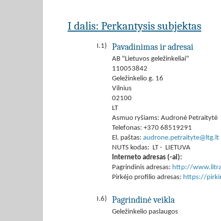
I dalis: Perkantysis subjektas
Pavadinimas ir adresai
I.1)
AB "Lietuvos geležinkeliai"
110053842
Geležinkelio g. 16
Vilnius
02100
LT
Asmuo ryšiams: Audronė Petraitytė
Telefonas: +370 68519291
El. paštas:
audrone.petraityte@ltg.lt
NUTS kodas: LT - LIETUVA
Interneto adresas (-ai):
Pagrindinis adresas:
http://www.litrai
Pirkėjo profilio adresas:
https://pir
Pagrindinė veikla
I.6)
Geležinkelio paslaugos