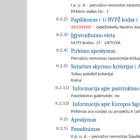
I p. o. d. - pervažos remontas tarp
Pirkimo dalies Nr.: 1
Papildomas (-i) BVPŽ kodas (-
II.2.2)
45234100
- Geležinkelių tiesimo da
Įgyvendinimo vieta
II.2.3)
NUTS kodas: LT - LIETUVA
Pirkimo aprašymas
II.2.4)
Pervažos remontas tarpstotyje Kūl
Sutarties skyrimo kriterijai ( 
II.2.5)
Toliau pateikti kriterijai
Kaina
Informacija apie pasirinkimo
II.2.11)
Pasirinkimo galimybės: ne
Informacija apie Europos Są
II.2.13)
Pirkimas yra susijęs su projektu ir 
Aprašymas
II.2)
Pavadinimas
II.2.1)
II p. o. d. – pervažos remontas Šiaul