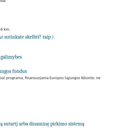
rbai
86 km.
Ar sutinkate skelbti? taip )
 galimybes
jungos fondus
(arba) programa, finansuojama Europos Sąjungos lėšomis: ne
ją sutartį arba dinaminę pirkimo sistemą