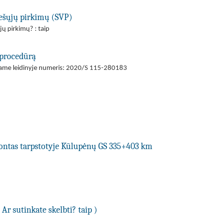
viešųjų pirkimų (SVP)
jų pirkimų? : taip
 procedūrą
ajame leidinyje numeris: 2020/S 115-280183
remontas tarpstotyje Kūlupėnų GS 335+403 km
Ar sutinkate skelbti? taip )