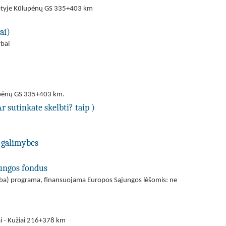
stotyje Kūlupėnų GS 335+403 km
ai)
rbai
upėnų GS 335+403 km.
Ar sutinkate skelbti? taip )
 galimybes
jungos fondus
(arba) programa, finansuojama Europos Sąjungos lėšomis: ne
iai - Kužiai 216+378 km