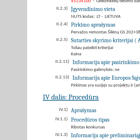
45234100
- Geležinkelių tiesimo da
Įgyvendinimo vieta
II.2.3)
NUTS kodas: LT - LIETUVA
Pirkimo aprašymas
II.2.4)
Pervažos remontas Šilėnų GS 202+3
Sutarties skyrimo kriterijai ( 
II.2.5)
Toliau pateikti kriterijai
Kaina
Informacija apie pasirinkimo
II.2.11)
Pasirinkimo galimybės: ne
Informacija apie Europos Są
II.2.13)
Pirkimas yra susijęs su projektu ir 
IV dalis: Procedūra
Aprašymas
IV.1)
Procedūros tipas
IV.1.1)
Ribotas konkursas
Informacija apie preliminarią
IV.1.3)