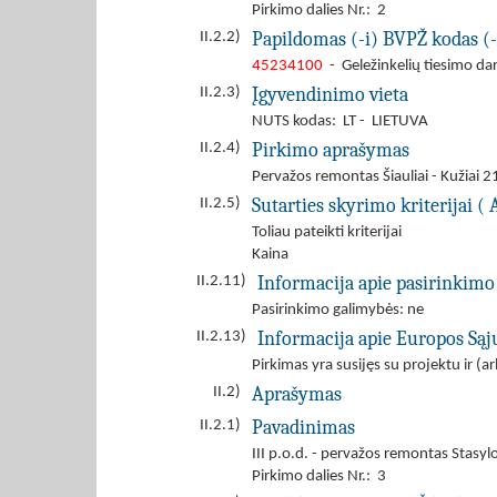
Pirkimo dalies Nr.: 2
Papildomas (-i) BVPŽ kodas (-
II.2.2)
45234100
- Geležinkelių tiesimo da
Įgyvendinimo vieta
II.2.3)
NUTS kodas: LT - LIETUVA
Pirkimo aprašymas
II.2.4)
Pervažos remontas Šiauliai - Kužiai
Sutarties skyrimo kriterijai ( 
II.2.5)
Toliau pateikti kriterijai
Kaina
Informacija apie pasirinkimo
II.2.11)
Pasirinkimo galimybės: ne
Informacija apie Europos Są
II.2.13)
Pirkimas yra susijęs su projektu ir 
Aprašymas
II.2)
Pavadinimas
II.2.1)
III p.o.d. - pervažos remontas Stasyl
Pirkimo dalies Nr.: 3