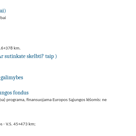
ai)
rbai
 216+378 km.
Ar sutinkate skelbti? taip )
 galimybes
jungos fondus
(arba) programa, finansuojama Europos Sąjungos lėšomis: ne
os - V.S. 45+473 km;