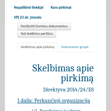
Nepatikimi tiekėjai
Kuro pirkimai
VPĮ 23 str. įmonės
Peržiūrėti išorinius dokumentus
Ted skelbimo peržiūra
Skelbimas apie pirkimą
Dokumento grupė
Skelbimas apie
pirkimą
Direktyva 2014/24/ES
I dalis: Perkančioji organizacija
I.1)