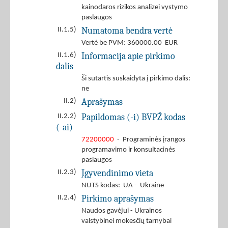
kainodaros rizikos analizei vystymo
paslaugos
Numatoma bendra vertė
II.1.5)
Vertė be PVM: 360000.00 EUR
Informacija apie pirkimo
II.1.6)
dalis
Ši sutartis suskaidyta į pirkimo dalis:
ne
Aprašymas
II.2)
Papildomas (-i) BVPŽ kodas
II.2.2)
(-ai)
72200000
- Programinės įrangos
programavimo ir konsultacinės
paslaugos
Įgyvendinimo vieta
II.2.3)
NUTS kodas: UA - Ukraine
Pirkimo aprašymas
II.2.4)
Naudos gavėjui - Ukrainos
valstybinei mokesčių tarnybai