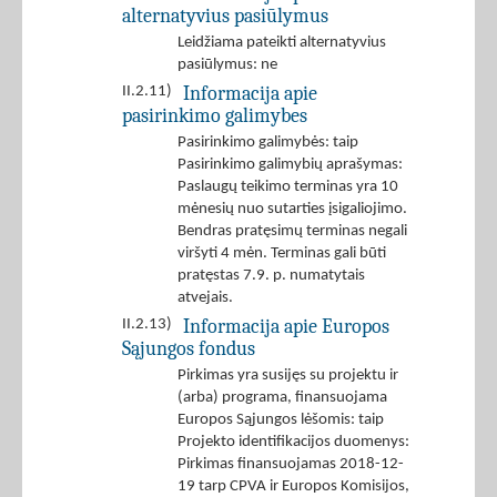
alternatyvius pasiūlymus
Leidžiama pateikti alternatyvius
pasiūlymus: ne
Informacija apie
II.2.11)
pasirinkimo galimybes
Pasirinkimo galimybės: taip
Pasirinkimo galimybių aprašymas:
Paslaugų teikimo terminas yra 10
mėnesių nuo sutarties įsigaliojimo.
Bendras pratęsimų terminas negali
viršyti 4 mėn. Terminas gali būti
pratęstas 7.9. p. numatytais
atvejais.
Informacija apie Europos
II.2.13)
Sąjungos fondus
Pirkimas yra susijęs su projektu ir
(arba) programa, finansuojama
Europos Sąjungos lėšomis: taip
Projekto identifikacijos duomenys:
Pirkimas finansuojamas 2018-12-
19 tarp CPVA ir Europos Komisijos,