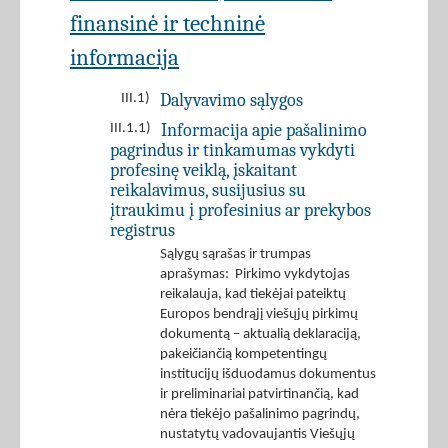
finansinė ir techninė
informacija
Dalyvavimo sąlygos
III.1)
Informacija apie pašalinimo
III.1.1)
pagrindus ir tinkamumas vykdyti
profesinę veiklą, įskaitant
reikalavimus, susijusius su
įtraukimu į profesinius ar prekybos
registrus
Sąlygų sąrašas ir trumpas
aprašymas: Pirkimo vykdytojas
reikalauja, kad tiekėjai pateiktų
Europos bendrąjį viešųjų pirkimų
dokumentą – aktualią deklaraciją,
pakeičiančią kompetentingų
institucijų išduodamus dokumentus
ir preliminariai patvirtinančią, kad
nėra tiekėjo pašalinimo pagrindų,
nustatytų vadovaujantis Viešųjų