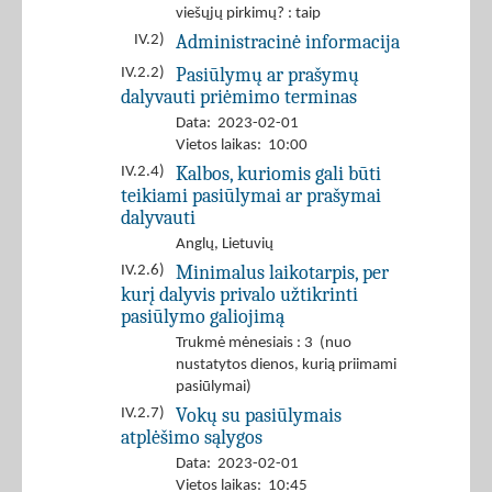
viešųjų pirkimų? : taip
Administracinė informacija
IV.2)
Pasiūlymų ar prašymų
IV.2.2)
dalyvauti priėmimo terminas
Data: 2023-02-01
Vietos laikas: 10:00
Kalbos, kuriomis gali būti
IV.2.4)
teikiami pasiūlymai ar prašymai
dalyvauti
Anglų
,
Lietuvių
Minimalus laikotarpis, per
IV.2.6)
kurį dalyvis privalo užtikrinti
pasiūlymo galiojimą
Trukmė mėnesiais : 3 (nuo
nustatytos dienos, kurią priimami
pasiūlymai)
Vokų su pasiūlymais
IV.2.7)
atplėšimo sąlygos
Data: 2023-02-01
Vietos laikas: 10:45