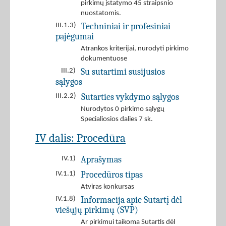
pirkimų įstatymo 45 straipsnio
nuostatomis.
Techniniai ir profesiniai
III.1.3)
pajėgumai
Atrankos kriterijai, nurodyti pirkimo
dokumentuose
Su sutartimi susijusios
III.2)
sąlygos
Sutarties vykdymo sąlygos
III.2.2)
Nurodytos 0 pirkimo sąlygų
Specialiosios dalies 7 sk.
IV dalis: Procedūra
Aprašymas
IV.1)
Procedūros tipas
IV.1.1)
Atviras konkursas
Informacija apie Sutartį dėl
IV.1.8)
viešųjų pirkimų (SVP)
Ar pirkimui taikoma Sutartis dėl