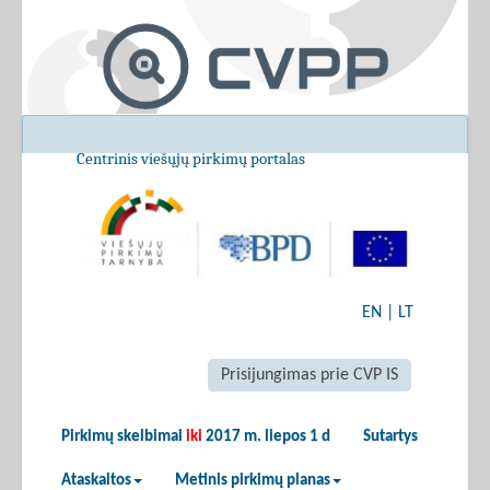
Centrinis viešųjų pirkimų portalas
EN
|
LT
Prisijungimas prie CVP IS
Pirkimų skelbimai
iki
2017 m. liepos 1 d
Sutartys
Ataskaitos
Metinis pirkimų planas