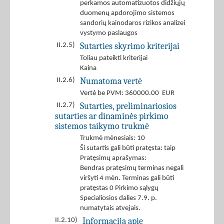
perkamos automatizuotos didžiųjų
duomenų apdorojimo sistemos
sandorių kainodaros rizikos analizei
vystymo paslaugos
Sutarties skyrimo kriterijai
II.2.5)
Toliau pateikti kriterijai
Kaina
Numatoma vertė
II.2.6)
Vertė be PVM: 360000.00 EUR
Sutarties, preliminariosios
II.2.7)
sutarties ar dinaminės pirkimo
sistemos taikymo trukmė
Trukmė mėnesiais: 10
Ši sutartis gali būti pratęsta: taip
Pratęsimų aprašymas:
Bendras pratęsimų terminas negali
viršyti 4 mėn. Terminas gali būti
pratęstas 0 Pirkimo sąlygų
Specialiosios dalies 7.9. p.
numatytais atvejais.
Informacija apie
II.2.10)