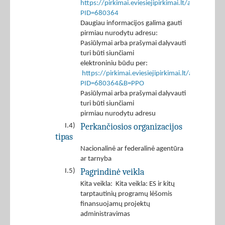
https://pirkimai.eviesiejipirkimai.lt/app/rfq/p
PID=680364
Daugiau informacijos galima gauti
pirmiau nurodytu adresu:
Pasiūlymai arba prašymai dalyvauti
turi būti siunčiami
elektroniniu būdu per:
https://pirkimai.eviesiejipirkimai.lt/app/rfq/r
PID=680364&B=PPO
Pasiūlymai arba prašymai dalyvauti
turi būti siunčiami
pirmiau nurodytu adresu
Perkančiosios organizacijos
I.4)
tipas
Nacionalinė ar federalinė agentūra
ar tarnyba
Pagrindinė veikla
I.5)
Kita veikla: Kita veikla: ES ir kitų
tarptautinių programų lėšomis
finansuojamų projektų
administravimas