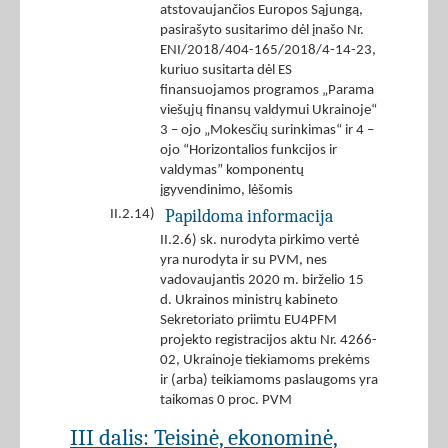
atstovaujančios Europos Sąjungą,
pasirašyto susitarimo dėl įnašo Nr.
ENI/2018/404-165/2018/4-14-23,
kuriuo susitarta dėl ES
finansuojamos programos „Parama
viešųjų finansų valdymui Ukrainoje“
3 – ojo „Mokesčių surinkimas“ ir 4 –
ojo “Horizontalios funkcijos ir
valdymas” komponentų
įgyvendinimo, lėšomis
Papildoma informacija
II.2.14)
II.2.6) sk. nurodyta pirkimo vertė
yra nurodyta ir su PVM, nes
vadovaujantis 2020 m. birželio 15
d. Ukrainos ministrų kabineto
Sekretoriato priimtu EU4PFM
projekto registracijos aktu Nr. 4266-
02, Ukrainoje tiekiamoms prekėms
ir (arba) teikiamoms paslaugoms yra
taikomas 0 proc. PVM
III dalis: Teisinė, ekonominė,