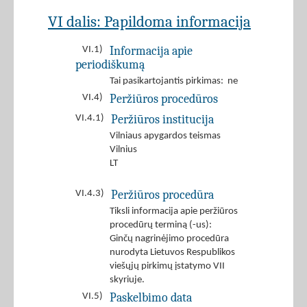
VI dalis: Papildoma informacija
Informacija apie
VI.1)
periodiškumą
Tai pasikartojantis pirkimas: ne
Peržiūros procedūros
VI.4)
Peržiūros institucija
VI.4.1)
Vilniaus apygardos teismas
Vilnius
LT
Peržiūros procedūra
VI.4.3)
Tiksli informacija apie peržiūros
procedūrų terminą (-us):
Ginčų nagrinėjimo procedūra
nurodyta Lietuvos Respublikos
viešųjų pirkimų įstatymo VII
skyriuje.
Paskelbimo data
VI.5)