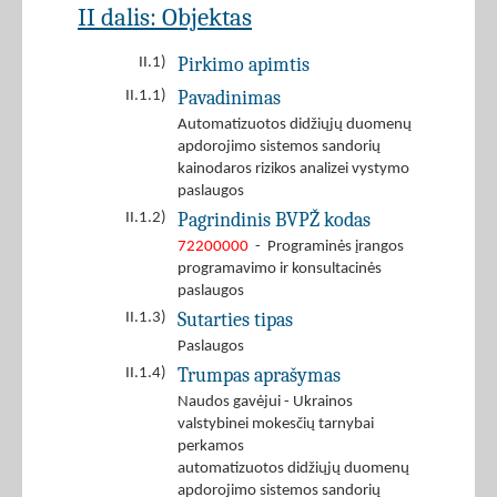
II dalis: Objektas
Pirkimo apimtis
II.1)
Pavadinimas
II.1.1)
Automatizuotos didžiųjų duomenų
apdorojimo sistemos sandorių
kainodaros rizikos analizei vystymo
paslaugos
Pagrindinis BVPŽ kodas
II.1.2)
72200000
- Programinės įrangos
programavimo ir konsultacinės
paslaugos
Sutarties tipas
II.1.3)
Paslaugos
Trumpas aprašymas
II.1.4)
Naudos gavėjui - Ukrainos
valstybinei mokesčių tarnybai
perkamos
automatizuotos didžiųjų duomenų
apdorojimo sistemos sandorių