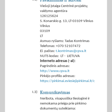
Pavadinimas ir adresai
Viešoji įstaiga Centrinė projektų
valdymo agentūra
126125624
S. Konarskio g. 13, LT-03109 Vilnius
Vilnius
03109
LT
Asmuo ryšiams: Tadas Kontrimas
Telefonas: +370 52107472
El. paštas:
t.kontrimas@cpva.lt
NUTS kodas: LT - LIETUVA
Interneto adresas (-ai):
Pagrindinis adresas:
http://www.cpva.lt
Pirkėjo profilio adresas:
https://pirkimai.eviesiejipirkimai.lt/ctm/Co
Komunikavimas
I.3)
Neribota, visapusiška tiesioginė ir
nemokama prieiga prie pirkimo
dokumentų suteikiama: