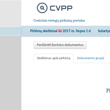
Centrinis viešųjų pirkimų portalas
Pirkimų skelbimai
iki
2017 m. liepos 1 d
Sutarty
Peržiūrėti išorinius dokumentus
Skelbimas apie pirkimą
Dokumento grupė
P