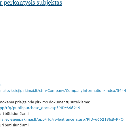
ar perkantysis subjektas
t
kimai.eviesiejipirkimai.lt/ctm/Company/CompanyInformation/Index/5444
 nemokama prieiga prie pirkimo dokumentų suteikiama:
lt/app/rfq/publicpurchase_docs.asp?PID=666219
ri būti siunčiami
imai.eviesiejipirkimai.lt/app/rfq/rwlentrance_s.asp?PID=666219&B=PPO
ri būti siunčiami