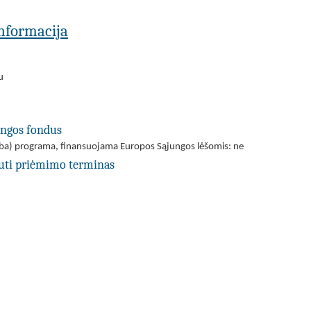
 informacija
u
ungos fondus
(arba) programa, finansuojama Europos Sąjungos lėšomis: ne
uti priėmimo terminas