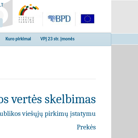
LT
Kuro pirkimai
VPĮ 23 str. įmonės
s vertės skelbimas
ublikos viešųjų pirkimų įstatymu
Prekės