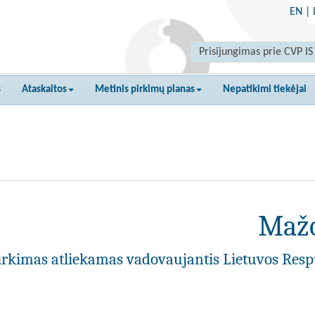
EN
|
Prisijungimas prie CVP IS
s
Ataskaitos
Metinis pirkimų planas
Nepatikimi tiekėjai
Mažo
irkimas atliekamas vadovaujantis Lietuvos Resp