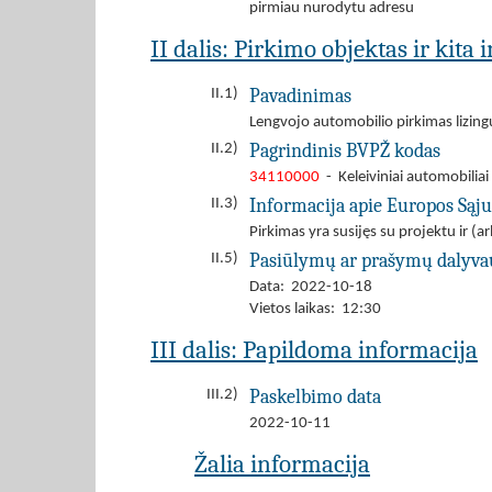
pirmiau nurodytu adresu
II dalis: Pirkimo objektas ir kita
Pavadinimas
II.1)
Lengvojo automobilio pirkimas lizing
Pagrindinis BVPŽ kodas
II.2)
34110000
- Keleiviniai automobiliai
Informacija apie Europos Sąj
II.3)
Pirkimas yra susijęs su projektu ir 
Pasiūlymų ar prašymų dalyva
II.5)
Data: 2022-10-18
Vietos laikas: 12:30
III dalis: Papildoma informacija
Paskelbimo data
III.2)
2022-10-11
Žalia informacija