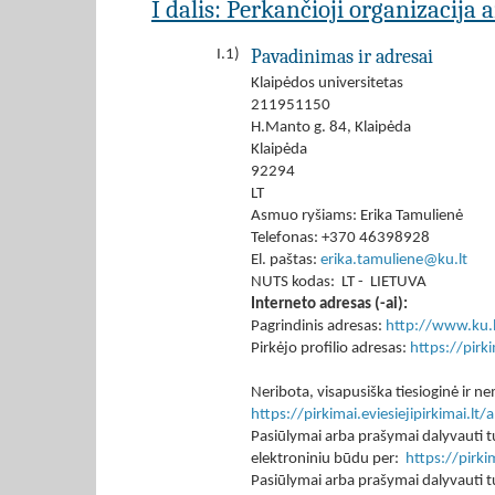
I dalis: Perkančioji organizacija 
Pavadinimas ir adresai
I.1)
Klaipėdos universitetas
211951150
H.Manto g. 84, Klaipėda
Klaipėda
92294
LT
Asmuo ryšiams: Erika Tamulienė
Telefonas: +370 46398928
El. paštas:
erika.tamuliene@ku.lt
NUTS kodas: LT - LIETUVA
Interneto adresas (-ai):
Pagrindinis adresas:
http://www.ku.l
Pirkėjo profilio adresas:
https://pir
Neribota, visapusiška tiesioginė ir
https://pirkimai.eviesiejipirkimai.
Pasiūlymai arba prašymai dalyvauti tu
elektroniniu būdu per:
https://pirk
Pasiūlymai arba prašymai dalyvauti tu