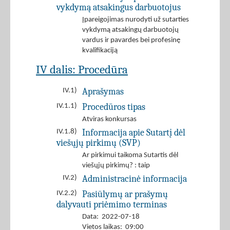
vykdymą atsakingus darbuotojus
Įpareigojimas nurodyti už sutarties
vykdymą atsakingų darbuotojų
vardus ir pavardes bei profesinę
kvalifikaciją
IV dalis: Procedūra
Aprašymas
IV.1)
Procedūros tipas
IV.1.1)
Atviras konkursas
Informacija apie Sutartį dėl
IV.1.8)
viešųjų pirkimų (SVP)
Ar pirkimui taikoma Sutartis dėl
viešųjų pirkimų? : taip
Administracinė informacija
IV.2)
Pasiūlymų ar prašymų
IV.2.2)
dalyvauti priėmimo terminas
Data: 2022-07-18
Vietos laikas: 09:00