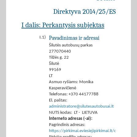
Direktyva 2014/25/ES
I dalis: Perkantysis subjektas
Pavadinimas ir adresai
I.1)
Šilutės autobusų parkas
277070440
Tilžės g. 22
Šilutė
99169
LT
Asmuo ryšiams: Monika
Kasperavičienė
Telefonas: +370 44177788
El. paštas:
administratore@silutesautobusai.lt
NUTS kodas: LT - LIETUVA
Interneto adresas (-ai):
Pagrindinis adresas:
https://pirkimai.eviesiejipirkimai.lt/ctm/Co