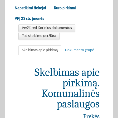
Nepatikimi tiekėjai
Kuro pirkimai
VPĮ 23 str. įmonės
Peržiūrėti išorinius dokumentus
Ted skelbimo peržiūra
Skelbimas apie pirkimą
Dokumento grupė
Skelbimas apie
pirkimą.
Komunalinės
paslaugos
Prekės