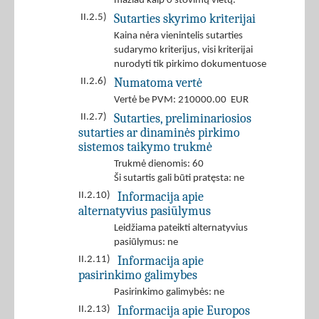
mažiau kaip 0 stovimų vietų.
Sutarties skyrimo kriterijai
II.2.5)
Kaina nėra vienintelis sutarties
sudarymo kriterijus, visi kriterijai
nurodyti tik pirkimo dokumentuose
Numatoma vertė
II.2.6)
Vertė be PVM: 210000.00 EUR
Sutarties, preliminariosios
II.2.7)
sutarties ar dinaminės pirkimo
sistemos taikymo trukmė
Trukmė dienomis: 60
Ši sutartis gali būti pratęsta: ne
Informacija apie
II.2.10)
alternatyvius pasiūlymus
Leidžiama pateikti alternatyvius
pasiūlymus: ne
Informacija apie
II.2.11)
pasirinkimo galimybes
Pasirinkimo galimybės: ne
Informacija apie Europos
II.2.13)