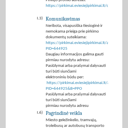
Pirkėjo profilio adresas:
https://pirkimai.eviesiejipirkimai.lt/ctm/Co
Komunikavimas
I.3)
Neribota, visapusiška tiesioginė ir
nemokama prieiga prie pirkimo
dokumentų suteikiama:
https://pirkimai.eviesiejipirkimai.lt/app/rfq/p
PID=644925
Daugiau informacijos galima gauti
pirmiau nurodytu adresu:
Pasiūlymai arba prašymai dalyvauti
turi būti siunčiami
elektroniniu būdu per:
https://pirkimai.eviesiejipirkimai.lt/app/rfq/r
PID=644925&B=PPO
Pasiūlymai arba prašymai dalyvauti
turi būti siunčiami
pirmiau nurodytu adresu
Pagrindinė veikla
I.6)
Miesto geležinkelio, tramvajų,
troleibusų ar autobusų transporto