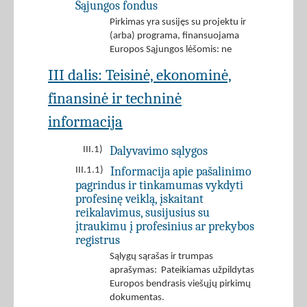
Sąjungos fondus
Pirkimas yra susijęs su projektu ir
(arba) programa, finansuojama
Europos Sąjungos lėšomis: ne
III dalis: Teisinė, ekonominė,
finansinė ir techninė
informacija
Dalyvavimo sąlygos
III.1)
Informacija apie pašalinimo
III.1.1)
pagrindus ir tinkamumas vykdyti
profesinę veiklą, įskaitant
reikalavimus, susijusius su
įtraukimu į profesinius ar prekybos
registrus
Sąlygų sąrašas ir trumpas
aprašymas: Pateikiamas užpildytas
Europos bendrasis viešųjų pirkimų
dokumentas.