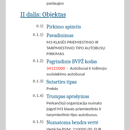
paslaugos
II dalis: Objektas
Pirkimo apimtis
II.1)
Pavadinimas
II.1.1)
M3 KLASĖS PRIEMIESTINIO IR
TARPMIESTINIO TIPO AUTOBUSŲ
PIRKIMAS
Pagrindinis BVPŽ kodas
II.1.2)
34121000
- Autobusai ir tolimojo
susisiekimo autobusai
Sutarties tipas
II.1.3)
Prekės
Trumpas aprašymas
II.1.4)
Perkančioji organizacija numato
įsigyti M3 klasės priemiestinio ir
tarpmiestinio tipo autobusus.
Numatoma bendra vertė
II.1.5)
Vertė be PVM: 210000.00 EUR