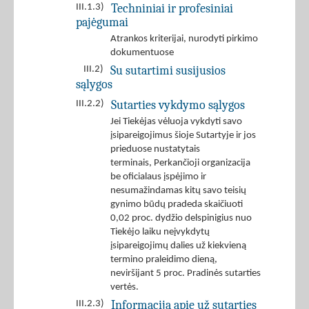
Techniniai ir profesiniai
III.1.3)
pajėgumai
Atrankos kriterijai, nurodyti pirkimo
dokumentuose
Su sutartimi susijusios
III.2)
sąlygos
Sutarties vykdymo sąlygos
III.2.2)
Jei Tiekėjas vėluoja vykdyti savo
įsipareigojimus šioje Sutartyje ir jos
prieduose nustatytais
terminais, Perkančioji organizacija
be oficialaus įspėjimo ir
nesumažindamas kitų savo teisių
gynimo būdų pradeda skaičiuoti
0,02 proc. dydžio delspinigius nuo
Tiekėjo laiku neįvykdytų
įsipareigojimų dalies už kiekvieną
termino praleidimo dieną,
neviršijant 5 proc. Pradinės sutarties
vertės.
Informacija apie už sutarties
III.2.3)