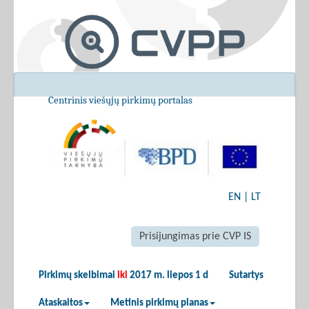
Centrinis viešųjų pirkimų portalas
EN
|
LT
Prisijungimas prie CVP IS
Pirkimų skelbimai
iki
2017 m. liepos 1 d
Sutartys
Ataskaitos
Metinis pirkimų planas