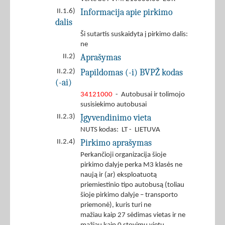
Informacija apie pirkimo
II.1.6)
dalis
Ši sutartis suskaidyta į pirkimo dalis:
ne
Aprašymas
II.2)
Papildomas (-i) BVPŽ kodas
II.2.2)
(-ai)
34121000
- Autobusai ir tolimojo
susisiekimo autobusai
Įgyvendinimo vieta
II.2.3)
NUTS kodas: LT - LIETUVA
Pirkimo aprašymas
II.2.4)
Perkančioji organizacija šioje
pirkimo dalyje perka M3 klasės ne
naują ir (ar) eksploatuotą
priemiestinio tipo autobusą (toliau
šioje pirkimo dalyje – transporto
priemonė), kuris turi ne
mažiau kaip 27 sėdimas vietas ir ne