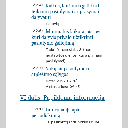
Kalbos, kuriomis gali būti
IV.2.4)
teikiami pasiūlymai ar prašymai
dalyvauti
Lietuvių
Minimalus laikotarpis, per
IV.2.6)
kurį dalyvis privalo užtikrinti
pasiūlymo galiojimą
Trukmė mėnesiais : 3 (nuo
nustatytos dienos, kurią priimami
pasiūlymai)
Vokų su pasiūlymais
IV.2.7)
atplėšimo sąlygos
Data: 2022-07-18
Vietos laikas: 09:45
VI dalis: Papildoma informacija
Informacija apie
VI.1)
periodiškumą
Tai pasikartojantis pirkimas: ne