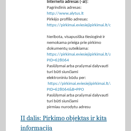
Interneto adresas (-ai):
Pagrindinis adresas:
http://www.alytus.lt
Pirkėjo profilio adresas:
https://pirkimai.eviesiejipirkimai.lt/ctm/Co
Neribota, visapusiška tiesioginė ir
nemokama prieiga prie pirkimo
dokumentų suteikiama:
https://pirkimai.eviesiejipirkimai.lt/app/rfq/p
PID=628064
Pasiūlymai arba prašymai dalyvauti
turi būti siunčiami
elektroniniu būdu per:
https://pirkimai.eviesiejipirkimai.lt/app/rfq/r
PID=628064&B=PPO
Pasiūlymai arba prašymai dalyvauti
turi būti siunčiami
pirmiau nurodytu adresu
II dalis: Pirkimo objektas ir kita
informacija