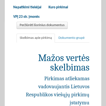
Nepatikimi tiekėjai
Kuro pirkimai
VPĮ 23 str. įmonės
Peržiūrėti išorinius dokumentus
Skelbimas apie pirkimą
Dokumento grupė
Mažos vertės
skelbimas
Pirkimas atliekamas
vadovaujantis Lietuvos
Respublikos viešųjų pirkimų
įstatymu