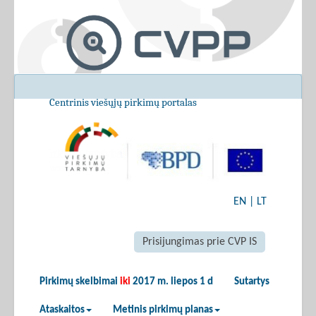
Centrinis viešųjų pirkimų portalas
EN
|
LT
Prisijungimas prie CVP IS
Pirkimų skelbimai
iki
2017 m. liepos 1 d
Sutartys
Ataskaitos
Metinis pirkimų planas