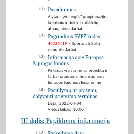
Pavadinimas
II.1)
Alytaus „Volungės“ progimnazijos
krepšinio ir tinklinio aikštelių
atnaujinimo darbai
Pagrindinis BVPŽ kodas
II.2)
45236119
- Sporto aikštelių
remonto darbai
Informacija apie Europos
II.3)
Sąjungos fondus
Pirkimas yra susijęs su projektu ir
(arba) programa, finansuojama
Europos Sąjungos lėšomis: ne
Pasiūlymų ar prašymų
II.5)
dalyvauti priėmimo terminas
Data: 2022-04-04
Vietos laikas: 10:00
III dalis: Papildoma informacija
Paskelbimo data
III.2)