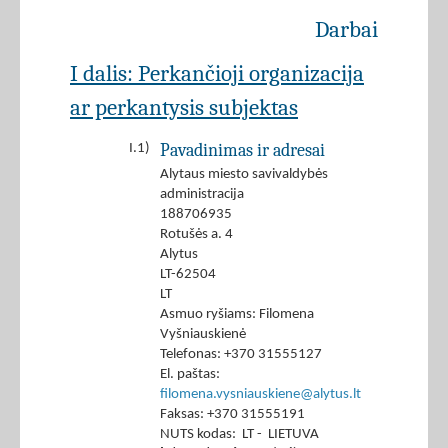
Darbai
I dalis: Perkančioji organizacija
ar perkantysis subjektas
Pavadinimas ir adresai
I.1)
Alytaus miesto savivaldybės
administracija
188706935
Rotušės a. 4
Alytus
LT-62504
LT
Asmuo ryšiams: Filomena
Vyšniauskienė
Telefonas: +370 31555127
El. paštas:
filomena.vysniauskiene@alytus.lt
Faksas: +370 31555191
NUTS kodas: LT - LIETUVA