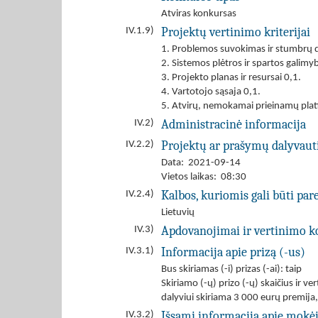
Atviras konkursas
Projektų vertinimo kriterijai
IV.1.9)
1. Problemos suvokimas ir stumbrų d
2. Sistemos plėtros ir spartos galimy
3. Projekto planas ir resursai 0,1.
4. Vartotojo sąsaja 0,1.
5. Atvirų, nemokamai prieinamų plat
Administracinė informacija
IV.2)
Projektų ar prašymų dalyvau
IV.2.2)
Data: 2021-09-14
Vietos laikas: 08:30
Kalbos, kuriomis gali būti par
IV.2.4)
Lietuvių
Apdovanojimai ir vertinimo k
IV.3)
Informacija apie prizą (-us)
IV.3.1)
Bus skiriamas (-i) prizas (-ai): taip
Skiriamo (-ų) prizo (-ų) skaičius ir 
dalyviui skiriama 3 000 eurų premija,
Išsami informacija apie mokė
IV.3.2)