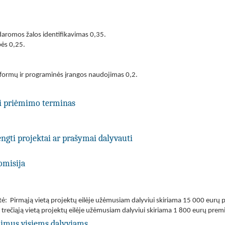
aromos žalos identifikavimas 0,35.
bės 0,25.
formų ir programinės įrangos naudojimas 0,2.
ti priėmimo terminas
engti projektai ar prašymai dalyvauti
omisija
vertė: Pirmąją vietą projektų eilėje užėmusiam dalyviui skiriama 15 000 eurų
 trečiąją vietą projektų eilėje užėmusiam dalyviui skiriama 1 800 eurų premi
jimus visiems dalyviams