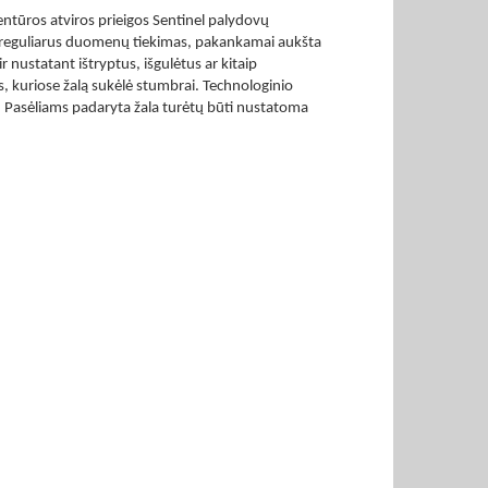
tūros atviros prieigos Sentinel palydovų
r reguliarus duomenų tiekimas, pakankamai aukšta
ustatant ištryptus, išgulėtus ar kitaip
s, kuriose žalą sukėlė stumbrai. Technologinio
 Pasėliams padaryta žala turėtų būti nustatoma