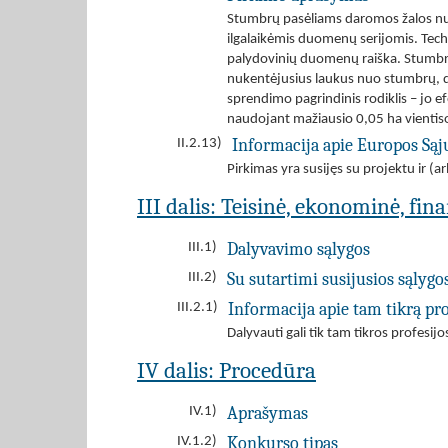
Stumbrų pasėliams daromos žalos nus
ilgalaikėmis duomenų serijomis. Tec
palydovinių duomenų raiška. Stumbrų 
nukentėjusius laukus nuo stumbrų, dir
sprendimo pagrindinis rodiklis – jo
naudojant mažiausio 0,05 ha vientiso
Informacija apie Europos Są
II.2.13)
Pirkimas yra susijęs su projektu ir 
III dalis: Teisinė, ekonominė, fin
Dalyvavimo sąlygos
III.1)
Su sutartimi susijusios sąlygo
III.2)
Informacija apie tam tikrą pro
III.2.1)
Dalyvauti gali tik tam tikros profesij
IV dalis: Procedūra
Aprašymas
IV.1)
Konkurso tipas
IV.1.2)