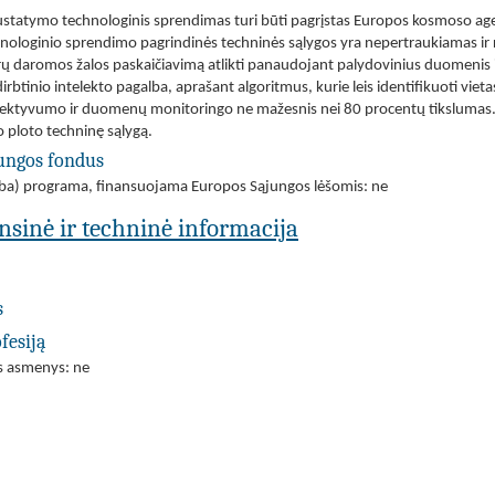
tatymo technologinis sprendimas turi būti pagrįstas Europos kosmoso agen
hnologinio sprendimo pagrindinės techninės sąlygos yra nepertraukiamas i
daromos žalos paskaičiavimą atlikti panaudojant palydovinius duomenis ir n
btinio intelekto pagalba, aprašant algoritmus, kurie leis identifikuoti vieta
 efektyvumo ir duomenų monitoringo ne mažesnis nei 80 procentų tikslumas.
 ploto techninę sąlygą.
jungos fondus
(arba) programa, finansuojama Europos Sąjungos lėšomis: ne
ansinė ir techninė informacija
s
fesiją
os asmenys: ne