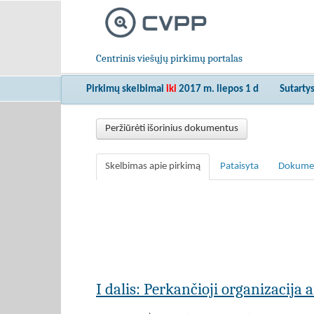
Centrinis viešųjų pirkimų portalas
Pirkimų skelbimai
iki
2017 m. liepos 1 d
Sutarty
Peržiūrėti išorinius dokumentus
Skelbimas apie pirkimą
Pataisyta
Dokume
I dalis: Perkančioji organizacija 