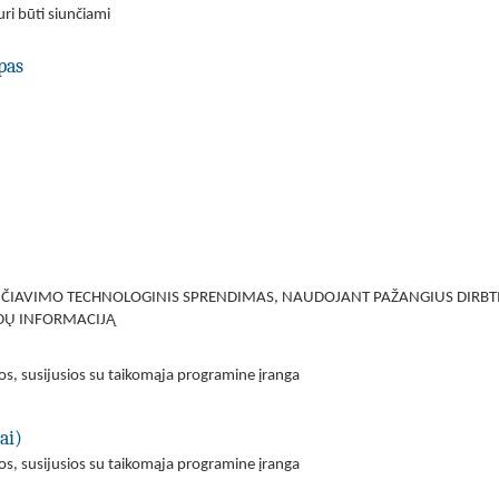
ri būti siunčiami
pas
IAVIMO TECHNOLOGINIS SPRENDIMAS, NAUDOJANT PAŽANGIUS DIRBTI
ZDŲ INFORMACIJĄ
, susijusios su taikomąja programine įranga
ai)
, susijusios su taikomąja programine įranga