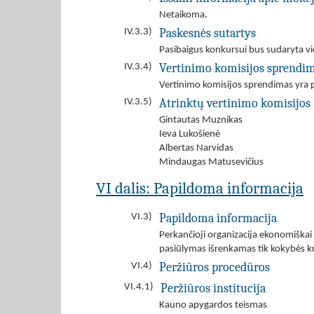
Netaikoma.
Paskesnės sutartys
IV.3.3)
Pasibaigus konkursui bus sudaryta vi
Vertinimo komisijos sprendi
IV.3.4)
Vertinimo komisijos sprendimas yra p
Atrinktų vertinimo komisijos 
IV.3.5)
Gintautas Muznikas
Ieva Lukošienė
Albertas Narvidas
Mindaugas Matusevičius
VI dalis: Papildoma informacija
Papildoma informacija
VI.3)
Perkančioji organizacija ekonomiškai 
pasiūlymas išrenkamas tik kokybės kri
Peržiūros procedūros
VI.4)
Peržiūros institucija
VI.4.1)
Kauno apygardos teismas