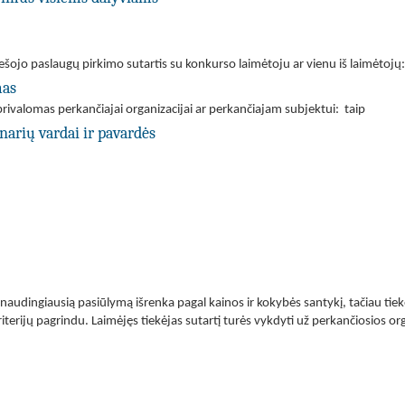
ešojo paslaugų pirkimo sutartis su konkurso laimėtoju ar vienu iš laimėtojų
mas
rivalomas perkančiajai organizacijai ar perkančiajam subjektui: taip
narių vardai ir pavardės
naudingiausią pasiūlymą išrenka pagal kainos ir kokybės santykį, tačiau tie
terijų pagrindu. Laimėjęs tiekėjas sutartį turės vykdyti už perkančiosios or