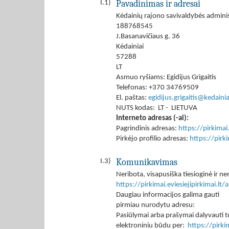
Pavadinimas ir adresai
I.1)
Kėdainių rajono savivaldybės adminis
188768545
J.Basanavičiaus g. 36
Kėdainiai
57288
LT
Asmuo ryšiams: Egidijus Grigaitis
Telefonas: +370 34769509
El. paštas:
egidijus.grigaitis@kedainiai
NUTS kodas: LT - LIETUVA
Interneto adresas (-ai):
Pagrindinis adresas:
https://pirkimai.
Pirkėjo profilio adresas:
https://pir
Komunikavimas
I.3)
Neribota, visapusiška tiesioginė ir
https://pirkimai.eviesiejipirkimai.
Daugiau informacijos galima gauti
pirmiau nurodytu adresu:
Pasiūlymai arba prašymai dalyvauti tu
elektroniniu būdu per:
https://pirk