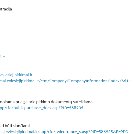
tracija
.lt
eviesiejipirkimai.lt
kimai.eviesiejipirkimai.lt/ctm/Company/CompanyInformation/Index/6611
 nemokama prieiga prie pirkimo dokumentų suteikiama:
lt/app/rfq/publicpurchase_docs.asp?PID=588935
ri būti siunčiami
imai.eviesiejipirkimai.lt/app/rfq/rwlentrance_s.asp?PID=588935&B=PPO