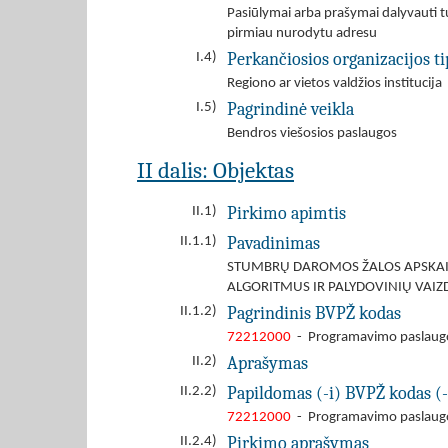
Pasiūlymai arba prašymai dalyvauti tu
pirmiau nurodytu adresu
Perkančiosios organizacijos ti
I.4)
Regiono ar vietos valdžios institucija
Pagrindinė veikla
I.5)
Bendros viešosios paslaugos
II dalis: Objektas
Pirkimo apimtis
II.1)
Pavadinimas
II.1.1)
STUMBRŲ DAROMOS ŽALOS APSKAIČ
ALGORITMUS IR PALYDOVINIŲ VAI
Pagrindinis BVPŽ kodas
II.1.2)
72212000
- Programavimo paslaugos
Aprašymas
II.2)
Papildomas (-i) BVPŽ kodas (-
II.2.2)
72212000
- Programavimo paslaugos
Pirkimo aprašymas
II.2.4)