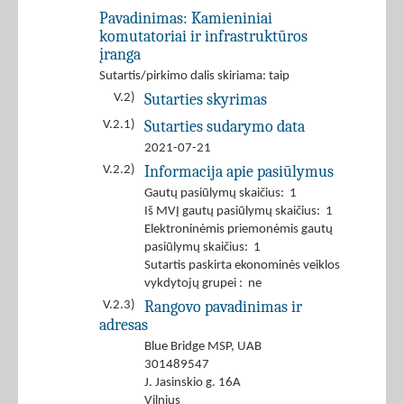
Pavadinimas:
Kamieniniai
komutatoriai ir infrastruktūros
įranga
Sutartis/pirkimo dalis skiriama: taip
Sutarties skyrimas
V.2)
Sutarties sudarymo data
V.2.1)
2021-07-21
Informacija apie pasiūlymus
V.2.2)
Gautų pasiūlymų skaičius: 1
Iš MVĮ gautų pasiūlymų skaičius: 1
Elektroninėmis priemonėmis gautų
pasiūlymų skaičius: 1
Sutartis paskirta ekonominės veiklos
vykdytojų grupei : ne
Rangovo pavadinimas ir
V.2.3)
adresas
Blue Bridge MSP, UAB
301489547
J. Jasinskio g. 16A
Vilnius