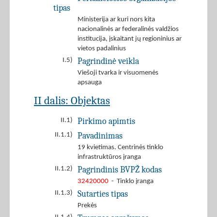
tipas
Ministerija ar kuri nors kita
nacionalinės ar federalinės valdžios
institucija, įskaitant jų regioninius ar
vietos padalinius
Pagrindinė veikla
I.5)
Viešoji tvarka ir visuomenės
apsauga
II dalis: Objektas
Pirkimo apimtis
II.1)
Pavadinimas
II.1.1)
19 kvietimas. Centrinės tinklo
infrastruktūros įranga
Pagrindinis BVPŽ kodas
II.1.2)
32420000
- Tinklo įranga
Sutarties tipas
II.1.3)
Prekės