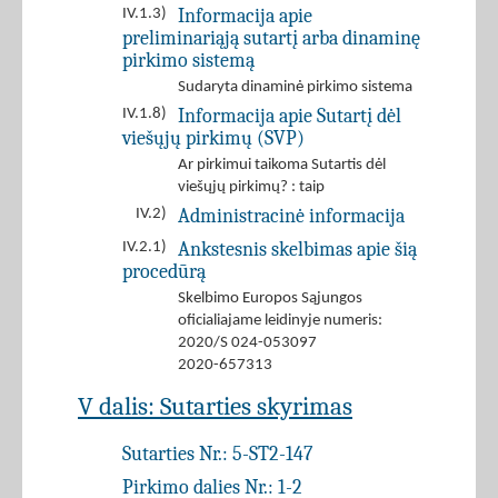
Informacija apie
IV.1.3)
preliminariąją sutartį arba dinaminę
pirkimo sistemą
Sudaryta dinaminė pirkimo sistema
Informacija apie Sutartį dėl
IV.1.8)
viešųjų pirkimų (SVP)
Ar pirkimui taikoma Sutartis dėl
viešųjų pirkimų? : taip
Administracinė informacija
IV.2)
Ankstesnis skelbimas apie šią
IV.2.1)
procedūrą
Skelbimo Europos Sąjungos
oficialiajame leidinyje numeris:
2020/S 024-053097
2020-657313
V dalis: Sutarties skyrimas
Sutarties Nr.:
5-ST2-147
Pirkimo dalies Nr.:
1-2