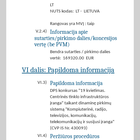
LT
NUTS kodas: LT - LIETUVA
Rangovas yra MVĮ : taip
Informacija apie
V.2.4)
sutarties/pirkimo dalies/koncesijos
vertę (be PVM)
Bendra sutarties / pirkimo dalies
vertė: 169320.00 EUR
VI dalis: Papildoma informacija
Papildoma informacija
VI.3)
DPS konkursas "19 kvietimas.
Centrinės tinklo infrastruktūros
įranga" taikant dinaminę pirkimų
sistemą "Kompiuterinė, radijo,
televizijos, komunikacijų,
telekomunikacijų ir susijusi įranga"
(CVP IS Nr. 430093)
Peržiūros procedūros
VI.4)