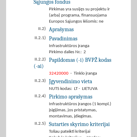
Sąjungos fondus
Pirkimas yra susijęs su projektu ir
(arba) programa, finansuojama
Europos Sąjungos lėšomis: ne
Aprašymas
II.2)
Pavadinimas
II.2.1)
Infrastruktūros įranga
Pirkimo dalies Nr.: 2
Papildomas (-i) BVPŽ kodas
II.2.2)
(-ai)
32420000
- Tinklo įranga
Įgyvendinimo vieta
II.2.3)
NUTS kodas: LT - LIETUVA
Pirkimo aprašymas
II.2.4)
Infrastruktūros įrangos (1 kompl.)
įsigijimas, jos pristatymas,
montavimas, įdiegimas.
Sutarties skyrimo kriterijai
II.2.5)
Toliau pateikti kriterijai