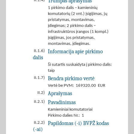
Trumpas aprašymas
II.1.4)
1 pirkimo dalis – kamieninių
komutatorių (2 vnt.) įsigijimas, jų
pristatymas, montavimas,
įdiegimas; 2 pirkimo dalis –
infrastruktūros įrangos (1 kompl.)
įsigijimas, jos pristatymas,
montavimas, įdiegimas.
Informacija apie pirkimo
II.1.6)
dalis
Ši sutartis suskaidyta į pirkimo dalis:
taip
Bendra pirkimo vertė
II.1.7)
Vertė be PVM: 169320.00 EUR
Aprašymas
II.2)
Pavadinimas
II.2.1)
Kamieniniai komutatoriai
Pirkimo dalies Nr.: 1
Papildomas (-i) BVPŽ kodas
II.2.2)
(-ai)