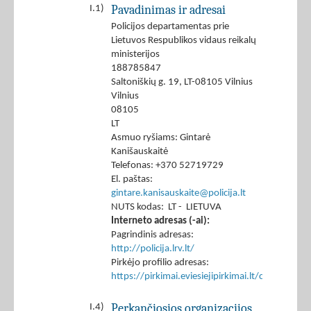
Pavadinimas ir adresai
I.1)
Policijos departamentas prie
Lietuvos Respublikos vidaus reikalų
ministerijos
188785847
Saltoniškių g. 19, LT-08105 Vilnius
Vilnius
08105
LT
Asmuo ryšiams: Gintarė
Kanišauskaitė
Telefonas: +370 52719729
El. paštas:
gintare.kanisauskaite@policija.lt
NUTS kodas: LT - LIETUVA
Interneto adresas (-ai):
Pagrindinis adresas:
http://policija.lrv.lt/
Pirkėjo profilio adresas:
https://pirkimai.eviesiejipirkimai.lt/ctm/Co
Perkančiosios organizacijos
I.4)