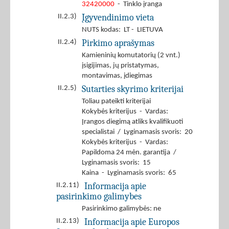
32420000
- Tinklo įranga
Įgyvendinimo vieta
II.2.3)
NUTS kodas: LT - LIETUVA
Pirkimo aprašymas
II.2.4)
Kamieninių komutatorių (2 vnt.)
įsigijimas, jų pristatymas,
montavimas, įdiegimas
Sutarties skyrimo kriterijai
II.2.5)
Toliau pateikti kriterijai
Kokybės kriterijus - Vardas:
Įrangos diegimą atliks kvalifikuoti
specialistai / Lyginamasis svoris: 20
Kokybės kriterijus - Vardas:
Papildoma 24 mėn. garantija /
Lyginamasis svoris: 15
Kaina - Lyginamasis svoris: 65
Informacija apie
II.2.11)
pasirinkimo galimybes
Pasirinkimo galimybės: ne
Informacija apie Europos
II.2.13)