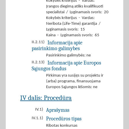
Kokybės kriterijus - Vardas:
Įrangos diegimą atliks kvalifikuoti
specialistai / Lyginamasis svoris: 20
Kokybės kriterijus - Vardas:
Neribota (Life-Time) garantija /
Lyginamasis svoris: 15
Kaina - Lyginamasis svoris: 65
Informacija apie
II.2.11)
pasirinkimo galimybes
Pasirinkimo galimybės: ne
Informacija apie Europos
II.2.13)
Sąjungos fondus
Pirkimas yra susijęs su projektu ir
(arba) programa, finansuojama
Europos Sąjungos lėšomis: ne
IV dalis: Procedūra
Aprašymas
IV.1)
Procedūros tipas
IV.1.1)
Ribotas konkursas