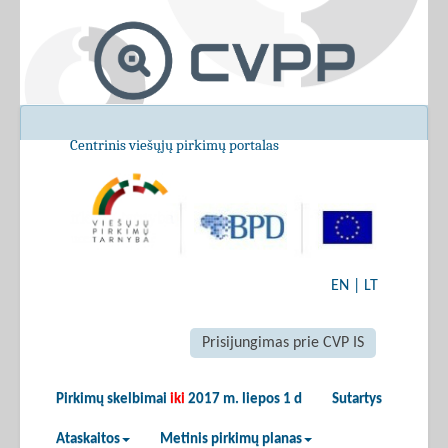
Centrinis viešųjų pirkimų portalas
EN
|
LT
Prisijungimas prie CVP IS
Pirkimų skelbimai
iki
2017 m. liepos 1 d
Sutartys
Ataskaitos
Metinis pirkimų planas