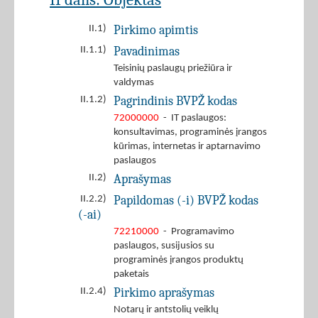
Pirkimo apimtis
II.1)
Pavadinimas
II.1.1)
Teisinių paslaugų priežiūra ir
valdymas
Pagrindinis BVPŽ kodas
II.1.2)
72000000
- IT paslaugos:
konsultavimas, programinės įrangos
kūrimas, internetas ir aptarnavimo
paslaugos
Aprašymas
II.2)
Papildomas (-i) BVPŽ kodas
II.2.2)
(-ai)
72210000
- Programavimo
paslaugos, susijusios su
programinės įrangos produktų
paketais
Pirkimo aprašymas
II.2.4)
Notarų ir antstolių veiklų