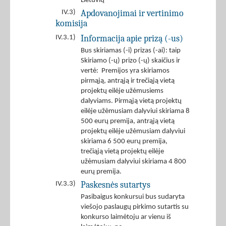
Lietuvių
Apdovanojimai ir vertinimo
IV.3)
komisija
Informacija apie prizą (-us)
IV.3.1)
Bus skiriamas (-i) prizas (-ai): taip
Skiriamo (-ų) prizo (-ų) skaičius ir
vertė: Premijos yra skiriamos
pirmąją, antrąją ir trečiąją vietą
projektų eilėje užėmusiems
dalyviams. Pirmąją vietą projektų
eilėje užėmusiam dalyviui skiriama 8
500 eurų premija, antrąją vietą
projektų eilėje užėmusiam dalyviui
skiriama 6 500 eurų premija,
trečiąją vietą projektų eilėje
užėmusiam dalyviui skiriama 4 800
eurų premija.
Paskesnės sutartys
IV.3.3)
Pasibaigus konkursui bus sudaryta
viešojo paslaugų pirkimo sutartis su
konkurso laimėtoju ar vienu iš