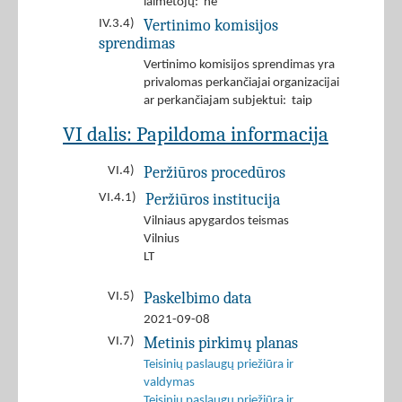
laimėtojų: ne
Vertinimo komisijos
IV.3.4)
sprendimas
Vertinimo komisijos sprendimas yra
privalomas perkančiajai organizacijai
ar perkančiajam subjektui: taip
VI dalis: Papildoma informacija
Peržiūros procedūros
VI.4)
Peržiūros institucija
VI.4.1)
Vilniaus apygardos teismas
Vilnius
LT
Paskelbimo data
VI.5)
2021-09-08
Metinis pirkimų planas
VI.7)
Teisinių paslaugų priežiūra ir
valdymas
Teisinių paslaugų priežiūra ir