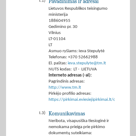
Pavadinimas ir adresai
I.1)
Lietuvos Respublikos teisingumo
ministerija
188604955
Gedimino pr. 30
Vilnius
LT-01104
LT
Asmuo ryšiams: Ieva Stepulytė
Telefonas: +370 52662988
El. paštas:
ieva.stepulyte@tm.lt
NUTS kodas: LT - LIETUVA
Interneto adresas (-ai):
Pagrindinis adresas:
http://www.tm.lt
Pirkėjo profilio adresas:
https://pirkimai.eviesiejipirkimai.lt/ctm/Co
Komunikavimas
I.3)
Neribota, visapusiška tiesioginė ir
nemokama prieiga prie pirkimo
dokumentų suteikiama: