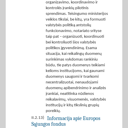
organizavimo, koordinavimo ir
kontrolės įrankių pilotinis
sprendimas. Teisingumo ministerijos
veiklos tikslai, be kitų, yra formuoti
valstybės politiką antstolių
funkcionavimo, notariato srityse
taip pat – organizuoti, koordinuoti
bei kontroliuoti šios valstybės
politikos įgyvendinimą. Esama
situacija, kai reikalingų duomenų
surinkimas vykdomas rankiniu
būdu, tie patys duomenys teikiami
kelioms institucijoms, kai gaunami
duomenys saugomi ir tvarkomi
necentralizuotai, nenaudojami
duomenų apibendrinimo ir analizės
įrankiai, neatitinka nūdienos
reikalavimų, visuomenės, valstybės
institucijų ir kitų tikslinių grupių
poreikių.
Informacija apie Europos
II.2.13)
Sąjungos fondus