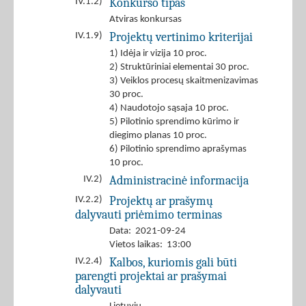
Konkurso tipas
IV.1.2)
Atviras konkursas
Projektų vertinimo kriterijai
IV.1.9)
1) Idėja ir vizija 10 proc.
2) Struktūriniai elementai 30 proc.
3) Veiklos procesų skaitmenizavimas
30 proc.
4) Naudotojo sąsaja 10 proc.
5) Pilotinio sprendimo kūrimo ir
diegimo planas 10 proc.
6) Pilotinio sprendimo aprašymas
10 proc.
Administracinė informacija
IV.2)
Projektų ar prašymų
IV.2.2)
dalyvauti priėmimo terminas
Data: 2021-09-24
Vietos laikas: 13:00
Kalbos, kuriomis gali būti
IV.2.4)
parengti projektai ar prašymai
dalyvauti