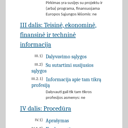
Pirkimas yra susijęs su projektu ir
(arba) programa, finansuojama
Europos Sąjungos lėšomis: ne
III dalis: Teisinė, ekonominė,
finansinė ir techninė
informacija
Dalyvavimo sąlygos
III.1)
Su sutartimi susijusios
III.2)
sąlygos
Informacija apie tam tikrą
III.2.1)
profesiją
Dalyvauti gali tik tam tikros
profesijos asmenys: ne
IV dalis: Procedūra
Aprašymas
IV.1)