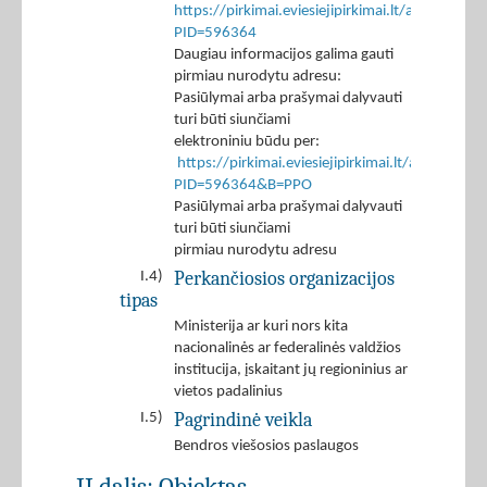
https://pirkimai.eviesiejipirkimai.lt/app/rfq/p
PID=596364
Daugiau informacijos galima gauti
pirmiau nurodytu adresu:
Pasiūlymai arba prašymai dalyvauti
turi būti siunčiami
elektroniniu būdu per:
https://pirkimai.eviesiejipirkimai.lt/app/rfq/r
PID=596364&B=PPO
Pasiūlymai arba prašymai dalyvauti
turi būti siunčiami
pirmiau nurodytu adresu
Perkančiosios organizacijos
I.4)
tipas
Ministerija ar kuri nors kita
nacionalinės ar federalinės valdžios
institucija, įskaitant jų regioninius ar
vietos padalinius
Pagrindinė veikla
I.5)
Bendros viešosios paslaugos
II dalis: Objektas