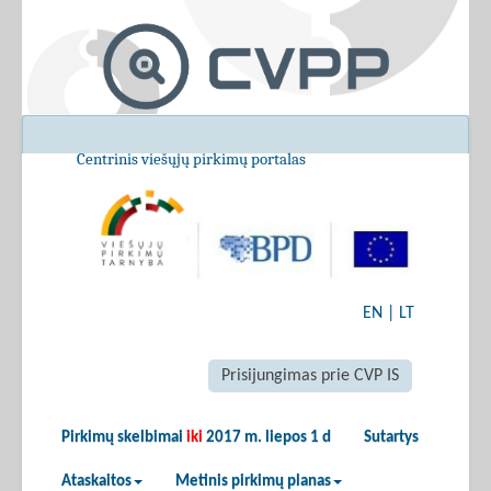
Centrinis viešųjų pirkimų portalas
EN
|
LT
Prisijungimas prie CVP IS
Pirkimų skelbimai
iki
2017 m. liepos 1 d
Sutartys
Ataskaitos
Metinis pirkimų planas