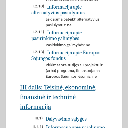
Informacija apie
II.2.10)
alternatyvius pasiūlymus
Leidžiama pateikti alternatyvius
pasiūlymus: ne
Informacija apie
II.2.11)
pasirinkimo galimybes
Pasirinkimo galimybės: ne
Informacija apie Europos
II.2.13)
Sąjungos fondus
Pirkimas yra susijęs su projektu ir
(arba) programa, finansuojama
Europos Sąjungos lėšomis: ne
III dalis: Teisinė, ekonominė,
finansinė ir techninė
informacija
Dalyvavimo sąlygos
III.1)
Informacija apie pašalinimo
III.1.1)