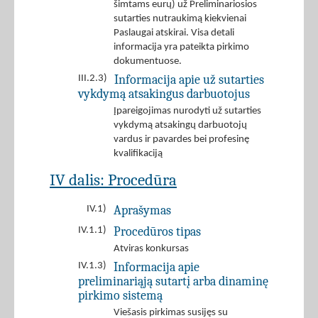
šimtams eurų) už Preliminariosios
sutarties nutraukimą kiekvienai
Paslaugai atskirai. Visa detali
informacija yra pateikta pirkimo
dokumentuose.
Informacija apie už sutarties
III.2.3)
vykdymą atsakingus darbuotojus
Įpareigojimas nurodyti už sutarties
vykdymą atsakingų darbuotojų
vardus ir pavardes bei profesinę
kvalifikaciją
IV dalis: Procedūra
Aprašymas
IV.1)
Procedūros tipas
IV.1.1)
Atviras konkursas
Informacija apie
IV.1.3)
preliminariąją sutartį arba dinaminę
pirkimo sistemą
Viešasis pirkimas susijęs su