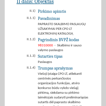
II dalis: Objektas
Pirkimo apimtis
II.1)
Pavadinimas
II.1.1)
PAPRASTO SKALBIMO PASLAUGŲ
UŽSAKYMAI PER CPO LT
ELEKTRONINĮ KATALOGĄ
Pagrindinis BVPŽ kodas
II.1.2)
98310000
- Skalbimo ir sauso
valymo paslaugos
Sutarties tipas
II.1.3)
Paslaugos
Trumpas aprašymas
II.1.4)
Viešoji įstaiga CPO LT, atliekanti
centrinės perkančiosios
organizacijos funkcijas, atviro
konkurso būdu vykdo viešąjį
pirkimą, siekdama su pirkimo
laimėtojais sudaryti preliminariąsias
sutartis dėl paprasto skalbimo