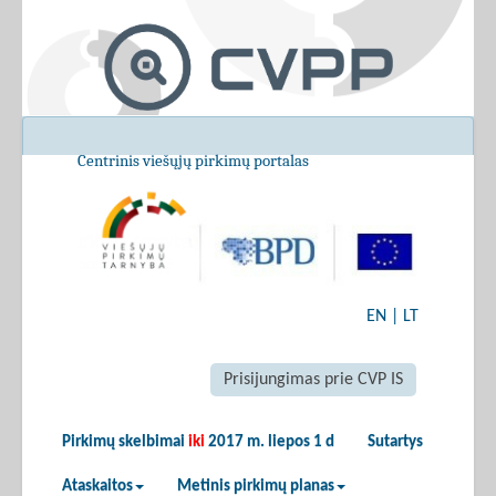
Centrinis viešųjų pirkimų portalas
EN
|
LT
Prisijungimas prie CVP IS
Pirkimų skelbimai
iki
2017 m. liepos 1 d
Sutartys
Ataskaitos
Metinis pirkimų planas