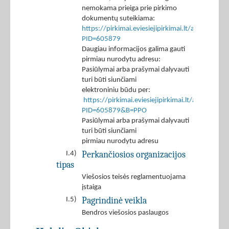
nemokama prieiga prie pirkimo
dokumentų suteikiama:
https://pirkimai.eviesiejipirkimai.lt/app/rfq/p
PID=605879
Daugiau informacijos galima gauti
pirmiau nurodytu adresu:
Pasiūlymai arba prašymai dalyvauti
turi būti siunčiami
elektroniniu būdu per:
https://pirkimai.eviesiejipirkimai.lt/app/rfq/r
PID=605879&B=PPO
Pasiūlymai arba prašymai dalyvauti
turi būti siunčiami
pirmiau nurodytu adresu
Perkančiosios organizacijos
I.4)
tipas
Viešosios teisės reglamentuojama
įstaiga
Pagrindinė veikla
I.5)
Bendros viešosios paslaugos