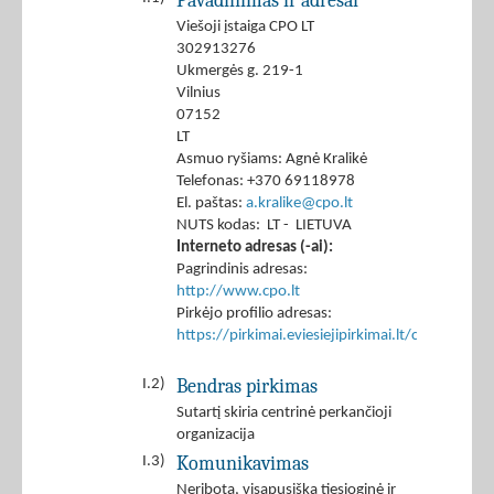
Pavadinimas ir adresai
Viešoji įstaiga CPO LT
302913276
Ukmergės g. 219-1
Vilnius
07152
LT
Asmuo ryšiams: Agnė Kralikė
Telefonas: +370 69118978
El. paštas:
a.kralike@cpo.lt
NUTS kodas: LT - LIETUVA
Interneto adresas (-ai):
Pagrindinis adresas:
http://www.cpo.lt
Pirkėjo profilio adresas:
https://pirkimai.eviesiejipirkimai.lt/ctm/Co
Bendras pirkimas
I.2)
Sutartį skiria centrinė perkančioji
organizacija
Komunikavimas
I.3)
Neribota, visapusiška tiesioginė ir