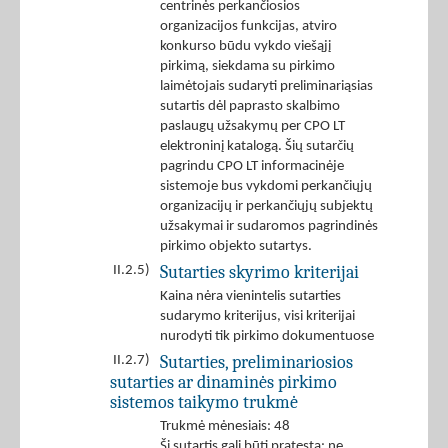
centrinės perkančiosios
organizacijos funkcijas, atviro
konkurso būdu vykdo viešąjį
pirkimą, siekdama su pirkimo
laimėtojais sudaryti preliminariąsias
sutartis dėl paprasto skalbimo
paslaugų užsakymų per CPO LT
elektroninį katalogą. Šių sutarčių
pagrindu CPO LT informacinėje
sistemoje bus vykdomi perkančiųjų
organizacijų ir perkančiųjų subjektų
užsakymai ir sudaromos pagrindinės
pirkimo objekto sutartys.
Sutarties skyrimo kriterijai
II.2.5)
Kaina nėra vienintelis sutarties
sudarymo kriterijus, visi kriterijai
nurodyti tik pirkimo dokumentuose
Sutarties, preliminariosios
II.2.7)
sutarties ar dinaminės pirkimo
sistemos taikymo trukmė
Trukmė mėnesiais: 48
Ši sutartis gali būti pratęsta: ne