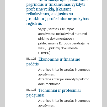
pagrindus ir tinkamumas vykdyti
profesinę veiklą, įskaitant
reikalavimus, susijusius su
įtraukimu į profesinius ar prekybos
registrus
Sąlygų sąrašas ir trumpas
aprašymas: Reikalavimai nurodyti
pirkimo dokumentuose ir
pridedamame Europos bendrajame
viešųjų pirkimų dokumente
(EBVPD).
Ekonominė ir finansinė
III.1.2)
padėtis
Atrankos kriterijų sąrašas ir trumpas
aprašymas:
Atrankos kriterijai, nurodyti pirkimo
dokumentuose
Techniniai ir profesiniai
III.1.3)
pajėgumai
Atrankos kriterijų sąrašas ir trumpas
aprašymas: