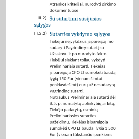
Atrankos kriterijai, nurodyti pirkimo
dokumentuose
Su sutartimi susijusios
III.2)
sąlygos
Sutarties vykdymo sąlygos
III.2.2)
Tiekėjui neįvykdžius įsipareigojimo
sudaryti Pagrindinę sutartį su
Užsakovu ir po nurodyto fakto
Tiekėjui siekiant toliau vykdyti
Preliminariąją sutartį, Tiekėjas
įsipareigoja CPO LT sumokėti baudą,
lygią 150 Eur (vienam šimtui
penkiasdešimt) eurų už nesudarytą
Pagrindinę sutartį.
Nutraukus Preliminariąją sutartį dėl
8.5. p. numatytų aplinkybių ar kitų,
Tiekėjo padarytų, esminių
Preliminariosios sutarties
pažeidimų, Tiekėjas įsipareigoja
sumokėti CPO LT baudą, lygią 1 500
Eur (vienam tūkstančiui penkiems