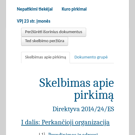
Nepatikimi tiekėjai
Kuro pirkimai
VPĮ 23 str. įmonės
Peržiūrėti išorinius dokumentus
Ted skelbimo peržiūra
Skelbimas apie pirkimą
Dokumento grupė
Skelbimas apie
pirkimą
Direktyva 2014/24/ES
I dalis: Perkančioji organizacija
I.1)