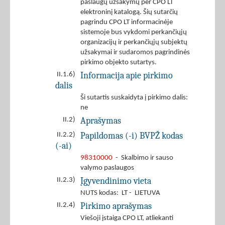
paslaugų užsakymų per CPO LT
elektroninį katalogą. Šių sutarčių
pagrindu CPO LT informacinėje
sistemoje bus vykdomi perkančiųjų
organizacijų ir perkančiųjų subjektų
užsakymai ir sudaromos pagrindinės
pirkimo objekto sutartys.
Informacija apie pirkimo
II.1.6)
dalis
Ši sutartis suskaidyta į pirkimo dalis:
ne
Aprašymas
II.2)
Papildomas (-i) BVPŽ kodas
II.2.2)
(-ai)
98310000
- Skalbimo ir sauso
valymo paslaugos
Įgyvendinimo vieta
II.2.3)
NUTS kodas: LT - LIETUVA
Pirkimo aprašymas
II.2.4)
Viešoji įstaiga CPO LT, atliekanti