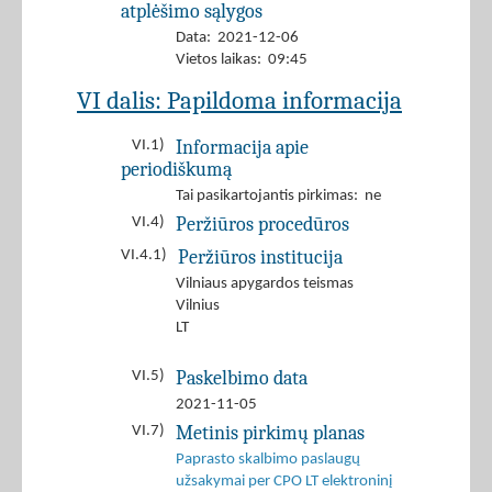
atplėšimo sąlygos
Data: 2021-12-06
Vietos laikas: 09:45
VI dalis: Papildoma informacija
Informacija apie
VI.1)
periodiškumą
Tai pasikartojantis pirkimas: ne
Peržiūros procedūros
VI.4)
Peržiūros institucija
VI.4.1)
Vilniaus apygardos teismas
Vilnius
LT
Paskelbimo data
VI.5)
2021-11-05
Metinis pirkimų planas
VI.7)
Paprasto skalbimo paslaugų
užsakymai per CPO LT elektroninį