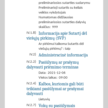
preliminariosios sutarties sudarymu
Preliminarioji sutartis su keliais
veiklos vykdytojais
Numatomas didžiausias
preliminariosios sutarties dalyvių
skaičius: 999
Informacija apie Sutartį dėl
IV.1.8)
viešųjų pirkimų (SVP)
Ar pirkimui taikoma Sutartis dėl
viešųjų pirkimų? : taip
Administracinė informacija
IV.2)
Pasiūlymų ar prašymų
IV.2.2)
dalyvauti priėmimo terminas
Data: 2021-12-06
Vietos laikas: 09:00
Kalbos, kuriomis gali būti
IV.2.4)
teikiami pasiūlymai ar prašymai
dalyvauti
Lietuvių
Vokų su pasiūlymais
IV.2.7)