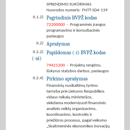
SPRENDIMO SUKŪRIMAS
Nuorodos numeris: FNTT-SD4-139
Pagrindinis BVPŽ kodas
II.1.2)
72200000
- Programinės įrangos
programavimo ir konsultacinės
paslaugos
Aprašymas
II.2)
Papildomas (-i) BVPŽ kodas
II.2.2)
(-ai)
79421200
- Projektų rengimo,
išskyrus statybos darbus, paslaugos
Pirkimo aprašymas
II.2.4)
Finansinių nusikaltimų tyrimo
tarnyba prie Lietuvos Respublikos
vidaus reikalų ministerijos,
siekdama modernizuoti finansinės
analizės veiklų organizavimo,
koordinavimo, kontrolės ir
priežiūros procesus, pagal veiksmo
„Skaitmeninės ekonomikos inovacijų