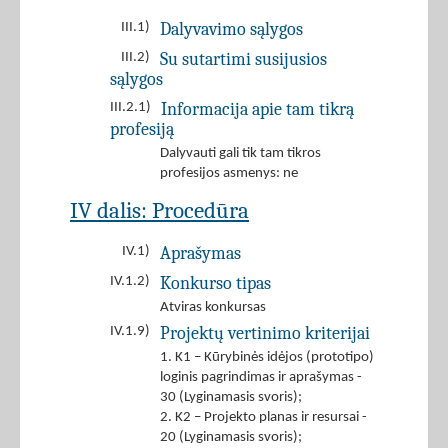
Dalyvavimo sąlygos
III.1)
Su sutartimi susijusios
III.2)
sąlygos
Informacija apie tam tikrą
III.2.1)
profesiją
Dalyvauti gali tik tam tikros
profesijos asmenys: ne
IV dalis: Procedūra
Aprašymas
IV.1)
Konkurso tipas
IV.1.2)
Atviras konkursas
Projektų vertinimo kriterijai
IV.1.9)
1. K1 – Kūrybinės idėjos (prototipo)
loginis pagrindimas ir aprašymas -
30 (Lyginamasis svoris);
2. K2 – Projekto planas ir resursai -
20 (Lyginamasis svoris);