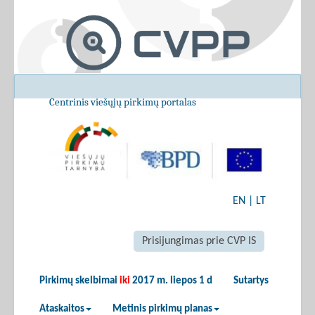
Centrinis viešųjų pirkimų portalas
EN
|
LT
Prisijungimas prie CVP IS
Pirkimų skelbimai
iki
2017 m. liepos 1 d
Sutartys
Ataskaitos
Metinis pirkimų planas