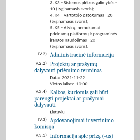
3. K3 – Sistemos plėtros galimybės -
10 (Lyginamasis svoris);
4. K4 – Vartotojo patogumas - 20
(Lyginamasis svoris);
5. K5 – Atvirų, nemokamai
prieinamų platformų ir programinės
įrangos naudojimas - 20
(Lyginamasis svoris).
Administracinė informacija
IV.2)
Projektų ar prašymų
IV.2.2)
dalyvauti priėmimo terminas
Data: 2021-11-22
Vietos laikas: 10:00
Kalbos, kuriomis gali būti
IV.2.4)
parengti projektai ar prašymai
dalyvauti
Lietuvių
Apdovanojimai ir vertinimo
IV.3)
komisija
Informacija apie prizą (-us)
IV.3.1)