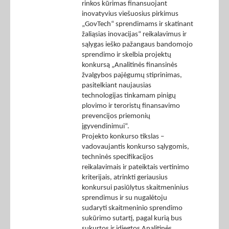
rinkos kūrimas finansuojant
inovatyvius viešuosius pirkimus
„GovTech“ sprendimams ir skatinant
žaliąsias inovacijas“ reikalavimus ir
sąlygas ieško pažangaus bandomojo
sprendimo ir skelbia projektų
konkursą „Analitinės finansinės
žvalgybos pajėgumų stiprinimas,
pasitelkiant naujausias
technologijas tinkamam pinigų
plovimo ir teroristų finansavimo
prevencijos priemonių
įgyvendinimui“.
Projekto konkurso tikslas –
vadovaujantis konkurso sąlygomis,
techninės specifikacijos
reikalavimais ir pateiktais vertinimo
kriterijais, atrinkti geriausius
konkursui pasiūlytus skaitmeninius
sprendimus ir su nugalėtoju
sudaryti skaitmeninio sprendimo
sukūrimo sutartį, pagal kurią bus
sukurtos ir įdiegtos Analitinės