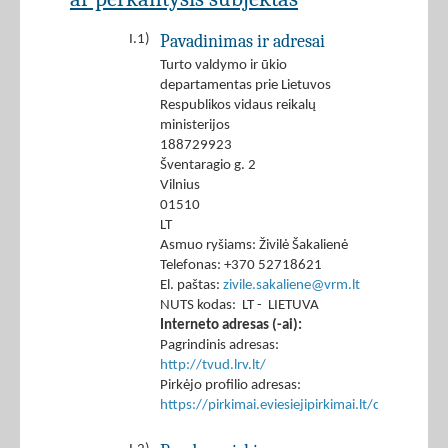
Pavadinimas ir adresai
I.1)
Turto valdymo ir ūkio
departamentas prie Lietuvos
Respublikos vidaus reikalų
ministerijos
188729923
Šventaragio g. 2
Vilnius
01510
LT
Asmuo ryšiams: Živilė Šakalienė
Telefonas: +370 52718621
El. paštas:
zivile.sakaliene@vrm.lt
NUTS kodas: LT - LIETUVA
Interneto adresas (-ai):
Pagrindinis adresas:
http://tvud.lrv.lt/
Pirkėjo profilio adresas:
https://pirkimai.eviesiejipirkimai.lt/ctm/Co