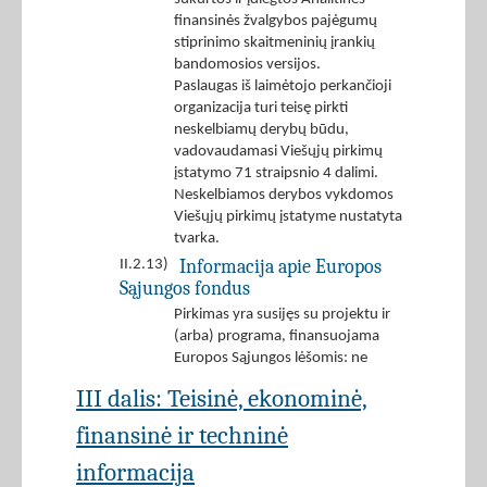
finansinės žvalgybos pajėgumų
stiprinimo skaitmeninių įrankių
bandomosios versijos.
Paslaugas iš laimėtojo perkančioji
organizacija turi teisę pirkti
neskelbiamų derybų būdu,
vadovaudamasi Viešųjų pirkimų
įstatymo 71 straipsnio 4 dalimi.
Neskelbiamos derybos vykdomos
Viešųjų pirkimų įstatyme nustatyta
tvarka.
Informacija apie Europos
II.2.13)
Sąjungos fondus
Pirkimas yra susijęs su projektu ir
(arba) programa, finansuojama
Europos Sąjungos lėšomis: ne
III dalis: Teisinė, ekonominė,
finansinė ir techninė
informacija