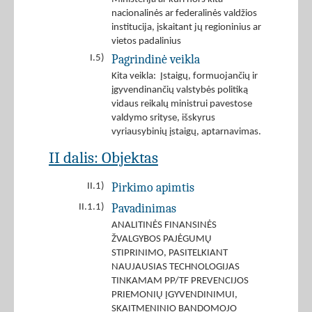
nacionalinės ar federalinės valdžios
institucija, įskaitant jų regioninius ar
vietos padalinius
Pagrindinė veikla
I.5)
Kita veikla: Įstaigų, formuojančių ir
įgyvendinančių valstybės politiką
vidaus reikalų ministrui pavestose
valdymo srityse, išskyrus
vyriausybinių įstaigų, aptarnavimas.
II dalis: Objektas
Pirkimo apimtis
II.1)
Pavadinimas
II.1.1)
ANALITINĖS FINANSINĖS
ŽVALGYBOS PAJĖGUMŲ
STIPRINIMO, PASITELKIANT
NAUJAUSIAS TECHNOLOGIJAS
TINKAMAM PP/TF PREVENCIJOS
PRIEMONIŲ ĮGYVENDINIMUI,
SKAITMENINIO BANDOMOJO