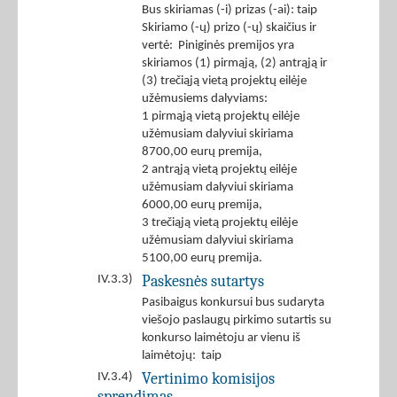
Bus skiriamas (-i) prizas (-ai): taip
Skiriamo (-ų) prizo (-ų) skaičius ir
vertė: Piniginės premijos yra
skiriamos (1) pirmąją, (2) antrąją ir
(3) trečiąją vietą projektų eilėje
užėmusiems dalyviams:
1 pirmąją vietą projektų eilėje
užėmusiam dalyviui skiriama
8700,00 eurų premija,
2 antrąją vietą projektų eilėje
užėmusiam dalyviui skiriama
6000,00 eurų premija,
3 trečiąją vietą projektų eilėje
užėmusiam dalyviui skiriama
5100,00 eurų premija.
Paskesnės sutartys
IV.3.3)
Pasibaigus konkursui bus sudaryta
viešojo paslaugų pirkimo sutartis su
konkurso laimėtoju ar vienu iš
laimėtojų: taip
Vertinimo komisijos
IV.3.4)
sprendimas