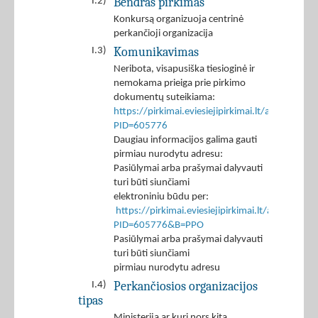
Bendras pirkimas
I.2)
Konkursą organizuoja centrinė
perkančioji organizacija
Komunikavimas
I.3)
Neribota, visapusiška tiesioginė ir
nemokama prieiga prie pirkimo
dokumentų suteikiama:
https://pirkimai.eviesiejipirkimai.lt/app/rfq/p
PID=605776
Daugiau informacijos galima gauti
pirmiau nurodytu adresu:
Pasiūlymai arba prašymai dalyvauti
turi būti siunčiami
elektroniniu būdu per:
https://pirkimai.eviesiejipirkimai.lt/app/rfq/r
PID=605776&B=PPO
Pasiūlymai arba prašymai dalyvauti
turi būti siunčiami
pirmiau nurodytu adresu
Perkančiosios organizacijos
I.4)
tipas
Ministerija ar kuri nors kita