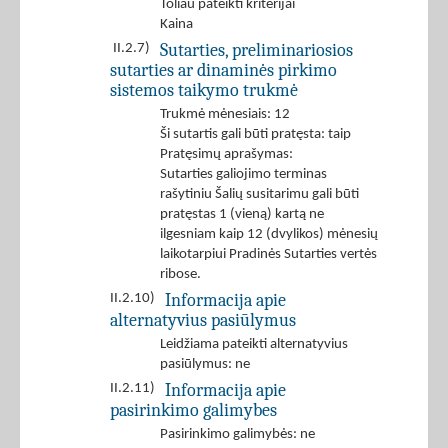
Toliau pateikti kriterijai
Kaina
Sutarties, preliminariosios
II.2.7)
sutarties ar dinaminės pirkimo
sistemos taikymo trukmė
Trukmė mėnesiais: 12
Ši sutartis gali būti pratęsta: taip
Pratęsimų aprašymas:
Sutarties galiojimo terminas
rašytiniu Šalių susitarimu gali būti
pratęstas 1 (vieną) kartą ne
ilgesniam kaip 12 (dvylikos) mėnesių
laikotarpiui Pradinės Sutarties vertės
ribose.
Informacija apie
II.2.10)
alternatyvius pasiūlymus
Leidžiama pateikti alternatyvius
pasiūlymus: ne
Informacija apie
II.2.11)
pasirinkimo galimybes
Pasirinkimo galimybės: ne