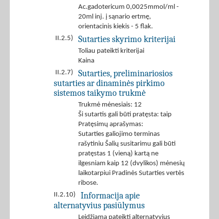
Ac.gadotericum 0,0025mmol/ml -
20ml inj. į sąnario ertmę,
orientacinis kiekis - 5 flak.
Sutarties skyrimo kriterijai
II.2.5)
Toliau pateikti kriterijai
Kaina
Sutarties, preliminariosios
II.2.7)
sutarties ar dinaminės pirkimo
sistemos taikymo trukmė
Trukmė mėnesiais: 12
Ši sutartis gali būti pratęsta: taip
Pratęsimų aprašymas:
Sutarties galiojimo terminas
rašytiniu Šalių susitarimu gali būti
pratęstas 1 (vieną) kartą ne
ilgesniam kaip 12 (dvylikos) mėnesių
laikotarpiui Pradinės Sutarties vertės
ribose.
Informacija apie
II.2.10)
alternatyvius pasiūlymus
Leidžiama pateikti alternatyvius