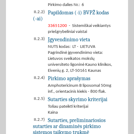
Pirkimo dalies Nr.: 6
Papildomas (-i) BVPŽ kodas
II.2.2)
(-ai)
33651200
- Sistemiškai veikiantys
priešgrybeliniai vaistai
Įgyvendinimo vieta
II.2.3)
NUTS kodas: LT - LIETUVA
Pagrindinė įgyvendinimo vieta:
Lietuvos sveikatos mokslų
universiteto ligoninė Kauno klinikos,
Eivenių g. 2, LT-50161 Kaunas
Pirkimo aprašymas
II.2.4)
Amphotericinum B liposomal 50mg
inf., orientacinis kiekis - 800 flak.
Sutarties skyrimo kriterijai
II.2.5)
Toliau pateikti kriterijai
Kaina
Sutarties, preliminariosios
II.2.7)
sutarties ar dinaminės pirkimo
sistemos taikymo trukmė