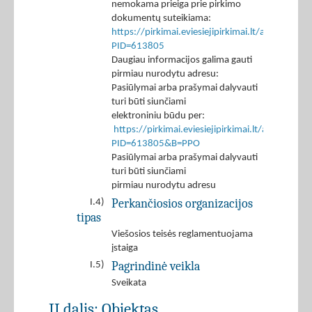
nemokama prieiga prie pirkimo
dokumentų suteikiama:
https://pirkimai.eviesiejipirkimai.lt/app/rfq/p
PID=613805
Daugiau informacijos galima gauti
pirmiau nurodytu adresu:
Pasiūlymai arba prašymai dalyvauti
turi būti siunčiami
elektroniniu būdu per:
https://pirkimai.eviesiejipirkimai.lt/app/rfq/r
PID=613805&B=PPO
Pasiūlymai arba prašymai dalyvauti
turi būti siunčiami
pirmiau nurodytu adresu
Perkančiosios organizacijos
I.4)
tipas
Viešosios teisės reglamentuojama
įstaiga
Pagrindinė veikla
I.5)
Sveikata
II dalis: Objektas