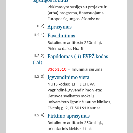
Sąjungos fondus
Pirkimas yra susijęs su projektu ir
(arba) programa, finansuojama
Europos Sąjungos lėšomis: ne
Aprašymas
II.2)
Pavadinimas
II.2.1)
Botulinum antitoxin 250ml inj.
Pirkimo dalies Nr.: 8
Papildomas (-i) BVPŽ kodas
II.2.2)
(-ai)
33651510
- Imuniniai serumai
Įgyvendinimo vieta
II.2.3)
NUTS kodas: LT - LIETUVA
Pagrindinė įgyvendinimo vieta:
Lietuvos sveikatos mokslų
universiteto ligoninė Kauno klinikos,
Eivenių g. 2, LT-50161 Kaunas
Pirkimo aprašymas
II.2.4)
Botulinum antitoxin 250ml inj.,
orientacinis kiekis - 1 flak