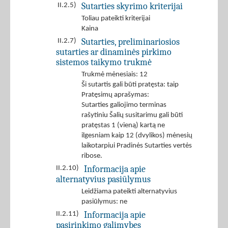
Sutarties skyrimo kriterijai
II.2.5)
Toliau pateikti kriterijai
Kaina
Sutarties, preliminariosios
II.2.7)
sutarties ar dinaminės pirkimo
sistemos taikymo trukmė
Trukmė mėnesiais: 12
Ši sutartis gali būti pratęsta: taip
Pratęsimų aprašymas:
Sutarties galiojimo terminas
rašytiniu Šalių susitarimu gali būti
pratęstas 1 (vieną) kartą ne
ilgesniam kaip 12 (dvylikos) mėnesių
laikotarpiui Pradinės Sutarties vertės
ribose.
Informacija apie
II.2.10)
alternatyvius pasiūlymus
Leidžiama pateikti alternatyvius
pasiūlymus: ne
Informacija apie
II.2.11)
pasirinkimo galimybes