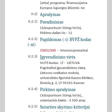
(arba) programa, finansuojama
Europos Sąjungos lėšomis: ne
Aprašymas
II.2)
Pavadinimas
II.2.1)
Ciclosporinum 50mg/ml inj.
Pirkimo dalies Nr.: 12
Papildomas (-i) BVPŽ kodas
II.2.2)
(-ai)
33652300
- Imunosupresantai
Įgyvendinimo vieta
II.2.3)
NUTS kodas: LT - LIETUVA
Pagrindinė įgyvendinimo vieta:
Lietuvos sveikatos mokslų
universiteto ligoninė Kauno klinikos,
Eivenių g. 2, LT-50161 Kaunas
Pirkimo aprašymas
II.2.4)
Ciclosporinum 50mg/ml inj.,
orientacinis kiekis - 3 500 amp.
Sutarties skyrimo kriterijai
II.2.5)