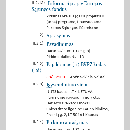
Informacija apie Europos
II.2.13)
Sąjungos fondus
Pirkimas yra susijęs su projektu ir
(arba) programa, finansuojama
Europos Sąjungos lėšomis: ne
Aprašymas
II.2)
Pavadinimas
II.2.1)
Dacarbazinum 100mg inj.
Pirkimo dalies Nr.: 13
Papildomas (-i) BVPŽ kodas
II.2.2)
(-ai)
33652100
- Antinavikiniai vaistai
Įgyvendinimo vieta
II.2.3)
NUTS kodas: LT - LIETUVA
Pagrindinė įgyvendinimo vieta:
Lietuvos sveikatos mokslų
universiteto ligoninė Kauno klinikos,
Eivenių g. 2, LT-50161 Kaunas
Pirkimo aprašymas
II.2.4)
Dacarbazinum 100mg inj.,