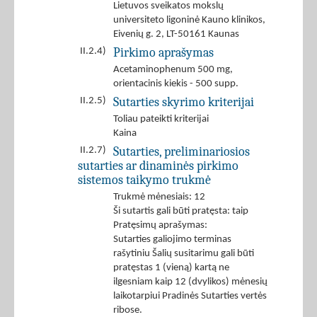
Lietuvos sveikatos mokslų
universiteto ligoninė Kauno klinikos,
Eivenių g. 2, LT-50161 Kaunas
Pirkimo aprašymas
II.2.4)
Acetaminophenum 500 mg,
orientacinis kiekis - 500 supp.
Sutarties skyrimo kriterijai
II.2.5)
Toliau pateikti kriterijai
Kaina
Sutarties, preliminariosios
II.2.7)
sutarties ar dinaminės pirkimo
sistemos taikymo trukmė
Trukmė mėnesiais: 12
Ši sutartis gali būti pratęsta: taip
Pratęsimų aprašymas:
Sutarties galiojimo terminas
rašytiniu Šalių susitarimu gali būti
pratęstas 1 (vieną) kartą ne
ilgesniam kaip 12 (dvylikos) mėnesių
laikotarpiui Pradinės Sutarties vertės
ribose.