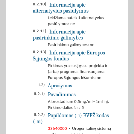
Informacija apie
II.2.10)
alternatyvius pasiūlymus
Leidžiama pateikti alternatyvius
pasiūlymus: ne
Informacija apie
II.2.11)
pasirinkimo galimybes
Pasirinkimo galimybės: ne
Informacija apie Europos
II.2.13)
Sąjungos fondus
Pirkimas yra susijęs su projektu ir
(arba) programa, finansuojama
Europos Sąjungos lėšomis: ne
Aprašymas
II.2)
Pavadinimas
II.2.1)
Alprostadilum 0,5mg/ml - 1ml inj.
Pirkimo dalies Nr.: 5
Papildomas (-i) BVPŽ kodas
II.2.2)
(-ai)
33640000
- Urogenitalinę sistemą