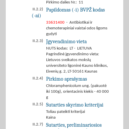
Pirkimo dalies Nr.: 11
Papildomas (-i) BVPŽ kodas
II.2.2)
(-ai)
33631400
- Antibiotikai ir
chemoterapiniai vaistai odos ligoms
gydyti
Įgyvendinimo vieta
II.2.3)
NUTS kodas: LT - LIETUVA
Pagrindinė įgyvendinimo vieta:
Lietuvos sveikatos mokslų
universiteto ligoninė Kauno klinikos,
Eivenių g. 2, LT-50161 Kaunas
Pirkimo aprašymas
II.2.4)
Chloramphenicolum ung. (pakuotė
iki 100g), orientacinis kiekis - 40 000
g
Sutarties skyrimo kriterijai
II.2.5)
Toliau pateikti kriterijai
Kaina
Sutarties, preliminariosios
II.2.7)