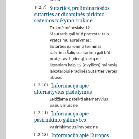
Kaina
Sutarties, preliminariosios
II.2.7)
sutarties ar dinaminės pirkimo
sistemos taikymo trukmė
Trukmė mėnesiais: 12
Ši sutartis gali būti pratęsta: taip
Pratęsimų aprašymas:
Sutarties galiojimo terminas
rašytiniu Šalių susitarimu gali būti
pratęstas 1 (vieną) kartą ne
ilgesniam kaip 12 (dvylikos) mėnesių
laikotarpiui Pradinės Sutarties vertės
ribose.
Informacija apie
II.2.10)
alternatyvius pasiūlymus
Leidžiama pateikti alternatyvius
pasiūlymus: ne
Informacija apie
II.2.11)
pasirinkimo galimybes
Pasirinkimo galimybės: ne
Informacija apie Europos
II.2.13)