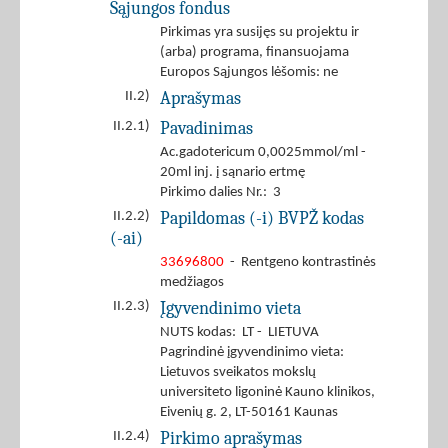
Sąjungos fondus
Pirkimas yra susijęs su projektu ir
(arba) programa, finansuojama
Europos Sąjungos lėšomis: ne
Aprašymas
II.2)
Pavadinimas
II.2.1)
Ac.gadotericum 0,0025mmol/ml -
20ml inj. į sąnario ertmę
Pirkimo dalies Nr.: 3
Papildomas (-i) BVPŽ kodas
II.2.2)
(-ai)
33696800
- Rentgeno kontrastinės
medžiagos
Įgyvendinimo vieta
II.2.3)
NUTS kodas: LT - LIETUVA
Pagrindinė įgyvendinimo vieta:
Lietuvos sveikatos mokslų
universiteto ligoninė Kauno klinikos,
Eivenių g. 2, LT-50161 Kaunas
Pirkimo aprašymas
II.2.4)