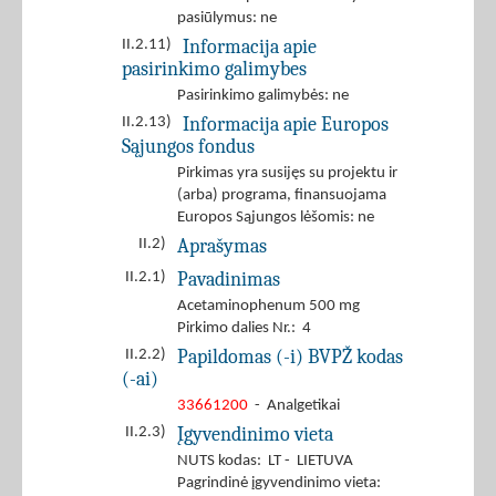
pasiūlymus: ne
Informacija apie
II.2.11)
pasirinkimo galimybes
Pasirinkimo galimybės: ne
Informacija apie Europos
II.2.13)
Sąjungos fondus
Pirkimas yra susijęs su projektu ir
(arba) programa, finansuojama
Europos Sąjungos lėšomis: ne
Aprašymas
II.2)
Pavadinimas
II.2.1)
Acetaminophenum 500 mg
Pirkimo dalies Nr.: 4
Papildomas (-i) BVPŽ kodas
II.2.2)
(-ai)
33661200
- Analgetikai
Įgyvendinimo vieta
II.2.3)
NUTS kodas: LT - LIETUVA
Pagrindinė įgyvendinimo vieta: