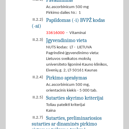
Pavadinimas
Ac.ascorbinicum 500 mg
Pirkimo dalies Nr.: 1
Papildomas (-i) BVPŽ kodas
II.2.2)
(-ai)
33616000
- Vitaminai
Įgyvendinimo vieta
II.2.3)
NUTS kodas: LT - LIETUVA
Pagrindinė įgyvendinimo vieta:
Lietuvos sveikatos mokslų
universiteto ligoninė Kauno klinikos,
Eivenių g. 2, LT-50161 Kaunas
Pirkimo aprašymas
II.2.4)
Ac.ascorbinicum 500 mg,
orientacinis kiekis - 5 000 tab.
Sutarties skyrimo kriterijai
II.2.5)
Toliau pateikti kriterijai
Kaina
Sutarties, preliminariosios
II.2.7)
sutarties ar dinaminės pirkimo