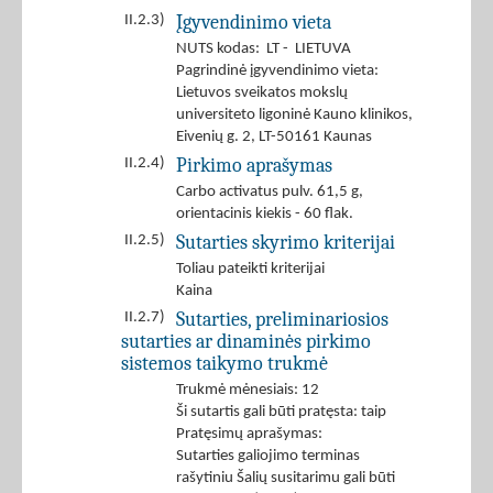
Įgyvendinimo vieta
II.2.3)
NUTS kodas: LT - LIETUVA
Pagrindinė įgyvendinimo vieta:
Lietuvos sveikatos mokslų
universiteto ligoninė Kauno klinikos,
Eivenių g. 2, LT-50161 Kaunas
Pirkimo aprašymas
II.2.4)
Carbo activatus pulv. 61,5 g,
orientacinis kiekis - 60 flak.
Sutarties skyrimo kriterijai
II.2.5)
Toliau pateikti kriterijai
Kaina
Sutarties, preliminariosios
II.2.7)
sutarties ar dinaminės pirkimo
sistemos taikymo trukmė
Trukmė mėnesiais: 12
Ši sutartis gali būti pratęsta: taip
Pratęsimų aprašymas:
Sutarties galiojimo terminas
rašytiniu Šalių susitarimu gali būti