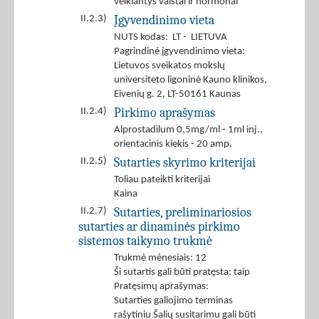
veikiantys vaistai ir hormonai
Įgyvendinimo vieta
II.2.3)
NUTS kodas: LT - LIETUVA
Pagrindinė įgyvendinimo vieta:
Lietuvos sveikatos mokslų
universiteto ligoninė Kauno klinikos,
Eivenių g. 2, LT-50161 Kaunas
Pirkimo aprašymas
II.2.4)
Alprostadilum 0,5mg/ml - 1ml inj.,
orientacinis kiekis - 20 amp.
Sutarties skyrimo kriterijai
II.2.5)
Toliau pateikti kriterijai
Kaina
Sutarties, preliminariosios
II.2.7)
sutarties ar dinaminės pirkimo
sistemos taikymo trukmė
Trukmė mėnesiais: 12
Ši sutartis gali būti pratęsta: taip
Pratęsimų aprašymas:
Sutarties galiojimo terminas
rašytiniu Šalių susitarimu gali būti