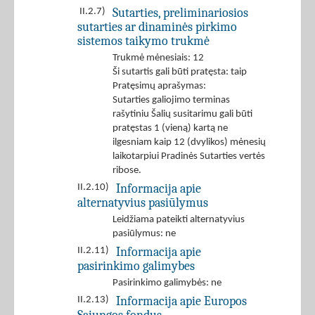
Sutarties, preliminariosios
II.2.7)
sutarties ar dinaminės pirkimo
sistemos taikymo trukmė
Trukmė mėnesiais: 12
Ši sutartis gali būti pratęsta: taip
Pratęsimų aprašymas:
Sutarties galiojimo terminas
rašytiniu Šalių susitarimu gali būti
pratęstas 1 (vieną) kartą ne
ilgesniam kaip 12 (dvylikos) mėnesių
laikotarpiui Pradinės Sutarties vertės
ribose.
Informacija apie
II.2.10)
alternatyvius pasiūlymus
Leidžiama pateikti alternatyvius
pasiūlymus: ne
Informacija apie
II.2.11)
pasirinkimo galimybes
Pasirinkimo galimybės: ne
Informacija apie Europos
II.2.13)