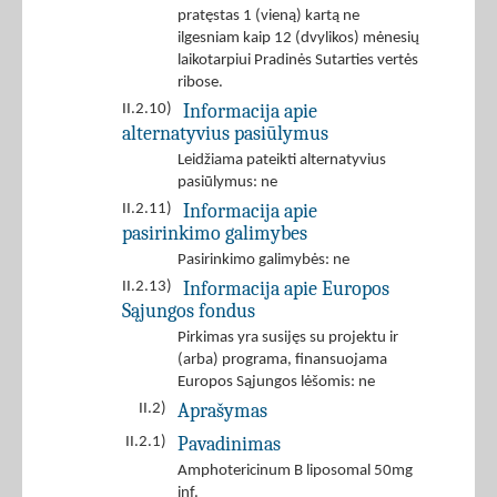
pratęstas 1 (vieną) kartą ne
ilgesniam kaip 12 (dvylikos) mėnesių
laikotarpiui Pradinės Sutarties vertės
ribose.
Informacija apie
II.2.10)
alternatyvius pasiūlymus
Leidžiama pateikti alternatyvius
pasiūlymus: ne
Informacija apie
II.2.11)
pasirinkimo galimybes
Pasirinkimo galimybės: ne
Informacija apie Europos
II.2.13)
Sąjungos fondus
Pirkimas yra susijęs su projektu ir
(arba) programa, finansuojama
Europos Sąjungos lėšomis: ne
Aprašymas
II.2)
Pavadinimas
II.2.1)
Amphotericinum B liposomal 50mg
inf.