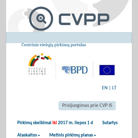
Centrinis viešųjų pirkimų portalas
EN
|
LT
Prisijungimas prie CVP IS
Pirkimų skelbimai
iki
2017 m. liepos 1 d
Sutartys
Ataskaitos
Metinis pirkimų planas