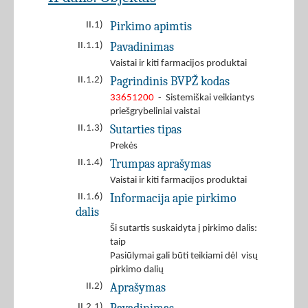
Pirkimo apimtis
II.1)
Pavadinimas
II.1.1)
Vaistai ir kiti farmacijos produktai
Pagrindinis BVPŽ kodas
II.1.2)
33651200
- Sistemiškai veikiantys
priešgrybeliniai vaistai
Sutarties tipas
II.1.3)
Prekės
Trumpas aprašymas
II.1.4)
Vaistai ir kiti farmacijos produktai
Informacija apie pirkimo
II.1.6)
dalis
Ši sutartis suskaidyta į pirkimo dalis:
taip
Pasiūlymai gali būti teikiami dėl visų
pirkimo dalių
Aprašymas
II.2)
II.2.1)