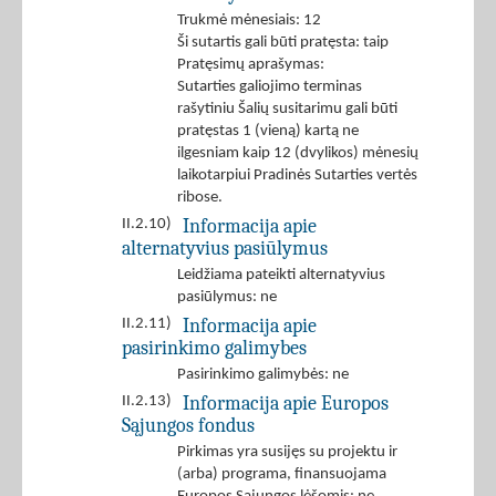
Trukmė mėnesiais: 12
Ši sutartis gali būti pratęsta: taip
Pratęsimų aprašymas:
Sutarties galiojimo terminas
rašytiniu Šalių susitarimu gali būti
pratęstas 1 (vieną) kartą ne
ilgesniam kaip 12 (dvylikos) mėnesių
laikotarpiui Pradinės Sutarties vertės
ribose.
Informacija apie
II.2.10)
alternatyvius pasiūlymus
Leidžiama pateikti alternatyvius
pasiūlymus: ne
Informacija apie
II.2.11)
pasirinkimo galimybes
Pasirinkimo galimybės: ne
Informacija apie Europos
II.2.13)
Sąjungos fondus
Pirkimas yra susijęs su projektu ir
(arba) programa, finansuojama