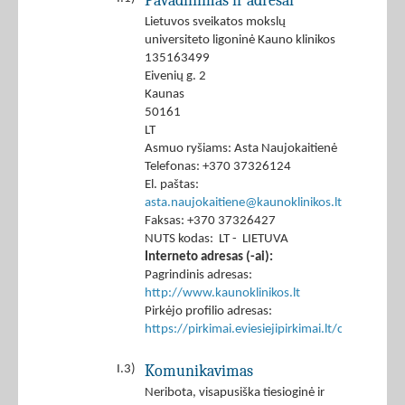
Pavadinimas ir adresai
Lietuvos sveikatos mokslų
universiteto ligoninė Kauno klinikos
135163499
Eivenių g. 2
Kaunas
50161
LT
Asmuo ryšiams: Asta Naujokaitienė
Telefonas: +370 37326124
El. paštas:
asta.naujokaitiene@kaunoklinikos.lt
Faksas: +370 37326427
NUTS kodas: LT - LIETUVA
Interneto adresas (-ai):
Pagrindinis adresas:
http://www.kaunoklinikos.lt
Pirkėjo profilio adresas:
https://pirkimai.eviesiejipirkimai.lt/ctm/Co
Komunikavimas
I.3)
Neribota, visapusiška tiesioginė ir