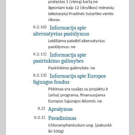
pratęstas 1 (vieną) kartą ne
ilgesniam kaip 12 (dvylikos) mėnesių
laikotarpiui Pradinės Sutarties vertės
ribose.
Informacija apie
II.2.10)
alternatyvius pasiūlymus
Leidžiama pateikti alternatyvius
pasiūlymus: ne
Informacija apie
II.2.11)
pasirinkimo galimybes
Pasirinkimo galimybės: ne
Informacija apie Europos
II.2.13)
Sąjungos fondus
Pirkimas yra susijęs su projektu ir
(arba) programa, finansuojama
Europos Sąjungos lėšomis: ne
Aprašymas
II.2)
Pavadinimas
II.2.1)
Chloramphenicolum ung. (pakuotė
iki 100g)