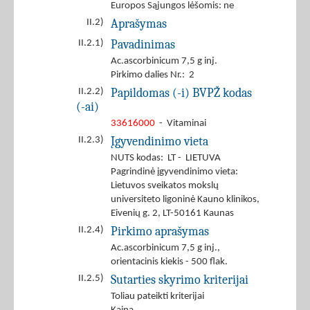
Europos Sąjungos lėšomis: ne
Aprašymas
II.2)
Pavadinimas
II.2.1)
Ac.ascorbinicum 7,5 g inj.
Pirkimo dalies Nr.: 2
Papildomas (-i) BVPŽ kodas
II.2.2)
(-ai)
33616000
- Vitaminai
Įgyvendinimo vieta
II.2.3)
NUTS kodas: LT - LIETUVA
Pagrindinė įgyvendinimo vieta:
Lietuvos sveikatos mokslų
universiteto ligoninė Kauno klinikos,
Eivenių g. 2, LT-50161 Kaunas
Pirkimo aprašymas
II.2.4)
Ac.ascorbinicum 7,5 g inj.,
orientacinis kiekis - 500 flak.
Sutarties skyrimo kriterijai
II.2.5)
Toliau pateikti kriterijai