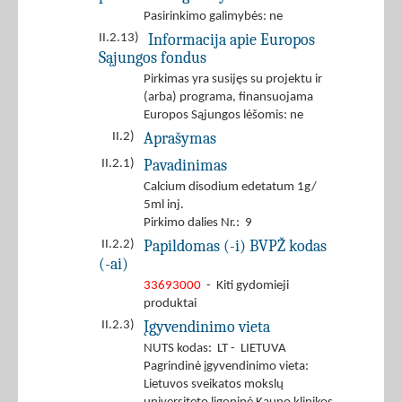
Pasirinkimo galimybės: ne
Informacija apie Europos
II.2.13)
Sąjungos fondus
Pirkimas yra susijęs su projektu ir
(arba) programa, finansuojama
Europos Sąjungos lėšomis: ne
Aprašymas
II.2)
Pavadinimas
II.2.1)
Calcium disodium edetatum 1g/
5ml inj.
Pirkimo dalies Nr.: 9
Papildomas (-i) BVPŽ kodas
II.2.2)
(-ai)
33693000
- Kiti gydomieji
produktai
Įgyvendinimo vieta
II.2.3)
NUTS kodas: LT - LIETUVA
Pagrindinė įgyvendinimo vieta:
Lietuvos sveikatos mokslų