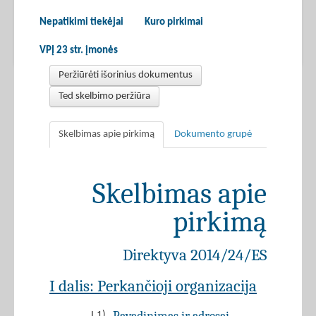
Nepatikimi tiekėjai
Kuro pirkimai
VPĮ 23 str. įmonės
Peržiūrėti išorinius dokumentus
Ted skelbimo peržiūra
Skelbimas apie pirkimą
Dokumento grupė
Skelbimas apie
pirkimą
Direktyva 2014/24/ES
I dalis: Perkančioji organizacija
I.1)