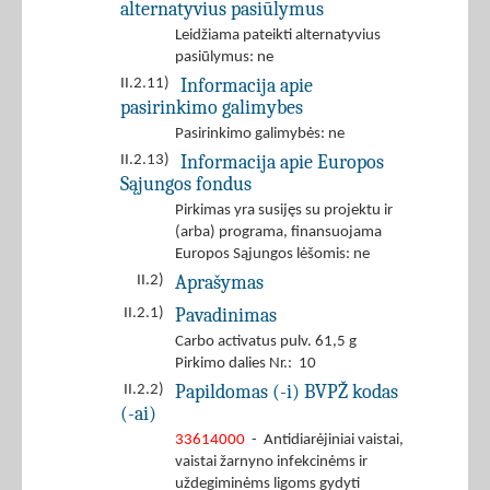
alternatyvius pasiūlymus
Leidžiama pateikti alternatyvius
pasiūlymus: ne
Informacija apie
II.2.11)
pasirinkimo galimybes
Pasirinkimo galimybės: ne
Informacija apie Europos
II.2.13)
Sąjungos fondus
Pirkimas yra susijęs su projektu ir
(arba) programa, finansuojama
Europos Sąjungos lėšomis: ne
Aprašymas
II.2)
Pavadinimas
II.2.1)
Carbo activatus pulv. 61,5 g
Pirkimo dalies Nr.: 10
Papildomas (-i) BVPŽ kodas
II.2.2)
(-ai)
33614000
- Antidiarėjiniai vaistai,
vaistai žarnyno infekcinėms ir
uždegiminėms ligoms gydyti