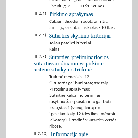
universiteto ligoninė Kauno klinikos,
Eivenių g. 2, LT-50161 Kaunas
Pirkimo aprašymas
II.2.4)
Calcium disodium edetatum 1g/
5ml inj., orientacinis kiekis - 10 flak.
Sutarties skyrimo kriterijai
II.2.5)
Toliau pateikti kriterijai
Kaina
Sutarties, preliminariosios
II.2.7)
sutarties ar dinaminės pirkimo
sistemos taikymo trukmė
Trukmė mėnesiais: 12
Ši sutartis gali būti pratęsta: taip
Pratęsimų aprašymas:
Sutarties galiojimo terminas
rašytiniu Šalių susitarimu gali būti
pratęstas 1 (vieną) kartą ne
ilgesniam kaip 12 (dvylikos) mėnesių
laikotarpiui Pradinės Sutarties vertės
ribose.
Informacija apie
II.2.10)