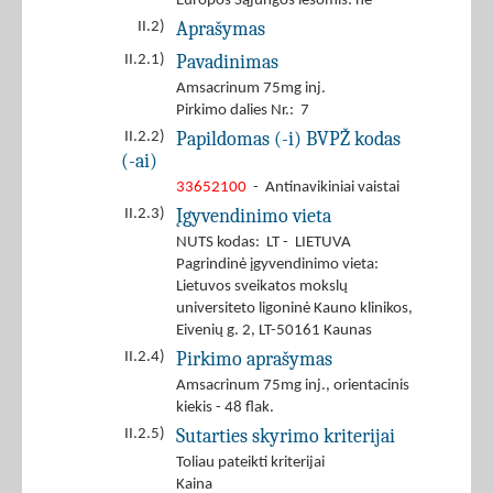
Europos Sąjungos lėšomis: ne
Aprašymas
II.2)
Pavadinimas
II.2.1)
Amsacrinum 75mg inj.
Pirkimo dalies Nr.: 7
Papildomas (-i) BVPŽ kodas
II.2.2)
(-ai)
33652100
- Antinavikiniai vaistai
Įgyvendinimo vieta
II.2.3)
NUTS kodas: LT - LIETUVA
Pagrindinė įgyvendinimo vieta:
Lietuvos sveikatos mokslų
universiteto ligoninė Kauno klinikos,
Eivenių g. 2, LT-50161 Kaunas
Pirkimo aprašymas
II.2.4)
Amsacrinum 75mg inj., orientacinis
kiekis - 48 flak.
Sutarties skyrimo kriterijai
II.2.5)
Toliau pateikti kriterijai
Kaina