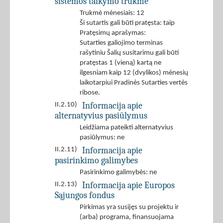
sistemos taikymo trukmė
Trukmė mėnesiais: 12
Ši sutartis gali būti pratęsta: taip
Pratęsimų aprašymas:
Sutarties galiojimo terminas
rašytiniu Šalių susitarimu gali būti
pratęstas 1 (vieną) kartą ne
ilgesniam kaip 12 (dvylikos) mėnesių
laikotarpiui Pradinės Sutarties vertės
ribose.
Informacija apie
II.2.10)
alternatyvius pasiūlymus
Leidžiama pateikti alternatyvius
pasiūlymus: ne
Informacija apie
II.2.11)
pasirinkimo galimybes
Pasirinkimo galimybės: ne
Informacija apie Europos
II.2.13)
Sąjungos fondus
Pirkimas yra susijęs su projektu ir
(arba) programa, finansuojama