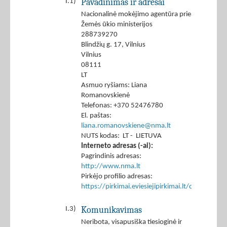
Pavadinimas ir adresai
I.1)
Nacionalinė mokėjimo agentūra prie
Žemės ūkio ministerijos
288739270
Blindžių g. 17, Vilnius
Vilnius
08111
LT
Asmuo ryšiams: Liana
Romanovskienė
Telefonas: +370 52476780
El. paštas:
liana.romanovskiene@nma.lt
NUTS kodas: LT - LIETUVA
Interneto adresas (-ai):
Pagrindinis adresas:
http://www.nma.lt
Pirkėjo profilio adresas:
https://pirkimai.eviesiejipirkimai.lt/ctm/Co
Komunikavimas
I.3)
Neribota, visapusiška tiesioginė ir