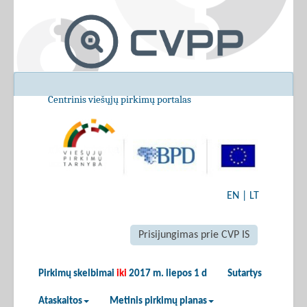
Centrinis viešųjų pirkimų portalas
EN
|
LT
Prisijungimas prie CVP IS
Pirkimų skelbimai
iki
2017 m. liepos 1 d
Sutartys
Ataskaitos
Metinis pirkimų planas