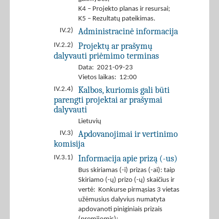
K4 – Projekto planas ir resursai;
K5 – Rezultatų pateikimas.
Administracinė informacija
IV.2)
Projektų ar prašymų
IV.2.2)
dalyvauti priėmimo terminas
Data: 2021-09-23
Vietos laikas: 12:00
Kalbos, kuriomis gali būti
IV.2.4)
parengti projektai ar prašymai
dalyvauti
Lietuvių
Apdovanojimai ir vertinimo
IV.3)
komisija
Informacija apie prizą (-us)
IV.3.1)
Bus skiriamas (-i) prizas (-ai): taip
Skiriamo (-ų) prizo (-ų) skaičius ir
vertė: Konkurse pirmąsias 3 vietas
užėmusius dalyvius numatyta
apdovanoti piniginiais prizais