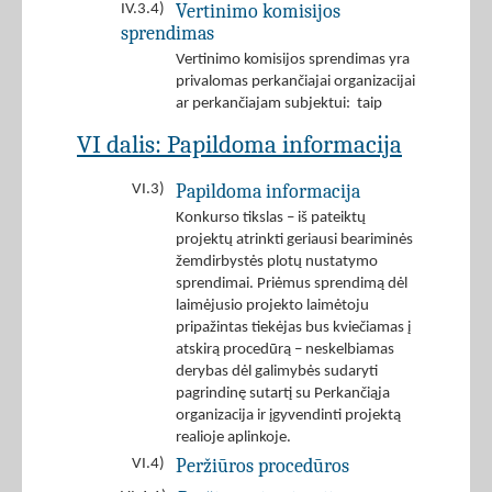
Vertinimo komisijos
IV.3.4)
sprendimas
Vertinimo komisijos sprendimas yra
privalomas perkančiajai organizacijai
ar perkančiajam subjektui: taip
VI dalis: Papildoma informacija
Papildoma informacija
VI.3)
Konkurso tikslas – iš pateiktų
projektų atrinkti geriausi beariminės
žemdirbystės plotų nustatymo
sprendimai. Priėmus sprendimą dėl
laimėjusio projekto laimėtoju
pripažintas tiekėjas bus kviečiamas į
atskirą procedūrą – neskelbiamas
derybas dėl galimybės sudaryti
pagrindinę sutartį su Perkančiąja
organizacija ir įgyvendinti projektą
realioje aplinkoje.
Peržiūros procedūros
VI.4)