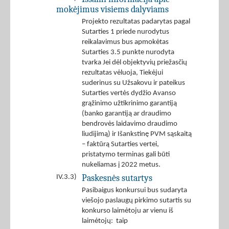
mokėjimus visiems dalyviams
Projekto rezultatas padarytas pagal
Sutarties 1 priede nurodytus
reikalavimus bus apmokėtas
Sutarties 3.5 punkte nurodyta
tvarka Jei dėl objektyvių priežasčių
rezultatas vėluoja, Tiekėjui
suderinus su Užsakovu ir pateikus
Sutarties vertės dydžio Avanso
grąžinimo užtikrinimo garantiją
(banko garantiją ar draudimo
bendrovės laidavimo draudimo
liudijimą) ir Išankstinę PVM sąskaitą
– faktūrą Sutarties vertei,
pristatymo terminas gali būti
nukeliamas į 2022 metus.
Paskesnės sutartys
IV.3.3)
Pasibaigus konkursui bus sudaryta
viešojo paslaugų pirkimo sutartis su
konkurso laimėtoju ar vienu iš
laimėtojų: taip