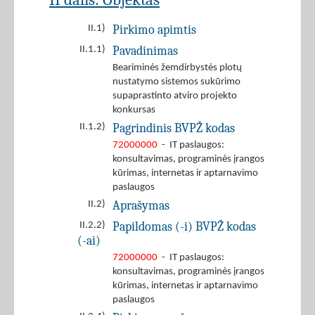
Pirkimo apimtis
II.1)
Pavadinimas
II.1.1)
Beariminės žemdirbystės plotų
nustatymo sistemos sukūrimo
supaprastinto atviro projekto
konkursas
Pagrindinis BVPŽ kodas
II.1.2)
72000000
- IT paslaugos:
konsultavimas, programinės įrangos
kūrimas, internetas ir aptarnavimo
paslaugos
Aprašymas
II.2)
Papildomas (-i) BVPŽ kodas
II.2.2)
(-ai)
72000000
- IT paslaugos:
konsultavimas, programinės įrangos
kūrimas, internetas ir aptarnavimo
paslaugos