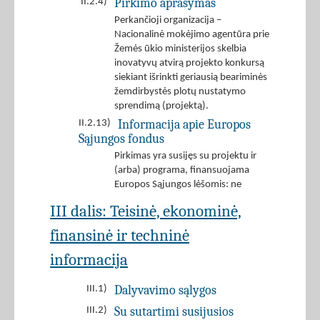
Pirkimo aprašymas
II.2.4)
Perkančioji organizacija –
Nacionalinė mokėjimo agentūra prie
Žemės ūkio ministerijos skelbia
inovatyvų atvirą projekto konkursą
siekiant išrinkti geriausią beariminės
žemdirbystės plotų nustatymo
sprendimą (projektą).
Informacija apie Europos
II.2.13)
Sąjungos fondus
Pirkimas yra susijęs su projektu ir
(arba) programa, finansuojama
Europos Sąjungos lėšomis: ne
III dalis: Teisinė, ekonominė,
finansinė ir techninė
informacija
Dalyvavimo sąlygos
III.1)
Su sutartimi susijusios
III.2)