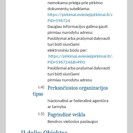
nemokama prieiga prie pirkimo
dokumentų suteikiama:
https://pirkimai.eviesiejipirkimai.lt/app/rfq/p
PID=596724
Daugiau informacijos galima gauti
pirmiau nurodytu adresu:
Pasiūlymai arba prašymai dalyvauti
turi būti siunčiami
elektroniniu būdu per:
https://pirkimai.eviesiejipirkimai.lt/app/rfq/r
PID=596724&B=PPO
Pasiūlymai arba prašymai dalyvauti
turi būti siunčiami
pirmiau nurodytu adresu
Perkančiosios organizacijos
I.4)
tipas
Nacionalinė ar federalinė agentūra
ar tarnyba
Pagrindinė veikla
I.5)
Bendros viešosios paslaugos
II dalis: Objektas