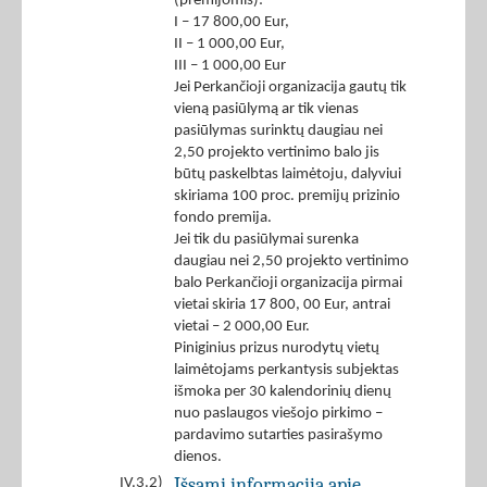
(premijomis):
I – 17 800,00 Eur,
II – 1 000,00 Eur,
III – 1 000,00 Eur
Jei Perkančioji organizacija gautų tik
vieną pasiūlymą ar tik vienas
pasiūlymas surinktų daugiau nei
2,50 projekto vertinimo balo jis
būtų paskelbtas laimėtoju, dalyviui
skiriama 100 proc. premijų prizinio
fondo premija.
Jei tik du pasiūlymai surenka
daugiau nei 2,50 projekto vertinimo
balo Perkančioji organizacija pirmai
vietai skiria 17 800, 00 Eur, antrai
vietai – 2 000,00 Eur.
Piniginius prizus nurodytų vietų
laimėtojams perkantysis subjektas
išmoka per 30 kalendorinių dienų
nuo paslaugos viešojo pirkimo –
pardavimo sutarties pasirašymo
dienos.
Išsami informacija apie
IV.3.2)