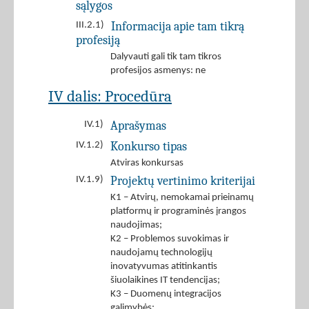
sąlygos
Informacija apie tam tikrą
III.2.1)
profesiją
Dalyvauti gali tik tam tikros
profesijos asmenys: ne
IV dalis: Procedūra
Aprašymas
IV.1)
Konkurso tipas
IV.1.2)
Atviras konkursas
Projektų vertinimo kriterijai
IV.1.9)
K1 – Atvirų, nemokamai prieinamų
platformų ir programinės įrangos
naudojimas;
K2 – Problemos suvokimas ir
naudojamų technologijų
inovatyvumas atitinkantis
šiuolaikines IT tendencijas;
K3 – Duomenų integracijos
galimybės;