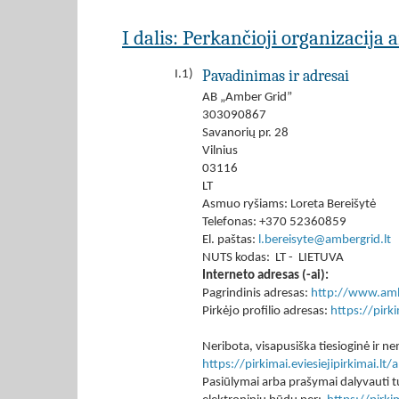
I dalis: Perkančioji organizacija 
Pavadinimas ir adresai
I.1)
AB „Amber Grid”
303090867
Savanorių pr. 28
Vilnius
03116
LT
Asmuo ryšiams: Loreta Bereišytė
Telefonas: +370 52360859
El. paštas:
l.bereisyte@ambergrid.lt
NUTS kodas: LT - LIETUVA
Interneto adresas (-ai):
Pagrindinis adresas:
http://www.amb
Pirkėjo profilio adresas:
https://pir
Neribota, visapusiška tiesioginė ir
https://pirkimai.eviesiejipirkimai.
Pasiūlymai arba prašymai dalyvauti tu