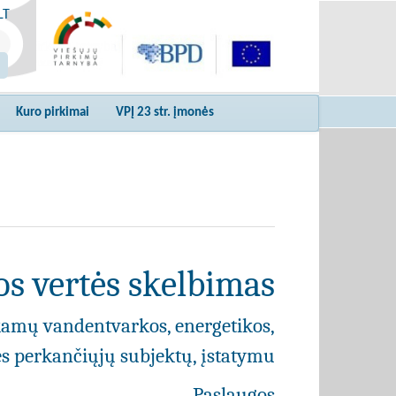
LT
Kuro pirkimai
VPĮ 23 str. įmonės
s vertės skelbimas
kamų vandentvarkos, energetikos,
ies perkančiųjų subjektų, įstatymu
Paslaugos