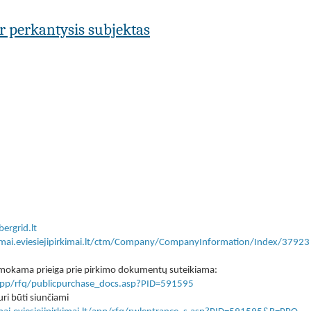
ar perkantysis subjektas
ergrid.lt
kimai.eviesiejipirkimai.lt/ctm/Company/CompanyInformation/Index/37923
 nemokama prieiga prie pirkimo dokumentų suteikiama:
lt/app/rfq/publicpurchase_docs.asp?PID=591595
ri būti siunčiami