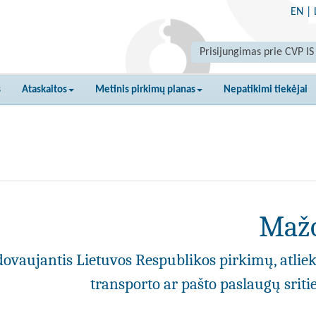
EN
|
Prisijungimas prie CVP IS
s
Ataskaitos
Metinis pirkimų planas
Nepatikimi tiekėjai
Mažo
ovaujantis Lietuvos Respublikos pirkimų, atlie
transporto ar pašto paslaugų srit