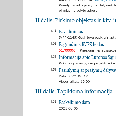
elektroniniu būdu per:
https://pirk
Pasiūlymai arba prašymai dalyvauti tu
pirmiau nurodytu adresu
II dalis: Pirkimo objektas ir kita
Pavadinimas
II.1)
(VPP-2245) Gesintuvų patikra ir apt
Pagrindinis BVPŽ kodas
II.2)
51700000
- Priešgaisrinės apsaugo
Informacija apie Europos Sąj
II.3)
Pirkimas yra susijęs su projektu ir 
Pasiūlymų ar prašymų dalyva
II.5)
Data: 2021-08-12
Vietos laikas: 10:00
III dalis: Papildoma informacija
Paskelbimo data
III.2)
2021-08-05