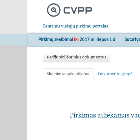
Centrinis viešųjų pirkimų portalas
Pirkimų skelbimai
iki
2017 m. liepos 1 d
Sutarty
Peržiūrėti išorinius dokumentus
Skelbimas apie pirkimą
Dokumento grupė
Pirkimas atliekamas vad