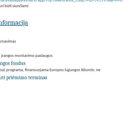
imai.eviesiejipirkimai.lt/app/rfq/rwlentrance_s.asp?PID=591595&B=PPO
ri būti siunčiami
 informacija
arnavimas
s įrangos montavimo paslaugos
ungos fondus
(arba) programa, finansuojama Europos Sąjungos lėšomis: ne
uti priėmimo terminas