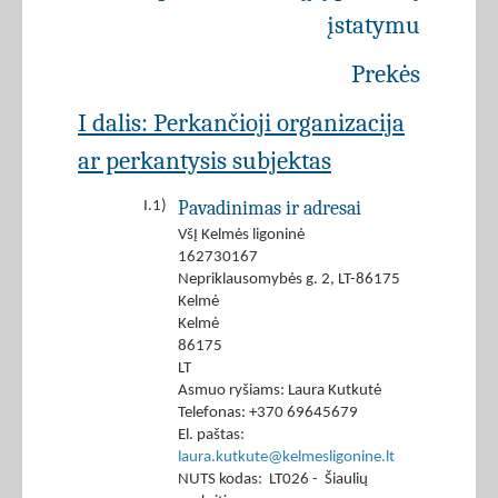
įstatymu
Prekės
I dalis: Perkančioji organizacija
ar perkantysis subjektas
Pavadinimas ir adresai
I.1)
VšĮ Kelmės ligoninė
162730167
Nepriklausomybės g. 2, LT-86175
Kelmė
Kelmė
86175
LT
Asmuo ryšiams: Laura Kutkutė
Telefonas: +370 69645679
El. paštas:
laura.kutkute@kelmesligonine.lt
NUTS kodas: LT026 - Šiaulių