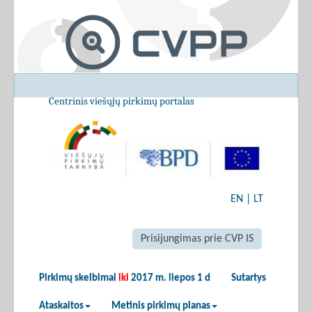
Centrinis viešųjų pirkimų portalas
EN
|
LT
Prisijungimas prie CVP IS
Pirkimų skelbimai
iki
2017 m. liepos 1 d
Sutartys
Ataskaitos
Metinis pirkimų planas