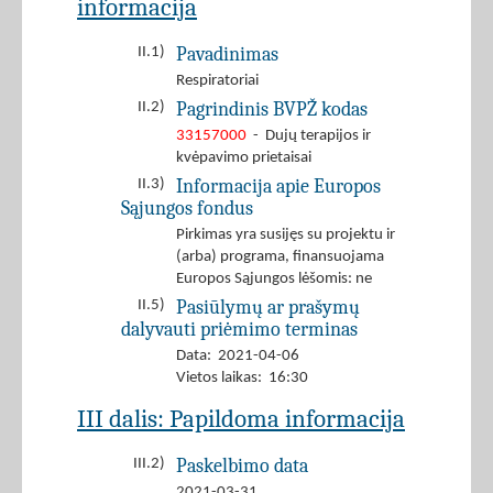
informacija
Pavadinimas
II.1)
Respiratoriai
Pagrindinis BVPŽ kodas
II.2)
33157000
- Dujų terapijos ir
kvėpavimo prietaisai
Informacija apie Europos
II.3)
Sąjungos fondus
Pirkimas yra susijęs su projektu ir
(arba) programa, finansuojama
Europos Sąjungos lėšomis: ne
Pasiūlymų ar prašymų
II.5)
dalyvauti priėmimo terminas
Data: 2021-04-06
Vietos laikas: 16:30
III dalis: Papildoma informacija
Paskelbimo data
III.2)
2021-03-31