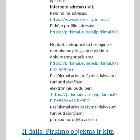
apskritis
Interneto adresas (-ai):
Pagrindinis adresas:
https://www.kelmesligonine.lt/
Pirkėjo profilio adresas:
https://pirkimai.eviesiejipirkimai.lt/ctm/Co
Neribota, visapusiška tiesioginė ir
nemokama prieiga prie pirkimo
dokumentų suteikiama:
https://pirkimai.eviesiejipirkimai.lt/app/rfq/p
PID=569869
Pasiūlymai arba prašymai dalyvauti
turi būti siunčiami
elektroniniu būdu per:
https://pirkimai.eviesiejipirkimai.lt/app/rfq/r
PID=569869&B=PPO
Pasiūlymai arba prašymai dalyvauti
turi būti siunčiami
pirmiau nurodytu adresu
II dalis: Pirkimo objektas ir kita