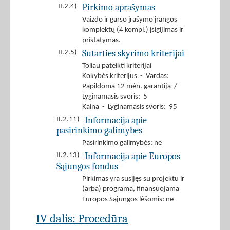
Pirkimo aprašymas
II.2.4)
Vaizdo ir garso įrašymo įrangos
komplektų (4 kompl.) įsigijimas ir
pristatymas.
Sutarties skyrimo kriterijai
II.2.5)
Toliau pateikti kriterijai
Kokybės kriterijus - Vardas:
Papildoma 12 mėn. garantija /
Lyginamasis svoris: 5
Kaina - Lyginamasis svoris: 95
Informacija apie
II.2.11)
pasirinkimo galimybes
Pasirinkimo galimybės: ne
Informacija apie Europos
II.2.13)
Sąjungos fondus
Pirkimas yra susijęs su projektu ir
(arba) programa, finansuojama
Europos Sąjungos lėšomis: ne
IV dalis: Procedūra