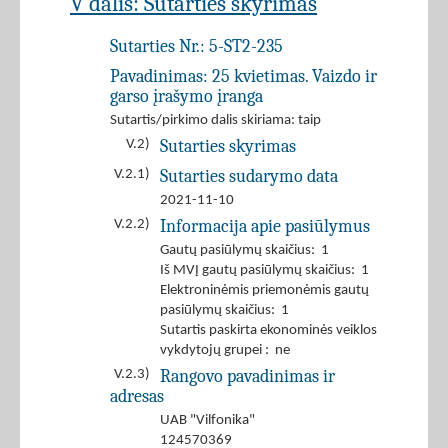
V dalis: Sutarties skyrimas
Sutarties Nr.:
5-ST2-235
Pavadinimas:
25 kvietimas. Vaizdo ir
garso įrašymo įranga
Sutartis/pirkimo dalis skiriama: taip
Sutarties skyrimas
V.2)
Sutarties sudarymo data
V.2.1)
2021-11-10
Informacija apie pasiūlymus
V.2.2)
Gautų pasiūlymų skaičius: 1
Iš MVĮ gautų pasiūlymų skaičius: 1
Elektroninėmis priemonėmis gautų
pasiūlymų skaičius: 1
Sutartis paskirta ekonominės veiklos
vykdytojų grupei : ne
Rangovo pavadinimas ir
V.2.3)
adresas
UAB "Vilfonika"
124570369