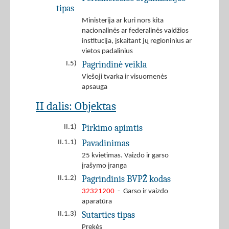
tipas
Ministerija ar kuri nors kita
nacionalinės ar federalinės valdžios
institucija, įskaitant jų regioninius ar
vietos padalinius
Pagrindinė veikla
I.5)
Viešoji tvarka ir visuomenės
apsauga
II dalis: Objektas
Pirkimo apimtis
II.1)
Pavadinimas
II.1.1)
25 kvietimas. Vaizdo ir garso
įrašymo įranga
Pagrindinis BVPŽ kodas
II.1.2)
32321200
- Garso ir vaizdo
aparatūra
Sutarties tipas
II.1.3)
Prekės