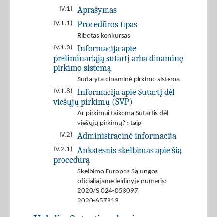
Aprašymas
IV.1)
Procedūros tipas
IV.1.1)
Ribotas konkursas
Informacija apie
IV.1.3)
preliminariąją sutartį arba dinaminę
pirkimo sistemą
Sudaryta dinaminė pirkimo sistema
Informacija apie Sutartį dėl
IV.1.8)
viešųjų pirkimų (SVP)
Ar pirkimui taikoma Sutartis dėl
viešųjų pirkimų? : taip
Administracinė informacija
IV.2)
Ankstesnis skelbimas apie šią
IV.2.1)
procedūrą
Skelbimo Europos Sąjungos
oficialiajame leidinyje numeris:
2020/S 024-053097
2020-657313