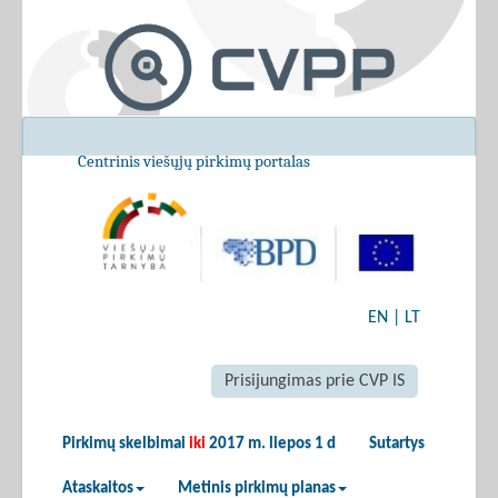
Centrinis viešųjų pirkimų portalas
EN
|
LT
Prisijungimas prie CVP IS
Pirkimų skelbimai
iki
2017 m. liepos 1 d
Sutartys
Ataskaitos
Metinis pirkimų planas