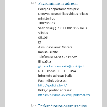
Pavadinimas ir adresai
I.1)
Policijos departamentas prie
Lietuvos Respublikos vidaus reikalų
ministerijos
188785847
Saltoniškių g. 19, LT-08105 Vilnius
Vilnius
08105
LT
Asmuo ryšiams: Gintarė
Kanišauskaitė
Telefonas: +370 52719729
El. paštas:
gintare.kanisauskaite@policija.lt
NUTS kodas: LT - LIETUVA
Interneto adresas (-ai):
Pagrindinis adresas:
http://policija.lrv.lt/
Pirkėjo profilio adresas:
https://pirkimai.eviesiejipirkimai.lt/ctm/Co
Perkančiosios organizacijos
I.4)