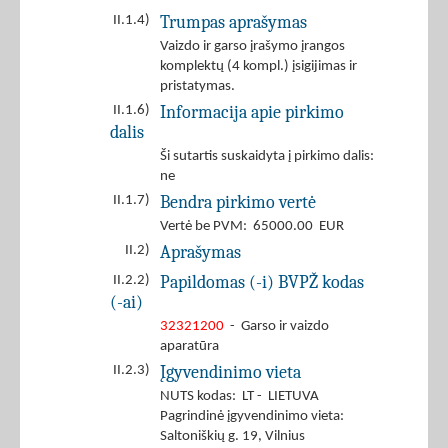
Trumpas aprašymas
II.1.4)
Vaizdo ir garso įrašymo įrangos
komplektų (4 kompl.) įsigijimas ir
pristatymas.
Informacija apie pirkimo
II.1.6)
dalis
Ši sutartis suskaidyta į pirkimo dalis:
ne
Bendra pirkimo vertė
II.1.7)
Vertė be PVM: 65000.00 EUR
Aprašymas
II.2)
Papildomas (-i) BVPŽ kodas
II.2.2)
(-ai)
32321200
- Garso ir vaizdo
aparatūra
Įgyvendinimo vieta
II.2.3)
NUTS kodas: LT - LIETUVA
Pagrindinė įgyvendinimo vieta:
Saltoniškių g. 19, Vilnius