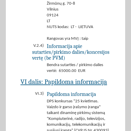
Žirmūnų g. 70-8
Vilnius
09124
LT
NUTS kodas: LT - LIETUVA
Rangovas yra MVĮ : taip
Informacija apie
V.2.4)
sutarties/pirkimo dalies/koncesijos
vertę (be PVM)
Bendra sutarties / pirkimo dalies
vertė: 65000.00 EUR
VI dalis: Papildoma informacija
Papildoma informacija
VI.3)
DPS konkursas "25 kvietimas.
Vaizdo ir garso įrašymo įranga"
taikant dinaminę pirkimų sistemą
"Kompiuterinė, radijo, televizijos,
komunikacijų, telekomunikacijų ir
susijusi įranga" (CVP IS Nr. 430093)