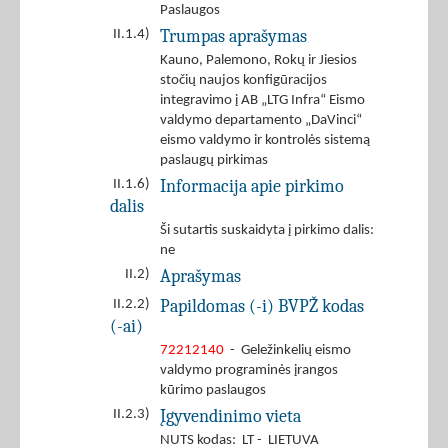
Paslaugos
Trumpas aprašymas
II.1.4)
Kauno, Palemono, Rokų ir Jiesios
stočių naujos konfigūracijos
integravimo į AB „LTG Infra“ Eismo
valdymo departamento „DaVinci“
eismo valdymo ir kontrolės sistemą
paslaugų pirkimas
Informacija apie pirkimo
II.1.6)
dalis
Ši sutartis suskaidyta į pirkimo dalis:
ne
Aprašymas
II.2)
Papildomas (-i) BVPŽ kodas
II.2.2)
(-ai)
72212140
- Geležinkelių eismo
valdymo programinės įrangos
kūrimo paslaugos
Įgyvendinimo vieta
II.2.3)
NUTS kodas: LT - LIETUVA