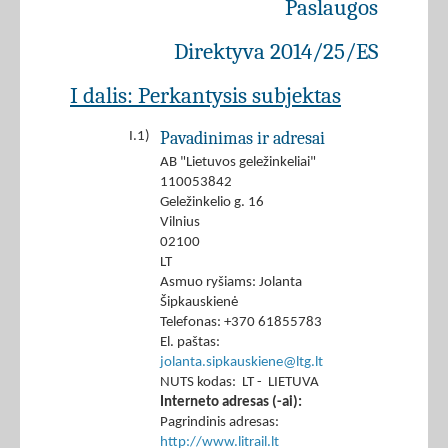
Paslaugos
Direktyva 2014/25/ES
I dalis: Perkantysis subjektas
Pavadinimas ir adresai
I.1)
AB "Lietuvos geležinkeliai"
110053842
Geležinkelio g. 16
Vilnius
02100
LT
Asmuo ryšiams: Jolanta
Šipkauskienė
Telefonas: +370 61855783
El. paštas:
jolanta.sipkauskiene@ltg.lt
NUTS kodas: LT - LIETUVA
Interneto adresas (-ai):
Pagrindinis adresas:
http://www.litrail.lt