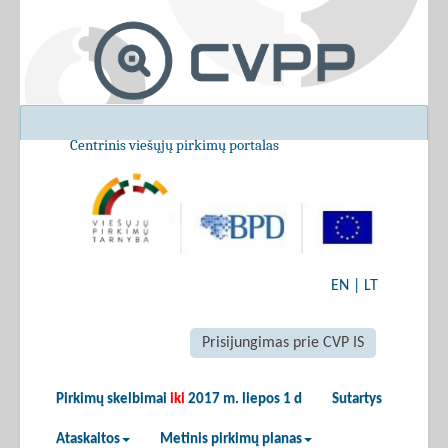
Centrinis viešųjų pirkimų portalas
EN
|
LT
Prisijungimas prie CVP IS
Pirkimų skelbimai
iki
2017 m. liepos 1 d
Sutartys
Ataskaitos
Metinis pirkimų planas