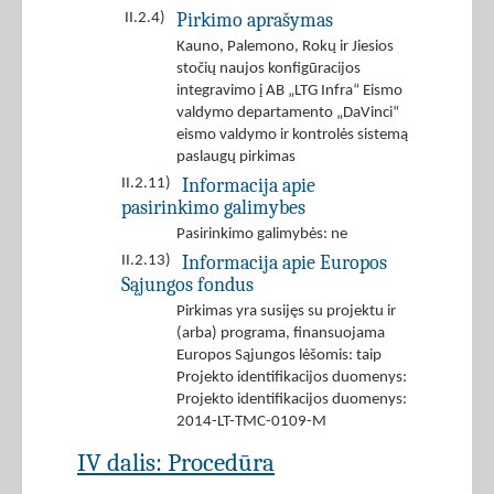
Pirkimo aprašymas
II.2.4)
Kauno, Palemono, Rokų ir Jiesios
stočių naujos konfigūracijos
integravimo į AB „LTG Infra“ Eismo
valdymo departamento „DaVinci“
eismo valdymo ir kontrolės sistemą
paslaugų pirkimas
Informacija apie
II.2.11)
pasirinkimo galimybes
Pasirinkimo galimybės: ne
Informacija apie Europos
II.2.13)
Sąjungos fondus
Pirkimas yra susijęs su projektu ir
(arba) programa, finansuojama
Europos Sąjungos lėšomis: taip
Projekto identifikacijos duomenys:
Projekto identifikacijos duomenys:
2014-LT-TMC-0109-M
IV dalis: Procedūra