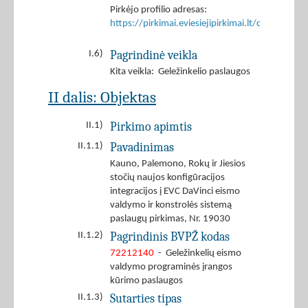
Pirkėjo profilio adresas:
https://pirkimai.eviesiejipirkimai.lt/ctm/Co
Pagrindinė veikla
I.6)
Kita veikla: Geležinkelio paslaugos
II dalis: Objektas
Pirkimo apimtis
II.1)
Pavadinimas
II.1.1)
Kauno, Palemono, Rokų ir Jiesios
stočių naujos konfigūracijos
integracijos į EVC DaVinci eismo
valdymo ir konstrolės sistemą
paslaugų pirkimas, Nr. 19030
Pagrindinis BVPŽ kodas
II.1.2)
72212140
- Geležinkelių eismo
valdymo programinės įrangos
kūrimo paslaugos
Sutarties tipas
II.1.3)