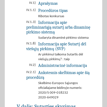
Aprašymas
IV.1)
Procedūros tipas
IV.1.1)
Ribotas konkursas
Informacija apie
IV.1.3)
preliminariąją sutartį arba dinaminę
pirkimo sistemą
Sudaryta dinaminė pirkimo sistema
Informacija apie Sutartį dėl
IV.1.8)
viešųjų pirkimų (SVP)
Ar pirkimui taikoma Sutartis dėl
viešųjų pirkimų? : taip
Administracinė informacija
IV.2)
Ankstesnis skelbimas apie šią
IV.2.1)
procedūrą
Skelbimo Europos Sąjungos
oficialiajame leidinyje numeris:
2020/S 009-018232
2020-649029
V dalis: Sutarties skyrimas