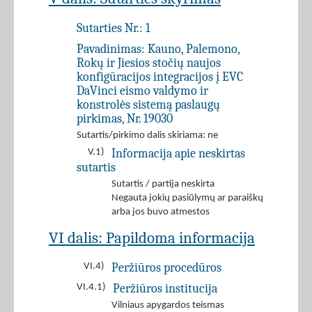
Sutarties Nr.:
1
Pavadinimas:
Kauno, Palemono,
Rokų ir Jiesios stočių naujos
konfigūracijos integracijos į EVC
DaVinci eismo valdymo ir
konstrolės sistemą paslaugų
pirkimas, Nr. 19030
Sutartis/pirkimo dalis skiriama: ne
Informacija apie neskirtas
V.1)
sutartis
Sutartis / partija neskirta
Negauta jokių pasiūlymų ar paraiškų
arba jos buvo atmestos
VI dalis: Papildoma informacija
Peržiūros procedūros
VI.4)
Peržiūros institucija
VI.4.1)
Vilniaus apygardos teismas