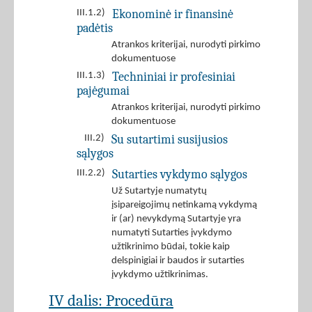
Ekonominė ir finansinė
III.1.2)
padėtis
Atrankos kriterijai, nurodyti pirkimo
dokumentuose
Techniniai ir profesiniai
III.1.3)
pajėgumai
Atrankos kriterijai, nurodyti pirkimo
dokumentuose
Su sutartimi susijusios
III.2)
sąlygos
Sutarties vykdymo sąlygos
III.2.2)
Už Sutartyje numatytų
įsipareigojimų netinkamą vykdymą
ir (ar) nevykdymą Sutartyje yra
numatyti Sutarties įvykdymo
užtikrinimo būdai, tokie kaip
delspinigiai ir baudos ir sutarties
įvykdymo užtikrinimas.
IV dalis: Procedūra