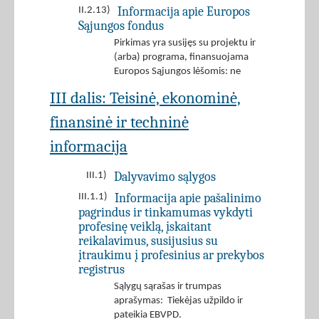
Informacija apie Europos
II.2.13)
Sąjungos fondus
Pirkimas yra susijęs su projektu ir
(arba) programa, finansuojama
Europos Sąjungos lėšomis: ne
III dalis: Teisinė, ekonominė,
finansinė ir techninė
informacija
Dalyvavimo sąlygos
III.1)
Informacija apie pašalinimo
III.1.1)
pagrindus ir tinkamumas vykdyti
profesinę veiklą, įskaitant
reikalavimus, susijusius su
įtraukimu į profesinius ar prekybos
registrus
Sąlygų sąrašas ir trumpas
aprašymas: Tiekėjas užpildo ir
pateikia EBVPD.