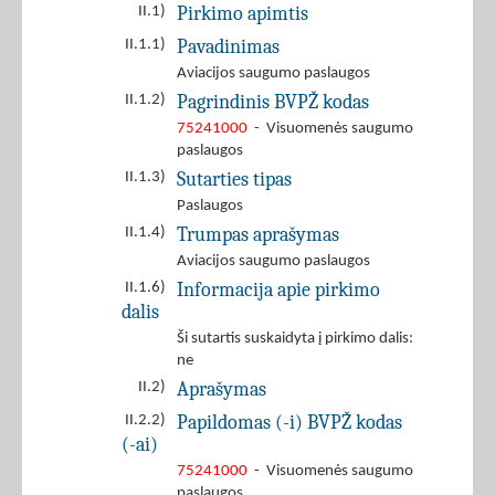
Pirkimo apimtis
II.1)
Pavadinimas
II.1.1)
Aviacijos saugumo paslaugos
Pagrindinis BVPŽ kodas
II.1.2)
75241000
- Visuomenės saugumo
paslaugos
Sutarties tipas
II.1.3)
Paslaugos
Trumpas aprašymas
II.1.4)
Aviacijos saugumo paslaugos
Informacija apie pirkimo
II.1.6)
dalis
Ši sutartis suskaidyta į pirkimo dalis:
ne
Aprašymas
II.2)
Papildomas (-i) BVPŽ kodas
II.2.2)
(-ai)
75241000
- Visuomenės saugumo
paslaugos