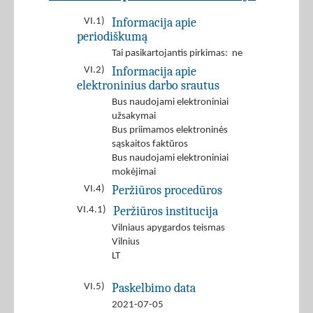
Informacija apie
VI.1)
periodiškumą
Tai pasikartojantis pirkimas: ne
Informacija apie
VI.2)
elektroninius darbo srautus
Bus naudojami elektroniniai
užsakymai
Bus priimamos elektroninės
sąskaitos faktūros
Bus naudojami elektroniniai
mokėjimai
Peržiūros procedūros
VI.4)
Peržiūros institucija
VI.4.1)
Vilniaus apygardos teismas
Vilnius
LT
Paskelbimo data
VI.5)
2021-07-05