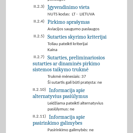
Įgyvendinimo vieta
II.2.3)
NUTS kodas: LT - LIETUVA
Pirkimo aprašymas
II.2.4)
Aviacijos saugumo paslaugos
Sutarties skyrimo kriterijai
II.2.5)
Toliau pateikti kriterijai
Kaina
Sutarties, preliminariosios
II.2.7)
sutarties ar dinaminės pirkimo
sistemos taikymo trukmė
Trukmė mėnesiais: 37
Ši sutartis gali būti pratęsta: ne
Informacija apie
II.2.10)
alternatyvius pasiūlymus
Leidžiama pateikti alternatyvius
pasiūlymus: ne
Informacija apie
II.2.11)
pasirinkimo galimybes
Pasirinkimo galimybės: ne