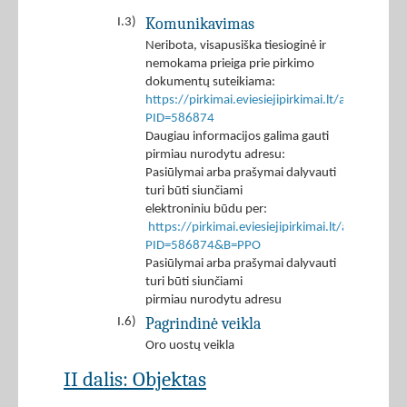
Komunikavimas
I.3)
Neribota, visapusiška tiesioginė ir
nemokama prieiga prie pirkimo
dokumentų suteikiama:
https://pirkimai.eviesiejipirkimai.lt/app/rfq/p
PID=586874
Daugiau informacijos galima gauti
pirmiau nurodytu adresu:
Pasiūlymai arba prašymai dalyvauti
turi būti siunčiami
elektroniniu būdu per:
https://pirkimai.eviesiejipirkimai.lt/app/rfq/r
PID=586874&B=PPO
Pasiūlymai arba prašymai dalyvauti
turi būti siunčiami
pirmiau nurodytu adresu
Pagrindinė veikla
I.6)
Oro uostų veikla
II dalis: Objektas