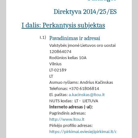
Direktyva 2014/25/ES
I dalis: Perkantysis subjektas
Pavadinimas ir adresai
I.1)
Valstybės įmonė Lietuvos oro uostai
120864074
Rodūnios kelias 10A
Vilnius
LT-02189
LT
Asmuo ryšiams: Andrius Kačinskas
Telefonas: +370 61806814
El. paštas:
a.kacinskas@ltou.lt
NUTS kodas: LT - LIETUVA
Interneto adresas (-ai):
Pagrindinis adresas:
http://www.ltou.lt
Pirkėjo profilio adresas:
https://pirkimai.eviesiejipirkimai.lt/ctm/Co