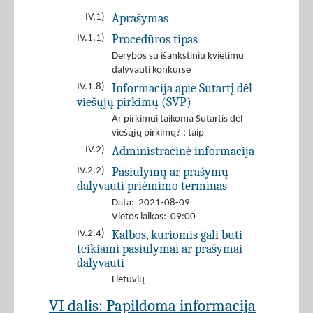
Aprašymas
IV.1)
Procedūros tipas
IV.1.1)
Derybos su išankstiniu kvietimu
dalyvauti konkurse
Informacija apie Sutartį dėl
IV.1.8)
viešųjų pirkimų (SVP)
Ar pirkimui taikoma Sutartis dėl
viešųjų pirkimų? : taip
Administracinė informacija
IV.2)
Pasiūlymų ar prašymų
IV.2.2)
dalyvauti priėmimo terminas
Data: 2021-08-09
Vietos laikas: 09:00
Kalbos, kuriomis gali būti
IV.2.4)
teikiami pasiūlymai ar prašymai
dalyvauti
Lietuvių
VI dalis: Papildoma informacija