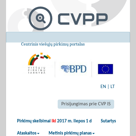
Centrinis viešųjų pirkimų portalas
EN
|
LT
Prisijungimas prie CVP IS
Pirkimų skelbimai
iki
2017 m. liepos 1 d
Sutartys
Ataskaitos
Metinis pirkimų planas