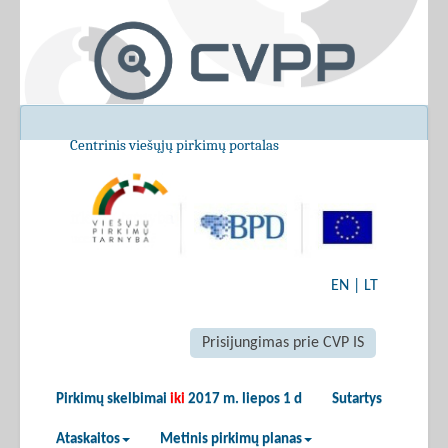
Centrinis viešųjų pirkimų portalas
EN
|
LT
Prisijungimas prie CVP IS
Pirkimų skelbimai
iki
2017 m. liepos 1 d
Sutartys
Ataskaitos
Metinis pirkimų planas