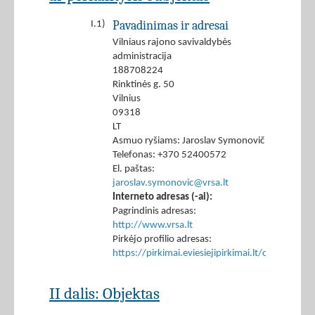
Pavadinimas ir adresai
I.1)
Vilniaus rajono savivaldybės
administracija
188708224
Rinktinės g. 50
Vilnius
09318
LT
Asmuo ryšiams: Jaroslav Symonovič
Telefonas: +370 52400572
El. paštas:
jaroslav.symonovic@vrsa.lt
Interneto adresas (-ai):
Pagrindinis adresas:
http://www.vrsa.lt
Pirkėjo profilio adresas:
https://pirkimai.eviesiejipirkimai.lt/ctm/Co
II dalis: Objektas