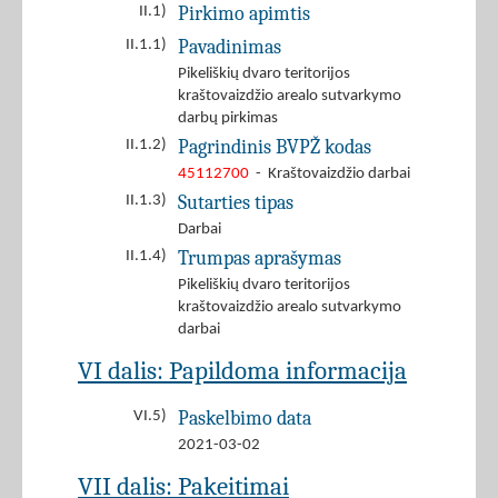
Pirkimo apimtis
II.1)
Pavadinimas
II.1.1)
Pikeliškių dvaro teritorijos
kraštovaizdžio arealo sutvarkymo
darbų pirkimas
Pagrindinis BVPŽ kodas
II.1.2)
45112700
- Kraštovaizdžio darbai
Sutarties tipas
II.1.3)
Darbai
Trumpas aprašymas
II.1.4)
Pikeliškių dvaro teritorijos
kraštovaizdžio arealo sutvarkymo
darbai
VI dalis: Papildoma informacija
Paskelbimo data
VI.5)
2021-03-02
VII dalis: Pakeitimai