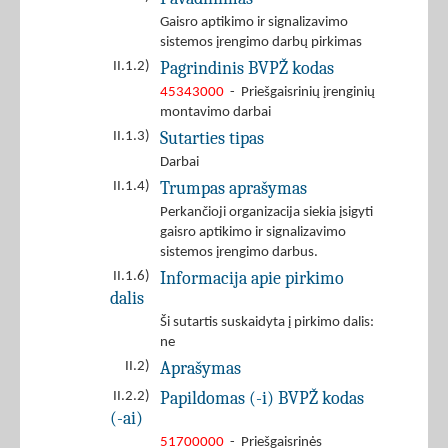
Gaisro aptikimo ir signalizavimo
sistemos įrengimo darbų pirkimas
Pagrindinis BVPŽ kodas
II.1.2)
45343000
- Priešgaisrinių įrenginių
montavimo darbai
Sutarties tipas
II.1.3)
Darbai
Trumpas aprašymas
II.1.4)
Perkančioji organizacija siekia įsigyti
gaisro aptikimo ir signalizavimo
sistemos įrengimo darbus.
Informacija apie pirkimo
II.1.6)
dalis
Ši sutartis suskaidyta į pirkimo dalis:
ne
Aprašymas
II.2)
Papildomas (-i) BVPŽ kodas
II.2.2)
(-ai)
51700000
- Priešgaisrinės