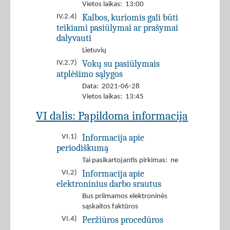
Vietos laikas: 13:00
Kalbos, kuriomis gali būti
IV.2.4)
teikiami pasiūlymai ar prašymai
dalyvauti
Lietuvių
Vokų su pasiūlymais
IV.2.7)
atplėšimo sąlygos
Data: 2021-06-28
Vietos laikas: 13:45
VI dalis: Papildoma informacija
Informacija apie
VI.1)
periodiškumą
Tai pasikartojantis pirkimas: ne
Informacija apie
VI.2)
elektroninius darbo srautus
Bus priimamos elektroninės
sąskaitos faktūros
Peržiūros procedūros
VI.4)