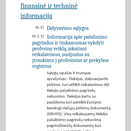
finansinė ir techninė
informacija
Dalyvavimo sąlygos
III.1)
Informacija apie pašalinimo
III.1.1)
pagrindus ir tinkamumas vykdyti
profesinę veiklą, įskaitant
reikalavimus, susijusius su
įtraukimu į profesinius ar prekybos
registrus
Sąlygų sąrašas ir trumpas
aprašymas: Tiekėjas, dalyvaujantis
pirkime, turi atitikti reikalavimus dėl
tiekėjo pašalinimo pagrindų
nebuvimo. Tiekėjas kartu su
pasiūlymu turi pateikti Europos
bendrąjį viešųjų pirkimų dokumentą
(EBVPD). Visų reikalaujamų tiekėjo
pašalinimo pagrindų nebuvimą
pagrindžiančių dokumentų bus