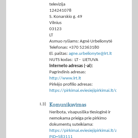
televizija
124241078
S. Konarskio g. 49
Vilnius
03123
LT
Asmuo ryšiams: Agnė Urbelionytė
Telefonas: +370 52363180
El. paštas:
agne.urbelionyte@lrt.lt
NUTS kodas: LT - LIETUVA
Interneto adresas (-ai):
Pagrindinis adresas:
http://www.lrt.lt
Pirkėjo profilio adresas:
https://pirkimai.eviesiejipirkimai.lt/ctm/Co
Komunikavimas
I.3)
Neribota, visapusiška tiesioginė ir
nemokama prieiga prie pirkimo
dokumentų suteikiama:
https://pirkimai.eviesiejipirkimai.lt/app/rfq/p
PID=583111