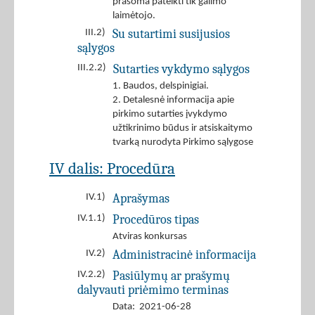
prašoma pateikti tik galimo
laimėtojo.
Su sutartimi susijusios
III.2)
sąlygos
Sutarties vykdymo sąlygos
III.2.2)
1. Baudos, delspinigiai.
2. Detalesnė informacija apie
pirkimo sutarties įvykdymo
užtikrinimo būdus ir atsiskaitymo
tvarką nurodyta Pirkimo sąlygose
IV dalis: Procedūra
Aprašymas
IV.1)
Procedūros tipas
IV.1.1)
Atviras konkursas
Administracinė informacija
IV.2)
Pasiūlymų ar prašymų
IV.2.2)
dalyvauti priėmimo terminas
Data: 2021-06-28