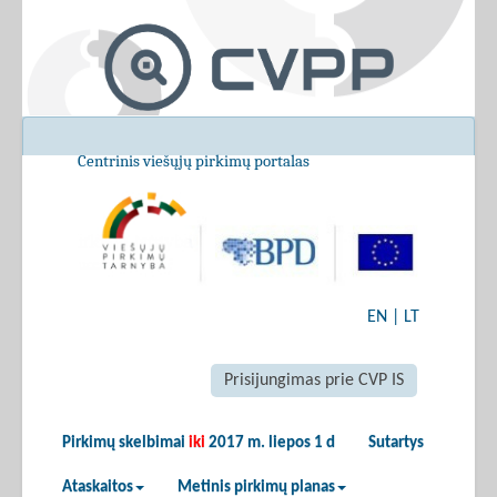
Centrinis viešųjų pirkimų portalas
EN
|
LT
Prisijungimas prie CVP IS
Pirkimų skelbimai
iki
2017 m. liepos 1 d
Sutartys
Ataskaitos
Metinis pirkimų planas