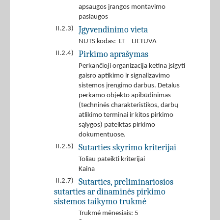
apsaugos įrangos montavimo
paslaugos
Įgyvendinimo vieta
II.2.3)
NUTS kodas: LT - LIETUVA
Pirkimo aprašymas
II.2.4)
Perkančioji organizacija ketina įsigyti
gaisro aptikimo ir signalizavimo
sistemos įrengimo darbus. Detalus
perkamo objekto apibūdinimas
(techninės charakteristikos, darbų
atlikimo terminai ir kitos pirkimo
sąlygos) pateiktas pirkimo
dokumentuose.
Sutarties skyrimo kriterijai
II.2.5)
Toliau pateikti kriterijai
Kaina
Sutarties, preliminariosios
II.2.7)
sutarties ar dinaminės pirkimo
sistemos taikymo trukmė
Trukmė mėnesiais: 5