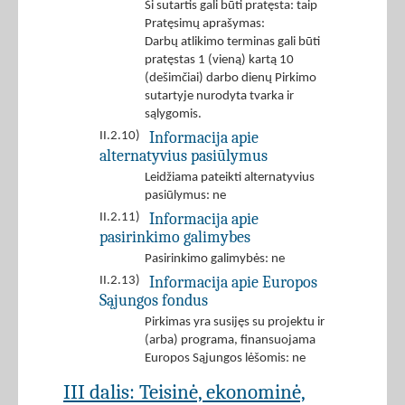
Ši sutartis gali būti pratęsta: taip
Pratęsimų aprašymas:
Darbų atlikimo terminas gali būti
pratęstas 1 (vieną) kartą 10
(dešimčiai) darbo dienų Pirkimo
sutartyje nurodyta tvarka ir
sąlygomis.
Informacija apie
II.2.10)
alternatyvius pasiūlymus
Leidžiama pateikti alternatyvius
pasiūlymus: ne
Informacija apie
II.2.11)
pasirinkimo galimybes
Pasirinkimo galimybės: ne
Informacija apie Europos
II.2.13)
Sąjungos fondus
Pirkimas yra susijęs su projektu ir
(arba) programa, finansuojama
Europos Sąjungos lėšomis: ne
III dalis: Teisinė, ekonominė,