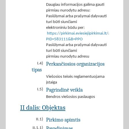
Daugiau informacijos galima gauti
pirmiau nurodytu adresu:
Pasiūlymai arba prašymai dalyvauti
turi būti siunčiami
elektroniniu būdu per:
https://pirkimai.eviesiejipirkimai.lt/app/rfq/r
PID=583111&B=PPO
Pasiūlymai arba prašymai dalyvauti
turi būti siunčiami
pirmiau nurodytu adresu
Perkančiosios organizacijos
I.4)
tipas
Viešosios teisės reglamentuojama
įstaiga
Pagrindinė veikla
I.5)
Bendros viešosios paslaugos
II dalis: Objektas
Pirkimo apimtis
II.1)
Pavadinimas
II.1.1)