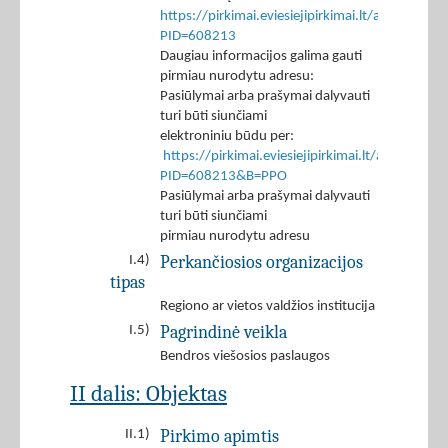
https://pirkimai.eviesiejipirkimai.lt/app/rfq/p
PID=608213
Daugiau informacijos galima gauti
pirmiau nurodytu adresu:
Pasiūlymai arba prašymai dalyvauti
turi būti siunčiami
elektroniniu būdu per:
https://pirkimai.eviesiejipirkimai.lt/app/rfq/r
PID=608213&B=PPO
Pasiūlymai arba prašymai dalyvauti
turi būti siunčiami
pirmiau nurodytu adresu
Perkančiosios organizacijos
I.4)
tipas
Regiono ar vietos valdžios institucija
Pagrindinė veikla
I.5)
Bendros viešosios paslaugos
II dalis: Objektas
Pirkimo apimtis
II.1)