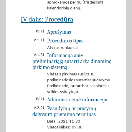
apmokamos per 30 (trisdešimt)
kalendorinių dienų.
IV dalis: Procedūra
Aprašymas
IV.1)
Procedūros tipas
IV.1.1)
Atviras konkursas
Informacija apie
IV.1.3)
preliminariąją sutartį arba dinaminę
pirkimo sistemą
Viešasis pirkimas susijęs su
preliminariosios sutarties sudarymu
Preliminarioji sutartis su vieninteliu
veiklos vykdytoju
Administracinė informacija
IV.2)
Pasiūlymų ar prašymų
IV.2.2)
dalyvauti priėmimo terminas
Data: 2021-11-30
Vietos laikas: 09:00