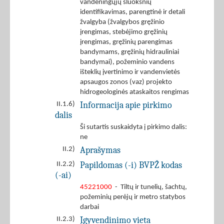
vandeningųjų sluoksnių
identifikavimas, parengtinė ir detali
žvalgyba (žvalgybos gręžinio
įrengimas, stebėjimo gręžinių
įrengimas, gręžinių parengimas
bandymams, gręžinių hidrauliniai
bandymai), požeminio vandens
išteklių įvertinimo ir vandenvietės
apsaugos zonos (vaz) projekto
hidrogeologinės ataskaitos rengimas
Informacija apie pirkimo
II.1.6)
dalis
Ši sutartis suskaidyta į pirkimo dalis:
ne
Aprašymas
II.2)
Papildomas (-i) BVPŽ kodas
II.2.2)
(-ai)
45221000
- Tiltų ir tunelių, šachtų,
požeminių perėjų ir metro statybos
darbai
Įgyvendinimo vieta
II.2.3)