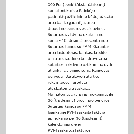
000 Eur (penki tūkstančiai eurų)
sumai bet kuriuo iš tiekėjo
pasirinktų užtikrinimo būdų: užstatu
arba banko garantija, arba
draudimo bendrovės laidavimu.
Sutarties įvykdymo užtikrinimo
suma – 10 (dešimt) procentų nuo
Sutarties kainos su PVM. Garantas
arba laiduotojas: bankas, kredito
unija ar draudimo bendrovė arba
sutarties įvykdymo užtikrinimo dydį
atitinkančią pinigų sumą Rangovas
perveda į Užsakovo Sutarties
rekvizituose nurodytą
atsiskaitomąją sąskaitą.
Numatomas avansinis mokėjimas iki
30 (trisdešimt ) proc. nuo bendros
Sutarties kainos su PVM.
Išankstinė PVM sąskaita faktūra
apmokama per 30 (trisdešimt)
kalendorinių dienų.
PVM sąskaitos faktūros