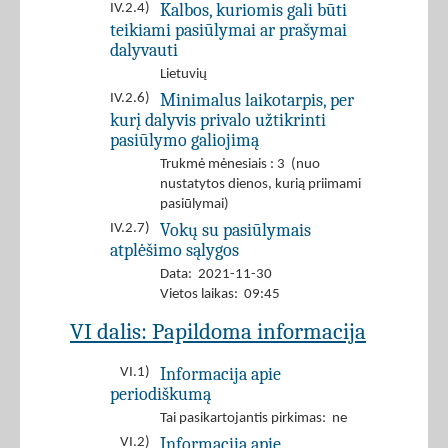
Kalbos, kuriomis gali būti
IV.2.4)
teikiami pasiūlymai ar prašymai
dalyvauti
Lietuvių
Minimalus laikotarpis, per
IV.2.6)
kurį dalyvis privalo užtikrinti
pasiūlymo galiojimą
Trukmė mėnesiais : 3 (nuo
nustatytos dienos, kurią priimami
pasiūlymai)
Vokų su pasiūlymais
IV.2.7)
atplėšimo sąlygos
Data: 2021-11-30
Vietos laikas: 09:45
VI dalis: Papildoma informacija
Informacija apie
VI.1)
periodiškumą
Tai pasikartojantis pirkimas: ne
Informacija apie
VI.2)