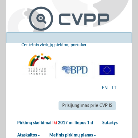
Centrinis viešųjų pirkimų portalas
EN
|
LT
Prisijungimas prie CVP IS
Pirkimų skelbimai
iki
2017 m. liepos 1 d
Sutartys
Ataskaitos
Metinis pirkimų planas