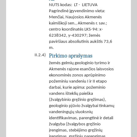
NUTS kodas: LT - LIETUVA
Pagrindinė įgyvendinimo vieta:
Menčiai, Naujosios Akmenės
kaimiškoji sen., Akmenės r. sav.;
centro koordinatės LKS-94: x-
6238342, y-430297; žemės
paviršiaus absoliutinis aukštis 73,6
m.
Pirkimo aprašymas
II.2.4)
žemės gelmių geologinio tyrimo ir
Akmenės rajone esančios laisvosios
ekonominės zonos aprūpinimo
požeminiu vandeniu I ir II etapo
darbai, kurie apima: požeminio
vandens išteklių paieška
(žvalgybinio gręžinio gręžimas),
geologinio pjūvio žvalgybai tinkamų
vandeningųjų sluoksnių
identifikavimas, parengtinė ir detali
žvalgyba (žvalgybos gręžinio
įrengimas, stebėjimo gręžinių
įrengimas, gręžinių parengimas