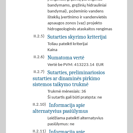
bandymams, gręžinių hidrauliniai
bandymai), požeminio vandens
išteklių įvertinimo ir vandenvietės
apsaugos zonos (vaz) projekto
hidrogeologinės ataskaitos rengimas
Sutarties skyrimo kriterijai
II.2.5)
Toliau pateikti kriterijai
Kaina
Numatoma vertė
II.2.6)
Vertė be PVM: 413223.14 EUR
Sutarties, preliminariosios
II.2.7)
sutarties ar dinaminės pirkimo
sistemos taikymo trukmė
Trukmė mėnesiais: 36
Ši sutartis gali būti pratęsta: ne
Informacija apie
II.2.10)
alternatyvius pasiūlymus
Leidžiama pateikti alternatyvius
pasiūlymus: ne
Informacija apie
II.2.11)