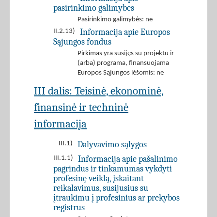
pasirinkimo galimybes
Pasirinkimo galimybės: ne
Informacija apie Europos
II.2.13)
Sąjungos fondus
Pirkimas yra susijęs su projektu ir
(arba) programa, finansuojama
Europos Sąjungos lėšomis: ne
III dalis: Teisinė, ekonominė,
finansinė ir techninė
informacija
Dalyvavimo sąlygos
III.1)
Informacija apie pašalinimo
III.1.1)
pagrindus ir tinkamumas vykdyti
profesinę veiklą, įskaitant
reikalavimus, susijusius su
įtraukimu į profesinius ar prekybos
registrus