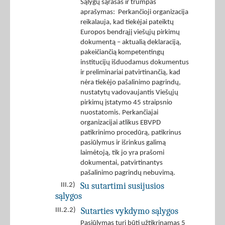
Sąlygų sąrašas ir trumpas
aprašymas: Perkančioji organizacija
reikalauja, kad tiekėjai pateiktų
Europos bendrąjį viešųjų pirkimų
dokumentą – aktualią deklaraciją,
pakeičiančią kompetentingų
institucijų išduodamus dokumentus
ir preliminariai patvirtinančią, kad
nėra tiekėjo pašalinimo pagrindų,
nustatytų vadovaujantis Viešųjų
pirkimų įstatymo 45 straipsnio
nuostatomis. Perkančiajai
organizacijai atlikus EBVPD
patikrinimo procedūrą, patikrinus
pasiūlymus ir išrinkus galimą
laimėtoją, tik jo yra prašomi
dokumentai, patvirtinantys
pašalinimo pagrindų nebuvimą.
Su sutartimi susijusios
III.2)
sąlygos
Sutarties vykdymo sąlygos
III.2.2)
Pasiūlymas turi būti užtikrinamas 5