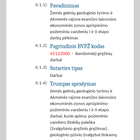
Pavadinimas
II.1.1)
Žemės gelmių geologinio tyrimo ir
Akmenės rajone esančios laisvosios
ekonominės zonos aprūpinimo
požeminiu vandeniu I ir II etapo
darbų pirkimas
Pagrindinis BVPŽ kodas
II.1.2)
45122000
- Bandomieji gręžinių
darbai
Sutarties tipas
II.1.3)
Darbai
Trumpas aprašymas
II.1.4)
žemės gelmių geologinio tyrimo ir
Akmenės rajone esančios laisvosios
ekonominės zonos aprūpinimo
požeminiu vandeniu I ir II etapo
darbai, kurie apima: požeminio
vandens išteklių paieška
(žvalgybinio gręžinio gręžimas),
geologinio pjūvio žvalgybai tinkamų