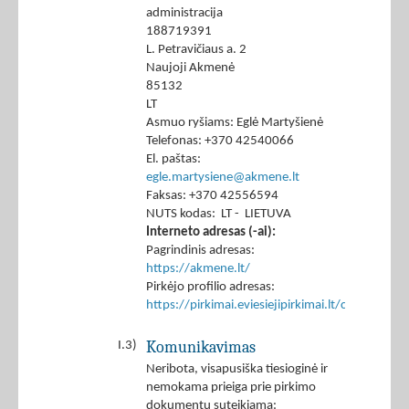
administracija
188719391
L. Petravičiaus a. 2
Naujoji Akmenė
85132
LT
Asmuo ryšiams: Eglė Martyšienė
Telefonas: +370 42540066
El. paštas:
egle.martysiene@akmene.lt
Faksas: +370 42556594
NUTS kodas: LT - LIETUVA
Interneto adresas (-ai):
Pagrindinis adresas:
https://akmene.lt/
Pirkėjo profilio adresas:
https://pirkimai.eviesiejipirkimai.lt/ctm/Co
Komunikavimas
I.3)
Neribota, visapusiška tiesioginė ir
nemokama prieiga prie pirkimo
dokumentų suteikiama: