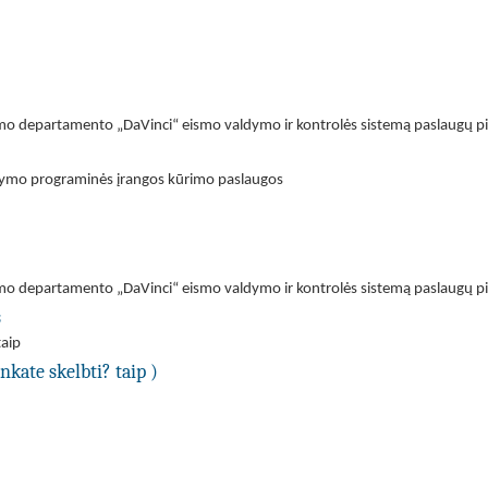
mo departamento „DaVinci“ eismo valdymo ir kontrolės sistemą paslaugų p
dymo programinės įrangos kūrimo paslaugos
mo departamento „DaVinci“ eismo valdymo ir kontrolės sistemą paslaugų p
s
taip
nkate skelbti? taip )