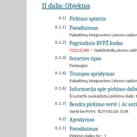
II dalis: Objektas
Pirkimo apimtis
II.1)
Pavadinimas
II.1.1)
Pakeitimų integravimo į eismo valdy
Pagrindinis BVPŽ kodas
II.1.2)
72212140
- Geležinkelių eismo val
Sutarties tipas
II.1.3)
Paslaugos
Trumpas aprašymas
II.1.4)
Pakeitimų integravimo į eismo valdy
Informacija apie pirkimo dali
II.1.6)
Ši sutartis suskaidyta į pirkimo dalis: 
Bendra pirkimo vertė ( Ar suti
II.1.7)
Vertė be PVM: 829700.00 EUR
Aprašymas
II.2)
Pavadinimas
II.2.1)
Pirkimo dalies Nr.: 1