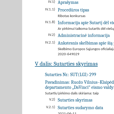
Aprašymas
IV.1)
Procedūros tipas
IV.1.1)
Ribotas konkursas
Informacija apie Sutartį dėl 
IV.1.8)
Ar pirkimui taikoma Sutartis dėl viešų
Administracinė informacija
IV.2)
Ankstesnis skelbimas apie šią
IV.2.1)
Skelbimo Europos Sąjungos oficiali
2020-649029
V dalis: Sutarties skyrimas
Sutarties Nr.:
SUT(LGI)-299
Pavadinimas:
Ruožo Vilnius–Klaipėda
departamento „DaVinci“ eismo valdy
Sutartis/pirkimo dalis skiriama: taip
Sutarties skyrimas
V.2)
Sutarties sudarymo data
V.2.1)
2021-06-11