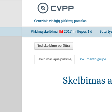
Centrinis viešųjų pirkimų portalas
Pirkimų skelbimai
iki
2017 m. liepos 1 d
Sutarty
Ted skelbimo peržiūra
Skelbimas apie pirkimą
Dokumento grupė
Skelbimas a