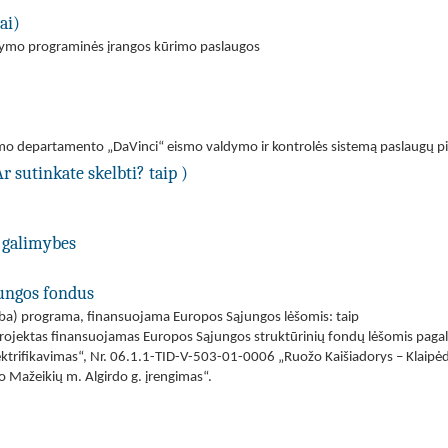
ai)
dymo programinės įrangos kūrimo paslaugos
mo departamento „DaVinci“ eismo valdymo ir kontrolės sistemą paslaugų p
Ar sutinkate skelbti? taip )
 galimybes
jungos fondus
(arba) programa, finansuojama Europos Sąjungos lėšomis: taip
Projektas finansuojamas Europos Sąjungos struktūrinių fondų lėšomis pagal
ektrifikavimas“, Nr. 06.1.1-TID-V-503-01-0006 „Ruožo Kaišiadorys – Klaipėda
o Mažeikių m. Algirdo g. įrengimas“.