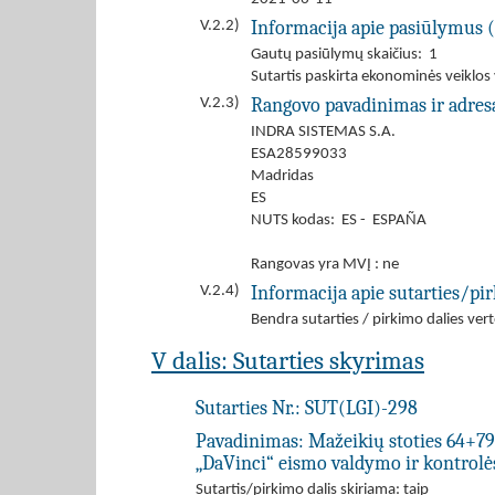
Informacija apie pasiūlymus ( 
V.2.2)
Gautų pasiūlymų skaičius: 1
Sutartis paskirta ekonominės veiklos
Rangovo pavadinimas ir adresas
V.2.3)
INDRA SISTEMAS S.A.
ESA28599033
Madridas
ES
NUTS kodas: ES - ESPAÑA
Rangovas yra MVĮ : ne
Informacija apie sutarties/pir
V.2.4)
Bendra sutarties / pirkimo dalies v
V dalis: Sutarties skyrimas
Sutarties Nr.:
SUT(LGI)-298
Pavadinimas:
Mažeikių stoties 64+7
„DaVinci“ eismo valdymo ir kontrolė
Sutartis/pirkimo dalis skiriama: taip