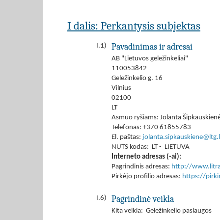
I dalis: Perkantysis subjektas
Pavadinimas ir adresai
I.1)
AB "Lietuvos geležinkeliai"
110053842
Geležinkelio g. 16
Vilnius
02100
LT
Asmuo ryšiams: Jolanta Šipkauskien
Telefonas: +370 61855783
El. paštas:
jolanta.sipkauskiene@ltg.l
NUTS kodas: LT - LIETUVA
Interneto adresas (-ai):
Pagrindinis adresas:
http://www.litrai
Pirkėjo profilio adresas:
https://pir
Pagrindinė veikla
I.6)
Kita veikla: Geležinkelio paslaugos