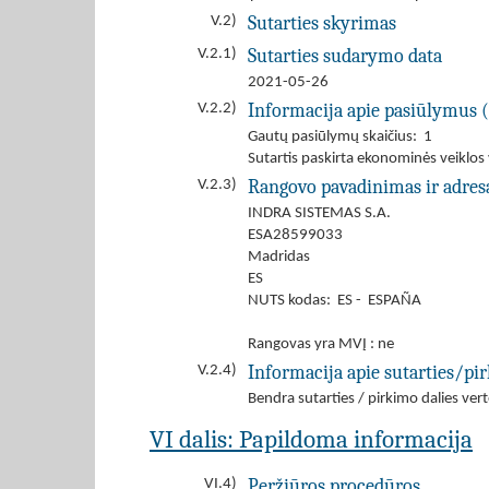
Sutarties skyrimas
V.2)
Sutarties sudarymo data
V.2.1)
2021-05-26
Informacija apie pasiūlymus ( 
V.2.2)
Gautų pasiūlymų skaičius: 1
Sutartis paskirta ekonominės veiklos
Rangovo pavadinimas ir adresas
V.2.3)
INDRA SISTEMAS S.A.
ESA28599033
Madridas
ES
NUTS kodas: ES - ESPAÑA
Rangovas yra MVĮ : ne
Informacija apie sutarties/pir
V.2.4)
Bendra sutarties / pirkimo dalies v
VI dalis: Papildoma informacija
Peržiūros procedūros
VI.4)