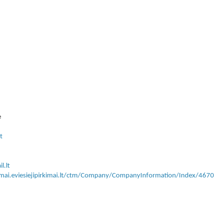
ė
t
l.lt
kimai.eviesiejipirkimai.lt/ctm/Company/CompanyInformation/Index/4670