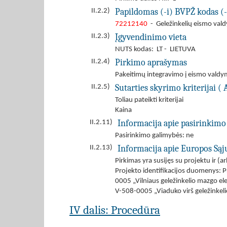
Papildomas (-i) BVPŽ kodas (-
II.2.2)
72212140
- Geležinkelių eismo val
Įgyvendinimo vieta
II.2.3)
NUTS kodas: LT - LIETUVA
Pirkimo aprašymas
II.2.4)
Pakeitimų integravimo į eismo valdy
Sutarties skyrimo kriterijai ( 
II.2.5)
Toliau pateikti kriterijai
Kaina
Informacija apie pasirinkimo
II.2.11)
Pasirinkimo galimybės: ne
Informacija apie Europos Są
II.2.13)
Pirkimas yra susijęs su projektu ir 
Projekto identifikacijos duomenys: 
0005 „Vilniaus geležinkelio mazgo el
V-508-0005 „Viaduko virš geležinkeli
IV dalis: Procedūra