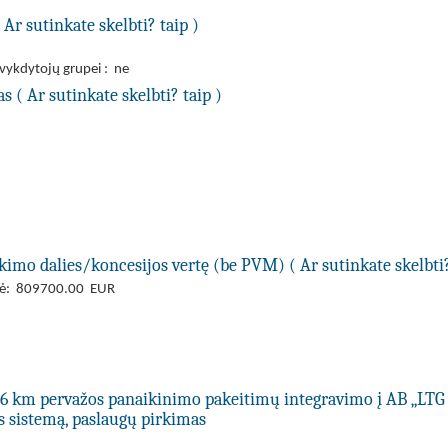
Ar sutinkate skelbti? taip )
 vykdytojų grupei : ne
 ( Ar sutinkate skelbti? taip )
kimo dalies/koncesijos vertę (be PVM) ( Ar sutinkate skelbti?
ertė: 809700.00 EUR
96 km pervažos panaikinimo pakeitimų integravimo į AB „LT
s sistemą, paslaugų pirkimas