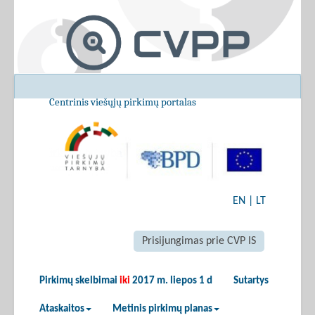
Centrinis viešųjų pirkimų portalas
EN
|
LT
Prisijungimas prie CVP IS
Pirkimų skelbimai
iki
2017 m. liepos 1 d
Sutartys
Ataskaitos
Metinis pirkimų planas