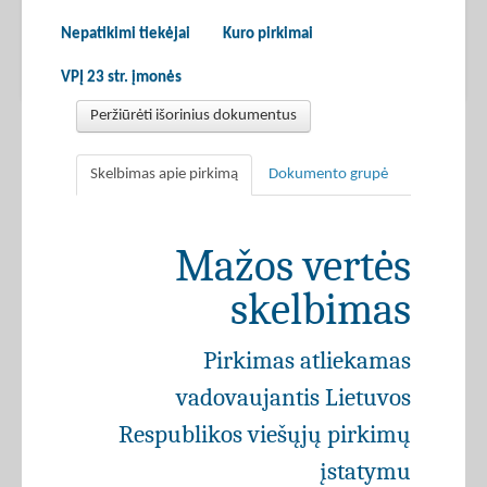
Nepatikimi tiekėjai
Kuro pirkimai
VPĮ 23 str. įmonės
Peržiūrėti išorinius dokumentus
Skelbimas apie pirkimą
Dokumento grupė
Mažos vertės
skelbimas
Pirkimas atliekamas
vadovaujantis Lietuvos
Respublikos viešųjų pirkimų
įstatymu