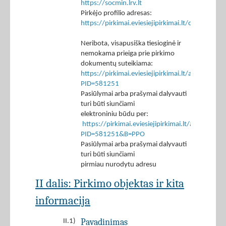
https://socmin.lrv.lt
Pirkėjo profilio adresas:
https://pirkimai.eviesiejipirkimai.lt/ctm/Co
Neribota, visapusiška tiesioginė ir
nemokama prieiga prie pirkimo
dokumentų suteikiama:
https://pirkimai.eviesiejipirkimai.lt/app/rfq/p
PID=581251
Pasiūlymai arba prašymai dalyvauti
turi būti siunčiami
elektroniniu būdu per:
https://pirkimai.eviesiejipirkimai.lt/app/rfq/r
PID=581251&B=PPO
Pasiūlymai arba prašymai dalyvauti
turi būti siunčiami
pirmiau nurodytu adresu
II dalis: Pirkimo objektas ir kita
informacija
Pavadinimas
II.1)