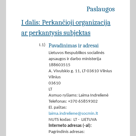
Paslaugos
I dalis: Perkančioji organizacija
ar perkantysis subjektas
Pavadinimas ir adresai
I.1)
Lietuvos Respublikos socialinės
apsaugos ir darbo ministerija
188603515
A. Vivulskio g. 11, LT-03610 Vilnius
Vilnius
03610
LT
Asmuo ryšiams: Laima Indrelienė
Telefonas: +370 65859302
El. paštas:
laima.indreliene@socmin.lt
NUTS kodas: LT - LIETUVA
Interneto adresas (-ai):
Pagrindinis adresas: