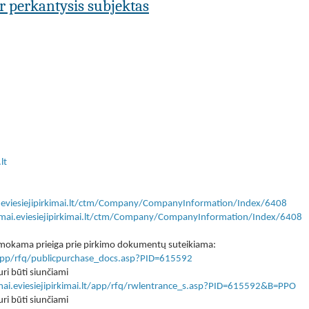
ar perkantysis subjektas
lt
i.eviesiejipirkimai.lt/ctm/Company/CompanyInformation/Index/6408
kimai.eviesiejipirkimai.lt/ctm/Company/CompanyInformation/Index/6408
 nemokama prieiga prie pirkimo dokumentų suteikiama:
lt/app/rfq/publicpurchase_docs.asp?PID=615592
ri būti siunčiami
imai.eviesiejipirkimai.lt/app/rfq/rwlentrance_s.asp?PID=615592&B=PPO
ri būti siunčiami