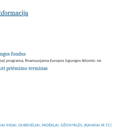
 informacija
ungos fondus
(arba) programa, finansuojama Europos Sąjungos lėšomis: ne
uti priėmimo terminas
I INDAI, DUBENĖLIAI, PADĖKLAI, DŽIOVYKLĖS, ĮRANKIAI IR T.T.)