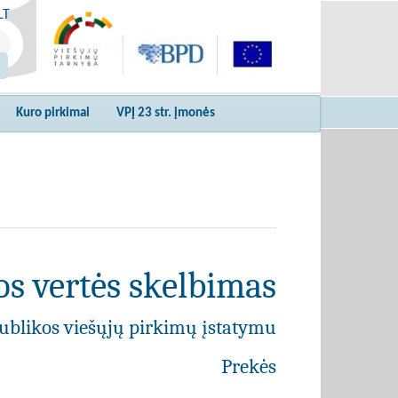
LT
Kuro pirkimai
VPĮ 23 str. įmonės
s vertės skelbimas
ublikos viešųjų pirkimų įstatymu
Prekės