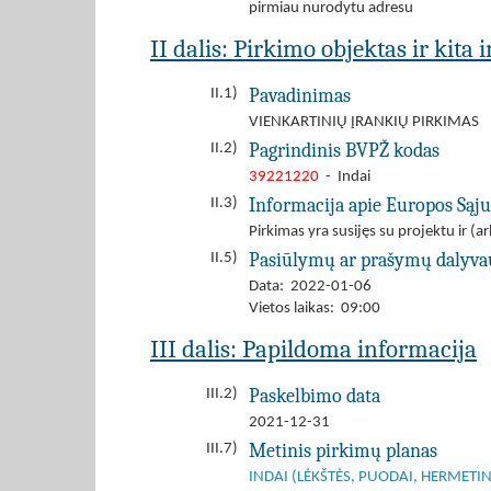
pirmiau nurodytu adresu
II dalis: Pirkimo objektas ir kita
Pavadinimas
II.1)
VIENKARTINIŲ ĮRANKIŲ PIRKIMAS
Pagrindinis BVPŽ kodas
II.2)
39221220
- Indai
Informacija apie Europos Sąj
II.3)
Pirkimas yra susijęs su projektu ir 
Pasiūlymų ar prašymų dalyva
II.5)
Data: 2022-01-06
Vietos laikas: 09:00
III dalis: Papildoma informacija
Paskelbimo data
III.2)
2021-12-31
Metinis pirkimų planas
III.7)
INDAI (LĖKŠTĖS, PUODAI, HERMETINIA