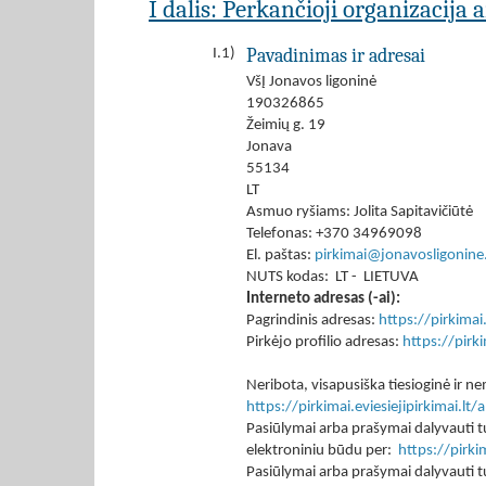
I dalis: Perkančioji organizacija 
Pavadinimas ir adresai
I.1)
VšĮ Jonavos ligoninė
190326865
Žeimių g. 19
Jonava
55134
LT
Asmuo ryšiams: Jolita Sapitavičiūtė
Telefonas: +370 34969098
El. paštas:
pirkimai@jonavosligonine.
NUTS kodas: LT - LIETUVA
Interneto adresas (-ai):
Pagrindinis adresas:
https://pirkima
Pirkėjo profilio adresas:
https://pir
Neribota, visapusiška tiesioginė ir
https://pirkimai.eviesiejipirkimai.
Pasiūlymai arba prašymai dalyvauti tu
elektroniniu būdu per:
https://pirk
Pasiūlymai arba prašymai dalyvauti tu