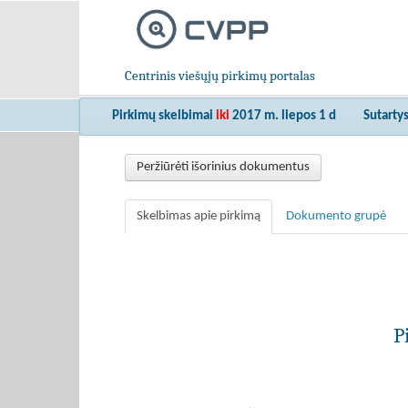
Centrinis viešųjų pirkimų portalas
Pirkimų skelbimai
iki
2017 m. liepos 1 d
Sutarty
Peržiūrėti išorinius dokumentus
Skelbimas apie pirkimą
Dokumento grupė
P