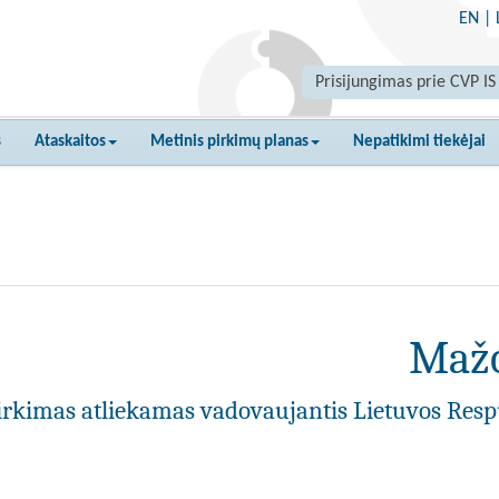
EN
|
Prisijungimas prie CVP IS
s
Ataskaitos
Metinis pirkimų planas
Nepatikimi tiekėjai
Mažo
irkimas atliekamas vadovaujantis Lietuvos Resp