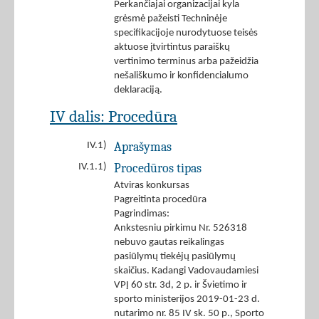
Perkančiajai organizacijai kyla
grėsmė pažeisti Techninėje
specifikacijoje nurodytuose teisės
aktuose įtvirtintus paraiškų
vertinimo terminus arba pažeidžia
nešališkumo ir konfidencialumo
deklaraciją.
IV dalis: Procedūra
Aprašymas
IV.1)
Procedūros tipas
IV.1.1)
Atviras konkursas
Pagreitinta procedūra
Pagrindimas:
Ankstesniu pirkimu Nr. 526318
nebuvo gautas reikalingas
pasiūlymų tiekėjų pasiūlymų
skaičius. Kadangi Vadovaudamiesi
VPĮ 60 str. 3d, 2 p. ir Švietimo ir
sporto ministerijos 2019-01-23 d.
nutarimo nr. 85 IV sk. 50 p., Sporto