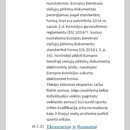
nuostatomis. Europos bendrasis
viešųjų pirkimų dokumentas
parengiamas pagal standartinę
formą, kuri yra patvirtinta 2016 m.
sausio 5 d. Komisijos įgyvendinimo
reglamentu (ES) 2016/7, kuriuo
nustatoma Europos bendrojo
viešųjų pirkimų dokumento
standartinė forma (OL 2016 L 3, p.
16). Norintieji pildyti Europos
bendrąjį viešųjų pirkimų dokumentą
elektroniniu būdu, naudojasi
Europos Komisijos sukurta
elektronine forma.
Tiekėjo siūlomas ekspertas (arba
fizinis asmuo, jeigu pasiūlymą teikia
individualios veiklos pagrindu
veikiantis asmuo) turi turėti sporto
srities kvalifikaciją arba ne mažesnę
kaip 3 (trejų) metų profesinę patirtį
sporto srityje.
Ekonominė ir finansinė
III.1.2)