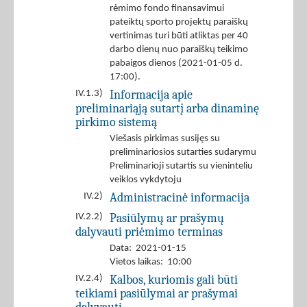
rėmimo fondo finansavimui
pateiktų sporto projektų paraiškų
vertinimas turi būti atliktas per 40
darbo dienų nuo paraiškų teikimo
pabaigos dienos (2021-01-05 d.
17:00).
Informacija apie
IV.1.3)
preliminariąją sutartį arba dinaminę
pirkimo sistemą
Viešasis pirkimas susijęs su
preliminariosios sutarties sudarymu
Preliminarioji sutartis su vieninteliu
veiklos vykdytoju
Administracinė informacija
IV.2)
Pasiūlymų ar prašymų
IV.2.2)
dalyvauti priėmimo terminas
Data: 2021-01-15
Vietos laikas: 10:00
Kalbos, kuriomis gali būti
IV.2.4)
teikiami pasiūlymai ar prašymai