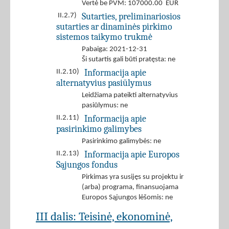
Vertė be PVM: 107000.00 EUR
Sutarties, preliminariosios
II.2.7)
sutarties ar dinaminės pirkimo
sistemos taikymo trukmė
Pabaiga: 2021-12-31
Ši sutartis gali būti pratęsta: ne
Informacija apie
II.2.10)
alternatyvius pasiūlymus
Leidžiama pateikti alternatyvius
pasiūlymus: ne
Informacija apie
II.2.11)
pasirinkimo galimybes
Pasirinkimo galimybės: ne
Informacija apie Europos
II.2.13)
Sąjungos fondus
Pirkimas yra susijęs su projektu ir
(arba) programa, finansuojama
Europos Sąjungos lėšomis: ne
III dalis: Teisinė, ekonominė,