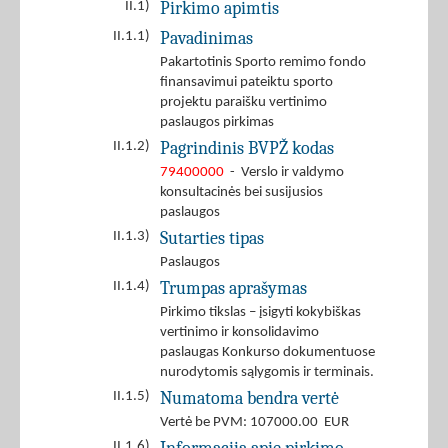
Pirkimo apimtis
II.1)
Pavadinimas
II.1.1)
Pakartotinis Sporto remimo fondo
finansavimui pateiktu sporto
projektu paraišku vertinimo
paslaugos pirkimas
Pagrindinis BVPŽ kodas
II.1.2)
79400000
- Verslo ir valdymo
konsultacinės bei susijusios
paslaugos
Sutarties tipas
II.1.3)
Paslaugos
Trumpas aprašymas
II.1.4)
Pirkimo tikslas – įsigyti kokybiškas
vertinimo ir konsolidavimo
paslaugas Konkurso dokumentuose
nurodytomis sąlygomis ir terminais.
Numatoma bendra vertė
II.1.5)
Vertė be PVM: 107000.00 EUR
II.1.6)