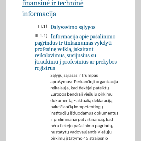
finansinė ir techninė
informacija
Dalyvavimo sąlygos
III.1)
Informacija apie pašalinimo
III.1.1)
pagrindus ir tinkamumas vykdyti
profesinę veiklą, įskaitant
reikalavimus, susijusius su
įtraukimu į profesinius ar prekybos
registrus
Sąlygų sąrašas ir trumpas
aprašymas: Perkančioji organizacija
reikalauja, kad tiekėjai pateiktų
Europos bendrąjį viešųjų pirkimų
dokumentą – aktualią deklaraciją,
pakeičiančią kompetentingų
institucijų išduodamus dokumentus
ir preliminariai patvirtinančią, kad
nėra tiekėjo pašalinimo pagrindų,
nustatytų vadovaujantis Viešųjų
pirkimų įstatymo 45 straipsnio