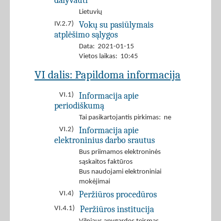
dalyvauti
Lietuvių
Vokų su pasiūlymais
IV.2.7)
atplėšimo sąlygos
Data: 2021-01-15
Vietos laikas: 10:45
VI dalis: Papildoma informacija
Informacija apie
VI.1)
periodiškumą
Tai pasikartojantis pirkimas: ne
Informacija apie
VI.2)
elektroninius darbo srautus
Bus priimamos elektroninės
sąskaitos faktūros
Bus naudojami elektroniniai
mokėjimai
Peržiūros procedūros
VI.4)
Peržiūros institucija
VI.4.1)