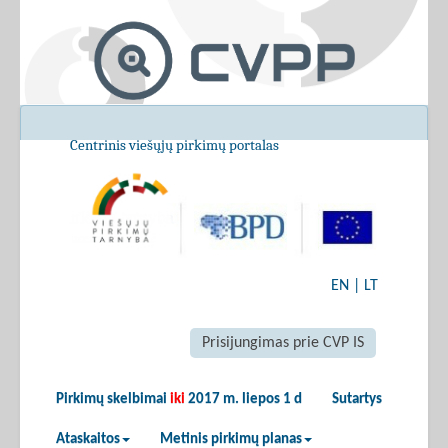
Centrinis viešųjų pirkimų portalas
EN
|
LT
Prisijungimas prie CVP IS
Pirkimų skelbimai
iki
2017 m. liepos 1 d
Sutartys
Ataskaitos
Metinis pirkimų planas