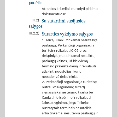
padėtis
Atrankos kriterijai, nurodyti pirkimo
dokumentuose
Su sutartimi susijusios
III.2)
sąlygos
Sutarties vykdymo sąlygos
III.2.2)
1. Teikėjui laiku tinkamai nesuteikęs
paslaugų, Perkančioji organizacija
turi teisę reikalauti 0,05 proc.
delspinigių nuo tinkamai neatliktų
paslaugų kainos, už kiekvieną
termino praleistą dieną ir reikalauti
atlyginti nuostolius, kurių
nepadengė delspinigiai.
2. Perkančioji organizacija turi teisę
nutraukti Pagrindinę sutartį
vienašališkai ne teismo tvarka be
išankstinio įspėjimo ir reikalauti
žalos atlyginimo, jeigu Teikėjas
nustatytais terminais nesuteikia
arba tinkamai nesuteikia paslaugų ir