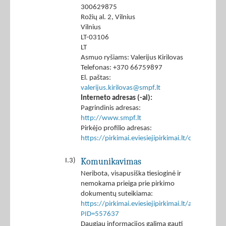
300629875
Rožių al. 2, Vilnius
Vilnius
LT-03106
LT
Asmuo ryšiams: Valerijus Kirilovas
Telefonas: +370 66759897
El. paštas:
valerijus.kirilovas@smpf.lt
Interneto adresas (-ai):
Pagrindinis adresas:
http://www.smpf.lt
Pirkėjo profilio adresas:
https://pirkimai.eviesiejipirkimai.lt/ctm/Co
Komunikavimas
I.3)
Neribota, visapusiška tiesioginė ir
nemokama prieiga prie pirkimo
dokumentų suteikiama:
https://pirkimai.eviesiejipirkimai.lt/app/rfq/p
PID=557637
Daugiau informacijos galima gauti