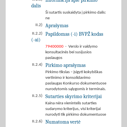
Informacija apie pirkimo
dalis
Ši sutartis suskaidyta į pirkimo dalis:
ne
Aprašymas
II.2)
Papildomas (-i) BVPŽ kodas
II.2.2)
(-ai)
79400000
- Verslo ir valdymo
konsultacinės bei susijusios
paslaugos
Pirkimo aprašymas
II.2.4)
Pirkimo tikslas – įsigyti kokybiškas
vertinimo ir konsolidavimo
paslaugas Konkurso dokumentuose
nurodytomis sąlygomis ir terminais.
Sutarties skyrimo kriterijai
II.2.5)
Kaina nėra vienintelis sutarties
sudarymo kriterijus, visi kriterijai
nurodyti tik pirkimo dokumentuose
Numatoma vertė
II.2.6)