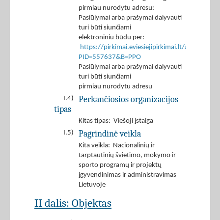
pirmiau nurodytu adresu:
Pasiūlymai arba prašymai dalyvauti
turi būti siunčiami
elektroniniu būdu per:
https://pirkimai.eviesiejipirkimai.lt/app/rfq/r
PID=557637&B=PPO
Pasiūlymai arba prašymai dalyvauti
turi būti siunčiami
pirmiau nurodytu adresu
Perkančiosios organizacijos
I.4)
tipas
Kitas tipas: Viešoji įstaiga
Pagrindinė veikla
I.5)
Kita veikla: Nacionalinių ir
tarptautinių švietimo, mokymo ir
sporto programų ir projektų
įgyvendinimas ir administravimas
Lietuvoje
II dalis: Objektas