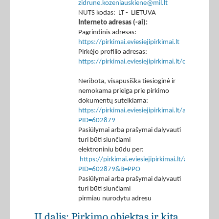
zidrune.kozeniauskiene@mil.lt
NUTS kodas: LT - LIETUVA
Interneto adresas (-ai):
Pagrindinis adresas:
https://pirkimai.eviesiejipirkimai.lt
Pirkėjo profilio adresas:
https://pirkimai.eviesiejipirkimai.lt/ctm/Co
Neribota, visapusiška tiesioginė ir
nemokama prieiga prie pirkimo
dokumentų suteikiama:
https://pirkimai.eviesiejipirkimai.lt/app/rfq/p
PID=602879
Pasiūlymai arba prašymai dalyvauti
turi būti siunčiami
elektroniniu būdu per:
https://pirkimai.eviesiejipirkimai.lt/app/rfq/r
PID=602879&B=PPO
Pasiūlymai arba prašymai dalyvauti
turi būti siunčiami
pirmiau nurodytu adresu
II dalis: Pirkimo objektas ir kita