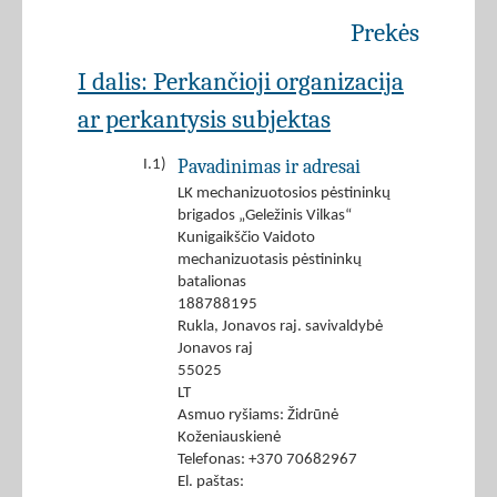
Prekės
I dalis: Perkančioji organizacija
ar perkantysis subjektas
Pavadinimas ir adresai
I.1)
LK mechanizuotosios pėstininkų
brigados „Geležinis Vilkas“
Kunigaikščio Vaidoto
mechanizuotasis pėstininkų
batalionas
188788195
Rukla, Jonavos raj. savivaldybė
Jonavos raj
55025
LT
Asmuo ryšiams: Židrūnė
Koženiauskienė
Telefonas: +370 70682967
El. paštas: