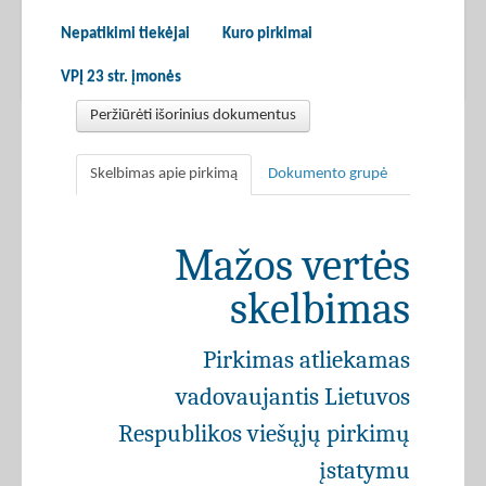
Nepatikimi tiekėjai
Kuro pirkimai
VPĮ 23 str. įmonės
Peržiūrėti išorinius dokumentus
Skelbimas apie pirkimą
Dokumento grupė
Mažos vertės
skelbimas
Pirkimas atliekamas
vadovaujantis Lietuvos
Respublikos viešųjų pirkimų
įstatymu