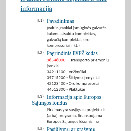
informacija
Pavadinimas
II.1)
Įvairūs įrankiai (smūginės galvutės,
kalamu atsuktu komplektas,
galvučių komplektai, oro
kompresoriai ir kt.)
Pagrindinis BVPŽ kodas
II.2)
38548000
- Transporto priemonių
įrankiai
34911100 ‐ Vežimėliai
39715200 ‐ Šildymo įrenginiai
42123400 ‐ Oro kompresoriai
44512300 ‐ Plaktukai
Informacija apie Europos
II.3)
Sąjungos fondus
Pirkimas yra susijęs su projektu ir
(arba) programa, finansuojama
Europos Sąjungos lėšomis: ne
Pasiūlymų ar prašymų
II.5)