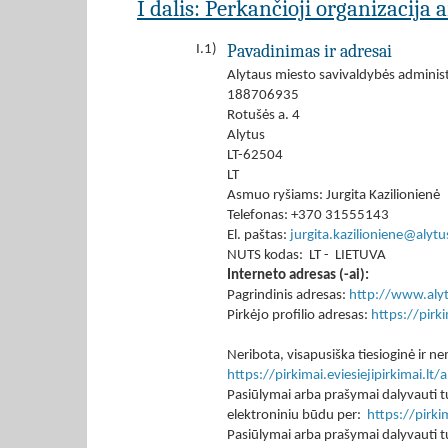
I dalis: Perkančioji organizacija 
Pavadinimas ir adresai
I.1)
Alytaus miesto savivaldybės administ
188706935
Rotušės a. 4
Alytus
LT-62504
LT
Asmuo ryšiams: Jurgita Kazilionienė
Telefonas: +370 31555143
El. paštas:
jurgita.kazilioniene@alytus
NUTS kodas: LT - LIETUVA
Interneto adresas (-ai):
Pagrindinis adresas:
http://www.alyt
Pirkėjo profilio adresas:
https://pir
Neribota, visapusiška tiesioginė ir
https://pirkimai.eviesiejipirkimai.
Pasiūlymai arba prašymai dalyvauti tu
elektroniniu būdu per:
https://pirk
Pasiūlymai arba prašymai dalyvauti tu