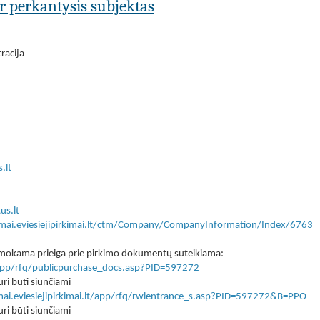
ar perkantysis subjektas
racija
.lt
us.lt
kimai.eviesiejipirkimai.lt/ctm/Company/CompanyInformation/Index/6763
 nemokama prieiga prie pirkimo dokumentų suteikiama:
lt/app/rfq/publicpurchase_docs.asp?PID=597272
ri būti siunčiami
imai.eviesiejipirkimai.lt/app/rfq/rwlentrance_s.asp?PID=597272&B=PPO
ri būti siunčiami