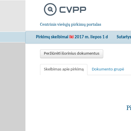
Centrinis viešųjų pirkimų portalas
Pirkimų skelbimai
iki
2017 m. liepos 1 d
Sutarty
Peržiūrėti išorinius dokumentus
Skelbimas apie pirkimą
Dokumento grupė
P