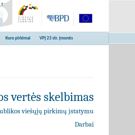
LT
Kuro pirkimai
VPĮ 23 str. įmonės
s vertės skelbimas
ublikos viešųjų pirkimų įstatymu
Darbai