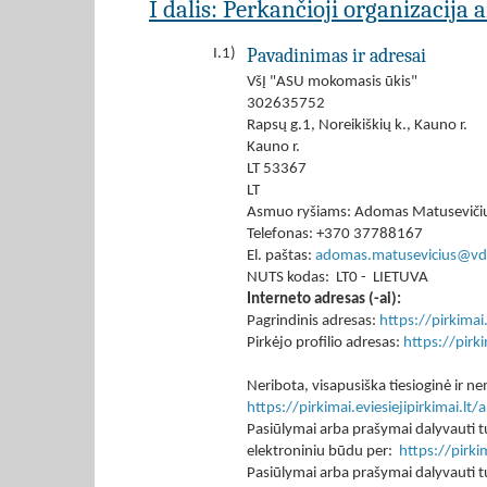
I dalis: Perkančioji organizacija 
Pavadinimas ir adresai
I.1)
VšĮ "ASU mokomasis ūkis"
302635752
Rapsų g.1, Noreikiškių k., Kauno r.
Kauno r.
LT 53367
LT
Asmuo ryšiams: Adomas Matuseviči
Telefonas: +370 37788167
El. paštas:
adomas.matusevicius@vdu
NUTS kodas: LT0 - LIETUVA
Interneto adresas (-ai):
Pagrindinis adresas:
https://pirkima
Pirkėjo profilio adresas:
https://pir
Neribota, visapusiška tiesioginė ir
https://pirkimai.eviesiejipirkimai.
Pasiūlymai arba prašymai dalyvauti tu
elektroniniu būdu per:
https://pirk
Pasiūlymai arba prašymai dalyvauti tu