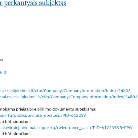
ar perkantysis subjektas
us
.lt
i.eviesiejipirkimai.lt/ctm/Company/CompanyInformation/Index/24803
kimai.eviesiejipirkimai.lt/ctm/Company/CompanyInformation/Index/24803
 nemokama prieiga prie pirkimo dokumentų suteikiama:
lt/app/rfq/publicpurchase_docs.asp?PID=612239
ri būti siunčiami
imai.eviesiejipirkimai.lt/app/rfq/rwlentrance_s.asp?PID=612239&B=PPO
ri būti siunčiami