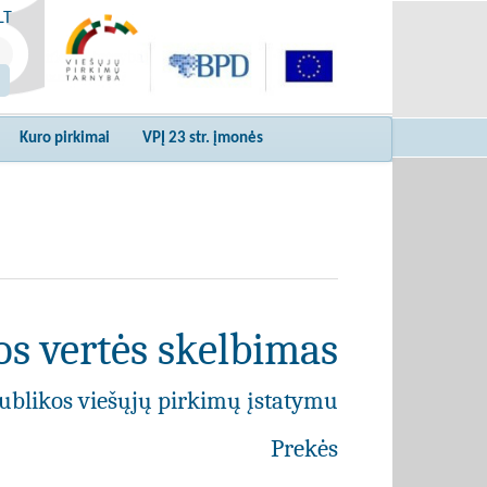
LT
Kuro pirkimai
VPĮ 23 str. įmonės
s vertės skelbimas
ublikos viešųjų pirkimų įstatymu
Prekės