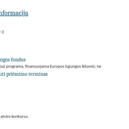
 informacija
1-2
ungos fondus
(arba) programa, finansuojama Europos Sąjungos lėšomis: ne
uti priėmimo terminas
 atviro konkurso.