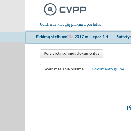
Centrinis viešųjų pirkimų portalas
Pirkimų skelbimai
iki
2017 m. liepos 1 d
Sutarty
Peržiūrėti išorinius dokumentus
Skelbimas apie pirkimą
Dokumento grupė
P