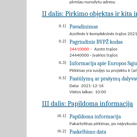
pirmiau nurodytu adresu
II dalis: Pirkimo objektas ir kita
Pavadinimas
II.1)
Azotinės ir kompleksinės trąšos 202
Pagrindinis BVPŽ kodas
II.2)
24410000
- Azoto trąšos
24440000 ‐ Įvairios trąšos
Informacija apie Europos Sąj
II.3)
Pirkimas yra susijęs su projektu ir 
Pasiūlymų ar prašymų dalyva
II.5)
Data: 2021-12-16
Vietos laikas: 10:00
III dalis: Papildoma informacija
Papildoma informacija
III.1)
Pakartotinas pirkimas, po neįvykusio
Paskelbimo data
III.2)