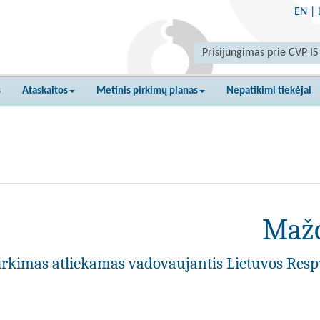
EN
|
Prisijungimas prie CVP IS
s
Ataskaitos
Metinis pirkimų planas
Nepatikimi tiekėjai
Mažo
irkimas atliekamas vadovaujantis Lietuvos Resp