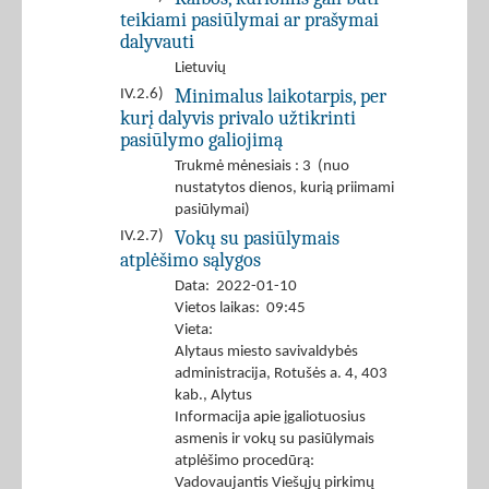
teikiami pasiūlymai ar prašymai
dalyvauti
Lietuvių
Minimalus laikotarpis, per
IV.2.6)
kurį dalyvis privalo užtikrinti
pasiūlymo galiojimą
Trukmė mėnesiais : 3 (nuo
nustatytos dienos, kurią priimami
pasiūlymai)
Vokų su pasiūlymais
IV.2.7)
atplėšimo sąlygos
Data: 2022-01-10
Vietos laikas: 09:45
Vieta:
Alytaus miesto savivaldybės
administracija, Rotušės a. 4, 403
kab., Alytus
Informacija apie įgaliotuosius
asmenis ir vokų su pasiūlymais
atplėšimo procedūrą:
Vadovaujantis Viešųjų pirkimų