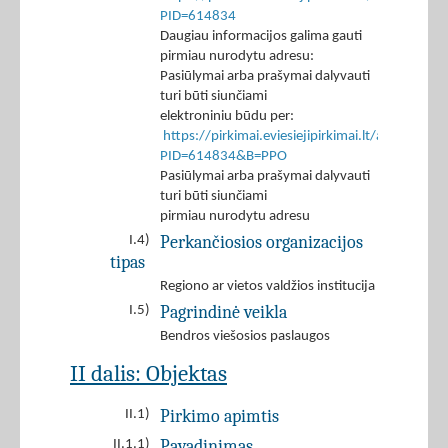
PID=614834
Daugiau informacijos galima gauti
pirmiau nurodytu adresu:
Pasiūlymai arba prašymai dalyvauti
turi būti siunčiami
elektroniniu būdu per:
https://pirkimai.eviesiejipirkimai.lt/app/rfq/r
PID=614834&B=PPO
Pasiūlymai arba prašymai dalyvauti
turi būti siunčiami
pirmiau nurodytu adresu
Perkančiosios organizacijos
I.4)
tipas
Regiono ar vietos valdžios institucija
Pagrindinė veikla
I.5)
Bendros viešosios paslaugos
II dalis: Objektas
Pirkimo apimtis
II.1)
Pavadinimas
II.1.1)