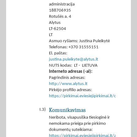
administracija
188706935
Rotušės a. 4
Alytus
LT-62504
LT
Asmuo ryšiams: Justina Puleikytė
Telefonas: +370 31555151
El. paštas:
justina.puleikyte@alytus.lt
NUTS kodas: LT - LIETUVA
Interneto adresas (-ai):
Pagrindinis adresas:
http://www.alytus.lt
Pirkėjo profilio adresas:
https://pirkimai.eviesiejipirkimai.lt/ctm/Co
Komunikavimas
I.3)
Neribota, visapusiška tiesioginė ir
nemokama prieiga prie pirkimo
dokumentų suteikiama:
https://pirkimai.eviesiejipirkimai.lt/app/rfq/p