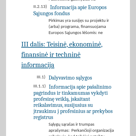
Informacija apie Europos
II.2.13)
Sąjungos fondus
Pirkimas yra susijęs su projektu ir
(arba) programa, finansuojama
Europos Sąjungos lėšomis: ne
III dalis: Teisinė, ekonominė,
finansinė ir techninė
informacija
Dalyvavimo sąlygos
III.1)
Informacija apie pašalinimo
III.1.1)
pagrindus ir tinkamumas vykdyti
profesinę veiklą, įskaitant
reikalavimus, susijusius su
įtraukimu į profesinius ar prekybos
registrus
Sąlygų sąrašas ir trumpas
aprašymas: Perkančioji organizacija