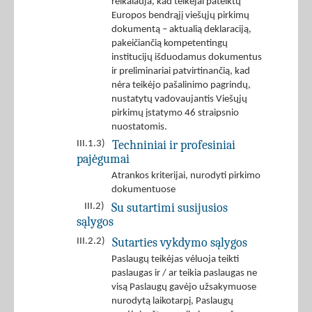
reikalauja, kad teikėjai pateiktų
Europos bendrąjį viešųjų pirkimų
dokumentą – aktualią deklaraciją,
pakeičiančią kompetentingų
institucijų išduodamus dokumentus
ir preliminariai patvirtinančią, kad
nėra teikėjo pašalinimo pagrindų,
nustatytų vadovaujantis Viešųjų
pirkimų įstatymo 46 straipsnio
nuostatomis.
Techniniai ir profesiniai
III.1.3)
pajėgumai
Atrankos kriterijai, nurodyti pirkimo
dokumentuose
Su sutartimi susijusios
III.2)
sąlygos
Sutarties vykdymo sąlygos
III.2.2)
Paslaugų teikėjas vėluoja teikti
paslaugas ir / ar teikia paslaugas ne
visą Paslaugų gavėjo užsakymuose
nurodytą laikotarpį, Paslaugų