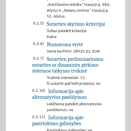
„Karščiavimo klinika“ Naujoji g. 48A,
Alytus ir „Skiepų centras“ Naujoji g.
52, Alytus.
Sutarties skyrimo kriterijai
II.2.5)
Toliau pateikti kriterijai
Kaina
Numatoma vertė
II.2.6)
Vertė be PVM: 28925.62 EUR
Sutarties, preliminariosios
II.2.7)
sutarties ar dinaminės pirkimo
sistemos taikymo trukmė
Trukmė mėnesiais: 13
Ši sutartis gali būti pratęsta: ne
Informacija apie
II.2.10)
alternatyvius pasiūlymus
Leidžiama pateikti alternatyvius
pasiūlymus: ne
Informacija apie
II.2.11)
pasirinkimo galimybes
Pasirinkimo galimybės: ne