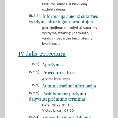
faktūros sumos už kiekvieną
uždelstą dieną.
Informacija apie už sutarties
III.2.3)
vykdymą atsakingus darbuotojus
Įpareigojimas nurodyti už sutarties
vykdymą atsakingų darbuotojų
vardus ir pavardes bei profesinę
kvalifikaciją
IV dalis: Procedūra
Aprašymas
IV.1)
Procedūros tipas
IV.1.1)
Atviras konkursas
Administracinė informacija
IV.2)
Pasiūlymų ar prašymų
IV.2.2)
dalyvauti priėmimo terminas
Data: 2022-01-10
Vietos laikas: 09:00
Kalbos, kuriomis gali būti
IV.2.4)