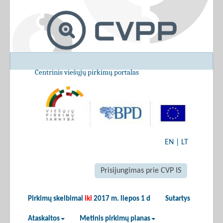
Centrinis viešųjų pirkimų portalas
EN
|
LT
Prisijungimas prie CVP IS
Pirkimų skelbimai
iki
2017 m. liepos 1 d
Sutartys
Ataskaitos
Metinis pirkimų planas