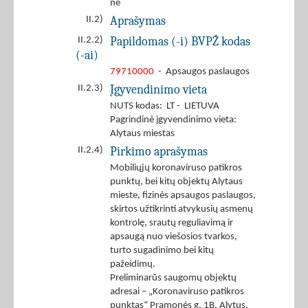
ne
Aprašymas
II.2)
Papildomas (-i) BVPŽ kodas
II.2.2)
(-ai)
79710000
- Apsaugos paslaugos
Įgyvendinimo vieta
II.2.3)
NUTS kodas: LT - LIETUVA
Pagrindinė įgyvendinimo vieta:
Alytaus miestas
Pirkimo aprašymas
II.2.4)
Mobiliųjų koronaviruso patikros
punktų, bei kitų objektų Alytaus
mieste, fizinės apsaugos paslaugos,
skirtos užtikrinti atvykusių asmenų
kontrolę, srautų reguliavimą ir
apsaugą nuo viešosios tvarkos,
turto sugadinimo bei kitų
pažeidimų.
Preliminarūs saugomų objektų
adresai – „Koronaviruso patikros
punktas“ Pramonės g. 1B, Alytus,