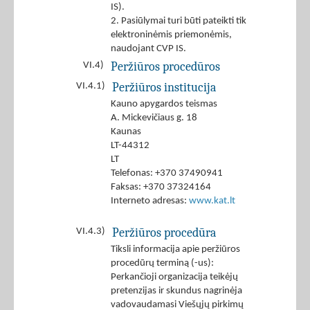
IS).
2. Pasiūlymai turi būti pateikti tik
elektroninėmis priemonėmis,
naudojant CVP IS.
Peržiūros procedūros
VI.4)
Peržiūros institucija
VI.4.1)
Kauno apygardos teismas
A. Mickevičiaus g. 18
Kaunas
LT-44312
LT
Telefonas: +370 37490941
Faksas: +370 37324164
Interneto adresas:
www.kat.lt
Peržiūros procedūra
VI.4.3)
Tiksli informacija apie peržiūros
procedūrų terminą (-us):
Perkančioji organizacija teikėjų
pretenzijas ir skundus nagrinėja
vadovaudamasi Viešųjų pirkimų