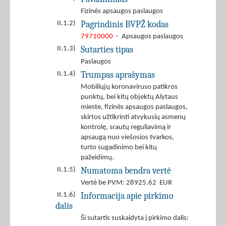
Fizinės apsaugos paslaugos
Pagrindinis BVPŽ kodas
II.1.2)
79710000
- Apsaugos paslaugos
Sutarties tipas
II.1.3)
Paslaugos
Trumpas aprašymas
II.1.4)
Mobiliųjų koronaviruso patikros
punktų, bei kitų objektų Alytaus
mieste, fizinės apsaugos paslaugos,
skirtos užtikrinti atvykusių asmenų
kontrolę, srautų reguliavimą ir
apsaugą nuo viešosios tvarkos,
turto sugadinimo bei kitų
pažeidimų.
Numatoma bendra vertė
II.1.5)
Vertė be PVM: 28925.62 EUR
Informacija apie pirkimo
II.1.6)
dalis
Ši sutartis suskaidyta į pirkimo dalis: