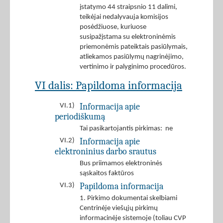
įstatymo 44 straipsnio 11 dalimi,
teikėjai nedalyvauja komisijos
posėdžiuose, kuriuose
susipažįstama su elektroninėmis
priemonėmis pateiktais pasiūlymais,
atliekamos pasiūlymų nagrinėjimo,
vertinimo ir palyginimo procedūros.
VI dalis: Papildoma informacija
Informacija apie
VI.1)
periodiškumą
Tai pasikartojantis pirkimas: ne
Informacija apie
VI.2)
elektroninius darbo srautus
Bus priimamos elektroninės
sąskaitos faktūros
Papildoma informacija
VI.3)
1. Pirkimo dokumentai skelbiami
Centrinėje viešųjų pirkimų
informacinėje sistemoje (toliau CVP