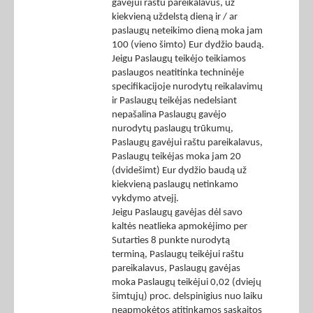
gavėjui raštu pareikalavus, už
kiekvieną uždelstą dieną ir / ar
paslaugų neteikimo dieną moka jam
100 (vieno šimto) Eur dydžio baudą.
Jeigu Paslaugų teikėjo teikiamos
paslaugos neatitinka techninėje
specifikacijoje nurodytų reikalavimų
ir Paslaugų teikėjas nedelsiant
nepašalina Paslaugų gavėjo
nurodytų paslaugų trūkumų,
Paslaugų gavėjui raštu pareikalavus,
Paslaugų teikėjas moka jam 20
(dvidešimt) Eur dydžio baudą už
kiekvieną paslaugų netinkamo
vykdymo atvejį.
Jeigu Paslaugų gavėjas dėl savo
kaltės neatlieka apmokėjimo per
Sutarties 8 punkte nurodytą
terminą, Paslaugų teikėjui raštu
pareikalavus, Paslaugų gavėjas
moka Paslaugų teikėjui 0,02 (dviejų
šimtųjų) proc. delspinigius nuo laiku
neapmokėtos atitinkamos sąskaitos