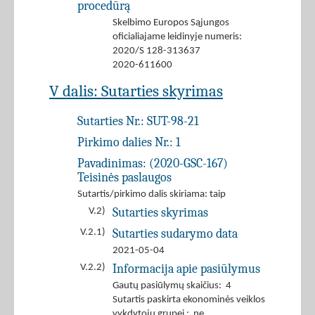
procedūrą
Skelbimo Europos Sąjungos
oficialiajame leidinyje numeris:
2020/S 128-313637
2020-611600
V dalis: Sutarties skyrimas
Sutarties Nr.:
SUT-98-21
Pirkimo dalies Nr.:
1
Pavadinimas:
(2020-GSC-167)
Teisinės paslaugos
Sutartis/pirkimo dalis skiriama: taip
Sutarties skyrimas
V.2)
Sutarties sudarymo data
V.2.1)
2021-05-04
Informacija apie pasiūlymus
V.2.2)
Gautų pasiūlymų skaičius: 4
Sutartis paskirta ekonominės veiklos
vykdytojų grupei : ne