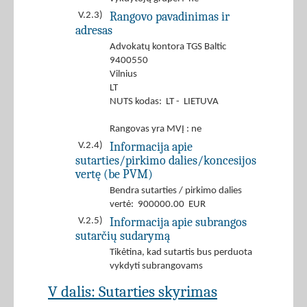
Rangovo pavadinimas ir
V.2.3)
adresas
Advokatų kontora TGS Baltic
9400550
Vilnius
LT
NUTS kodas: LT - LIETUVA
Rangovas yra MVĮ : ne
Informacija apie
V.2.4)
sutarties/pirkimo dalies/koncesijos
vertę (be PVM)
Bendra sutarties / pirkimo dalies
vertė: 900000.00 EUR
Informacija apie subrangos
V.2.5)
sutarčių sudarymą
Tikėtina, kad sutartis bus perduota
vykdyti subrangovams
V dalis: Sutarties skyrimas