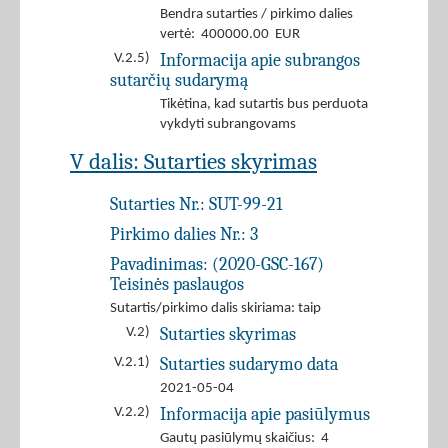
Bendra sutarties / pirkimo dalies
vertė: 400000.00 EUR
Informacija apie subrangos
V.2.5)
sutarčių sudarymą
Tikėtina, kad sutartis bus perduota
vykdyti subrangovams
V dalis: Sutarties skyrimas
Sutarties Nr.:
SUT-99-21
Pirkimo dalies Nr.:
3
Pavadinimas:
(2020-GSC-167)
Teisinės paslaugos
Sutartis/pirkimo dalis skiriama: taip
Sutarties skyrimas
V.2)
Sutarties sudarymo data
V.2.1)
2021-05-04
Informacija apie pasiūlymus
V.2.2)
Gautų pasiūlymų skaičius: 4