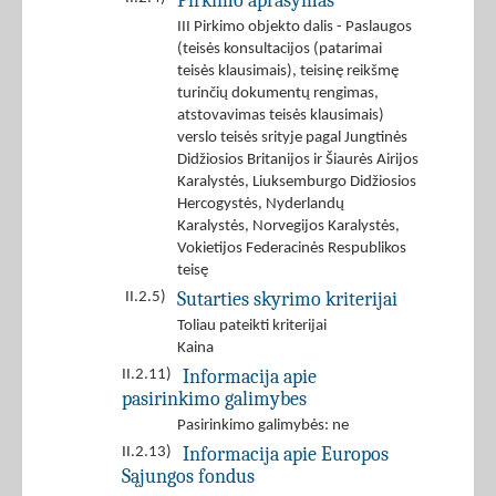
Pirkimo aprašymas
III Pirkimo objekto dalis - Paslaugos
(teisės konsultacijos (patarimai
teisės klausimais), teisinę reikšmę
turinčių dokumentų rengimas,
atstovavimas teisės klausimais)
verslo teisės srityje pagal Jungtinės
Didžiosios Britanijos ir Šiaurės Airijos
Karalystės, Liuksemburgo Didžiosios
Hercogystės, Nyderlandų
Karalystės, Norvegijos Karalystės,
Vokietijos Federacinės Respublikos
teisę
Sutarties skyrimo kriterijai
II.2.5)
Toliau pateikti kriterijai
Kaina
Informacija apie
II.2.11)
pasirinkimo galimybes
Pasirinkimo galimybės: ne
Informacija apie Europos
II.2.13)
Sąjungos fondus