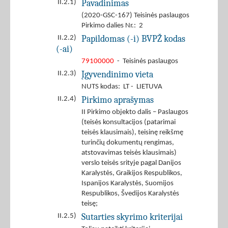
Pavadinimas
II.2.1)
(2020-GSC-167) Teisinės paslaugos
Pirkimo dalies Nr.: 2
Papildomas (-i) BVPŽ kodas
II.2.2)
(-ai)
79100000
- Teisinės paslaugos
Įgyvendinimo vieta
II.2.3)
NUTS kodas: LT - LIETUVA
Pirkimo aprašymas
II.2.4)
II Pirkimo objekto dalis – Paslaugos
(teisės konsultacijos (patarimai
teisės klausimais), teisinę reikšmę
turinčių dokumentų rengimas,
atstovavimas teisės klausimais)
verslo teisės srityje pagal Danijos
Karalystės, Graikijos Respublikos,
Ispanijos Karalystės, Suomijos
Respublikos, Švedijos Karalystės
teisę;
Sutarties skyrimo kriterijai
II.2.5)