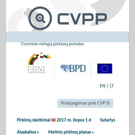
Centrinis viešųjų pirkimų portalas
EN
|
LT
Prisijungimas prie CVP IS
Pirkimų skelbimai
iki
2017 m. liepos 1 d
Sutartys
Ataskaitos
Metinis pirkimų planas