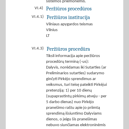
sistemos priemonėmis.
Peržiūros procedūros
VI.4)
Peržiūros institucija
VI.4.1)
Vilniaus apygardos teismas
Vilnius
LT
Peržiūros procedūra
VI.4.3)
Tiksli informacija apie peržiūros
procedūrų terminą (-us):
Dalyvis, norėdamas iki Sutarties (ar
Preliminarios sutarties) sudarymo
ginčyti Pirkėjo sprendimus ar
veiksmus, turi teisę pateikti Pirkėjui
pretenziją: 1) per 10 dienų
(supaprastintų pirkimų atveju - per
5 darbo dienas) nuo Pirkėjo
pranešimo raštu apie jo priimtą
sprendimą išsiuntimo Dalyviams
dienos, o jeigu šis pranešimas
nebuvo siunčiamas elektroninėmis