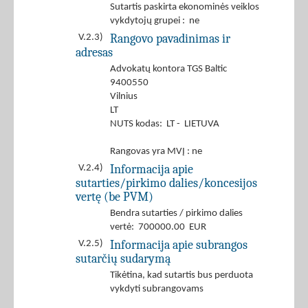
Sutartis paskirta ekonominės veiklos
vykdytojų grupei : ne
Rangovo pavadinimas ir
V.2.3)
adresas
Advokatų kontora TGS Baltic
9400550
Vilnius
LT
NUTS kodas: LT - LIETUVA
Rangovas yra MVĮ : ne
Informacija apie
V.2.4)
sutarties/pirkimo dalies/koncesijos
vertę (be PVM)
Bendra sutarties / pirkimo dalies
vertė: 700000.00 EUR
Informacija apie subrangos
V.2.5)
sutarčių sudarymą
Tikėtina, kad sutartis bus perduota
vykdyti subrangovams