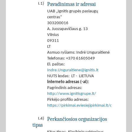
Pavadinimas ir adresai
I.1)
UAB „Ignitis grupės paslaugų
centras“
303200016
A. Juozapavičiaus g. 13
Vilnius
09311
LT
Asmuo ryšiams: Indrė Unguraitienė
Telefonas: +370 61605049
El. paštas:
Indre.Unguraitiene@ignitis.lt
NUTS kodas: LT - LIETUVA
Interneto adresas (-ai):
Pagrindinis adresas:
http://www.ignitisgrupe.lt/
Pirkėjo profilio adresas:
https://pirkimai.eviesiejipirkimai.lt/ctm/Co
Perkančiosios organizacijos
I.4)
tipas