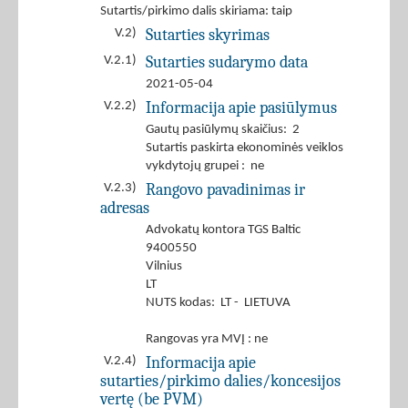
Sutartis/pirkimo dalis skiriama: taip
Sutarties skyrimas
V.2)
Sutarties sudarymo data
V.2.1)
2021-05-04
Informacija apie pasiūlymus
V.2.2)
Gautų pasiūlymų skaičius: 2
Sutartis paskirta ekonominės veiklos
vykdytojų grupei : ne
Rangovo pavadinimas ir
V.2.3)
adresas
Advokatų kontora TGS Baltic
9400550
Vilnius
LT
NUTS kodas: LT - LIETUVA
Rangovas yra MVĮ : ne
Informacija apie
V.2.4)
sutarties/pirkimo dalies/koncesijos
vertę (be PVM)