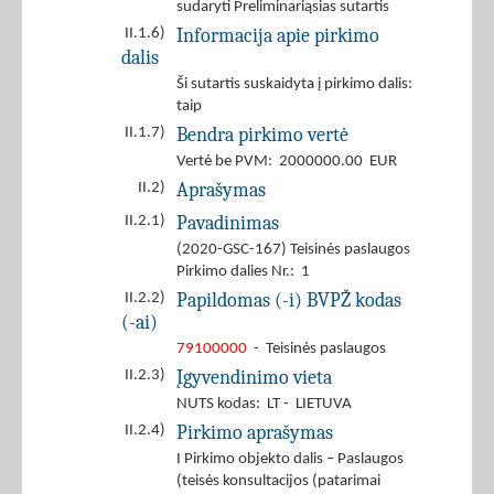
sudaryti Preliminariąsias sutartis
Informacija apie pirkimo
II.1.6)
dalis
Ši sutartis suskaidyta į pirkimo dalis:
taip
Bendra pirkimo vertė
II.1.7)
Vertė be PVM: 2000000.00 EUR
Aprašymas
II.2)
Pavadinimas
II.2.1)
(2020-GSC-167) Teisinės paslaugos
Pirkimo dalies Nr.: 1
Papildomas (-i) BVPŽ kodas
II.2.2)
(-ai)
79100000
- Teisinės paslaugos
Įgyvendinimo vieta
II.2.3)
NUTS kodas: LT - LIETUVA
Pirkimo aprašymas
II.2.4)
I Pirkimo objekto dalis – Paslaugos
(teisės konsultacijos (patarimai