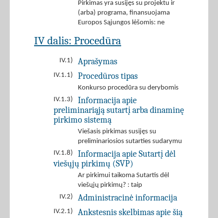
Pirkimas yra susijęs su projektu ir
(arba) programa, finansuojama
Europos Sąjungos lėšomis: ne
IV dalis: Procedūra
Aprašymas
IV.1)
Procedūros tipas
IV.1.1)
Konkurso procedūra su derybomis
Informacija apie
IV.1.3)
preliminariąją sutartį arba dinaminę
pirkimo sistemą
Viešasis pirkimas susijęs su
preliminariosios sutarties sudarymu
Informacija apie Sutartį dėl
IV.1.8)
viešųjų pirkimų (SVP)
Ar pirkimui taikoma Sutartis dėl
viešųjų pirkimų? : taip
Administracinė informacija
IV.2)
Ankstesnis skelbimas apie šią
IV.2.1)