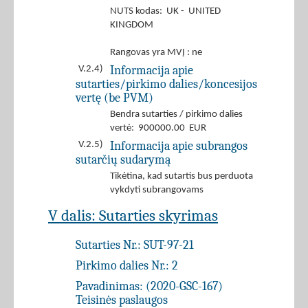
NUTS kodas: UK - UNITED
KINGDOM
Rangovas yra MVĮ : ne
Informacija apie
V.2.4)
sutarties/pirkimo dalies/koncesijos
vertę (be PVM)
Bendra sutarties / pirkimo dalies
vertė: 900000.00 EUR
Informacija apie subrangos
V.2.5)
sutarčių sudarymą
Tikėtina, kad sutartis bus perduota
vykdyti subrangovams
V dalis: Sutarties skyrimas
Sutarties Nr.:
SUT-97-21
Pirkimo dalies Nr.:
2
Pavadinimas:
(2020-GSC-167)
Teisinės paslaugos