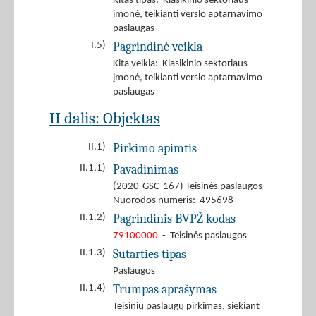
Kitas tipas: Klasikinio sektoriaus
įmonė, teikianti verslo aptarnavimo
paslaugas
Pagrindinė veikla
I.5)
Kita veikla: Klasikinio sektoriaus
įmonė, teikianti verslo aptarnavimo
paslaugas
II dalis: Objektas
Pirkimo apimtis
II.1)
Pavadinimas
II.1.1)
(2020-GSC-167) Teisinės paslaugos
Nuorodos numeris: 495698
Pagrindinis BVPŽ kodas
II.1.2)
79100000
- Teisinės paslaugos
Sutarties tipas
II.1.3)
Paslaugos
Trumpas aprašymas
II.1.4)
Teisinių paslaugų pirkimas, siekiant