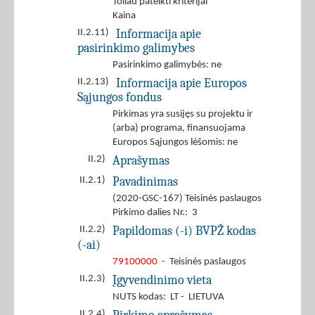
Toliau pateikti kriterijai
Kaina
Informacija apie
II.2.11)
pasirinkimo galimybes
Pasirinkimo galimybės: ne
Informacija apie Europos
II.2.13)
Sąjungos fondus
Pirkimas yra susijęs su projektu ir
(arba) programa, finansuojama
Europos Sąjungos lėšomis: ne
Aprašymas
II.2)
Pavadinimas
II.2.1)
(2020-GSC-167) Teisinės paslaugos
Pirkimo dalies Nr.: 3
Papildomas (-i) BVPŽ kodas
II.2.2)
(-ai)
79100000
- Teisinės paslaugos
Įgyvendinimo vieta
II.2.3)
NUTS kodas: LT - LIETUVA
II.2.4)