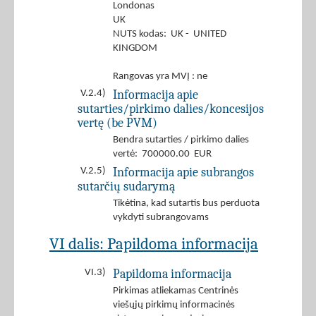
Londonas
UK
NUTS kodas: UK - UNITED
KINGDOM
Rangovas yra MVĮ : ne
Informacija apie
V.2.4)
sutarties/pirkimo dalies/koncesijos
vertę (be PVM)
Bendra sutarties / pirkimo dalies
vertė: 700000.00 EUR
Informacija apie subrangos
V.2.5)
sutarčių sudarymą
Tikėtina, kad sutartis bus perduota
vykdyti subrangovams
VI dalis: Papildoma informacija
Papildoma informacija
VI.3)
Pirkimas atliekamas Centrinės
viešųjų pirkimų informacinės