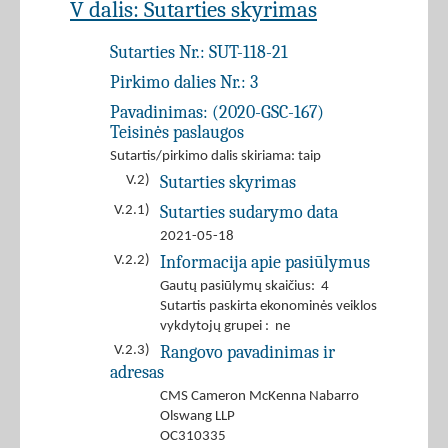
V dalis: Sutarties skyrimas
Sutarties Nr.:
SUT-118-21
Pirkimo dalies Nr.:
3
Pavadinimas:
(2020-GSC-167)
Teisinės paslaugos
Sutartis/pirkimo dalis skiriama: taip
Sutarties skyrimas
V.2)
Sutarties sudarymo data
V.2.1)
2021-05-18
Informacija apie pasiūlymus
V.2.2)
Gautų pasiūlymų skaičius: 4
Sutartis paskirta ekonominės veiklos
vykdytojų grupei : ne
Rangovo pavadinimas ir
V.2.3)
adresas
CMS Cameron McKenna Nabarro
Olswang LLP
OC310335