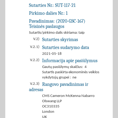
Sutarties Nr.:
SUT-117-21
Pirkimo dalies Nr.:
1
Pavadinimas:
(2020-GSC-167)
Teisinės paslaugos
Sutartis/pirkimo dalis skiriama: taip
Sutarties skyrimas
V.2)
Sutarties sudarymo data
V.2.1)
2021-05-18
Informacija apie pasiūlymus
V.2.2)
Gautų pasiūlymų skaičius: 4
Sutartis paskirta ekonominės veiklos
vykdytojų grupei : ne
Rangovo pavadinimas ir
V.2.3)
adresas
CMS Cameron McKenna Nabarro
Olswang LLP
OC310335
London
UK