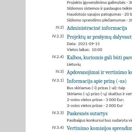
Projekto įgyvendinimo galimybės - 3
Siūlomos sistemos ir paslaugos teiki
Naudotojo sąsajos patogumas - 20 b
Siūlomo sprendimo plečiamumas - 2
Administracinė informacija
IV.2)
Projektų ar prašymų dalyvau
IV.2.2)
Data: 2021-09-15
Vietos laikas: 10:00
Kalbos, kuriomis gali būti par
IV.2.4)
Lietuvių
Apdovanojimai ir vertinimo k
IV.3)
Informacija apie prizą (-us)
IV.3.1)
Bus skiriamas (-i) prizas (-ai): taip
Skiriamo (-ų) prizo (-ų) skaičius ir ve
2-osios vietos prizas - 3 000 Eur;
3-osios vietos prizas - 2 000 Eur
Paskesnės sutartys
IV.3.3)
Pasibaigus konkursui bus sudaryta vie
Vertinimo komisijos sprendi
IV.3.4)