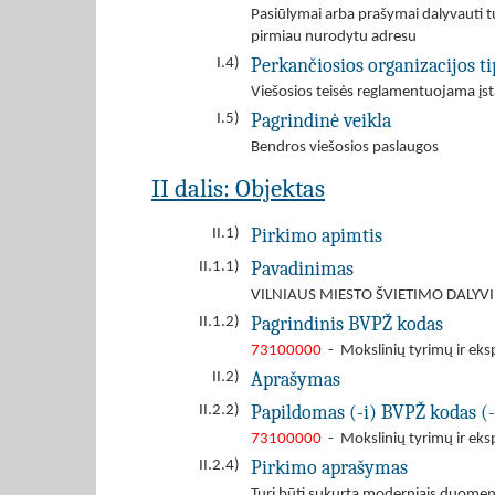
Pasiūlymai arba prašymai dalyvauti tu
pirmiau nurodytu adresu
Perkančiosios organizacijos ti
I.4)
Viešosios teisės reglamentuojama įst
Pagrindinė veikla
I.5)
Bendros viešosios paslaugos
II dalis: Objektas
Pirkimo apimtis
II.1)
Pavadinimas
II.1.1)
VILNIAUS MIESTO ŠVIETIMO DALYVI
Pagrindinis BVPŽ kodas
II.1.2)
73100000
- Mokslinių tyrimų ir eks
Aprašymas
II.2)
Papildomas (-i) BVPŽ kodas (-
II.2.2)
73100000
- Mokslinių tyrimų ir eks
Pirkimo aprašymas
II.2.4)
Turi būti sukurta moderniais duomenų