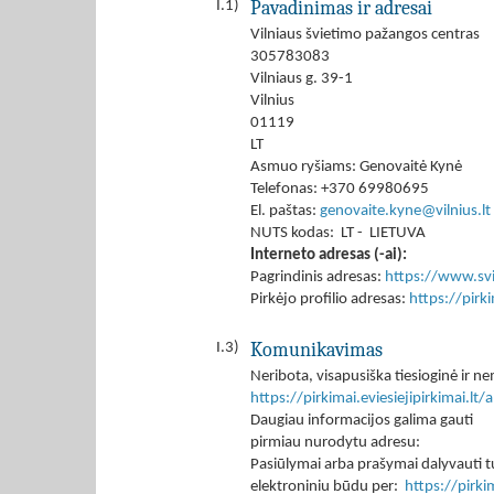
Pavadinimas ir adresai
I.1)
Vilniaus švietimo pažangos centras
305783083
Vilniaus g. 39-1
Vilnius
01119
LT
Asmuo ryšiams: Genovaitė Kynė
Telefonas: +370 69980695
El. paštas:
genovaite.kyne@vilnius.lt
NUTS kodas: LT - LIETUVA
Interneto adresas (-ai):
Pagrindinis adresas:
https://www.svi
Pirkėjo profilio adresas:
https://pir
Komunikavimas
I.3)
Neribota, visapusiška tiesioginė ir
https://pirkimai.eviesiejipirkimai.
Daugiau informacijos galima gauti
pirmiau nurodytu adresu:
Pasiūlymai arba prašymai dalyvauti tu
elektroniniu būdu per:
https://pirk