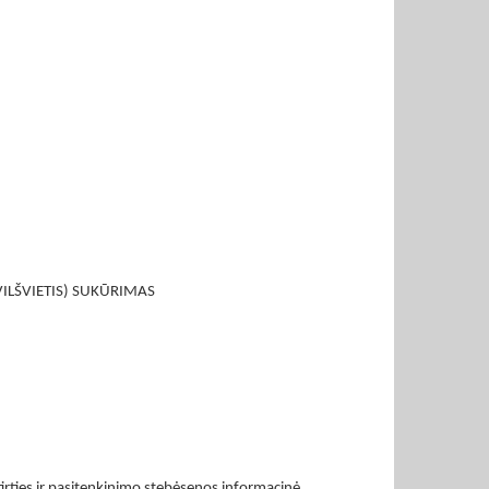
VILŠVIETIS) SUKŪRIMAS
irties ir pasitenkinimo stebėsenos informacinė