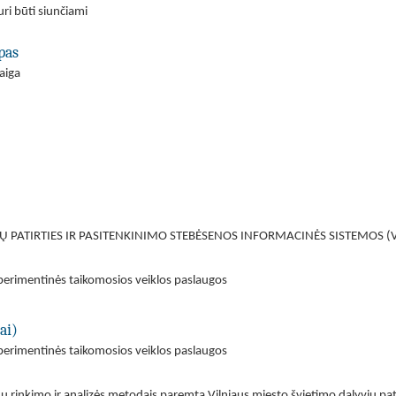
ri būti siunčiami
pas
aiga
Ų PATIRTIES IR PASITENKINIMO STEBĖSENOS INFORMACINĖS SISTEMOS (
perimentinės taikomosios veiklos paslaugos
ai)
perimentinės taikomosios veiklos paslaugos
 rinkimo ir analizės metodais paremta Vilniaus miesto švietimo dalyvių pat