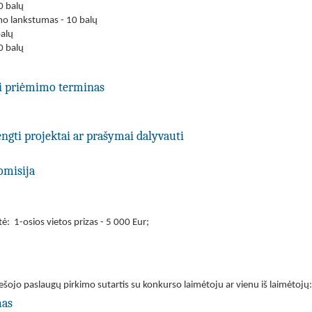
0 balų
mo lankstumas - 10 balų
alų
0 balų
ti priėmimo terminas
engti projektai ar prašymai dalyvauti
omisija
rtė: 1-osios vietos prizas - 5 000 Eur;
šojo paslaugų pirkimo sutartis su konkurso laimėtoju ar vienu iš laimėtojų:
mas