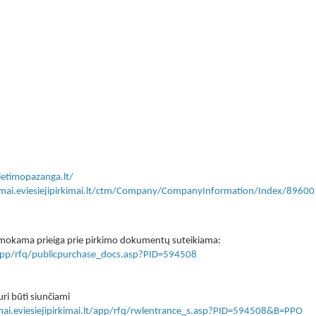
etimopazanga.lt/
kimai.eviesiejipirkimai.lt/ctm/Company/CompanyInformation/Index/89600
 nemokama prieiga prie pirkimo dokumentų suteikiama:
lt/app/rfq/publicpurchase_docs.asp?PID=594508
ri būti siunčiami
imai.eviesiejipirkimai.lt/app/rfq/rwlentrance_s.asp?PID=594508&B=PPO