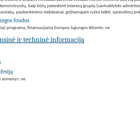
pademonstruotų, kaip būtų patenkinti interesų grupių (savivaldybės administ
nuostatų, pasitenkinimo stebėsenai, grįžtamajam ryšiui teikti, sprendimų pr
jungos fondus
(arba) programa, finansuojama Europos Sąjungos lėšomis: ne
ansinė ir techninė informacija
s
fesiją
os asmenys: ne