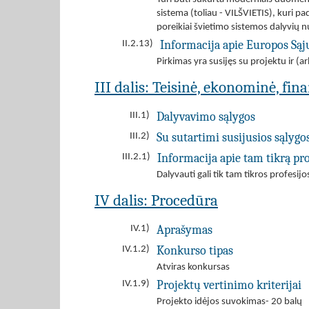
sistema (toliau - VILŠVIETIS), kuri 
poreikiai švietimo sistemos dalyvių 
Informacija apie Europos Są
II.2.13)
Pirkimas yra susijęs su projektu ir 
III dalis: Teisinė, ekonominė, fin
Dalyvavimo sąlygos
III.1)
Su sutartimi susijusios sąlygo
III.2)
Informacija apie tam tikrą pro
III.2.1)
Dalyvauti gali tik tam tikros profesij
IV dalis: Procedūra
Aprašymas
IV.1)
Konkurso tipas
IV.1.2)
Atviras konkursas
Projektų vertinimo kriterijai
IV.1.9)
Projekto idėjos suvokimas- 20 balų