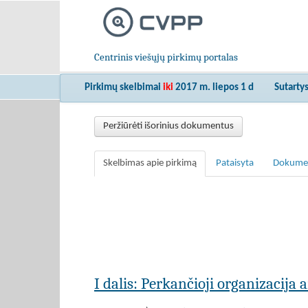
Centrinis viešųjų pirkimų portalas
Pirkimų skelbimai
iki
2017 m. liepos 1 d
Sutarty
Peržiūrėti išorinius dokumentus
Skelbimas apie pirkimą
Pataisyta
Dokume
I dalis: Perkančioji organizacija 