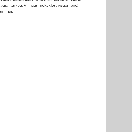
racija, taryba, Vilniaus mokyklos, visuomenė)
iėmimui.