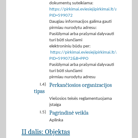
dokumentų suteikiama:
https://pirkimai.eviesiejipirkimai.lt/app/rfq/p
PID=599072
Daugiau informacijos galima gauti
pirmiau nurodytu adresu:
Pasiūlymai arba prašymai dalyvauti
turi būti siunčiami
elektroniniu būdu per:
https://pirkimai.eviesiejipirkimai.lt/app/rfq/r
PID=599072&B=PPO
Pasiūlymai arba prašymai dalyvauti
turi būti siunčiami
pirmiau nurodytu adresu
Perkančiosios organizacijos
I.4)
tipas
Viešosios teisės reglamentuojama
įstaiga
Pagrindinė veikla
I.5)
Aplinka
II dalis: Objektas