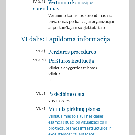
Vertinimo komisijos
IV.3.4)
sprendimas
Vertinimo komisijos sprendimas yra
privalomas perkančiajai organizacijai
ar perkančiajam subjektui: taip
VI dalis: Papildoma informacija
Peržiūros procedūros
VI.4)
Peržiūros institucija
VI.4.1)
Vilniaus apygardos teismas
Vilnius
LT
Paskelbimo data
VI.5)
2021-09-23
Metinis pirkimų planas
VI.7)
Vilniaus miesto šiaurinės dalies
esamos situacijos vizualizacijos ir
prognozuojamos infrastruktūros ir
ekosistemos vizualizacijos