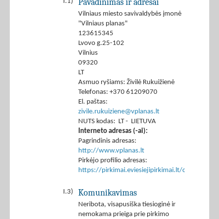
Pavadinimas ir adresai
I.1)
Vilniaus miesto savivaldybės įmonė
"Vilniaus planas"
123615345
Lvovo g.25-102
Vilnius
09320
LT
Asmuo ryšiams: Živilė Rukuižienė
Telefonas: +370 61209070
El. paštas:
zivile.rukuiziene@vplanas.lt
NUTS kodas: LT - LIETUVA
Interneto adresas (-ai):
Pagrindinis adresas:
http://www.vplanas.lt
Pirkėjo profilio adresas:
https://pirkimai.eviesiejipirkimai.lt/ctm/Co
Komunikavimas
I.3)
Neribota, visapusiška tiesioginė ir
nemokama prieiga prie pirkimo