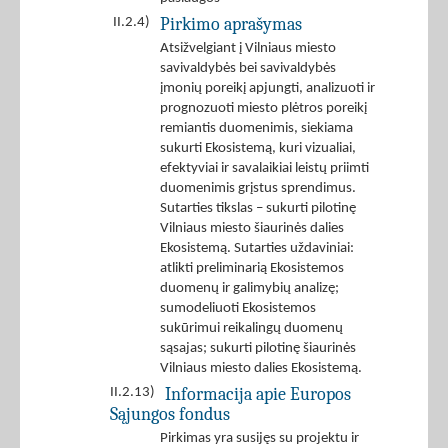
Pirkimo aprašymas
II.2.4)
Atsižvelgiant į Vilniaus miesto
savivaldybės bei savivaldybės
įmonių poreikį apjungti, analizuoti ir
prognozuoti miesto plėtros poreikį
remiantis duomenimis, siekiama
sukurti Ekosistemą, kuri vizualiai,
efektyviai ir savalaikiai leistų priimti
duomenimis grįstus sprendimus.
Sutarties tikslas – sukurti pilotinę
Vilniaus miesto šiaurinės dalies
Ekosistemą. Sutarties uždaviniai:
atlikti preliminarią Ekosistemos
duomenų ir galimybių analizę;
sumodeliuoti Ekosistemos
sukūrimui reikalingų duomenų
sąsajas; sukurti pilotinę šiaurinės
Vilniaus miesto dalies Ekosistemą.
Informacija apie Europos
II.2.13)
Sąjungos fondus
Pirkimas yra susijęs su projektu ir