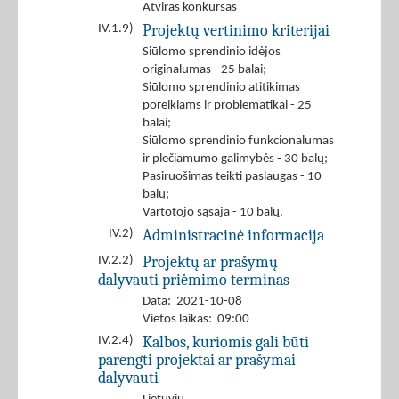
Atviras konkursas
Projektų vertinimo kriterijai
IV.1.9)
Siūlomo sprendinio idėjos
originalumas - 25 balai;
Siūlomo sprendinio atitikimas
poreikiams ir problematikai - 25
balai;
Siūlomo sprendinio funkcionalumas
ir plečiamumo galimybės - 30 balų;
Pasiruošimas teikti paslaugas - 10
balų;
Vartotojo sąsaja - 10 balų.
Administracinė informacija
IV.2)
Projektų ar prašymų
IV.2.2)
dalyvauti priėmimo terminas
Data: 2021-10-08
Vietos laikas: 09:00
Kalbos, kuriomis gali būti
IV.2.4)
parengti projektai ar prašymai
dalyvauti