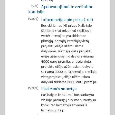
Lietuvių
Apdovanojimai ir vertinimo
IV.3)
komisija
Informacija apie prizą (-us)
IV.3.1)
Bus skiriamas (-i) prizas (-ai): taip
Skiriamo (-ų) prizo (-ų) skaičius ir
vertė: Premijos yra skiriamos
pirmąją, antrąją ir trečiąją vietą
projektų eilėje užėmusiems
dalyviams. Pirmąją vietą projektų
eilėje užėmusiam dalyviui skiriama
4000 eurų premija, antrąją vietą
projektų eilėje užėmusiam dalyviui
skiriama 3000 eurų premija, trečiąją
vietą projektų eilėje užėmusiam
dalyviui skiriama 3000 eurų premija.
Paskesnės sutartys
IV.3.3)
Pasibaigus konkursui bus sudaryta
viešojo paslaugų pirkimo sutartis su
konkurso laimėtoju ar vienu iš
laimėtojų: taip