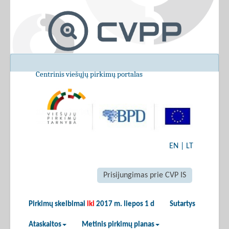
Centrinis viešųjų pirkimų portalas
EN
|
LT
Prisijungimas prie CVP IS
Pirkimų skelbimai
iki
2017 m. liepos 1 d
Sutartys
Ataskaitos
Metinis pirkimų planas