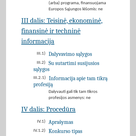
(arba) programa, finansuojama
Europos Sąjungos lėšomis: ne
III dalis: Teisinė, ekonominė,
finansinė ir techninė
informacija
Dalyvavimo sąlygos
III.1)
Su sutartimi susijusios
III.2)
sąlygos
Informacija apie tam tikrą
III.2.1)
profesiją
Dalyvauti gali tik tam tikros
profesijos asmenys: ne
IV dalis: Procedūra
Aprašymas
IV.1)
Konkurso tipas
IV.1.2)