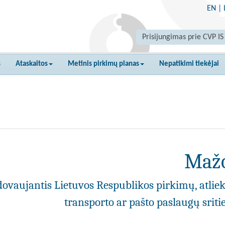
EN
|
Prisijungimas prie CVP IS
s
Ataskaitos
Metinis pirkimų planas
Nepatikimi tiekėjai
Mažo
ovaujantis Lietuvos Respublikos pirkimų, atlie
transporto ar pašto paslaugų srit