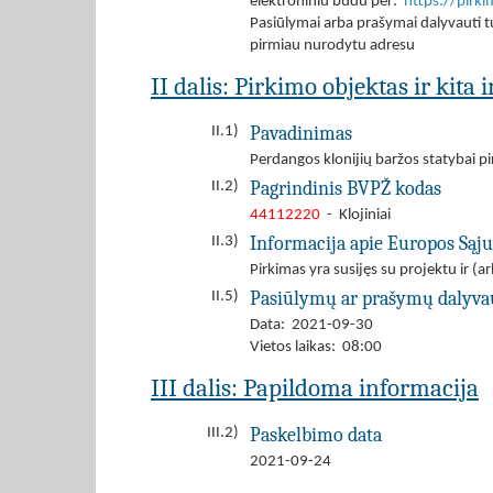
elektroniniu būdu per:
https://pirk
Pasiūlymai arba prašymai dalyvauti tu
pirmiau nurodytu adresu
II dalis: Pirkimo objektas ir kita
Pavadinimas
II.1)
Perdangos klonijių baržos statybai p
Pagrindinis BVPŽ kodas
II.2)
44112220
- Klojiniai
Informacija apie Europos Sąj
II.3)
Pirkimas yra susijęs su projektu ir 
Pasiūlymų ar prašymų dalyva
II.5)
Data: 2021-09-30
Vietos laikas: 08:00
III dalis: Papildoma informacija
Paskelbimo data
III.2)
2021-09-24