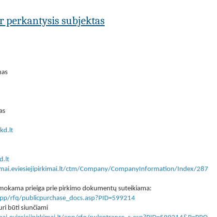
ar perkantysis subjektas
nas
as
d.lt
.lt
kimai.eviesiejipirkimai.lt/ctm/Company/CompanyInformation/Index/287
 nemokama prieiga prie pirkimo dokumentų suteikiama:
lt/app/rfq/publicpurchase_docs.asp?PID=599214
ri būti siunčiami