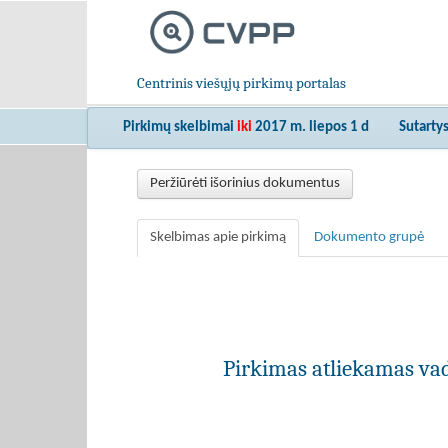
Centrinis viešųjų pirkimų portalas
Pirkimų skelbimai
iki
2017 m. liepos 1 d
Sutarty
Peržiūrėti išorinius dokumentus
Skelbimas apie pirkimą
Dokumento grupė
Pirkimas atliekamas vad