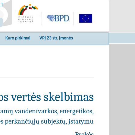
LT
Kuro pirkimai
VPĮ 23 str. įmonės
s vertės skelbimas
kamų vandentvarkos, energetikos,
ies perkančiųjų subjektų, įstatymu
Prekės