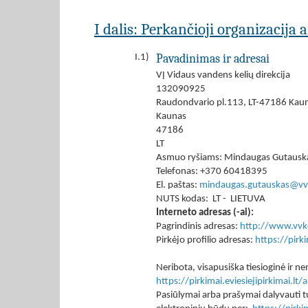
I dalis: Perkančioji organizacija 
Pavadinimas ir adresai
I.1)
VĮ Vidaus vandens kelių direkcija
132090925
Raudondvario pl.113, LT-47186 Kau
Kaunas
47186
LT
Asmuo ryšiams: Mindaugas Gutausk
Telefonas: +370 60418395
El. paštas:
mindaugas.gutauskas@vvk
NUTS kodas: LT - LIETUVA
Interneto adresas (-ai):
Pagrindinis adresas:
http://www.vvkd
Pirkėjo profilio adresas:
https://pir
Neribota, visapusiška tiesioginė ir
https://pirkimai.eviesiejipirkimai.
Pasiūlymai arba prašymai dalyvauti tu