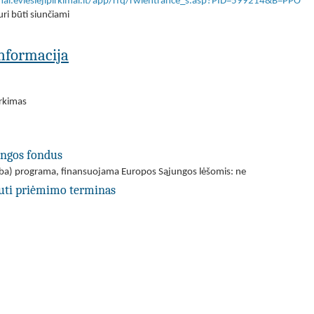
imai.eviesiejipirkimai.lt/app/rfq/rwlentrance_s.asp?PID=599214&B=PPO
ri būti siunčiami
 informacija
irkimas
ungos fondus
(arba) programa, finansuojama Europos Sąjungos lėšomis: ne
uti priėmimo terminas