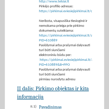
http://www.telsiai.lt
Pirkėjo profilio adresas:
https://pirkimai.eviesiejipirkimai.lt/ctm/Co
Neribota, visapusiška tiesioginė ir
nemokama prieiga prie pirkimo
dokumentų suteikiama:
https://pirkimai.eviesiejipirkimai.lt/app/rfq/p
PID=610889
Pasiūlymai arba prašymai dalyvauti
turi būti siunčiami
elektroniniu būdu per:
https://pirkimai.eviesiejipirkimai.lt/app/rfq/r
PID=610889&B=PPO
Pasiūlymai arba prašymai dalyvauti
turi būti siunčiami
pirmiau nurodytu adresu
II dalis: Pirkimo objektas ir kita
informacija
Pavadinimas
II.1)