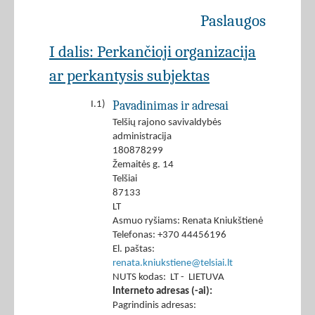
Paslaugos
I dalis: Perkančioji organizacija
ar perkantysis subjektas
Pavadinimas ir adresai
I.1)
Telšių rajono savivaldybės
administracija
180878299
Žemaitės g. 14
Telšiai
87133
LT
Asmuo ryšiams: Renata Kniukštienė
Telefonas: +370 44456196
El. paštas:
renata.kniukstiene@telsiai.lt
NUTS kodas: LT - LIETUVA
Interneto adresas (-ai):
Pagrindinis adresas: