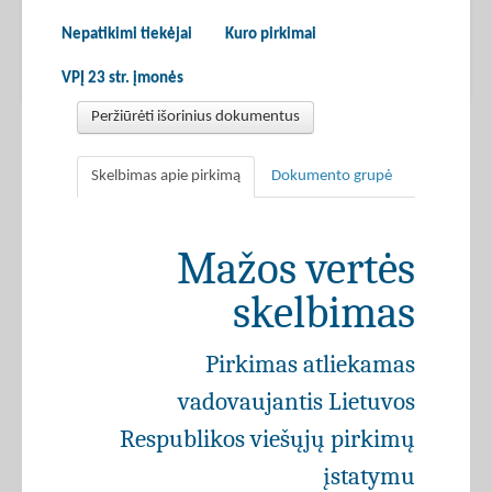
Nepatikimi tiekėjai
Kuro pirkimai
VPĮ 23 str. įmonės
Peržiūrėti išorinius dokumentus
Skelbimas apie pirkimą
Dokumento grupė
Mažos vertės
skelbimas
Pirkimas atliekamas
vadovaujantis Lietuvos
Respublikos viešųjų pirkimų
įstatymu