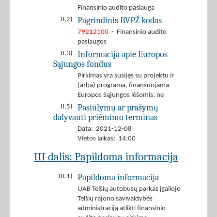
Finansinio audito paslauga
Pagrindinis BVPŽ kodas
II.2)
79212100
- Finansinio audito
paslaugos
Informacija apie Europos
II.3)
Sąjungos fondus
Pirkimas yra susijęs su projektu ir
(arba) programa, finansuojama
Europos Sąjungos lėšomis: ne
Pasiūlymų ar prašymų
II.5)
dalyvauti priėmimo terminas
Data: 2021-12-08
Vietos laikas: 14:00
III dalis: Papildoma informacija
Papildoma informacija
III.1)
UAB Telšių autobusų parkas įgaliojo
Telšių rajono savivaldybės
administraciją atlikti finansinio