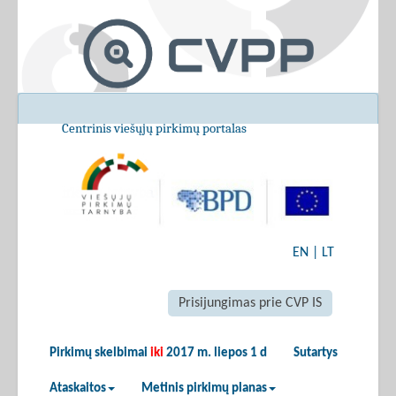
Centrinis viešųjų pirkimų portalas
EN
|
LT
Prisijungimas prie CVP IS
Pirkimų skelbimai
iki
2017 m. liepos 1 d
Sutartys
Ataskaitos
Metinis pirkimų planas