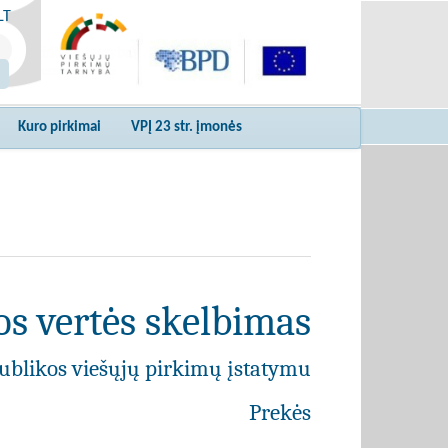
LT
Kuro pirkimai
VPĮ 23 str. įmonės
s vertės skelbimas
ublikos viešųjų pirkimų įstatymu
Prekės