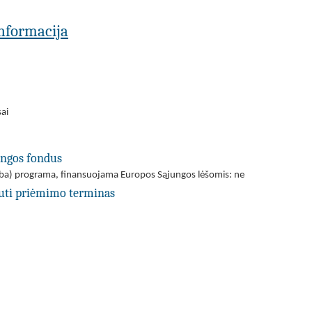
 informacija
sai
ungos fondus
(arba) programa, finansuojama Europos Sąjungos lėšomis: ne
uti priėmimo terminas