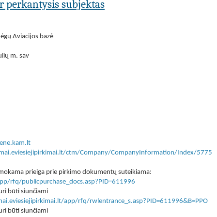
ar perkantysis subjektas
ėgų Aviacijos bazė
ulių m. sav
ene.kam.lt
kimai.eviesiejipirkimai.lt/ctm/Company/CompanyInformation/Index/5775
 nemokama prieiga prie pirkimo dokumentų suteikiama:
lt/app/rfq/publicpurchase_docs.asp?PID=611996
ri būti siunčiami
imai.eviesiejipirkimai.lt/app/rfq/rwlentrance_s.asp?PID=611996&B=PPO
ri būti siunčiami