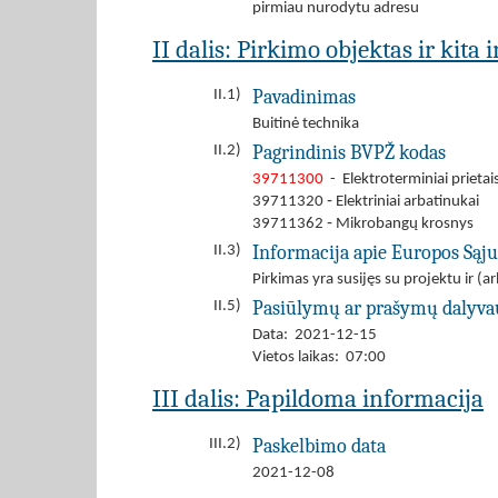
pirmiau nurodytu adresu
II dalis: Pirkimo objektas ir kita
Pavadinimas
II.1)
Buitinė technika
Pagrindinis BVPŽ kodas
II.2)
39711300
- Elektroterminiai prietai
39711320 ‐ Elektriniai arbatinukai
39711362 ‐ Mikrobangų krosnys
Informacija apie Europos Sąj
II.3)
Pirkimas yra susijęs su projektu ir 
Pasiūlymų ar prašymų dalyva
II.5)
Data: 2021-12-15
Vietos laikas: 07:00
III dalis: Papildoma informacija
Paskelbimo data
III.2)
2021-12-08