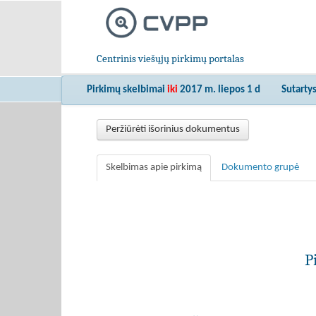
Centrinis viešųjų pirkimų portalas
Pirkimų skelbimai
iki
2017 m. liepos 1 d
Sutarty
Peržiūrėti išorinius dokumentus
Skelbimas apie pirkimą
Dokumento grupė
P