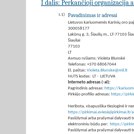
I dalis: Perkančioji organizacija 
Pavadinimas ir adresai
I.1)
Lietuvos kariuomenės Karinių oro paj
300058177
Lakūnų g. 3, Šiaulių m., LT-77103 Šia
Šiauliai
77103
LT
Asmuo ryšiams: Violeta Blunskė
Telefonas: +370 68067044
El. paštas:
Violeta.Blunske@mil.lt
NUTS kodas: LT - LIETUVA
Interneto adresas (-ai):
Pagrindinis adresas:
https://kariuom
Pirkėjo profilio adresas:
https://pir
Neribota, visapusiška tiesioginė ir
https://pirkimai.eviesiejipirkimai.
Pasiūlymai arba prašymai dalyvauti tu
elektroniniu būdu per:
https://pirk
Pasiūlymai arba prašymai dalyvauti tu