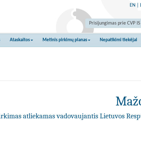
EN
|
Prisijungimas prie CVP IS
s
Ataskaitos
Metinis pirkimų planas
Nepatikimi tiekėjai
Mažo
irkimas atliekamas vadovaujantis Lietuvos Resp