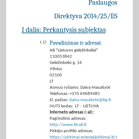
Paslaugos
Direktyva 2014/25/ES
I dalis: Perkantysis subjektas
Pavadinimas ir adresai
I.1)
AB "Lietuvos geležinkeliai"
110053842
Geležinkelio g. 16
Vilnius
02100
LT
Asmuo ryšiams: Daiva Masaitytė
Telefonas: +370 69689485
El. paštas:
daiva.masaityte@ltg.lt
NUTS kodas: LT - LIETUVA
Interneto adresas (-ai):
Pagrindinis adresas:
http://www.litrail.lt
Pirkėjo profilio adresas:
https://pirkimai.eviesiejipirkimai.lt/ctm/Co