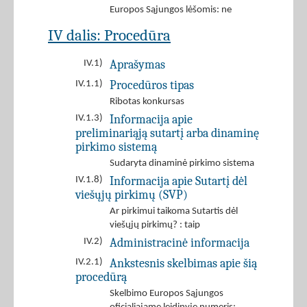
Europos Sąjungos lėšomis: ne
IV dalis: Procedūra
Aprašymas
IV.1)
Procedūros tipas
IV.1.1)
Ribotas konkursas
Informacija apie
IV.1.3)
preliminariąją sutartį arba dinaminę
pirkimo sistemą
Sudaryta dinaminė pirkimo sistema
Informacija apie Sutartį dėl
IV.1.8)
viešųjų pirkimų (SVP)
Ar pirkimui taikoma Sutartis dėl
viešųjų pirkimų? : taip
Administracinė informacija
IV.2)
Ankstesnis skelbimas apie šią
IV.2.1)
procedūrą
Skelbimo Europos Sąjungos