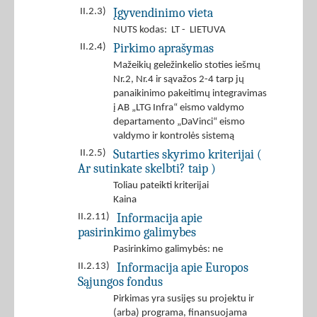
Įgyvendinimo vieta
II.2.3)
NUTS kodas: LT - LIETUVA
Pirkimo aprašymas
II.2.4)
Mažeikių geležinkelio stoties iešmų
Nr.2, Nr.4 ir sąvažos 2-4 tarp jų
panaikinimo pakeitimų integravimas
į AB „LTG Infra“ eismo valdymo
departamento „DaVinci“ eismo
valdymo ir kontrolės sistemą
Sutarties skyrimo kriterijai (
II.2.5)
Ar sutinkate skelbti? taip )
Toliau pateikti kriterijai
Kaina
Informacija apie
II.2.11)
pasirinkimo galimybes
Pasirinkimo galimybės: ne
Informacija apie Europos
II.2.13)
Sąjungos fondus
Pirkimas yra susijęs su projektu ir
(arba) programa, finansuojama