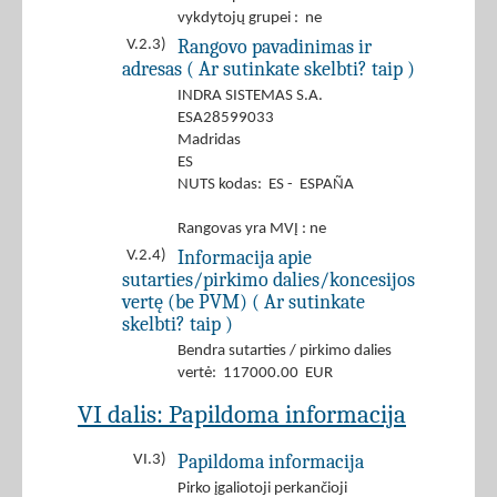
vykdytojų grupei : ne
Rangovo pavadinimas ir
V.2.3)
adresas ( Ar sutinkate skelbti? taip )
INDRA SISTEMAS S.A.
ESA28599033
Madridas
ES
NUTS kodas: ES - ESPAÑA
Rangovas yra MVĮ : ne
Informacija apie
V.2.4)
sutarties/pirkimo dalies/koncesijos
vertę (be PVM) ( Ar sutinkate
skelbti? taip )
Bendra sutarties / pirkimo dalies
vertė: 117000.00 EUR
VI dalis: Papildoma informacija
Papildoma informacija
VI.3)
Pirko įgaliotoji perkančioji