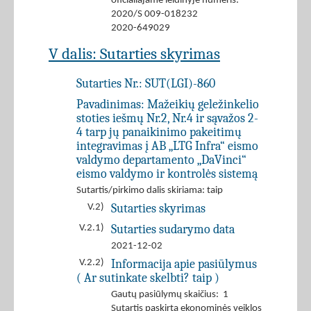
oficialiajame leidinyje numeris:
2020/S 009-018232
2020-649029
V dalis: Sutarties skyrimas
Sutarties Nr.:
SUT(LGI)-860
Pavadinimas:
Mažeikių geležinkelio
stoties iešmų Nr.2, Nr.4 ir sąvažos 2-
4 tarp jų panaikinimo pakeitimų
integravimas į AB „LTG Infra“ eismo
valdymo departamento „DaVinci“
eismo valdymo ir kontrolės sistemą
Sutartis/pirkimo dalis skiriama: taip
Sutarties skyrimas
V.2)
Sutarties sudarymo data
V.2.1)
2021-12-02
Informacija apie pasiūlymus
V.2.2)
( Ar sutinkate skelbti? taip )
Gautų pasiūlymų skaičius: 1
Sutartis paskirta ekonominės veiklos