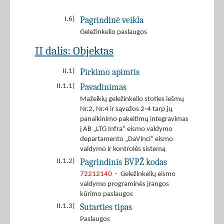
Pagrindinė veikla
I.6)
Geležinkelio paslaugos
II dalis: Objektas
Pirkimo apimtis
II.1)
Pavadinimas
II.1.1)
Mažeikių geležinkelio stoties iešmų
Nr.2, Nr.4 ir sąvažos 2-4 tarp jų
panaikinimo pakeitimų integravimas
į AB „LTG Infra“ eismo valdymo
departamento „DaVinci“ eismo
valdymo ir kontrolės sistemą
Pagrindinis BVPŽ kodas
II.1.2)
72212140
- Geležinkelių eismo
valdymo programinės įrangos
kūrimo paslaugos
Sutarties tipas
II.1.3)
Paslaugos