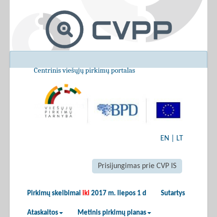
Centrinis viešųjų pirkimų portalas
EN
|
LT
Prisijungimas prie CVP IS
Pirkimų skelbimai
iki
2017 m. liepos 1 d
Sutartys
Ataskaitos
Metinis pirkimų planas