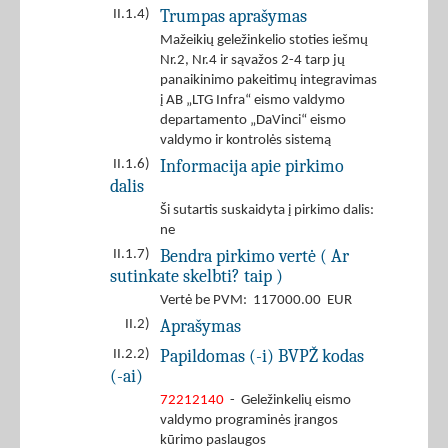
Trumpas aprašymas
II.1.4)
Mažeikių geležinkelio stoties iešmų
Nr.2, Nr.4 ir sąvažos 2-4 tarp jų
panaikinimo pakeitimų integravimas
į AB „LTG Infra“ eismo valdymo
departamento „DaVinci“ eismo
valdymo ir kontrolės sistemą
Informacija apie pirkimo
II.1.6)
dalis
Ši sutartis suskaidyta į pirkimo dalis:
ne
Bendra pirkimo vertė ( Ar
II.1.7)
sutinkate skelbti? taip )
Vertė be PVM: 117000.00 EUR
Aprašymas
II.2)
Papildomas (-i) BVPŽ kodas
II.2.2)
(-ai)
72212140
- Geležinkelių eismo
valdymo programinės įrangos
kūrimo paslaugos