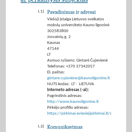
Pavadinimas ir adresai
I.1)
Viešoji įstaiga Lietuvos sveikatos
mokslų universiteto Kauno ligoninė
302583800
Josvainių g. 2
Kaunas
47144
LT
Asmuo ryšiams: Gintarė Čujevienė
Telefonas: +370 37342057
El. paštas:
gintare.cujeviene@kaunoligonine.lt
NUTS kodas: LT - LIETUVA
Interneto adresas (-ai):
Pagrindinis adresas:
http://www.kaunoligonine.lt
Pirkėjo profilio adresas:
https://pirkimai.eviesiejipirkimai.lt/ctm/Co
Komunikavimas
I.3)