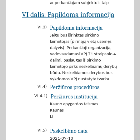
ar perkančiajam subjektui: taip
VI dalis: Papildoma informacija
Papildoma informacija
VI.3)
Jeigu bus išrinktas pirkimo
laimėtojas (pirmąją vietą užėmęs
dalyvis), Perkančioji organizacija,
vadovaudamasi VPĮ 71 straipsnio 4
dalimi, paslaugas iš pirkimo
laimėtojo pirks neskelbiamų derybų
būdu. Neskelbiamos derybos bus
vykdomos VPĮ nustatyta tvarka
Peržiūros procedūros
VI.4)
Peržiūros institucija
VI.4.1)
Kauno apygardos teismas
Kaunas
LT
Paskelbimo data
VI.5)
2021-09-13