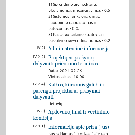
1) Sprendimo architektūra,
plečiamumas ir licencijavimas - 0,5;
2) Sistemos funkcionalumas,
naudojimo paprastumas ir
patogumas - 0,3;
3) Paslaugų teikimo strategija ir
pasiūlymo įgyvendinamumas - 0,2.
Administracinė informacija
IV.2)
Projektų ar prašymų
IV.2.2)
dalyvauti priėmimo terminas
Data: 2021-09-28
Vietos laikas: 10:00
Kalbos, kuriomis gali būti
IV.2.4)
parengti projektai ar prašymai
dalyvauti
Lietuvių
Apdovanojimai ir vertinimo
IV.3)
komisija
Informacija apie prizą (-us)
IV.3.1)
Bus skiriamas (-i) prizas (-ai): taip