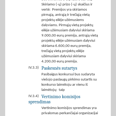
Skiriamo (-ų) prizo (-ų) skaičius ir
vertė: Premijos yra skiriamos
pirmąją, antrąją ir trečiąją vietą
projektų eilėje užėmusiems
dalyviams. Pirmąją vietą projektų
eilėje užėmusiam dalyviui skiriama
9.000,00 eurų premija, antrąją vietą
projektų eilėje užėmusiam dalyviui
skiriama 6.600,00 eurų premija,
trečiąją vietą projektų eilėje
užėmusiam dalyviui skiriama
4.200,00 eurų premija.
Paskesnės sutartys
IV.3.3)
Pasibaigus konkursui bus sudaryta
viešojo paslaugų pirkimo sutartis su
konkurso laimėtoju ar vienu iš
laimėtojų: taip
Vertinimo komisijos
IV.3.4)
sprendimas
Vertinimo komisijos sprendimas yra
privalomas perkančiajai organizacijai