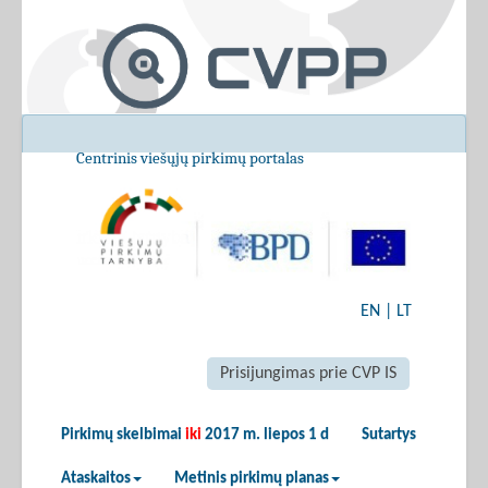
Centrinis viešųjų pirkimų portalas
EN
|
LT
Prisijungimas prie CVP IS
Pirkimų skelbimai
iki
2017 m. liepos 1 d
Sutartys
Ataskaitos
Metinis pirkimų planas