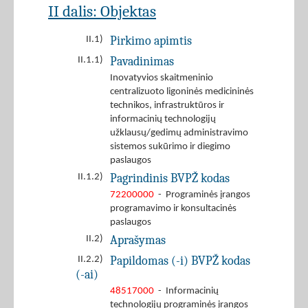
II dalis: Objektas
Pirkimo apimtis
II.1)
Pavadinimas
II.1.1)
Inovatyvios skaitmeninio
centralizuoto ligoninės medicininės
technikos, infrastruktūros ir
informacinių technologijų
užklausų/gedimų administravimo
sistemos sukūrimo ir diegimo
paslaugos
Pagrindinis BVPŽ kodas
II.1.2)
72200000
- Programinės įrangos
programavimo ir konsultacinės
paslaugos
Aprašymas
II.2)
Papildomas (-i) BVPŽ kodas
II.2.2)
(-ai)
48517000
- Informacinių
technologijų programinės įrangos