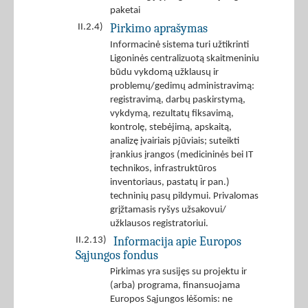
paketai
Pirkimo aprašymas
II.2.4)
Informacinė sistema turi užtikrinti
Ligoninės centralizuotą skaitmeniniu
būdu vykdomą užklausų ir
problemų/gedimų administravimą:
registravimą, darbų paskirstymą,
vykdymą, rezultatų fiksavimą,
kontrolę, stebėjimą, apskaitą,
analizę įvairiais pjūviais; suteikti
įrankius įrangos (medicininės bei IT
technikos, infrastruktūros
inventoriaus, pastatų ir pan.)
techninių pasų pildymui. Privalomas
grįžtamasis ryšys užsakovui/
užklausos registratoriui.
Informacija apie Europos
II.2.13)
Sąjungos fondus
Pirkimas yra susijęs su projektu ir
(arba) programa, finansuojama
Europos Sąjungos lėšomis: ne