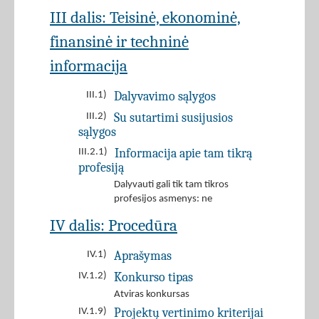
III dalis: Teisinė, ekonominė,
finansinė ir techninė
informacija
Dalyvavimo sąlygos
III.1)
Su sutartimi susijusios
III.2)
sąlygos
Informacija apie tam tikrą
III.2.1)
profesiją
Dalyvauti gali tik tam tikros
profesijos asmenys: ne
IV dalis: Procedūra
Aprašymas
IV.1)
Konkurso tipas
IV.1.2)
Atviras konkursas
Projektų vertinimo kriterijai
IV.1.9)