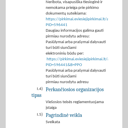
Neribota, visapusiška tiesioginė ir
nemokama prieiga prie pirkimo
dokumentų suteikiama:
https://pirkimai.eviesiejipirkimai.lt/app/rfq/p
PID=596441
Daugiau informacijos galima gauti
pirmiau nurodytu adresu:
Pasiūlymai arba prašymai dalyvauti
turi būti siunčiami
elektroniniu būdu per:
https://pirkimai.eviesiejipirkimai.lt/app/rfq/r
PID=596441&B=PPO
Pasiūlymai arba prašymai dalyvauti
turi būti siunčiami
pirmiau nurodytu adresu
Perkančiosios organizacijos
I.4)
tipas
Viešosios teisės reglamentuojama
įstaiga
Pagrindinė veikla
I.5)
Sveikata